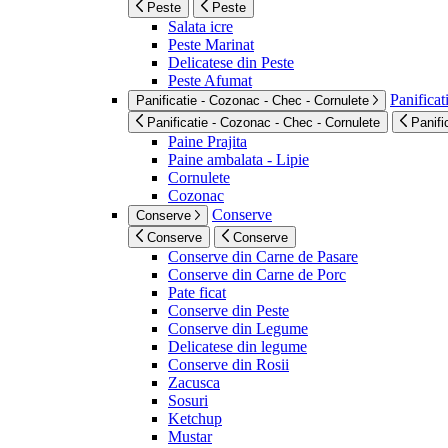
Peste
Peste
Salata icre
Peste Marinat
Delicatese din Peste
Peste Afumat
Panificat
Panificatie - Cozonac - Chec - Cornulete
Panificatie - Cozonac - Chec - Cornulete
Panifi
Paine Prajita
Paine ambalata - Lipie
Cornulete
Cozonac
Conserve
Conserve
Conserve
Conserve
Conserve din Carne de Pasare
Conserve din Carne de Porc
Pate ficat
Conserve din Peste
Conserve din Legume
Delicatese din legume
Conserve din Rosii
Zacusca
Sosuri
Ketchup
Mustar