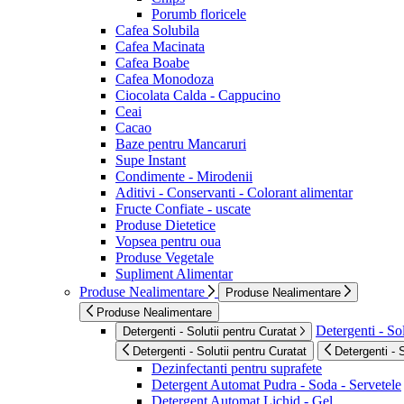
Porumb floricele
Cafea Solubila
Cafea Macinata
Cafea Boabe
Cafea Monodoza
Ciocolata Calda - Cappucino
Ceai
Cacao
Baze pentru Mancaruri
Supe Instant
Condimente - Mirodenii
Aditivi - Conservanti - Colorant alimentar
Fructe Confiate - uscate
Produse Dietetice
Vopsea pentru oua
Produse Vegetale
Supliment Alimentar
Produse Nealimentare
Produse Nealimentare
Produse Nealimentare
Detergenti - Sol
Detergenti - Solutii pentru Curatat
Detergenti - Solutii pentru Curatat
Detergenti - 
Dezinfectanti pentru suprafete
Detergent Automat Pudra - Soda - Servetele
Detergent Automat Lichid - Gel