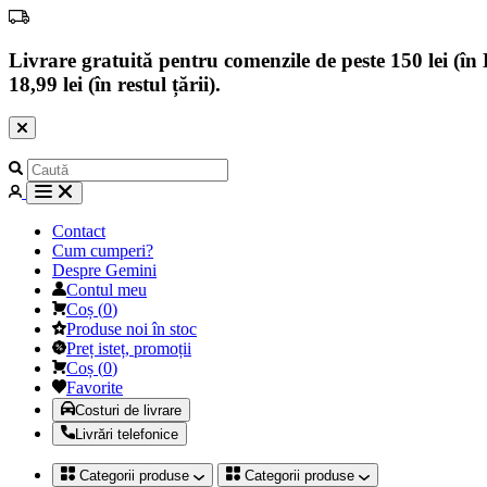
Livrare gratuită pentru comenzile de peste 150 lei (în B
18,99 lei (în restul țării).
Contact
Cum cumperi?
Despre Gemini
Contul meu
Coș
(
0
)
Produse noi în stoc
Preț isteț, promoții
Coș
(
0
)
Favorite
Costuri de livrare
Livrări telefonice
Categorii produse
Categorii produse