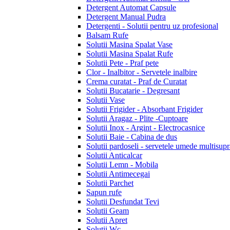
Detergent Automat Capsule
Detergent Manual Pudra
Detergenti - Solutii pentru uz profesional
Balsam Rufe
Solutii Masina Spalat Vase
Solutii Masina Spalat Rufe
Solutii Pete - Praf pete
Clor - Inalbitor - Servetele inalbire
Crema curatat - Praf de Curatat
Solutii Bucatarie - Degresant
Solutii Vase
Solutii Frigider - Absorbant Frigider
Solutii Aragaz - Plite -Cuptoare
Solutii Inox - Argint - Electrocasnice
Solutii Baie - Cabina de dus
Solutii pardoseli - servetele umede multisupr
Solutii Anticalcar
Solutii Lemn - Mobila
Solutii Antimecegai
Solutii Parchet
Sapun rufe
Solutii Desfundat Tevi
Solutii Geam
Solutii Apret
Solutii Wc