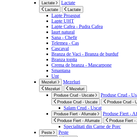
Lactate
Lactate
Lactate
Lactate
Lapte Proaspat
Lapte UHT
Lapte Cafea - Pudra Cafea
Iaurt natural
Sana - Chefir
Telemea - Cas
Cascaval
Branza de Vaci - Branza de burduf
Branza topita
Crema de branza - Mascarpone
Smantana
Unt
Mezeluri
Mezeluri
Mezeluri
Mezeluri
Produse Crud - Us
Produse Crud - Uscate
Produse Crud - Uscate
Produse Crud - 
Salam Crud - Uscat
Produse Fiert - 
Produse Fiert - Afumate
Produse Fiert - Afumate
Produse Fiert -
Specialitati din Carne de Porc
Peste
Peste