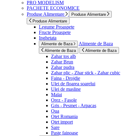
PRO MODELISM
PACHETE ECONOMICE
Produse Alimentare
Produse Alimentare
Produse Alimentare
Legume Proaspete
Fructe Proaspete
Inghetata
Alimente de Baza
Alimente de Baza
Alimente de Baza
Alimente de Baza
Zahar tos alb
Zahar Brun
Zahar pudra
Zahar plic - Zhar stick - Zahar cubic
Faina - Drojdie
Ulei de floarea soarelui
Ulei de masline
Malai
Orez - Fasole
Gris - Pesmet - Arpacas
Oua
Otet Romania
Otet import
Sare
Paste fainoase