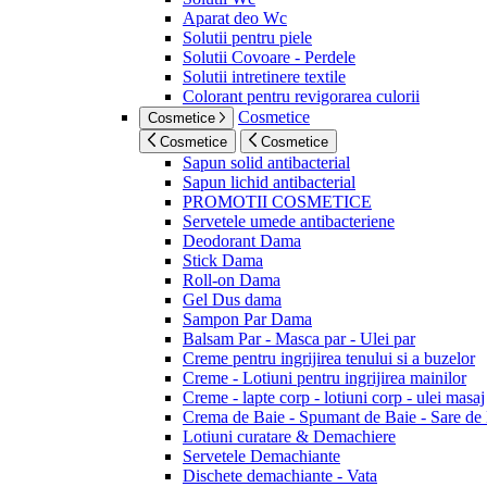
Aparat deo Wc
Solutii pentru piele
Solutii Covoare - Perdele
Solutii intretinere textile
Colorant pentru revigorarea culorii
Cosmetice
Cosmetice
Cosmetice
Cosmetice
Sapun solid antibacterial
Sapun lichid antibacterial
PROMOTII COSMETICE
Servetele umede antibacteriene
Deodorant Dama
Stick Dama
Roll-on Dama
Gel Dus dama
Sampon Par Dama
Balsam Par - Masca par - Ulei par
Creme pentru ingrijirea tenului si a buzelor
Creme - Lotiuni pentru ingrijirea mainilor
Creme - lapte corp - lotiuni corp - ulei masaj
Crema de Baie - Spumant de Baie - Sare de
Lotiuni curatare & Demachiere
Servetele Demachiante
Dischete demachiante - Vata