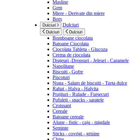
Masline
Gem
Miere - Derivate din miere
Bors
Dulciuri
Dulciuri
Dulciuri
Dulciuri
Bomboane ciocolata
Batoane Ciocolata
Ciocolata Tableta - Glucoza
Crema de ciocolata
Drajeuri -Dropsuri - Jeleuri - Caramele
Napolitane
Biscuiti - Gofre
Piscoturi
Nuga - Salam de biscuiti - Turta dulce
Rahat - Halva - Halvita
Prajituri - Rulade - Fursecuri
Pufuleti - snacks - saratele
Croissant
Cereale
Batoane cereale
Alune - fistic - caju - migdale
Seminte
Sticks - covrigi - grisine
Chips