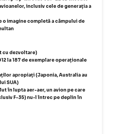
ioanelor, inclusiv cele de generația a
te o imagine completă a câmpului de
multan
t cu dezvoltare)
012 la 187 de exemplare operaționale
ților apropiați (Japonia, Australia au
lui SUA)
ut în lupta aer-aer, un avion pe care
lusiv F-35) nu-l întrec pe deplin în