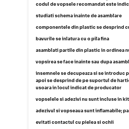
codul de vopsele recomandat este indica
studiati schema inainte de asamblare
componentele din plastic se desprind cu
bavurile se inlatura cu o pila fina
asamblati partile din plastic in ordinea
vopsirea se face inainte sau dupa asamb
insemnele se decupeaza si se introduc p
apoi se desprind de pe suportul de harti
usoara in locul indicat de producator
vopselele si adezivi nu sunt incluse in ki
adezivul si vopseaua sunt inflamabile; p
evitati contactul cu pielea si ochii