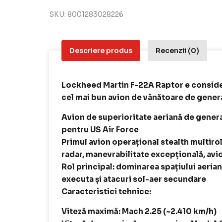
SKU:
8001283028226
Descriere produs
Recenzii (0)
Lockheed Martin F-22A Raptor e consider
cel mai bun avion de vânătoare de genera
Avion de superioritate aeriană de genera
pentru US Air Force
Primul avion operațional stealth multirol
radar, manevrabilitate excepțională, avi
Rol principal: dominarea spațiului aerian
executa și atacuri sol-aer secundare
Caracteristici tehnice:
Viteză maximă: Mach 2.25 (~2.410 km/h)