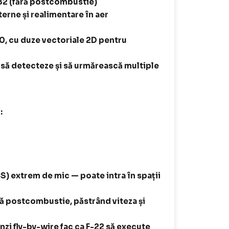
.82 (fără postcombustie)
rne și realimentare în aer
0, cu duze vectoriale 2D pentru
să detecteze și să urmărească multiple
:
S) extrem de mic — poate intra în spații
ă postcombustie, păstrând viteza și
nzi fly-by-wire fac ca F-22 să execute