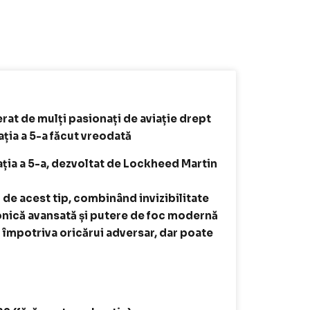
at de mulți pasionați de aviație drept
ția a 5-a făcut vreodată
ția a 5-a, dezvoltat de Lockheed Martin
 de acest tip, combinând invizibilitate
onică avansată și putere de foc modernă
 împotriva oricărui adversar, dar poate