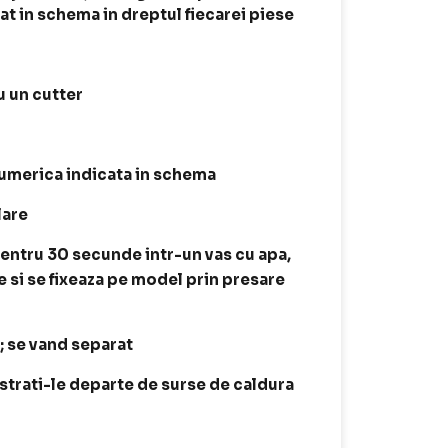
t in schema in dreptul fiecarei piese
 un cutter
 numerica indicata in schema
lare
entru 30 secunde intr-un vas cu apa,
e si se fixeaza pe model prin presare
t; se vand separat
astrati-le departe de surse de caldura