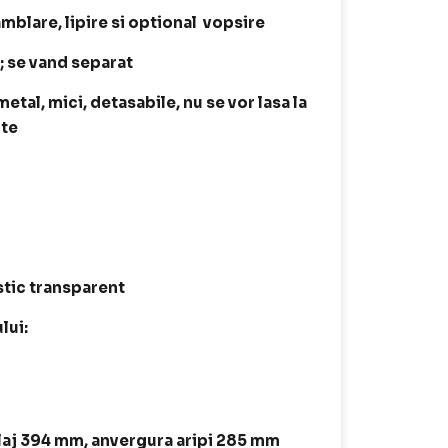
amblare, lipire si optional vopsire
t; se vand separat
tal, mici, detasabile, nu se vor lasa la
ite
astic transparent
lui:
laj 394 mm, anvergura aripi 285 mm