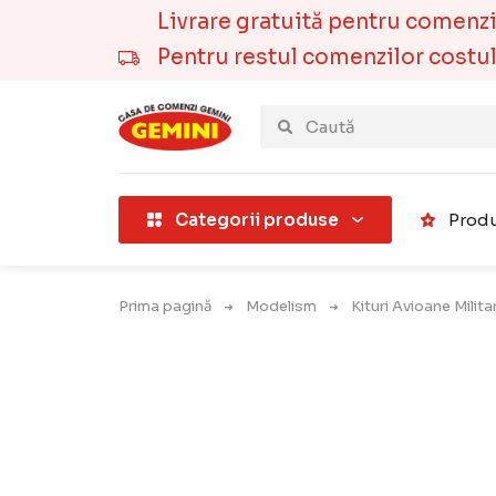
Livrare gratuită pentru comenzile
Pentru restul comenzilor costul t
țării).
Categorii produse
Produ
Prima pagină
Modelism
Kituri Avioane Milit