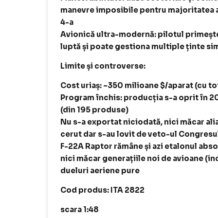
manevre imposibile pentru majoritatea av
4-a
Avionică ultra-modernă: pilotul primeș
luptă și poate gestiona multiple ținte si
Limite și controverse:
Cost uriaș: ~350 milioane $/aparat (cu to
Program închis: producția s-a oprit în 2
(din 195 produse)
Nu s-a exportat niciodată, nici măcar alia
cerut dar s-au lovit de veto-ul Congresu
F-22A Raptor rămâne și azi etalonul absol
nici măcar generațiile noi de avioane (inc
dueluri aeriene pure
Cod produs: ITA 2822
scara 1:48