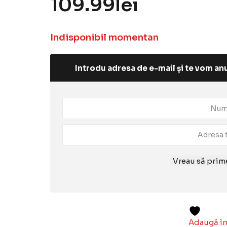
109.99
lei
Indisponibil momentan
Introdu adresa de e-mail și te vom anu
Vreau să prime
Adaugă în