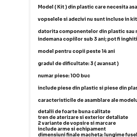
Model ( Kit ) din plastic care necesita as
vopselele si adezivi nu sunt incluse in ki
datorita componentelor din plastic sau me
indemana copiilor sub 3 ani; pot fi inghit
model pentru copii peste 14 ani
gradul de dificultate: 3 ( avansat )
numar piese: 100 buc
include piese din plastic si piese din pl
caracteristicile de asamblare ale modelu
detalii de foarte buna calitate
tren de aterizare si exterior detaliate
2 variante de vopsire si marcare
include arme si echipament
dimensiuni finale macheta: lungime fuse