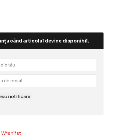
nța când articolul devine disponibil.
sc notificare
 Wishlist