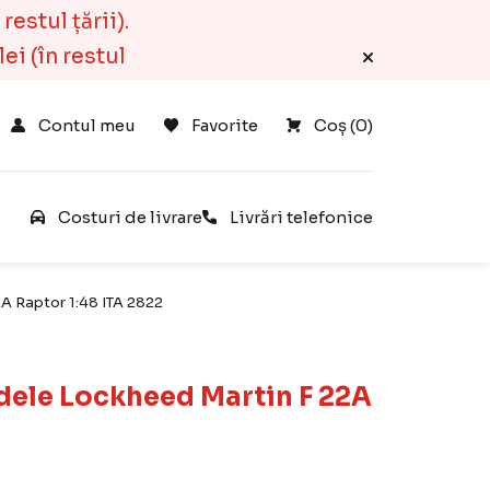
estul țării).
ei (în restul
Contul meu
Favorite
Coș 
(
0
)
e
Costuri de livrare
Livrări telefonice
2A Raptor 1:48 ITA 2822
dele Lockheed Martin F 22A