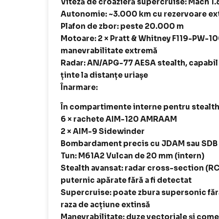
Viteză de croazieră supercruise: Mach 1
Autonomie: ~3.000 km cu rezervoare exte
Plafon de zbor: peste 20.000 m
Motoare: 2 × Pratt & Whitney F119-PW-10
manevrabilitate extremă
Radar: AN/APG-77 AESA stealth, capabil 
ținte la distanțe uriașe
Înarmare:
În compartimente interne pentru stealth
6 × rachete AIM-120 AMRAAM
2 × AIM-9 Sidewinder
Bombardament precis cu JDAM sau SDB
Tun: M61A2 Vulcan de 20 mm (intern)
Stealth avansat: radar cross-section (RC
puternic apărate fără a fi detectat
Supercruise: poate zbura supersonic făr
raza de acțiune extinsă
Manevrabilitate: duze vectoriale și come