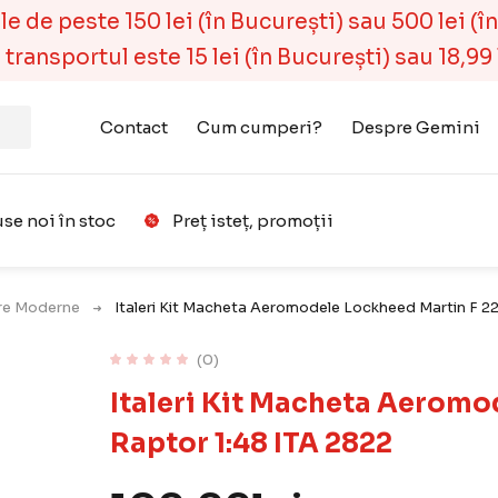
 de peste 150 lei (în București) sau 500 lei (în r
ransportul este 15 lei (în București) sau 18,99 l
Contact
Cum cumperi?
Despre Gemini
se noi în stoc
Preț isteț, promoții
Favorit
are Moderne
Italeri Kit Macheta Aeromodele Lockheed Martin F 2
(0)
Italeri Kit Macheta Aeromo
Raptor 1:48 ITA 2822