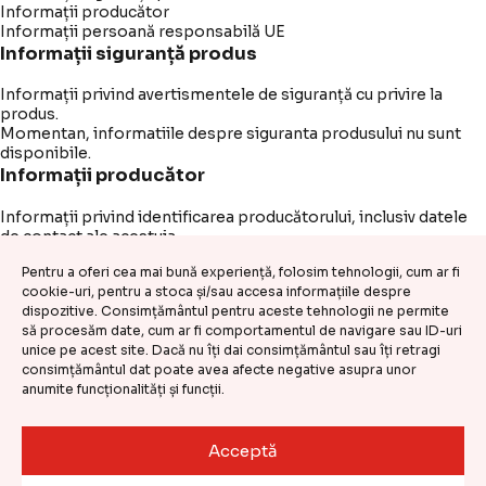
Informații producător
Informații persoană responsabilă UE
Informații siguranță produs
Informații privind avertismentele de siguranță cu privire la
produs.
Momentan, informatiile despre siguranta produsului nu sunt
disponibile.
Informații producător
Informații privind identificarea producătorului, inclusiv datele
de contact ale acestuia.
Denumire:
-
Pentru a oferi cea mai bună experiență, folosim tehnologii, cum ar fi
cookie-uri, pentru a stoca și/sau accesa informațiile despre
Email:
-
dispozitive. Consimțământul pentru aceste tehnologii ne permite
să procesăm date, cum ar fi comportamentul de navigare sau ID-uri
Adresă:
-
unice pe acest site. Dacă nu îți dai consimțământul sau îți retragi
consimțământul dat poate avea afecte negative asupra unor
Informații persoană responsabilă UE
anumite funcționalități și funcții.
Informații privind identificarea operatorului economic
responsabil pentru conformitatea produsului, inclusiv datele
Acceptă
de contact ale acestuia.
Denumire:
-