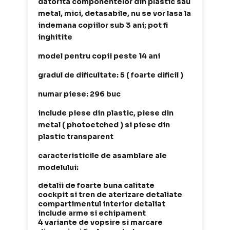
datorita componentelor din plastic sau
metal, mici, detasabile, nu se vor lasa la
indemana copiilor sub 3 ani; pot fi
inghitite
model pentru copii peste 14 ani
gradul de dificultate: 5 ( foarte dificil )
numar piese: 296 buc
include piese din plastic, piese din
metal ( photoetched ) si piese din
plastic transparent
caracteristicile de asamblare ale
modelului:
detalii de foarte buna calitate
cockpit si tren de aterizare detaliate
compartimentul interior detaliat
include arme si echipament
4 variante de vopsire si marcare