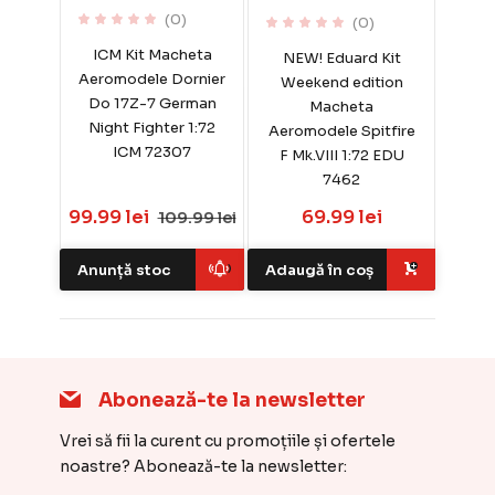
(0)
(0)
ICM Kit Macheta
NEW! Eduard Kit
Aeromodele Dornier
Weekend edition
Do 17Z-7 German
Macheta
Night Fighter 1:72
Aeromodele Spitfire
ICM 72307
F Mk.VIII 1:72 EDU
7462
99.99 lei
69.99 lei
109.99 lei
Anunță stoc
Adaugă în coș
Abonează-te la newsletter
Vrei să fii la curent cu promoțiile și ofertele
noastre? Abonează-te la newsletter: