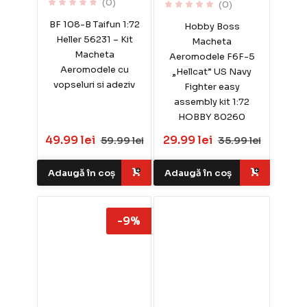
(0)
(0)
BF 108-B Taifun 1:72
Hobby Boss
Heller 56231 – Kit
Macheta
Macheta
Aeromodele F6F-5
Aeromodele cu
„Hellcat” US Navy
vopseluri si adeziv
Fighter easy
assembly kit 1:72
HOBBY 80260
49.99 lei
29.99 lei
59.99 lei
35.99 lei
Adaugă în coș
Adaugă în coș
-9%