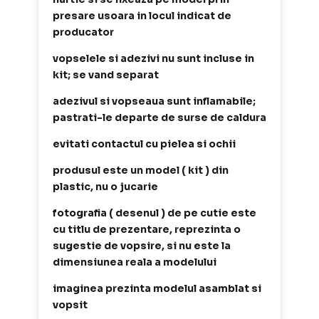
presare usoara in locul indicat de
producator
vopselele si adezivi nu sunt incluse in
kit; se vand separat
adezivul si vopseaua sunt inflamabile;
pastrati-le departe de surse de caldura
evitati contactul cu pielea si ochii
produsul este un model ( kit ) din
plastic, nu o jucarie
fotografia ( desenul ) de pe cutie este
cu titlu de prezentare, reprezinta o
sugestie de vopsire, si nu este la
dimensiunea reala a modelului
imaginea prezinta modelul asamblat si
vopsit