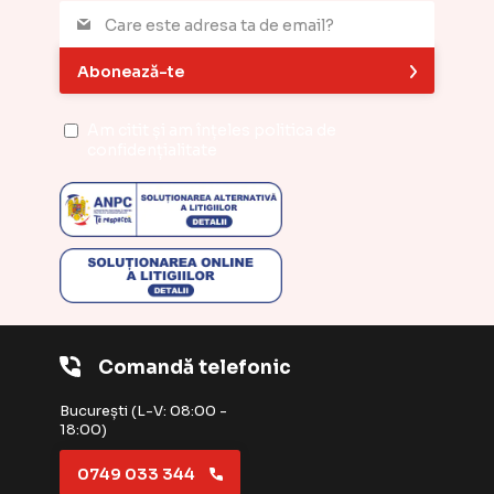
Abonează-te
Am citit și am înțeles
politica de
confidențialitate
Comandă telefonic
București (L-V: 08:00 -
18:00)
0749 033 344