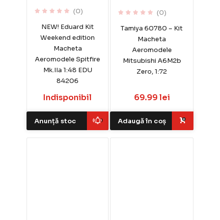
(0)
(0)
NEW! Eduard Kit
Tamiya 60780 – Kit
Weekend edition
Macheta
Macheta
Aeromodele
Aeromodele Spitfire
Mitsubishi A6M2b
Mk.IIa 1:48 EDU
Zero, 1:72
84206
Indisponibil
69.99 lei
Anunță stoc
Adaugă în coș