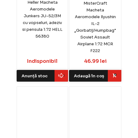
Heller Macheta
MisterCraft
Aeromodele
Macheta
Junkers JU-52/3M
Aeromodele Ilyushin
cu vopseluri, adeziv
IL-2
si pensula 1:72 HELL
„Gorbatij/Humpbag”
56380
Soviet Assault
Airplane 1:72 MCR
F222
Indisponibil
46.99 lei
Anunță stoc
Adaugă în coș