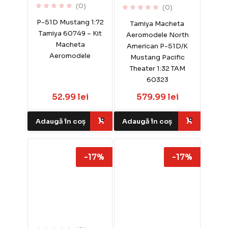
(0)
(0)
P-51D Mustang 1:72
Tamiya Macheta
Tamiya 60749 – Kit
Aeromodele North
Macheta
American P-51D/K
Aeromodele
Mustang Pacific
Theater 1:32 TAM
60323
52.99 lei
579.99 lei
Adaugă în coș
Adaugă în coș
-17%
-17%