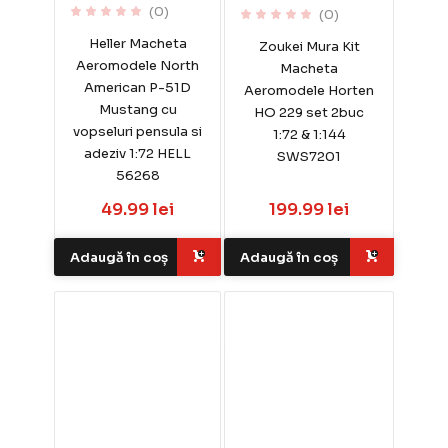
(0)
(0)
Heller Macheta
Zoukei Mura Kit
Aeromodele North
Macheta
American P-51D
Aeromodele Horten
Mustang cu
HO 229 set 2buc
vopseluri pensula si
1:72 & 1:144
adeziv 1:72 HELL
SWS7201
56268
49.99 lei
199.99 lei
Adaugă în coș
Adaugă în coș