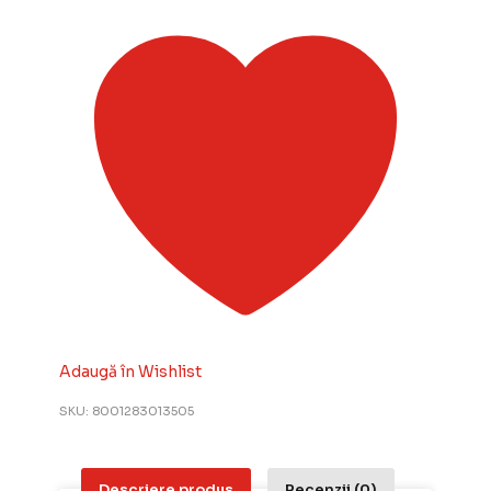
Adaugă în Wishlist
SKU:
8001283013505
Descriere produs
Recenzii (0)