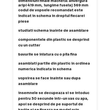
dimensiuni finale macheta: anvergura
aripi 419 mm, lungime fuselaj 369 mm
codul de vopsele recomandat este
indicat in schema in dreptul fiecarei
piese
studiati schema inainte de asamblare
componentele din plastic se desprind
cu un cutter
bavurile se inlatura cu o pila fina
asamblati partile din plastic in ordinea
numerica indicata in schema
vopsirea se face inainte sau dupa
asamblare
insemnele se decupeaza si se intoduc
pentru 30 secunde intr-un vas cu apa,
apoi se desprind de pe suportul de
hartie si se fixeaza pe model prin