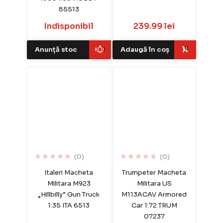
85513
Indisponibil
239.99 lei
Anunță stoc
Adaugă în coș
(0)
(0)
Italeri Macheta
Trumpeter Macheta
Militara M923
Militara US
„Hillbilly” Gun Truck
M113ACAV Armored
1:35 ITA 6513
Car 1:72 TRUM
07237