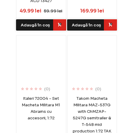
ACD 13427
49.99 lei
169.99 lei
59.99 lei
Adaugă în coș
Adaugă în coș
(0)
(0)
Italeri 72004 – Set
Takom Macheta
Macheta Militara M1
Militara MAZ-537G
Abrams cu
with ChMZAP-
accesorii, 1:72
5247G semitrailer &
T-54B mid
production 1:72 TAK