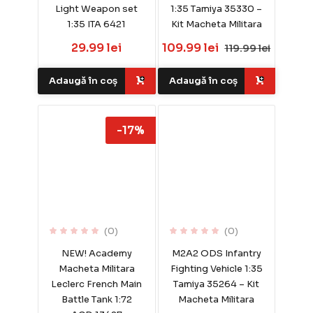
Light Weapon set
1:35 Tamiya 35330 –
1:35 ITA 6421
Kit Macheta Militara
29.99 lei
109.99 lei
119.99 lei
Adaugă în coș
Adaugă în coș
-17%
(0)
(0)
NEW! Academy
M2A2 ODS Infantry
Macheta Militara
Fighting Vehicle 1:35
Leclerc French Main
Tamiya 35264 – Kit
Battle Tank 1:72
Macheta Militara