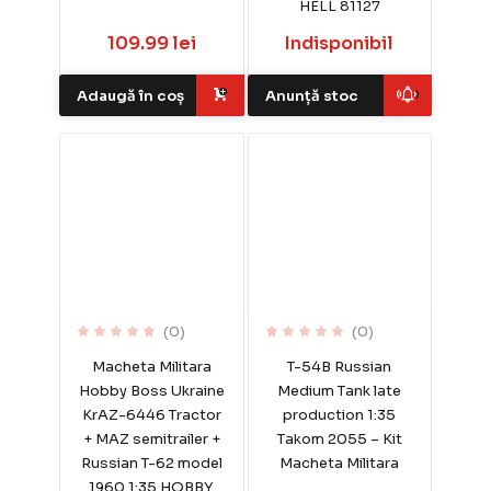
HELL 81127
109.99 lei
Indisponibil
Adaugă în coș
Anunță stoc
(0)
(0)
Macheta Militara
T-54B Russian
Hobby Boss Ukraine
Medium Tank late
KrAZ-6446 Tractor
production 1:35
+ MAZ semitrailer +
Takom 2055 – Kit
Russian T-62 model
Macheta Militara
1960 1:35 HOBBY