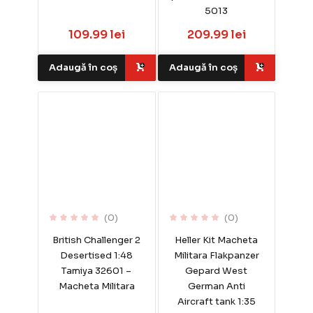
5013
109.99 lei
209.99 lei
Adaugă în coș
Adaugă în coș
(0)
(0)
British Challenger 2
Heller Kit Macheta
Desertised 1:48
Militara Flakpanzer
Tamiya 32601 –
Gepard West
Macheta Militara
German Anti
Aircraft tank 1:35