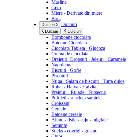
Masline
Gem
Miere - Derivate din miere
Bors
Dulciuri
Dulciuri
Dulciuri
Dulciuri
Bomboane ciocolata
Batoane Ciocolata
Ciocolata Tableta - Glucoza
Crema de ciocolata
Drajeuri -Dropsuri - Jeleuri - Caramele
Napolitane
Biscuiti - Gofre
Piscoturi
Nuga - Salam de biscuiti - Turta dulce
Rahat - Halva - Halvita
Prajituri - Rulade - Fursecuri
Pufuleti - snacks - saratele
Croissant
Cereale
Batoane cereale
Alune - fistic - caju - migdale
Seminte
Sticks - covrigi - grisine
Chips