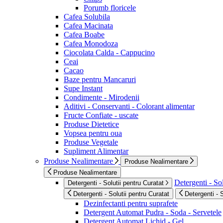
Porumb floricele
Cafea Solubila
Cafea Macinata
Cafea Boabe
Cafea Monodoza
Ciocolata Calda - Cappucino
Ceai
Cacao
Baze pentru Mancaruri
Supe Instant
Condimente - Mirodenii
Aditivi - Conservanti - Colorant alimentar
Fructe Confiate - uscate
Produse Dietetice
Vopsea pentru oua
Produse Vegetale
Supliment Alimentar
Produse Nealimentare
Produse Nealimentare
Produse Nealimentare
Detergenti - Sol
Detergenti - Solutii pentru Curatat
Detergenti - Solutii pentru Curatat
Detergenti - 
Dezinfectanti pentru suprafete
Detergent Automat Pudra - Soda - Servetele
Detergent Automat Lichid - Gel