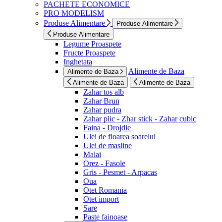
PACHETE ECONOMICE
PRO MODELISM
Produse Alimentare
Produse Alimentare
Produse Alimentare
Legume Proaspete
Fructe Proaspete
Inghetata
Alimente de Baza
Alimente de Baza
Alimente de Baza
Alimente de Baza
Zahar tos alb
Zahar Brun
Zahar pudra
Zahar plic - Zhar stick - Zahar cubic
Faina - Drojdie
Ulei de floarea soarelui
Ulei de masline
Malai
Orez - Fasole
Gris - Pesmet - Arpacas
Oua
Otet Romania
Otet import
Sare
Paste fainoase