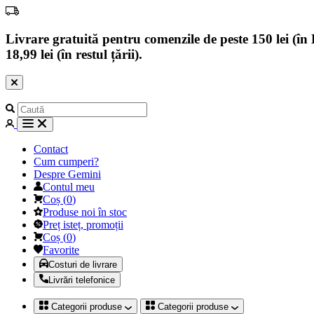
Livrare gratuită pentru comenzile de peste 150 lei (în B
18,99 lei (în restul țării).
Contact
Cum cumperi?
Despre Gemini
Contul meu
Coș
(
0
)
Produse noi în stoc
Preț isteț, promoții
Coș
(
0
)
Favorite
Costuri de livrare
Livrări telefonice
Categorii produse
Categorii produse