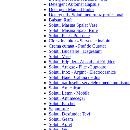
Detergent Automat Capsule
Detergent Manual Pudra
Detergenti - Solutii pentru uz profesional
Balsam Rufe
Solutii Masina Spalat Vase
Solutii Masina Spalat Rufe
Solutii Pete - Praf pete
Clor - Inalbitor - Servetele inalbire
Crema curatat - Praf de Curatat
Solutii Bucatarie - Degresant
Solutii Vase
Solutii Frigider - Absorbant Frigider
Solutii Aragaz - Plite -Cuptoare
Solutii Inox - Argint - Electrocasnice
Solutii Baie - Cabina de dus
Solutii pardoseli - servetele umede multisupr
Solutii Anticalcar
Solutii Lemn - Mobila
Solutii Antimecegai
Solutii Parchet
Sapun rufe
Solutii Desfundat Tevi
Solutii Geam
Solutii Apret
Solutii Wc