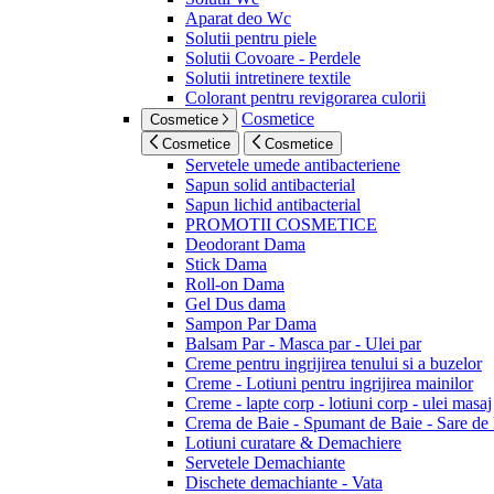
Aparat deo Wc
Solutii pentru piele
Solutii Covoare - Perdele
Solutii intretinere textile
Colorant pentru revigorarea culorii
Cosmetice
Cosmetice
Cosmetice
Cosmetice
Servetele umede antibacteriene
Sapun solid antibacterial
Sapun lichid antibacterial
PROMOTII COSMETICE
Deodorant Dama
Stick Dama
Roll-on Dama
Gel Dus dama
Sampon Par Dama
Balsam Par - Masca par - Ulei par
Creme pentru ingrijirea tenului si a buzelor
Creme - Lotiuni pentru ingrijirea mainilor
Creme - lapte corp - lotiuni corp - ulei masaj
Crema de Baie - Spumant de Baie - Sare de
Lotiuni curatare & Demachiere
Servetele Demachiante
Dischete demachiante - Vata