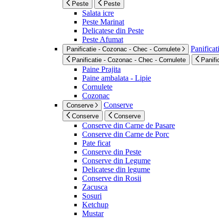
Peste
Peste
Salata icre
Peste Marinat
Delicatese din Peste
Peste Afumat
Panificat
Panificatie - Cozonac - Chec - Cornulete
Panificatie - Cozonac - Chec - Cornulete
Panifi
Paine Prajita
Paine ambalata - Lipie
Cornulete
Cozonac
Conserve
Conserve
Conserve
Conserve
Conserve din Carne de Pasare
Conserve din Carne de Porc
Pate ficat
Conserve din Peste
Conserve din Legume
Delicatese din legume
Conserve din Rosii
Zacusca
Sosuri
Ketchup
Mustar