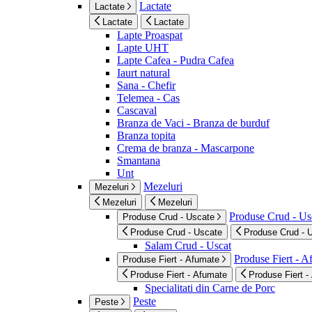
Lactate
Lactate
Lactate
Lactate
Lapte Proaspat
Lapte UHT
Lapte Cafea - Pudra Cafea
Iaurt natural
Sana - Chefir
Telemea - Cas
Cascaval
Branza de Vaci - Branza de burduf
Branza topita
Crema de branza - Mascarpone
Smantana
Unt
Mezeluri
Mezeluri
Mezeluri
Mezeluri
Produse Crud - Us
Produse Crud - Uscate
Produse Crud - Uscate
Produse Crud - 
Salam Crud - Uscat
Produse Fiert - 
Produse Fiert - Afumate
Produse Fiert - Afumate
Produse Fiert -
Specialitati din Carne de Porc
Peste
Peste