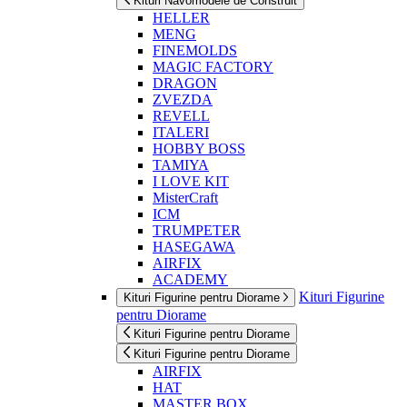
Kituri Navomodele de Construit
HELLER
MENG
FINEMOLDS
MAGIC FACTORY
DRAGON
ZVEZDA
REVELL
ITALERI
HOBBY BOSS
TAMIYA
I LOVE KIT
MisterCraft
ICM
TRUMPETER
HASEGAWA
AIRFIX
ACADEMY
Kituri Figurine
Kituri Figurine pentru Diorame
pentru Diorame
Kituri Figurine pentru Diorame
Kituri Figurine pentru Diorame
AIRFIX
HAT
MASTER BOX