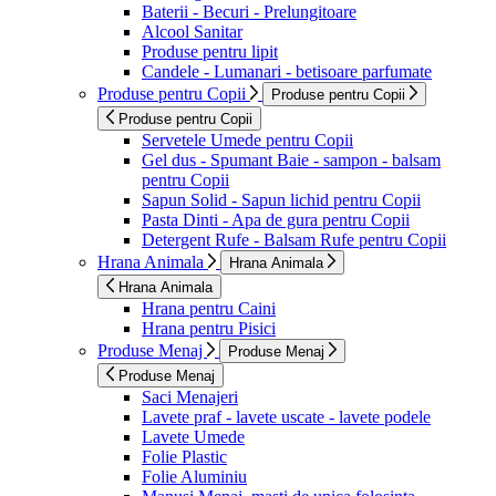
Baterii - Becuri - Prelungitoare
Alcool Sanitar
Produse pentru lipit
Candele - Lumanari - betisoare parfumate
Produse pentru Copii
Produse pentru Copii
Produse pentru Copii
Servetele Umede pentru Copii
Gel dus - Spumant Baie - sampon - balsam
pentru Copii
Sapun Solid - Sapun lichid pentru Copii
Pasta Dinti - Apa de gura pentru Copii
Detergent Rufe - Balsam Rufe pentru Copii
Hrana Animala
Hrana Animala
Hrana Animala
Hrana pentru Caini
Hrana pentru Pisici
Produse Menaj
Produse Menaj
Produse Menaj
Saci Menajeri
Lavete praf - lavete uscate - lavete podele
Lavete Umede
Folie Plastic
Folie Aluminiu