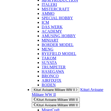
MPM PRODUCTION
ITALERI
MISTERCRAFT
AMMO
SPECIAL HOBBY
ICM
DAS WERK
ACADEMY
AMUSING HOBBY
MINIART
BORDER MODEL
MENG
RYEFIELD MODEL
TAKOM
SUYATA
TRUMPETER
HASEGAWA
BRONCO
AIRFIXFIX
RODEN
Kituri Avioane
Kituri Avioane Militare WW II
Militare WW II
Kituri Avioane Militare WW II
Kituri Avioane Militare WW II
MisterCraft