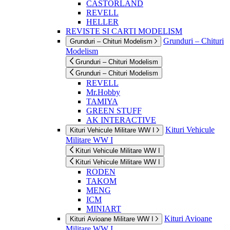
CASTORLAND
REVELL
HELLER
REVISTE SI CARTI MODELISM
Grunduri – Chituri
Grunduri – Chituri Modelism
Modelism
Grunduri – Chituri Modelism
Grunduri – Chituri Modelism
REVELL
Mr.Hobby
TAMIYA
GREEN STUFF
AK INTERACTIVE
Kituri Vehicule
Kituri Vehicule Militare WW I
Militare WW I
Kituri Vehicule Militare WW I
Kituri Vehicule Militare WW I
RODEN
TAKOM
MENG
ICM
MINIART
Kituri Avioane
Kituri Avioane Militare WW I
Militare WW I