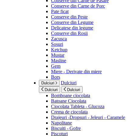
Conserve din Carne de Pasare
Conserve din Carne de Porc
Pate ficat
Conserve din Peste
Conserve din Legume
Delicatese din legume
Conserve din Rosii
Zacusca
Sosuri
Ketchup
Mustar
Masline
Gem
Miere - Derivate din miere
Bors
Dulciuri
Dulciuri
Dulciuri
Dulciuri
Bomboane ciocolata
Batoane Ciocolata
Ciocolata Tableta - Glucoza
Crema de ciocolata
Drajeuri -Dropsuri - Jeleuri - Caramele
Napolitane
Biscuiti - Gofre
Piscoturi