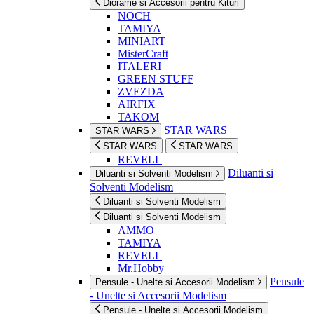
Diorame si Accesorii pentru Kituri
NOCH
TAMIYA
MINIART
MisterCraft
ITALERI
GREEN STUFF
ZVEZDA
AIRFIX
TAKOM
STAR WARS
STAR WARS
STAR WARS
STAR WARS
REVELL
Diluanti si
Diluanti si Solventi Modelism
Solventi Modelism
Diluanti si Solventi Modelism
Diluanti si Solventi Modelism
AMMO
TAMIYA
REVELL
Mr.Hobby
Pensule
Pensule - Unelte si Accesorii Modelism
- Unelte si Accesorii Modelism
Pensule - Unelte si Accesorii Modelism