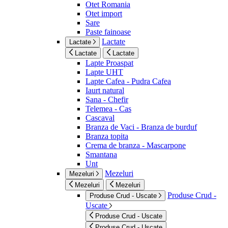
Otet Romania
Otet import
Sare
Paste fainoase
Lactate
Lactate
Lactate
Lactate
Lapte Proaspat
Lapte UHT
Lapte Cafea - Pudra Cafea
Iaurt natural
Sana - Chefir
Telemea - Cas
Cascaval
Branza de Vaci - Branza de burduf
Branza topita
Crema de branza - Mascarpone
Smantana
Unt
Mezeluri
Mezeluri
Mezeluri
Mezeluri
Produse Crud -
Produse Crud - Uscate
Uscate
Produse Crud - Uscate
Produse Crud - Uscate