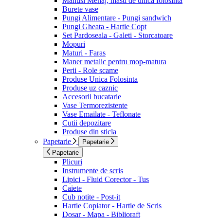
Manusi Menaj, masti de unica folosinta
Burete vase
Pungi Alimentare - Pungi sandwich
Pungi Gheata - Hartie Copt
Set Pardoseala - Galeti - Storcatoare
Mopuri
Maturi - Faras
Maner metalic pentru mop-matura
Perii - Role scame
Produse Unica Folosinta
Produse uz caznic
Accesorii bucatarie
Vase Termorezistente
Vase Emailate - Teflonate
Cutii depozitare
Produse din sticla
Papetarie
Papetarie
Papetarie
Plicuri
Instrumente de scris
Lipici - Fluid Corector - Tus
Caiete
Cub notite - Post-it
Hartie Copiator - Hartie de Scris
Dosar - Mapa - Biblioraft