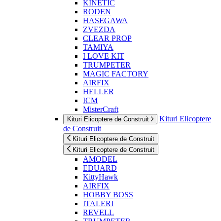
KINETIC
RODEN
HASEGAWA
ZVEZDA
CLEAR PROP
TAMIYA
I LOVE KIT
TRUMPETER
MAGIC FACTORY
AIRFIX
HELLER
ICM
MisterCraft
Kituri Elicoptere
Kituri Elicoptere de Construit
de Construit
Kituri Elicoptere de Construit
Kituri Elicoptere de Construit
AMODEL
EDUARD
KittyHawk
AIRFIX
HOBBY BOSS
ITALERI
REVELL