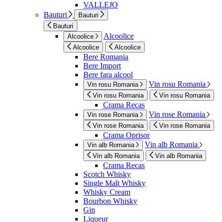
VALLEJO
Bauturi
Bauturi
Bauturi
Alcoolice
Alcoolice
Alcoolice
Alcoolice
Bere Romania
Bere Import
Bere fara alcool
Vin rosu Romania
Vin rosu Romania
Vin rosu Romania
Vin rosu Romania
Crama Recas
Vin rose Romania
Vin rose Romania
Vin rose Romania
Vin rose Romania
Crama Oprisor
Vin alb Romania
Vin alb Romania
Vin alb Romania
Vin alb Romania
Crama Recas
Scotch Whisky
Single Malt Whisky
Whisky Cream
Bourbon Whisky
Gin
Liqueur