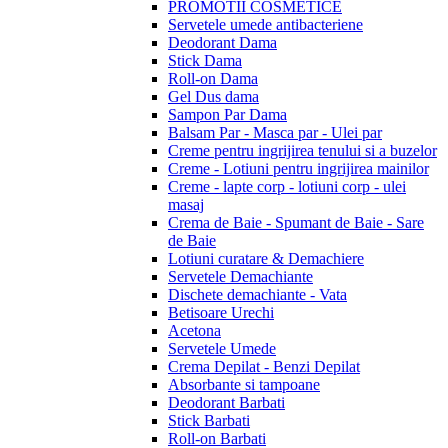
PROMOTII COSMETICE
Servetele umede antibacteriene
Deodorant Dama
Stick Dama
Roll-on Dama
Gel Dus dama
Sampon Par Dama
Balsam Par - Masca par - Ulei par
Creme pentru ingrijirea tenului si a buzelor
Creme - Lotiuni pentru ingrijirea mainilor
Creme - lapte corp - lotiuni corp - ulei
masaj
Crema de Baie - Spumant de Baie - Sare
de Baie
Lotiuni curatare & Demachiere
Servetele Demachiante
Dischete demachiante - Vata
Betisoare Urechi
Acetona
Servetele Umede
Crema Depilat - Benzi Depilat
Absorbante si tampoane
Deodorant Barbati
Stick Barbati
Roll-on Barbati