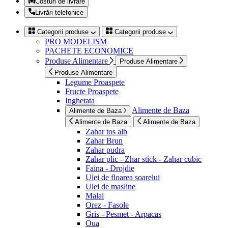
Costuri de livrare
Livrări telefonice
Categorii produse
Categorii produse
PRO MODELISM
PACHETE ECONOMICE
Produse Alimentare
Produse Alimentare
Produse Alimentare
Legume Proaspete
Fructe Proaspete
Inghetata
Alimente de Baza
Alimente de Baza
Alimente de Baza
Alimente de Baza
Zahar tos alb
Zahar Brun
Zahar pudra
Zahar plic - Zhar stick - Zahar cubic
Faina - Drojdie
Ulei de floarea soarelui
Ulei de masline
Malai
Orez - Fasole
Gris - Pesmet - Arpacas
Oua