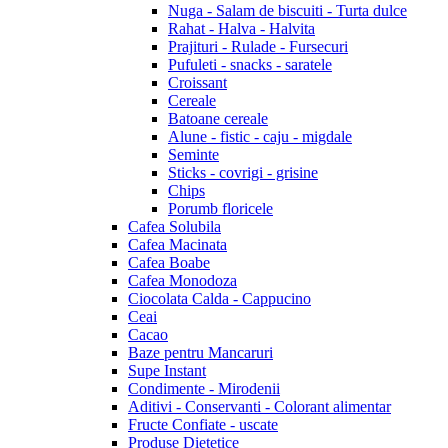
Nuga - Salam de biscuiti - Turta dulce
Rahat - Halva - Halvita
Prajituri - Rulade - Fursecuri
Pufuleti - snacks - saratele
Croissant
Cereale
Batoane cereale
Alune - fistic - caju - migdale
Seminte
Sticks - covrigi - grisine
Chips
Porumb floricele
Cafea Solubila
Cafea Macinata
Cafea Boabe
Cafea Monodoza
Ciocolata Calda - Cappucino
Ceai
Cacao
Baze pentru Mancaruri
Supe Instant
Condimente - Mirodenii
Aditivi - Conservanti - Colorant alimentar
Fructe Confiate - uscate
Produse Dietetice