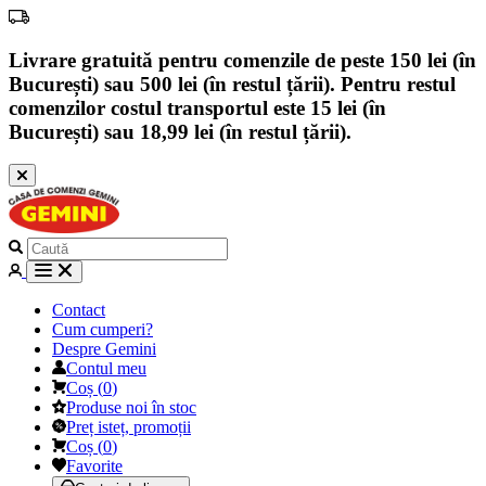
Livrare gratuită pentru comenzile de peste 150 lei (în
București) sau 500 lei (în restul țării). Pentru restul
comenzilor costul transportul este 15 lei (în
București) sau 18,99 lei (în restul țării).
Contact
Cum cumperi?
Despre Gemini
Contul meu
Coș
(
0
)
Produse noi în stoc
Preț isteț, promoții
Coș
(
0
)
Favorite