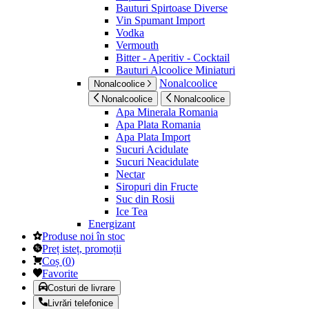
Bauturi Spirtoase Diverse
Vin Spumant Import
Vodka
Vermouth
Bitter - Aperitiv - Cocktail
Bauturi Alcoolice Miniaturi
Nonalcoolice
Nonalcoolice
Nonalcoolice
Nonalcoolice
Apa Minerala Romania
Apa Plata Romania
Apa Plata Import
Sucuri Acidulate
Sucuri Neacidulate
Nectar
Siropuri din Fructe
Suc din Rosii
Ice Tea
Energizant
Produse noi în stoc
Preț isteț, promoții
Coș
(
0
)
Favorite
Costuri de livrare
Livrări telefonice