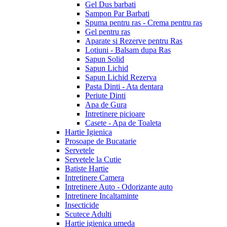
Gel Dus barbati
Sampon Par Barbati
Spuma pentru ras - Crema pentru ras
Gel pentru ras
Aparate si Rezerve pentru Ras
Lotiuni - Balsam dupa Ras
Sapun Solid
Sapun Lichid
Sapun Lichid Rezerva
Pasta Dinti - Ata dentara
Periute Dinti
Apa de Gura
Intretinere picioare
Casete - Apa de Toaleta
Hartie Igienica
Prosoape de Bucatarie
Servetele
Servetele la Cutie
Batiste Hartie
Intretinere Camera
Intretinere Auto - Odorizante auto
Intretinere Incaltaminte
Insecticide
Scutece Adulti
Hartie igienica umeda