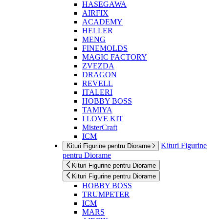
HASEGAWA
AIRFIX
ACADEMY
HELLER
MENG
FINEMOLDS
MAGIC FACTORY
ZVEZDA
DRAGON
REVELL
ITALERI
HOBBY BOSS
TAMIYA
I LOVE KIT
MisterCraft
ICM
Kituri Figurine
Kituri Figurine pentru Diorame
pentru Diorame
Kituri Figurine pentru Diorame
Kituri Figurine pentru Diorame
HOBBY BOSS
TRUMPETER
ICM
MARS