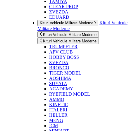
TAMIYA
CLEAR PROP
ZVEZDA
EDUARD
Kituri Vehicule
Kituri Vehicule Militare Moderne
Militare Moderne
Kituri Vehicule Militare Moderne
Kituri Vehicule Militare Moderne
TRUMPETER
AFV CLUB
HOBBY BOSS
ZVEZDA
BRONCO
TIGER MODEL
AOSHIMA
SUYATA
ACADEMY
RYEFIELD MODEL
AMMO
KINETIC
ITALERI
HELLER
MENG
ICM
MINIART