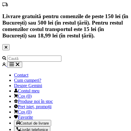
Livrare gratuită pentru comenzile de peste 150 lei (în
București) sau 500 lei (în restul țării). Pentru restul
comenzilor costul transportul este 15 lei (în
București) sau 18,99 lei (în restul țării).
Contact
Cum cumperi?
Despre Gemini
Contul meu
Coș
(
0
)
Produse noi în stoc
Preț isteț, promoții
Coș
(
0
)
Favorite
Costuri de livrare
Livrări telefonice