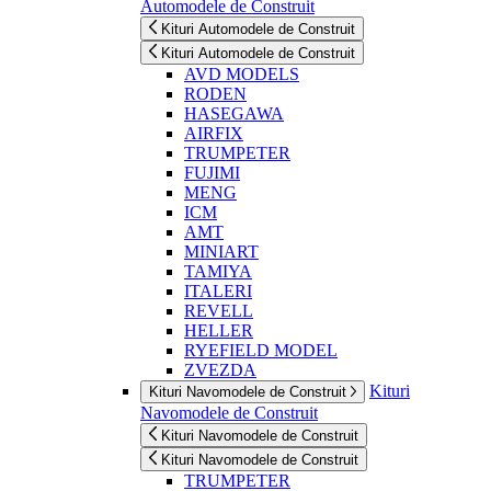
Automodele de Construit
Kituri Automodele de Construit
Kituri Automodele de Construit
AVD MODELS
RODEN
HASEGAWA
AIRFIX
TRUMPETER
FUJIMI
MENG
ICM
AMT
MINIART
TAMIYA
ITALERI
REVELL
HELLER
RYEFIELD MODEL
ZVEZDA
Kituri
Kituri Navomodele de Construit
Navomodele de Construit
Kituri Navomodele de Construit
Kituri Navomodele de Construit
TRUMPETER