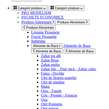
Categorii produse
Categorii produse
PRO MODELISM
PACHETE ECONOMICE
Produse Alimentare
Produse Alimentare
Produse Alimentare
Legume Proaspete
Fructe Proaspete
Inghetata
Alimente de Baza
Alimente de Baza
Alimente de Baza
Alimente de Baza
Zahar tos alb
Zahar Brun
Zahar pudra
Zahar plic - Zhar stick - Zahar cubic
Faina - Drojdie
Ulei de floarea soarelui
Ulei de masline
Malai
Orez - Fasole
Gris - Pesmet - Arpacas
Oua
Otet Romania
Otet import