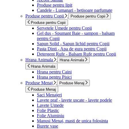
Produse pentru lipit
Candele - Lumanari - betisoare parfumate
Produse pentru Copii
Produse pentru Copii
Produse pentru Copii
Servetele Umede pentru Copii
Gel dus - Spumant Baie - sampon - balsam
pentru Copii
Sapun Solid - Sapun lichid pentru Copii
Pasta Dinti - Apa de gura pentru Copii
Detergent Rufe - Balsam Rufe pentru Copii
Hrana Animala
Hrana Animala
Hrana Animala
Hrana pentru Caini
Hrana pentru Pisici
Produse Menaj
Produse Menaj
Produse Menaj
Saci Menajeri
Lavete praf - lavete uscate - lavete podele
Lavete Umede
Folie Plastic
Folie Aluminiu
Manusi Menaj, masti de unica folosinta
Burete vase