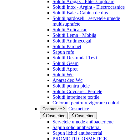
Solutii Aragaz - Plite -Cuptoare
Solutii Inox - Argint - Electrocasnice
Solutii Baie - Cabina de dus
Solutii pardoseli - servetele umede
multisuprafete
Solutii Anticalcar
Solutii Lemn - Mobila
Solutii Antimecegai
Solutii Parchet
Sapun rufe
Solutii Desfundat Tevi
Solutii Geam
Solutii Apret
Solutii Wc
Aparat deo Wc
Solutii pentru piele
Solutii Covoare - Perdele
Solutii intretinere textile
Colorant pentru revigorarea culorii
Cosmetice
Cosmetice
Cosmetice
Cosmetice
Servetele umede antibacteriene
Sapun solid antibacterial
Sapun lichid antibacterial
PROMOTII COSMETICE