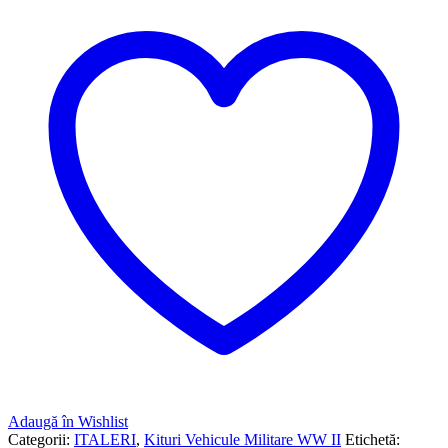
Adaugă în Wishlist
Categorii:
ITALERI
,
Kituri Vehicule Militare WW II
Etichetă: