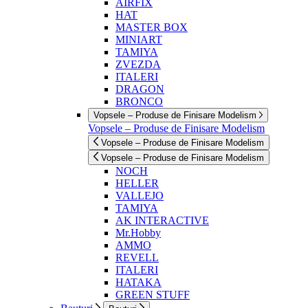
AIRFIX
HAT
MASTER BOX
MINIART
TAMIYA
ZVEZDA
ITALERI
DRAGON
BRONCO
Vopsele – Produse de Finisare Modelism
Vopsele – Produse de Finisare Modelism
Vopsele – Produse de Finisare Modelism
Vopsele – Produse de Finisare Modelism
NOCH
HELLER
VALLEJO
TAMIYA
AK INTERACTIVE
Mr.Hobby
AMMO
REVELL
ITALERI
HATAKA
GREEN STUFF