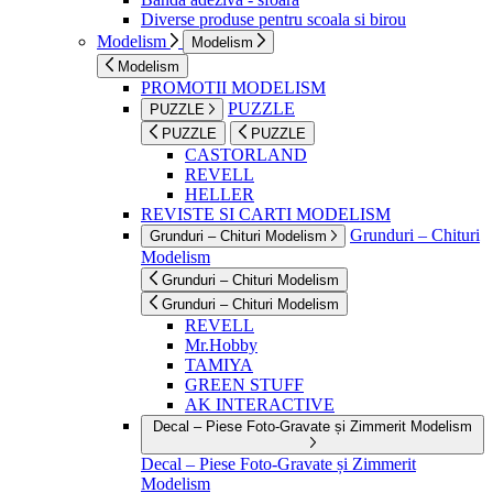
Diverse produse pentru scoala si birou
Modelism
Modelism
Modelism
PROMOTII MODELISM
PUZZLE
PUZZLE
PUZZLE
PUZZLE
CASTORLAND
REVELL
HELLER
REVISTE SI CARTI MODELISM
Grunduri – Chituri
Grunduri – Chituri Modelism
Modelism
Grunduri – Chituri Modelism
Grunduri – Chituri Modelism
REVELL
Mr.Hobby
TAMIYA
GREEN STUFF
AK INTERACTIVE
Decal – Piese Foto-Gravate și Zimmerit Modelism
Decal – Piese Foto-Gravate și Zimmerit
Modelism