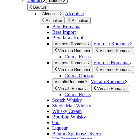
Bauturi
Bauturi
Bauturi
Alcoolice
Alcoolice
Alcoolice
Alcoolice
Bere Romania
Bere Import
Bere fara alcool
Vin rosu Romania
Vin rosu Romania
Vin rosu Romania
Vin rosu Romania
Crama Recas
Vin rose Romania
Vin rose Romania
Vin rose Romania
Vin rose Romania
Crama Oprisor
Vin alb Romania
Vin alb Romania
Vin alb Romania
Vin alb Romania
Crama Recas
Scotch Whisky
Single Malt Whisky
Whisky Cream
Bourbon Whisky
Gin
Liqueur
Bauturi Spirtoase Diverse