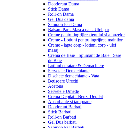
Deodorant Dama
Stick Dama
Roll-on Dama
Gel Dus dama
Sampon Par Dama
Balsam Par - Masca par - Ulei par
Creme pentru ingrijirea tenului si a buzelor
Creme - Lotiuni pentru ingrijirea mainilor
Creme - lapte corp - lotiuni corp - ulei
masaj
Crema de Baie - Spumant de Baie - Sare
de Baie
Lotiuni curatare & Demachiere
Servetele Demachiante
Dischete demachiante - Vata
Betisoare Urechi
Acetona
Servetele Umede
Crema Depilat - Benzi Depilat
Absorbante si tampoane
Deodorant Barbati
Stick Barbati
Roll-on Barbati
Gel Dus barbati
Sampon Par Barbati