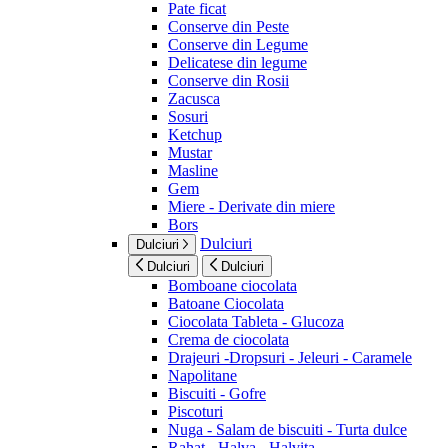
Pate ficat
Conserve din Peste
Conserve din Legume
Delicatese din legume
Conserve din Rosii
Zacusca
Sosuri
Ketchup
Mustar
Masline
Gem
Miere - Derivate din miere
Bors
Dulciuri
Dulciuri
Dulciuri
Dulciuri
Bomboane ciocolata
Batoane Ciocolata
Ciocolata Tableta - Glucoza
Crema de ciocolata
Drajeuri -Dropsuri - Jeleuri - Caramele
Napolitane
Biscuiti - Gofre
Piscoturi
Nuga - Salam de biscuiti - Turta dulce
Rahat - Halva - Halvita