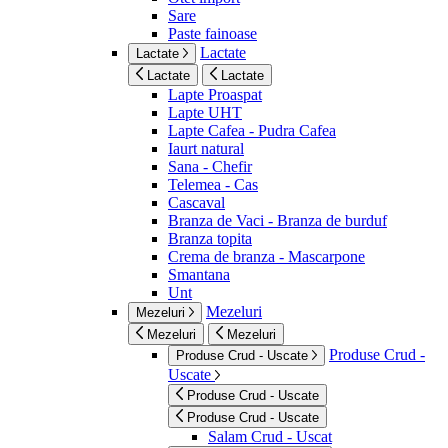
Sare
Paste fainoase
Lactate
Lactate
Lactate
Lactate
Lapte Proaspat
Lapte UHT
Lapte Cafea - Pudra Cafea
Iaurt natural
Sana - Chefir
Telemea - Cas
Cascaval
Branza de Vaci - Branza de burduf
Branza topita
Crema de branza - Mascarpone
Smantana
Unt
Mezeluri
Mezeluri
Mezeluri
Mezeluri
Produse Crud -
Produse Crud - Uscate
Uscate
Produse Crud - Uscate
Produse Crud - Uscate
Salam Crud - Uscat