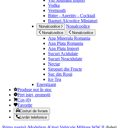
Vin Spumant Import
Vodka
Vermouth
Bitter - Aperitiv - Cocktail
Bauturi Alcoolice Miniaturi
Nonalcoolice
Nonalcoolice
Nonalcoolice
Nonalcoolice
Apa Minerala Romania
Apa Plata Romania
Apa Plata Import
Sucuri Acidulate
Sucuri Neacidulate
Nectar
Siropuri din Fructe
Suc din Rosii
Ice Tea
Energizant
Produse noi în stoc
Preț isteț, promoții
Coș
(
0
)
Favorite
Costuri de livrare
Livrări telefonice
Prima pagină
Modelism
Kituri Vehicule Militare WW II
Italeri