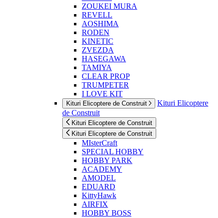
ZOUKEI MURA
REVELL
AOSHIMA
RODEN
KINETIC
ZVEZDA
HASEGAWA
TAMIYA
CLEAR PROP
TRUMPETER
I LOVE KIT
Kituri Elicoptere
Kituri Elicoptere de Construit
de Construit
Kituri Elicoptere de Construit
Kituri Elicoptere de Construit
MIsterCraft
SPECIAL HOBBY
HOBBY PARK
ACADEMY
AMODEL
EDUARD
KittyHawk
AIRFIX
HOBBY BOSS