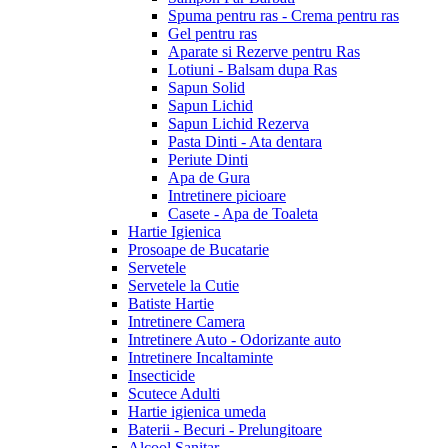
Spuma pentru ras - Crema pentru ras
Gel pentru ras
Aparate si Rezerve pentru Ras
Lotiuni - Balsam dupa Ras
Sapun Solid
Sapun Lichid
Sapun Lichid Rezerva
Pasta Dinti - Ata dentara
Periute Dinti
Apa de Gura
Intretinere picioare
Casete - Apa de Toaleta
Hartie Igienica
Prosoape de Bucatarie
Servetele
Servetele la Cutie
Batiste Hartie
Intretinere Camera
Intretinere Auto - Odorizante auto
Intretinere Incaltaminte
Insecticide
Scutece Adulti
Hartie igienica umeda
Baterii - Becuri - Prelungitoare
Alcool Sanitar