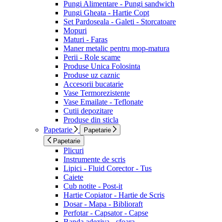
Pungi Alimentare - Pungi sandwich
Pungi Gheata - Hartie Copt
Set Pardoseala - Galeti - Storcatoare
Mopuri
Maturi - Faras
Maner metalic pentru mop-matura
Perii - Role scame
Produse Unica Folosinta
Produse uz caznic
Accesorii bucatarie
Vase Termorezistente
Vase Emailate - Teflonate
Cutii depozitare
Produse din sticla
Papetarie
Papetarie
Papetarie
Plicuri
Instrumente de scris
Lipici - Fluid Corector - Tus
Caiete
Cub notite - Post-it
Hartie Copiator - Hartie de Scris
Dosar - Mapa - Biblioraft
Perfotar - Capsator - Capse
Banda adeziva - sfoara