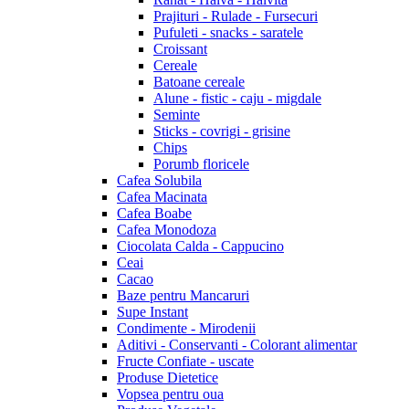
Prajituri - Rulade - Fursecuri
Pufuleti - snacks - saratele
Croissant
Cereale
Batoane cereale
Alune - fistic - caju - migdale
Seminte
Sticks - covrigi - grisine
Chips
Porumb floricele
Cafea Solubila
Cafea Macinata
Cafea Boabe
Cafea Monodoza
Ciocolata Calda - Cappucino
Ceai
Cacao
Baze pentru Mancaruri
Supe Instant
Condimente - Mirodenii
Aditivi - Conservanti - Colorant alimentar
Fructe Confiate - uscate
Produse Dietetice
Vopsea pentru oua