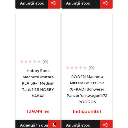
Anunță stoc
Anunță stoc
(0)
(0)
Hobby Boss
RODEN Macheta
Macheta Militara
Militara Sd.Kfz.263
PLA 59-1 Medium
(8-RAD) Schwerer
Tank 1:35 HOBBY
Panzerfunkwagen1:72
84542
ROD 708
139.99 lei
Indisponibil
Adaugă în coș
Anunță stoc