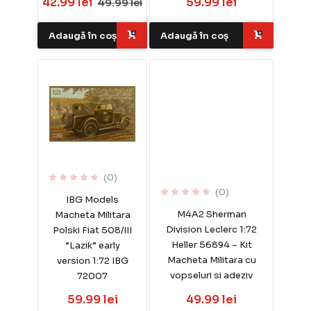
42.99 lei
59.99 lei
49.99 lei
Adaugă în coș
Adaugă în coș
(0)
(0)
IBG Models
M4A2 Sherman
Macheta Militara
Division Leclerc 1:72
Polski Fiat 508/III
Heller 56894 – Kit
“Lazik” early
Macheta Militara cu
version 1:72 IBG
vopseluri si adeziv
72007
59.99 lei
49.99 lei