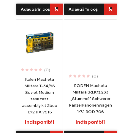
Adaugă în coș
Adaugă în coș
(0)
(0)
Italeri Macheta
RODEN Macheta
Militara T-34/85
Militara Sd.Kfz.233
Soviet Medium
„Stummel” Schwerer
tank fast
Panzerkanonenwagen
assembly kit 2buc
1:72 ROD 706
1:72 ITA 7515
Indisponibil
Indisponibil