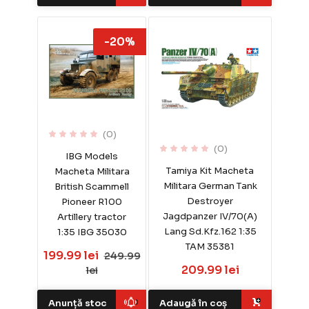
-20%
(0)
(0)
IBG Models
Tamiya Kit Macheta
Macheta Militara
Militara German Tank
British Scammell
Destroyer
Pioneer R100
Jagdpanzer IV/70(A)
Artillery tractor
Lang Sd.Kfz.162 1:35
1:35 IBG 35030
TAM 35381
199.99 lei
249.99
209.99 lei
lei
Anunță stoc
Adaugă în coș