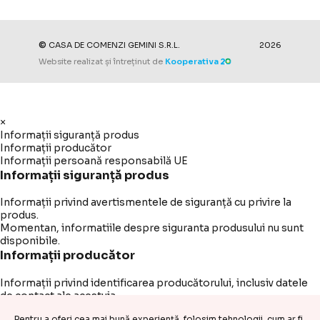
©
CASA DE COMENZI GEMINI S.R.L.
2026
Website realizat și întreținut de
Kooperativa
×
Informații siguranță produs
Informații producător
Informații persoană responsabilă UE
Informații siguranță produs
Informații privind avertismentele de siguranță cu privire la
produs.
Momentan, informatiile despre siguranta produsului nu sunt
disponibile.
Informații producător
Informații privind identificarea producătorului, inclusiv datele
de contact ale acestuia.
Denumire:
-
Pentru a oferi cea mai bună experiență, folosim tehnologii, cum ar fi