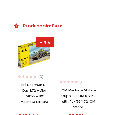
Produse similare
-14%
(0)
(0)
M4 Sherman D-
ICM Macheta Militara
Day 1:72 Heller
Krupp L2H143 Kfz.69
79892 – Kit
with Pak 36 1:72 ICM
Macheta Militara
72461