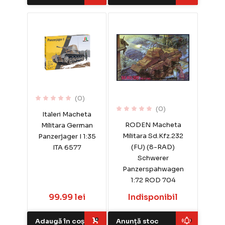
(0)
(0)
Italeri Macheta
RODEN Macheta
Militara German
Militara Sd.Kfz.232
Panzerjager I 1:35
(FU) (8-RAD)
ITA 6577
Schwerer
Panzerspahwagen
1:72 ROD 704
99.99 lei
Indisponibil
Adaugă în coș
Anunță stoc