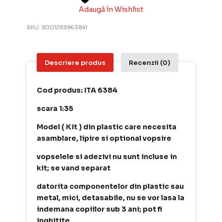
Adaugă în Wishlist
SKU:
8001283863841
Descriere produs
Recenzii (0)
Cod produs: ITA 6384
scara 1:35
Model ( Kit ) din plastic care necesita
asamblare, lipire si optional vopsire
vopselele si adezivi nu sunt incluse in
kit; se vand separat
datorita componentelor din plastic sau
metal, mici, detasabile, nu se vor lasa la
indemana copiilor sub 3 ani; pot fi
inghitite