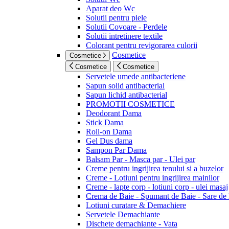
Aparat deo Wc
Solutii pentru piele
Solutii Covoare - Perdele
Solutii intretinere textile
Colorant pentru revigorarea culorii
Cosmetice
Cosmetice
Cosmetice
Cosmetice
Servetele umede antibacteriene
Sapun solid antibacterial
Sapun lichid antibacterial
PROMOTII COSMETICE
Deodorant Dama
Stick Dama
Roll-on Dama
Gel Dus dama
Sampon Par Dama
Balsam Par - Masca par - Ulei par
Creme pentru ingrijirea tenului si a buzelor
Creme - Lotiuni pentru ingrijirea mainilor
Creme - lapte corp - lotiuni corp - ulei masaj
Crema de Baie - Spumant de Baie - Sare de
Lotiuni curatare & Demachiere
Servetele Demachiante
Dischete demachiante - Vata