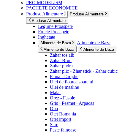
PRO MODELISM
PACHETE ECONOMICE
Produse Alimentare
Produse Alimentare
Produse Alimentare
Legume Proaspete
Fructe Proaspete
Inghetata
Alimente de Baza
Alimente de Baza
Alimente de Baza
Alimente de Baza
Zahar tos alb
Zahar Brun
Zahar pudra
Zahar plic - Zhar stick - Zahar cubic
Faina - Drojdie
Ulei de floarea soarelui
Ulei de masline
Malai
Orez - Fasole
Gris - Pesmet - Arpacas
Oua
Otet Romania
Otet import
Sare
Paste fainoase