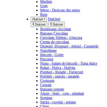
Masline
Gem
Miere - Derivate din miere
Bors
Dulciuri
Dulciuri
Dulciuri
Dulciuri
Bomboane ciocolata
Batoane Ciocolata
Ciocolata Tableta - Glucoza
Crema de ciocolata
Drajeuri -Dropsuri - Jeleuri - Caramele
Napolitane
Biscuiti - Gofre
Piscoturi
Nuga - Salam de biscuiti - Turta dulce
Rahat - Halva - Halvita
Prajituri - Rulade - Fursecuri
Pufuleti - snacks - saratele
Croissant
Cereale
Batoane cereale
Alune - fistic - caju - migdale
Seminte
Sticks - covrigi - grisine
Chips