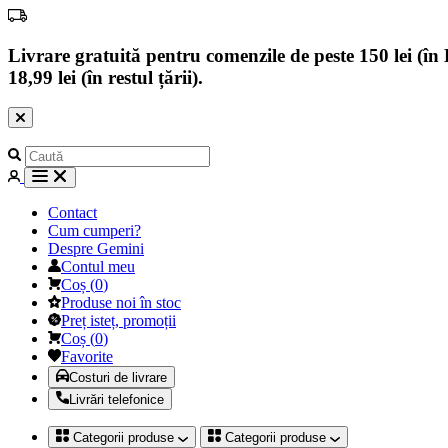
Livrare gratuită pentru comenzile de peste 150 lei (în B
18,99 lei (în restul țării).
Contact
Cum cumperi?
Despre Gemini
Contul meu
Coș
(
0
)
Produse noi în stoc
Preț isteț, promoții
Coș
(
0
)
Favorite
Costuri de livrare
Livrări telefonice
Categorii produse
Categorii produse