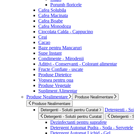
Porumb floricele
Cafea Solubila
Cafea Macinata
Cafea Boabe
Cafea Monodoza
Ciocolata Calda - Cappucino
Ceai
Cacao
Baze pentru Mancaruri
Supe Instant
Condimente - Mirodenii
Aditivi - Conservanti - Colorant alimentar
Fructe Confiate - uscate
Produse Dietetice
Vopsea pentru oua
Produse Vegetale
Supliment Alimentar
Produse Nealimentare
Produse Nealimentare
Produse Nealimentare
Detergenti - Sol
Detergenti - Solutii pentru Curatat
Detergenti - Solutii pentru Curatat
Detergenti - 
Dezinfectanti pentru suprafete
Detergent Automat Pudra - Soda - Servetele
Detergent Automat Lichid - Gel