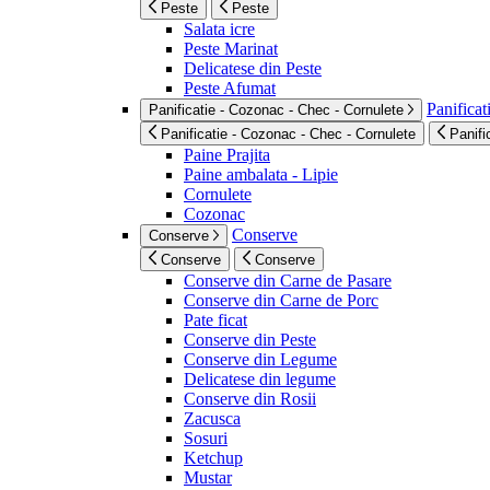
Peste
Peste
Salata icre
Peste Marinat
Delicatese din Peste
Peste Afumat
Panificat
Panificatie - Cozonac - Chec - Cornulete
Panificatie - Cozonac - Chec - Cornulete
Panifi
Paine Prajita
Paine ambalata - Lipie
Cornulete
Cozonac
Conserve
Conserve
Conserve
Conserve
Conserve din Carne de Pasare
Conserve din Carne de Porc
Pate ficat
Conserve din Peste
Conserve din Legume
Delicatese din legume
Conserve din Rosii
Zacusca
Sosuri
Ketchup
Mustar