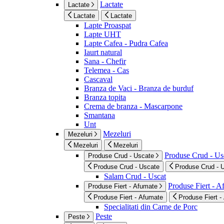
Lactate
Lactate
Lactate
Lactate
Lapte Proaspat
Lapte UHT
Lapte Cafea - Pudra Cafea
Iaurt natural
Sana - Chefir
Telemea - Cas
Cascaval
Branza de Vaci - Branza de burduf
Branza topita
Crema de branza - Mascarpone
Smantana
Unt
Mezeluri
Mezeluri
Mezeluri
Mezeluri
Produse Crud - Us
Produse Crud - Uscate
Produse Crud - Uscate
Produse Crud - 
Salam Crud - Uscat
Produse Fiert - 
Produse Fiert - Afumate
Produse Fiert - Afumate
Produse Fiert -
Specialitati din Carne de Porc
Peste
Peste