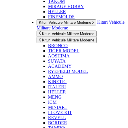
TAKOM
MIRAGE HOBBY
HELLER
FINEMOLDS
Kituri Vehicule
Kituri Vehicule Militare Moderne
Militare Moderne
Kituri Vehicule Militare Moderne
Kituri Vehicule Militare Moderne
BRONCO
TIGER MODEL
AOSHIMA
SUYATA
ACADEMY
RYEFIELD MODEL
AMMO
KINETIC
ITALERI
HELLER
MENG
ICM
MINIART
I LOVE KIT
REVELL
BORDER
TAMIYA