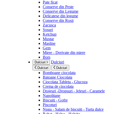
Pate ficat
Conserve din Peste
Conserve din Legume
Delicatese din legume
Conserve din Rosii
Zacusca
Sosuri
Ketchup
Mustar
Masline
Gem
Miere - Derivate din miere
Bors
Dulciuri
Dulciuri
Dulciuri
Dulciuri
Bomboane ciocolata
Batoane Ciocolata
Ciocolata Tableta - Glucoza
Crema de ciocolata
Drajeuri -Dropsuri - Jeleuri - Caramele
Napolitane
Biscuiti - Gofre
Piscoturi
Nuga - Salam de biscuiti - Turta dulce
Rahat - Halva - Halvita