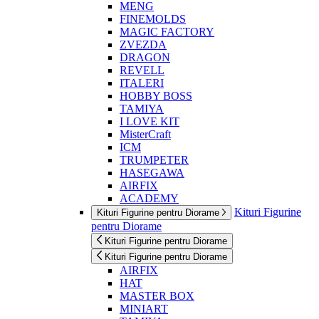
MENG
FINEMOLDS
MAGIC FACTORY
ZVEZDA
DRAGON
REVELL
ITALERI
HOBBY BOSS
TAMIYA
I LOVE KIT
MisterCraft
ICM
TRUMPETER
HASEGAWA
AIRFIX
ACADEMY
Kituri Figurine
Kituri Figurine pentru Diorame
pentru Diorame
Kituri Figurine pentru Diorame
Kituri Figurine pentru Diorame
AIRFIX
HAT
MASTER BOX
MINIART