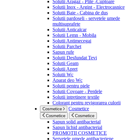
Solutii Aragaz - Plite -Cuptoare
Solutii Inox - Argint - Electrocasnice
Solutii Baie - Cabina de dus
Solutii pardoseli - servetele umede
multisuprafete
Solutii Anticalcar
Solutii Lemn - Mobila
Solutii Antimecegai
Solutii Parchet
Sapun rufe
Solutii Desfundat Tevi
Solutii Geam
Solutii Apret
Solutii Wc
Aparat deo Wc
Solutii pentru piele
Solutii Covoare - Perdele
Solutii intretinere textile
Colorant pentru revigorarea culorii
Cosmetice
Cosmetice
Cosmetice
Cosmetice
Sapun solid antibacterial
Sapun lichid antibacterial
PROMOTII COSMETICE
Servetele umede antibacteriene