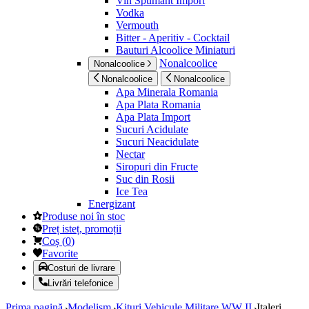
Vin Spumant Import
Vodka
Vermouth
Bitter - Aperitiv - Cocktail
Bauturi Alcoolice Miniaturi
Nonalcoolice
Nonalcoolice
Nonalcoolice
Nonalcoolice
Apa Minerala Romania
Apa Plata Romania
Apa Plata Import
Sucuri Acidulate
Sucuri Neacidulate
Nectar
Siropuri din Fructe
Suc din Rosii
Ice Tea
Energizant
Produse noi în stoc
Preț isteț, promoții
Coș
(
0
)
Favorite
Costuri de livrare
Livrări telefonice
Prima pagină
Modelism
Kituri Vehicule Militare WW II
Italeri