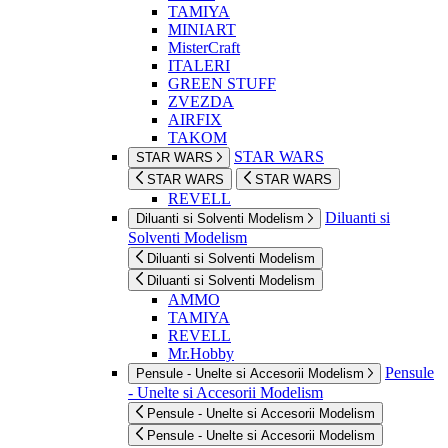
TAMIYA
MINIART
MisterCraft
ITALERI
GREEN STUFF
ZVEZDA
AIRFIX
TAKOM
STAR WARS
STAR WARS
STAR WARS
STAR WARS
REVELL
Diluanti si
Diluanti si Solventi Modelism
Solventi Modelism
Diluanti si Solventi Modelism
Diluanti si Solventi Modelism
AMMO
TAMIYA
REVELL
Mr.Hobby
Pensule
Pensule - Unelte si Accesorii Modelism
- Unelte si Accesorii Modelism
Pensule - Unelte si Accesorii Modelism
Pensule - Unelte si Accesorii Modelism