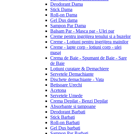
Deodorant Dama
Stick Dama
Roll-on Dama
Gel Dus dama
Sampon Par Dama
Balsam Par - Masca par - Ulei par
Creme pentru ingrijirea tenului si a buzelor
Creme - Lotiuni pentru ingrijirea mainilor
Creme - lapte corp - lotiuni corp - ulei
masaj
Crema de Baie - Spumant de Baie - Sare
de Baie
Lotiuni curatare & Demachiere
Servetele Demachiante
Dischete demachiante - Vata
Betisoare Urechi
Acetona
Servetele Umede
Crema Depilat - Benzi Depilat
Absorbante si tampoane
Deodorant Barbati
Stick Barbati
Roll-on Barbati
Gel Dus barbati
Sampon Par Barbati