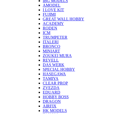
IBG MODELS
AMODEL
I LOVE KIT
FUJIMI
GREAT WALL HOBBY
ACADEMY
RODEN
ICM
TRUMPETER
ITALERI
BRONCO
MINIART
ZOUKEI MURA
REVELL
DAS WERK
SPECIAL HOBBY
HASEGAWA
TAMIYA
CLEAR PROP
ZVEZDA
EDUARD
HOBBY BOSS
DRAGON
AIRFIX
HK MODELS