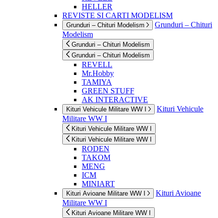
HELLER
REVISTE SI CARTI MODELISM
Grunduri – Chituri
Grunduri – Chituri Modelism
Modelism
Grunduri – Chituri Modelism
Grunduri – Chituri Modelism
REVELL
Mr.Hobby
TAMIYA
GREEN STUFF
AK INTERACTIVE
Kituri Vehicule
Kituri Vehicule Militare WW I
Militare WW I
Kituri Vehicule Militare WW I
Kituri Vehicule Militare WW I
RODEN
TAKOM
MENG
ICM
MINIART
Kituri Avioane
Kituri Avioane Militare WW I
Militare WW I
Kituri Avioane Militare WW I