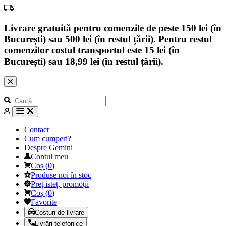
Livrare gratuită pentru comenzile de peste 150 lei (în
București) sau 500 lei (în restul țării). Pentru restul
comenzilor costul transportul este 15 lei (în
București) sau 18,99 lei (în restul țării).
Contact
Cum cumperi?
Despre Gemini
Contul meu
Coș
(
0
)
Produse noi în stoc
Preț isteț, promoții
Coș
(
0
)
Favorite
Costuri de livrare
Livrări telefonice