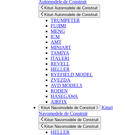
Automodele de Construit
Kituri Automodele de Construit
Kituri Automodele de Construit
TRUMPETER
FUJIMI
MENG
ICM
AMT
MINIART
TAMIYA
ITALERI
REVELL
HELLER
RYEFIELD MODEL
ZVEZDA
AVD MODELS
RODEN
HASEGAWA
AIRFIX
Kituri
Kituri Navomodele de Construit
Navomodele de Construit
Kituri Navomodele de Construit
Kituri Navomodele de Construit
HELLER