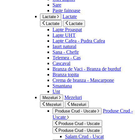
Sare
Paste fainoase
Lactate
Lactate
Lactate
Lactate
Lapte Proaspat
Lapte UHT
Lapte Cafea - Pudra Cafea
Iaurt natural
Sana - Chefir
Telemea - Cas
Cascaval
Branza de Vaci - Branza de burduf
Branza topita
Crema de branza - Mascarpone
Smantana
Unt
Mezeluri
Mezeluri
Mezeluri
Mezeluri
Produse Crud -
Produse Crud - Uscate
Uscate
Produse Crud - Uscate
Produse Crud - Uscate
Salam Crud - Uscat