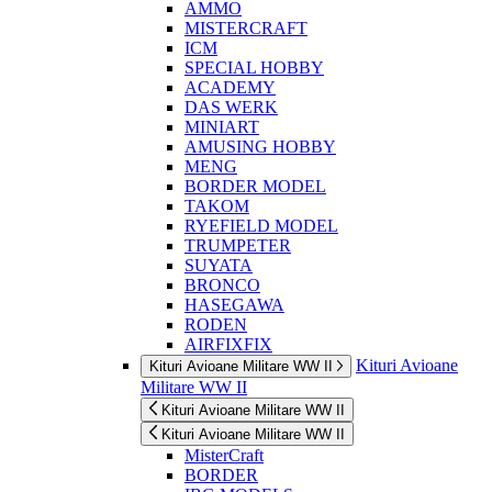
AMMO
MISTERCRAFT
ICM
SPECIAL HOBBY
ACADEMY
DAS WERK
MINIART
AMUSING HOBBY
MENG
BORDER MODEL
TAKOM
RYEFIELD MODEL
TRUMPETER
SUYATA
BRONCO
HASEGAWA
RODEN
AIRFIXFIX
Kituri Avioane
Kituri Avioane Militare WW II
Militare WW II
Kituri Avioane Militare WW II
Kituri Avioane Militare WW II
MisterCraft
BORDER