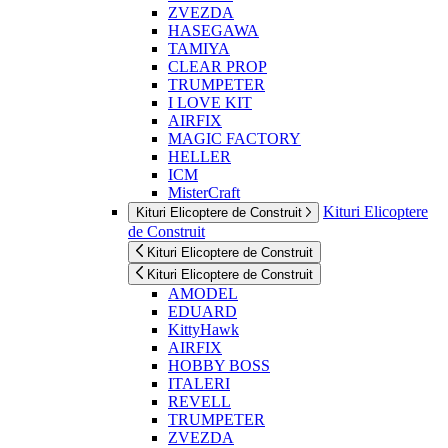
ZVEZDA
HASEGAWA
TAMIYA
CLEAR PROP
TRUMPETER
I LOVE KIT
AIRFIX
MAGIC FACTORY
HELLER
ICM
MisterCraft
Kituri Elicoptere
Kituri Elicoptere de Construit
de Construit
Kituri Elicoptere de Construit
Kituri Elicoptere de Construit
AMODEL
EDUARD
KittyHawk
AIRFIX
HOBBY BOSS
ITALERI
REVELL
TRUMPETER
ZVEZDA