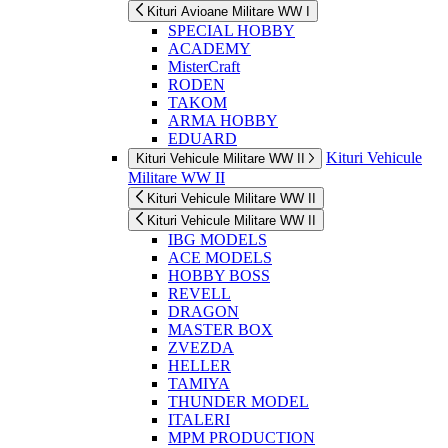
Kituri Avioane Militare WW I
SPECIAL HOBBY
ACADEMY
MisterCraft
RODEN
TAKOM
ARMA HOBBY
EDUARD
Kituri Vehicule
Kituri Vehicule Militare WW II
Militare WW II
Kituri Vehicule Militare WW II
Kituri Vehicule Militare WW II
IBG MODELS
ACE MODELS
HOBBY BOSS
REVELL
DRAGON
MASTER BOX
ZVEZDA
HELLER
TAMIYA
THUNDER MODEL
ITALERI
MPM PRODUCTION