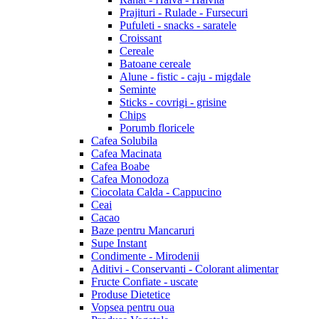
Prajituri - Rulade - Fursecuri
Pufuleti - snacks - saratele
Croissant
Cereale
Batoane cereale
Alune - fistic - caju - migdale
Seminte
Sticks - covrigi - grisine
Chips
Porumb floricele
Cafea Solubila
Cafea Macinata
Cafea Boabe
Cafea Monodoza
Ciocolata Calda - Cappucino
Ceai
Cacao
Baze pentru Mancaruri
Supe Instant
Condimente - Mirodenii
Aditivi - Conservanti - Colorant alimentar
Fructe Confiate - uscate
Produse Dietetice
Vopsea pentru oua