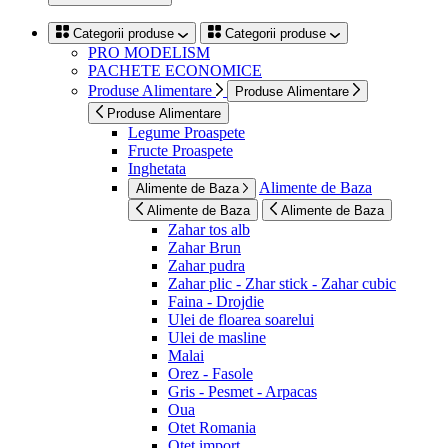
Categorii produse
Categorii produse
PRO MODELISM
PACHETE ECONOMICE
Produse Alimentare
Produse Alimentare
Produse Alimentare
Legume Proaspete
Fructe Proaspete
Inghetata
Alimente de Baza
Alimente de Baza
Alimente de Baza
Alimente de Baza
Zahar tos alb
Zahar Brun
Zahar pudra
Zahar plic - Zhar stick - Zahar cubic
Faina - Drojdie
Ulei de floarea soarelui
Ulei de masline
Malai
Orez - Fasole
Gris - Pesmet - Arpacas
Oua
Otet Romania
Otet import