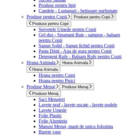
Produse pentru lipit
Candele - Lumanari - betisoare parfumate
Produse pentru Copii
Produse pentru Copii
Produse pentru Copii
Servetele Umede pentru Copii
Gel dus - Spumant Baie - sampon - balsam
pentru Copii
Sapun Solid - Sapun lichid pentru Copii
Pasta Dinti - Apa de gura pentru Copii
Detergent Rufe - Balsam Rufe pentru Copii
Hrana Animala
Hrana Animala
Hrana Animala
Hrana pentru Caini
Hrana pentru Pisici
Produse Menaj
Produse Menaj
Produse Menaj
Saci Menajeri
Lavete praf - lavete uscate - lavete podele
Lavete Umede
Folie Plastic
Folie Aluminiu
Manusi Menaj, masti de unica folosinta
Burete vase