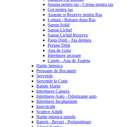
Spuma pentru ras - Crema pentru ras
Gel pentru ras
Aparate si Rezerve pentru Ras
Lotiuni - Balsam dupa Ras
Sapun Solid
Sapun Lichid
Sapun Lichid Rezerva
Pasta Dinti - Ata dentara
Periute Dinti
Apa de Gura
Intretinere picioare
Casete - Apa de Toaleta
Hartie Igienica
Prosoape de Bucatarie
Servetele
Servetele la Cutie
Batiste Hartie
Intretinere Camera
Intretinere Auto - Odorizante auto
Intretinere Incaltaminte
Insecticide
Scutece Adulti
Hartie igienica umeda
Baterii - Becuri - Prelungitoare
Alcool Sanitar