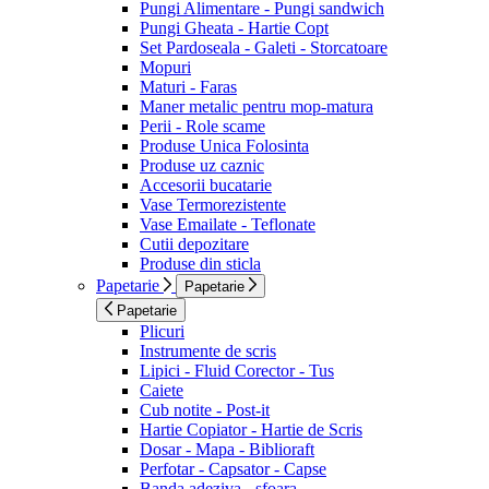
Pungi Alimentare - Pungi sandwich
Pungi Gheata - Hartie Copt
Set Pardoseala - Galeti - Storcatoare
Mopuri
Maturi - Faras
Maner metalic pentru mop-matura
Perii - Role scame
Produse Unica Folosinta
Produse uz caznic
Accesorii bucatarie
Vase Termorezistente
Vase Emailate - Teflonate
Cutii depozitare
Produse din sticla
Papetarie
Papetarie
Papetarie
Plicuri
Instrumente de scris
Lipici - Fluid Corector - Tus
Caiete
Cub notite - Post-it
Hartie Copiator - Hartie de Scris
Dosar - Mapa - Biblioraft
Perfotar - Capsator - Capse
Banda adeziva - sfoara