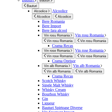
Bauturi
Bauturi
Bauturi
Alcoolice
Alcoolice
Alcoolice
Alcoolice
Bere Romania
Bere Import
Bere fara alcool
Vin rosu Romania
Vin rosu Romania
Vin rosu Romania
Vin rosu Romania
Crama Recas
Vin rose Romania
Vin rose Romania
Vin rose Romania
Vin rose Romania
Crama Oprisor
Vin alb Romania
Vin alb Romania
Vin alb Romania
Vin alb Romania
Crama Recas
Scotch Whisky
Single Malt Whisky
Whisky Cream
Bourbon Whisky
Gin
Liqueur
Bauturi Spirtoase Diverse