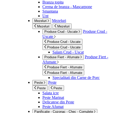
Branza topita
Crema de branza - Mascarpone
Smantana
Unt
Mezeluri
Mezeluri
Mezeluri
Mezeluri
Produse Crud -
Produse Crud - Uscate
Uscate
Produse Crud - Uscate
Produse Crud - Uscate
Salam Crud - Uscat
Produse Fiert -
Produse Fiert - Afumate
Afumate
Produse Fiert - Afumate
Produse Fiert - Afumate
Specialitati din Carne de Porc
Peste
Peste
Peste
Peste
Salata icre
Peste Marinat
Delicatese din Peste
Peste Afumat
Panificatie - Cozonac - Chec - Cornulete