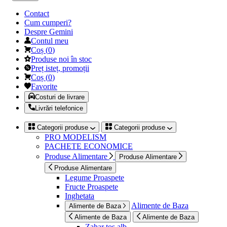
Contact
Cum cumperi?
Despre Gemini
Contul meu
Coș
(
0
)
Produse noi în stoc
Preț isteț, promoții
Coș
(
0
)
Favorite
Costuri de livrare
Livrări telefonice
Categorii produse
Categorii produse
PRO MODELISM
PACHETE ECONOMICE
Produse Alimentare
Produse Alimentare
Produse Alimentare
Legume Proaspete
Fructe Proaspete
Inghetata
Alimente de Baza
Alimente de Baza
Alimente de Baza
Alimente de Baza
Zahar tos alb