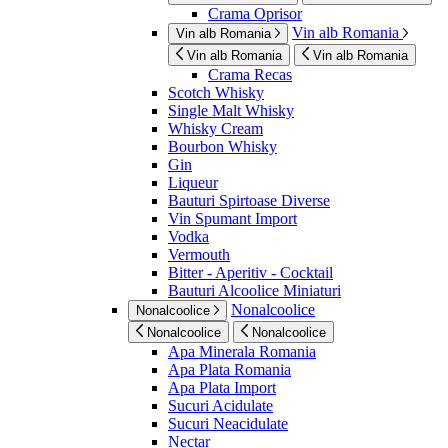
Crama Oprisor
Vin alb Romania
Vin alb Romania
Vin alb Romania
Vin alb Romania
Crama Recas
Scotch Whisky
Single Malt Whisky
Whisky Cream
Bourbon Whisky
Gin
Liqueur
Bauturi Spirtoase Diverse
Vin Spumant Import
Vodka
Vermouth
Bitter - Aperitiv - Cocktail
Bauturi Alcoolice Miniaturi
Nonalcoolice
Nonalcoolice
Nonalcoolice
Nonalcoolice
Apa Minerala Romania
Apa Plata Romania
Apa Plata Import
Sucuri Acidulate
Sucuri Neacidulate
Nectar