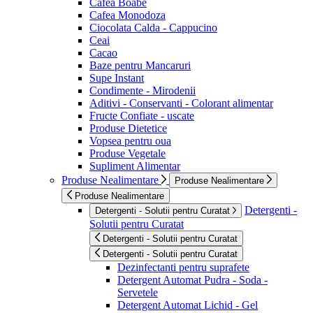
Cafea Boabe
Cafea Monodoza
Ciocolata Calda - Cappucino
Ceai
Cacao
Baze pentru Mancaruri
Supe Instant
Condimente - Mirodenii
Aditivi - Conservanti - Colorant alimentar
Fructe Confiate - uscate
Produse Dietetice
Vopsea pentru oua
Produse Vegetale
Supliment Alimentar
Produse Nealimentare
Produse Nealimentare
Produse Nealimentare
Detergenti -
Detergenti - Solutii pentru Curatat
Solutii pentru Curatat
Detergenti - Solutii pentru Curatat
Detergenti - Solutii pentru Curatat
Dezinfectanti pentru suprafete
Detergent Automat Pudra - Soda -
Servetele
Detergent Automat Lichid - Gel