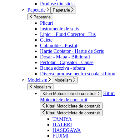
Produse din sticla
Papetarie
Papetarie
Papetarie
Plicuri
Instrumente de scris
Lipici - Fluid Corector - Tus
Caiete
Cub notite - Post-it
Hartie Copiator - Hartie de Scris
Dosar - Mapa - Biblioraft
Perfotar - Capsator - Capse
Banda adeziva - sfoara
Diverse produse pentru scoala si birou
Modelism
Modelism
Modelism
Kituri
Kituri Motociclete de construit
Motociclete de construit
Kituri Motociclete de construit
Kituri Motociclete de construit
TAMIYA
ITALERI
HASEGAWA
FUJIMI