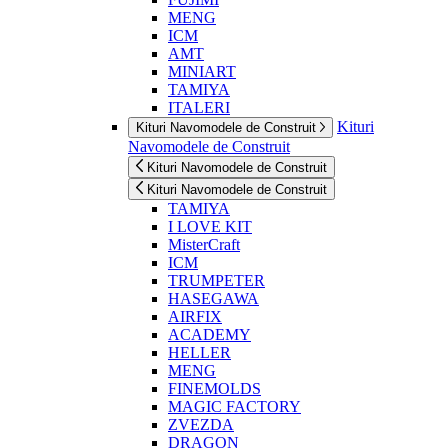
MENG
ICM
AMT
MINIART
TAMIYA
ITALERI
Kituri
Kituri Navomodele de Construit
Navomodele de Construit
Kituri Navomodele de Construit
Kituri Navomodele de Construit
TAMIYA
I LOVE KIT
MisterCraft
ICM
TRUMPETER
HASEGAWA
AIRFIX
ACADEMY
HELLER
MENG
FINEMOLDS
MAGIC FACTORY
ZVEZDA
DRAGON