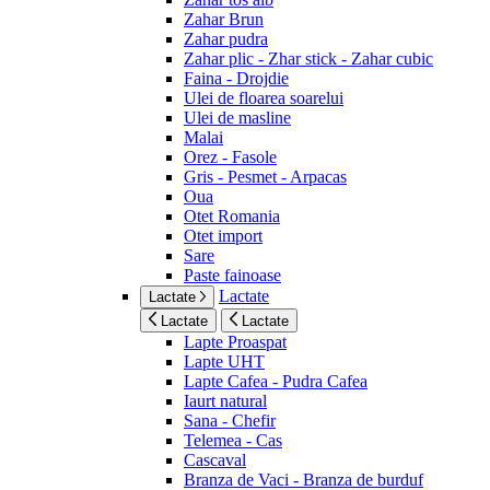
Zahar Brun
Zahar pudra
Zahar plic - Zhar stick - Zahar cubic
Faina - Drojdie
Ulei de floarea soarelui
Ulei de masline
Malai
Orez - Fasole
Gris - Pesmet - Arpacas
Oua
Otet Romania
Otet import
Sare
Paste fainoase
Lactate
Lactate
Lactate
Lactate
Lapte Proaspat
Lapte UHT
Lapte Cafea - Pudra Cafea
Iaurt natural
Sana - Chefir
Telemea - Cas
Cascaval
Branza de Vaci - Branza de burduf