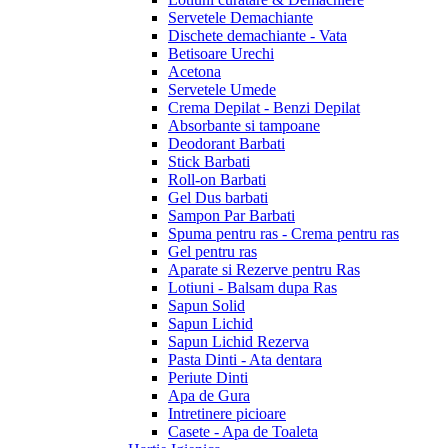
Servetele Demachiante
Dischete demachiante - Vata
Betisoare Urechi
Acetona
Servetele Umede
Crema Depilat - Benzi Depilat
Absorbante si tampoane
Deodorant Barbati
Stick Barbati
Roll-on Barbati
Gel Dus barbati
Sampon Par Barbati
Spuma pentru ras - Crema pentru ras
Gel pentru ras
Aparate si Rezerve pentru Ras
Lotiuni - Balsam dupa Ras
Sapun Solid
Sapun Lichid
Sapun Lichid Rezerva
Pasta Dinti - Ata dentara
Periute Dinti
Apa de Gura
Intretinere picioare
Casete - Apa de Toaleta