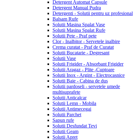
Detergent Automat Capsule
Detergent Manual Pudra
Detergenti - Solutii pentru uz profesional
Balsam Rufe
Solutii Masina Spalat Vase
Solutii Masina Spalat Rufe
Solutii Pete - Praf pete
Clor - Inalbitor - Servetele inalbire
Crema curatat - Praf de Curatat
Solutii Bucatarie - Degresant
Solutii Vase
Solutii Frigider - Absorbant Frigider
Solutii Aragaz - Plite -Cuptoare
Solutii Inox - Argint - Electrocasnice
Solutii Baie - Cabina de dus
Solutii pardoseli - servetele umede
multisuprafete
Solutii Anticalcar
Solutii Lemn - Mobila
Solutii Antimecegai
Solutii Parchet
Sapun rufe
Solutii Desfundat Tevi
Solutii Geam
Solutii Apret