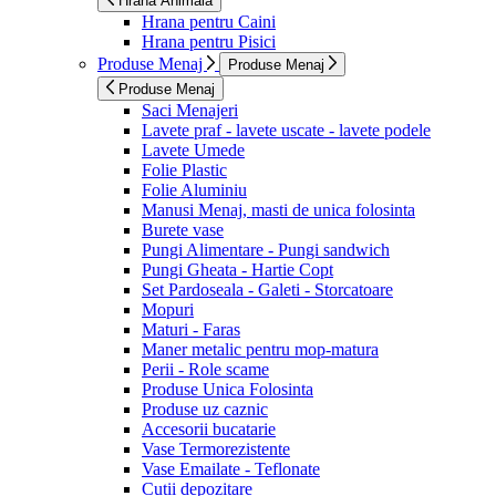
Hrana Animala
Hrana pentru Caini
Hrana pentru Pisici
Produse Menaj
Produse Menaj
Produse Menaj
Saci Menajeri
Lavete praf - lavete uscate - lavete podele
Lavete Umede
Folie Plastic
Folie Aluminiu
Manusi Menaj, masti de unica folosinta
Burete vase
Pungi Alimentare - Pungi sandwich
Pungi Gheata - Hartie Copt
Set Pardoseala - Galeti - Storcatoare
Mopuri
Maturi - Faras
Maner metalic pentru mop-matura
Perii - Role scame
Produse Unica Folosinta
Produse uz caznic
Accesorii bucatarie
Vase Termorezistente
Vase Emailate - Teflonate
Cutii depozitare