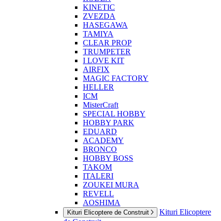
KINETIC
ZVEZDA
HASEGAWA
TAMIYA
CLEAR PROP
TRUMPETER
I LOVE KIT
AIRFIX
MAGIC FACTORY
HELLER
ICM
MisterCraft
SPECIAL HOBBY
HOBBY PARK
EDUARD
ACADEMY
BRONCO
HOBBY BOSS
TAKOM
ITALERI
ZOUKEI MURA
REVELL
AOSHIMA
Kituri Elicoptere
Kituri Elicoptere de Construit