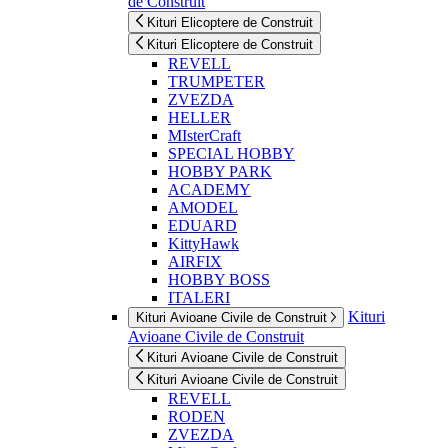
de Construit
Kituri Elicoptere de Construit
Kituri Elicoptere de Construit
REVELL
TRUMPETER
ZVEZDA
HELLER
MIsterCraft
SPECIAL HOBBY
HOBBY PARK
ACADEMY
AMODEL
EDUARD
KittyHawk
AIRFIX
HOBBY BOSS
ITALERI
Kituri
Kituri Avioane Civile de Construit
Avioane Civile de Construit
Kituri Avioane Civile de Construit
Kituri Avioane Civile de Construit
REVELL
RODEN
ZVEZDA