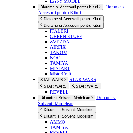
EASY MODEL
Diorame si
Diorame si Accesorii pentru Kituri
Accesorii pentru Kituri
Diorame si Accesorii pentru Kituri
Diorame si Accesorii pentru Kituri
ITALERI
GREEN STUFF
ZVEZDA
AIRFIX
TAKOM
NOCH
TAMIYA
MINIART
MisterCraft
STAR WARS
STAR WARS
STAR WARS
STAR WARS
REVELL
Diluanti si
Diluanti si Solventi Modelism
Solventi Modelism
Diluanti si Solventi Modelism
Diluanti si Solventi Modelism
AMMO
TAMIYA
REVELL