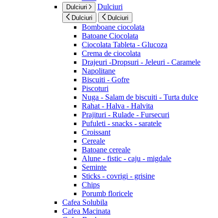
Dulciuri
Dulciuri
Dulciuri
Dulciuri
Bomboane ciocolata
Batoane Ciocolata
Ciocolata Tableta - Glucoza
Crema de ciocolata
Drajeuri -Dropsuri - Jeleuri - Caramele
Napolitane
Biscuiti - Gofre
Piscoturi
Nuga - Salam de biscuiti - Turta dulce
Rahat - Halva - Halvita
Prajituri - Rulade - Fursecuri
Pufuleti - snacks - saratele
Croissant
Cereale
Batoane cereale
Alune - fistic - caju - migdale
Seminte
Sticks - covrigi - grisine
Chips
Porumb floricele
Cafea Solubila
Cafea Macinata