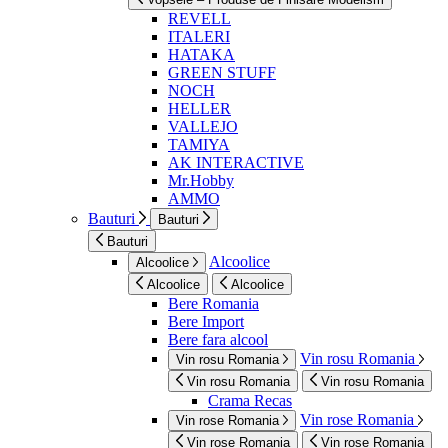
REVELL
ITALERI
HATAKA
GREEN STUFF
NOCH
HELLER
VALLEJO
TAMIYA
AK INTERACTIVE
Mr.Hobby
AMMO
Bauturi
Bauturi
Bauturi
Alcoolice
Alcoolice
Alcoolice
Alcoolice
Bere Romania
Bere Import
Bere fara alcool
Vin rosu Romania
Vin rosu Romania
Vin rosu Romania
Vin rosu Romania
Crama Recas
Vin rose Romania
Vin rose Romania
Vin rose Romania
Vin rose Romania