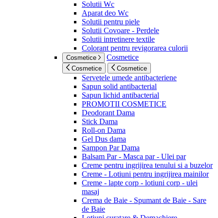
Solutii Wc
Aparat deo Wc
Solutii pentru piele
Solutii Covoare - Perdele
Solutii intretinere textile
Colorant pentru revigorarea culorii
Cosmetice
Cosmetice
Cosmetice
Cosmetice
Servetele umede antibacteriene
Sapun solid antibacterial
Sapun lichid antibacterial
PROMOTII COSMETICE
Deodorant Dama
Stick Dama
Roll-on Dama
Gel Dus dama
Sampon Par Dama
Balsam Par - Masca par - Ulei par
Creme pentru ingrijirea tenului si a buzelor
Creme - Lotiuni pentru ingrijirea mainilor
Creme - lapte corp - lotiuni corp - ulei
masaj
Crema de Baie - Spumant de Baie - Sare
de Baie
Lotiuni curatare & Demachiere