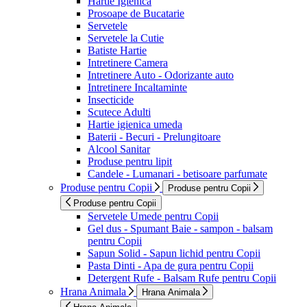
Hartie Igienica
Prosoape de Bucatarie
Servetele
Servetele la Cutie
Batiste Hartie
Intretinere Camera
Intretinere Auto - Odorizante auto
Intretinere Incaltaminte
Insecticide
Scutece Adulti
Hartie igienica umeda
Baterii - Becuri - Prelungitoare
Alcool Sanitar
Produse pentru lipit
Candele - Lumanari - betisoare parfumate
Produse pentru Copii
Produse pentru Copii
Produse pentru Copii
Servetele Umede pentru Copii
Gel dus - Spumant Baie - sampon - balsam
pentru Copii
Sapun Solid - Sapun lichid pentru Copii
Pasta Dinti - Apa de gura pentru Copii
Detergent Rufe - Balsam Rufe pentru Copii
Hrana Animala
Hrana Animala