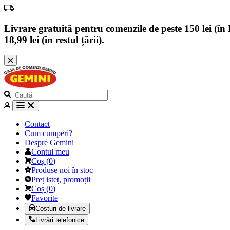
Livrare gratuită pentru comenzile de peste 150 lei (în B
18,99 lei (în restul țării).
Contact
Cum cumperi?
Despre Gemini
Contul meu
Coș
(
0
)
Produse noi în stoc
Preț isteț, promoții
Coș
(
0
)
Favorite
Costuri de livrare
Livrări telefonice