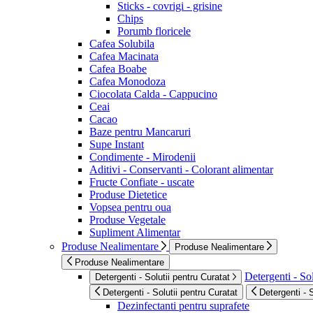
Sticks - covrigi - grisine
Chips
Porumb floricele
Cafea Solubila
Cafea Macinata
Cafea Boabe
Cafea Monodoza
Ciocolata Calda - Cappucino
Ceai
Cacao
Baze pentru Mancaruri
Supe Instant
Condimente - Mirodenii
Aditivi - Conservanti - Colorant alimentar
Fructe Confiate - uscate
Produse Dietetice
Vopsea pentru oua
Produse Vegetale
Supliment Alimentar
Produse Nealimentare
Produse Nealimentare
Produse Nealimentare
Detergenti - Sol
Detergenti - Solutii pentru Curatat
Detergenti - Solutii pentru Curatat
Detergenti - 
Dezinfectanti pentru suprafete