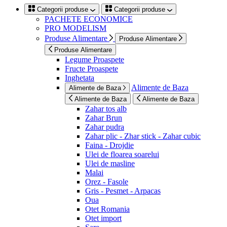
Categorii produse
Categorii produse
PACHETE ECONOMICE
PRO MODELISM
Produse Alimentare
Produse Alimentare
Produse Alimentare
Legume Proaspete
Fructe Proaspete
Inghetata
Alimente de Baza
Alimente de Baza
Alimente de Baza
Alimente de Baza
Zahar tos alb
Zahar Brun
Zahar pudra
Zahar plic - Zhar stick - Zahar cubic
Faina - Drojdie
Ulei de floarea soarelui
Ulei de masline
Malai
Orez - Fasole
Gris - Pesmet - Arpacas
Oua
Otet Romania
Otet import