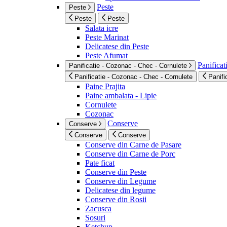
Peste
Peste
Peste
Peste
Salata icre
Peste Marinat
Delicatese din Peste
Peste Afumat
Panificat
Panificatie - Cozonac - Chec - Cornulete
Panificatie - Cozonac - Chec - Cornulete
Panifi
Paine Prajita
Paine ambalata - Lipie
Cornulete
Cozonac
Conserve
Conserve
Conserve
Conserve
Conserve din Carne de Pasare
Conserve din Carne de Porc
Pate ficat
Conserve din Peste
Conserve din Legume
Delicatese din legume
Conserve din Rosii
Zacusca
Sosuri
Ketchup