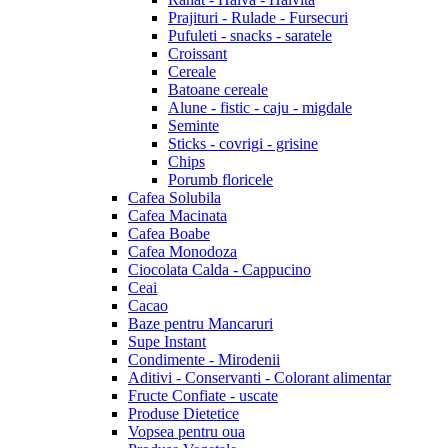
Prajituri - Rulade - Fursecuri
Pufuleti - snacks - saratele
Croissant
Cereale
Batoane cereale
Alune - fistic - caju - migdale
Seminte
Sticks - covrigi - grisine
Chips
Porumb floricele
Cafea Solubila
Cafea Macinata
Cafea Boabe
Cafea Monodoza
Ciocolata Calda - Cappucino
Ceai
Cacao
Baze pentru Mancaruri
Supe Instant
Condimente - Mirodenii
Aditivi - Conservanti - Colorant alimentar
Fructe Confiate - uscate
Produse Dietetice
Vopsea pentru oua