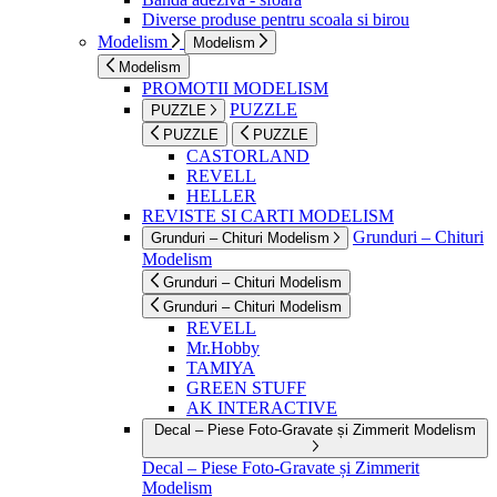
Diverse produse pentru scoala si birou
Modelism
Modelism
Modelism
PROMOTII MODELISM
PUZZLE
PUZZLE
PUZZLE
PUZZLE
CASTORLAND
REVELL
HELLER
REVISTE SI CARTI MODELISM
Grunduri – Chituri
Grunduri – Chituri Modelism
Modelism
Grunduri – Chituri Modelism
Grunduri – Chituri Modelism
REVELL
Mr.Hobby
TAMIYA
GREEN STUFF
AK INTERACTIVE
Decal – Piese Foto-Gravate și Zimmerit Modelism
Decal – Piese Foto-Gravate și Zimmerit
Modelism