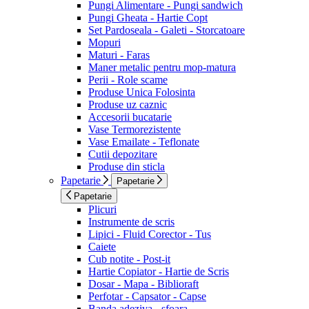
Pungi Alimentare - Pungi sandwich
Pungi Gheata - Hartie Copt
Set Pardoseala - Galeti - Storcatoare
Mopuri
Maturi - Faras
Maner metalic pentru mop-matura
Perii - Role scame
Produse Unica Folosinta
Produse uz caznic
Accesorii bucatarie
Vase Termorezistente
Vase Emailate - Teflonate
Cutii depozitare
Produse din sticla
Papetarie
Papetarie
Papetarie
Plicuri
Instrumente de scris
Lipici - Fluid Corector - Tus
Caiete
Cub notite - Post-it
Hartie Copiator - Hartie de Scris
Dosar - Mapa - Biblioraft
Perfotar - Capsator - Capse
Banda adeziva - sfoara