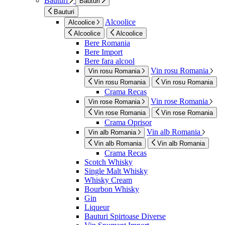
Bauturi
Bauturi
Bauturi
Alcoolice
Alcoolice
Alcoolice
Alcoolice
Bere Romania
Bere Import
Bere fara alcool
Vin rosu Romania
Vin rosu Romania
Vin rosu Romania
Vin rosu Romania
Crama Recas
Vin rose Romania
Vin rose Romania
Vin rose Romania
Vin rose Romania
Crama Oprisor
Vin alb Romania
Vin alb Romania
Vin alb Romania
Vin alb Romania
Crama Recas
Scotch Whisky
Single Malt Whisky
Whisky Cream
Bourbon Whisky
Gin
Liqueur
Bauturi Spirtoase Diverse