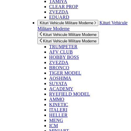
TAMIYA
CLEAR PROP
ZVEZDA
EDUARD
Kituri Vehicule
Kituri Vehicule Militare Moderne
Militare Moderne
Kituri Vehicule Militare Moderne
Kituri Vehicule Militare Moderne
TRUMPETER
AFV CLUB
HOBBY BOSS
ZVEZDA
BRONCO
TIGER MODEL
AOSHIMA
SUYATA
ACADEMY
RYEFIELD MODEL
AMMO
KINETIC
ITALERI
HELLER
MENG
ICM
MINIART