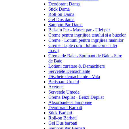
Deodorant Dama
Stick Dama
Roll-on Dama
Gel Dus dama
Sampon Par Dama
Balsam Par - Masca par - Ulei par
Creme pentru ingrijirea tenului si a buzelor
Creme - Lotiuni pentru ingrijirea mainilor
Creme - lapte corp - lotiuni corp - ulei
masaj
Crema de Baie - Spumant de Baie - Sare
de Baie
Lotiuni curatare & Demachiere
Servetele Demachiante
Dischete demachiante - Vata
Betisoare Urechi
Acetona
Servetele Umede
Crema Depilat - Benzi Depilat
Absorbante si tampoane
Deodorant Barbati
Stick Barbati
Roll-on Barbati
Gel Dus barbati
Sampon Par Barbati