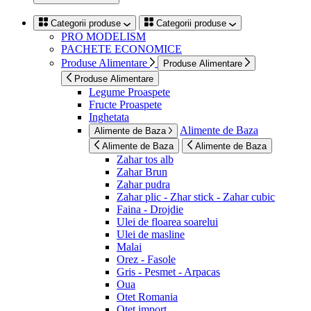
Categorii produse
Categorii produse
PRO MODELISM
PACHETE ECONOMICE
Produse Alimentare
Produse Alimentare
Produse Alimentare
Legume Proaspete
Fructe Proaspete
Inghetata
Alimente de Baza
Alimente de Baza
Alimente de Baza
Alimente de Baza
Zahar tos alb
Zahar Brun
Zahar pudra
Zahar plic - Zhar stick - Zahar cubic
Faina - Drojdie
Ulei de floarea soarelui
Ulei de masline
Malai
Orez - Fasole
Gris - Pesmet - Arpacas
Oua
Otet Romania
Otet import