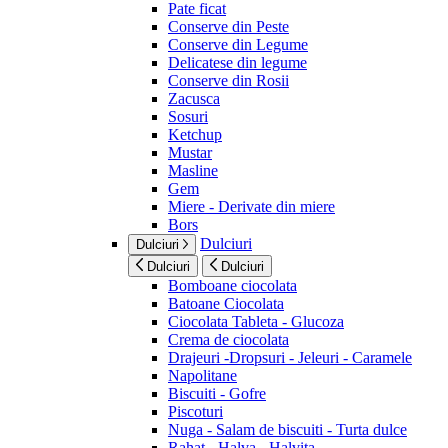
Pate ficat
Conserve din Peste
Conserve din Legume
Delicatese din legume
Conserve din Rosii
Zacusca
Sosuri
Ketchup
Mustar
Masline
Gem
Miere - Derivate din miere
Bors
Dulciuri
Dulciuri
Dulciuri
Dulciuri
Bomboane ciocolata
Batoane Ciocolata
Ciocolata Tableta - Glucoza
Crema de ciocolata
Drajeuri -Dropsuri - Jeleuri - Caramele
Napolitane
Biscuiti - Gofre
Piscoturi
Nuga - Salam de biscuiti - Turta dulce
Rahat - Halva - Halvita