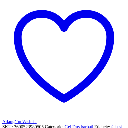
Adaugă în Wishlist
SKU:
3600523980505
Categorie:
Gel Dus barbati
Etichete:
fata si