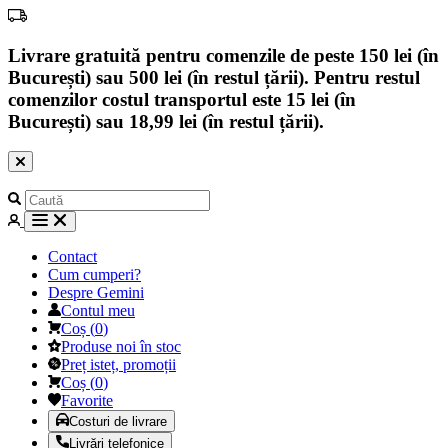
Livrare gratuită pentru comenzile de peste 150 lei (în
București) sau 500 lei (în restul țării). Pentru restul
comenzilor costul transportul este 15 lei (în
București) sau 18,99 lei (în restul țării).
Contact
Cum cumperi?
Despre Gemini
Contul meu
Coș
(
0
)
Produse noi în stoc
Preț isteț, promoții
Coș
(
0
)
Favorite
Costuri de livrare
Livrări telefonice