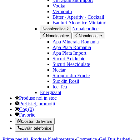
Vin Spumant Import
Vodka
Vermouth
Bitter - Aperitiv - Cocktail
Bauturi Alcoolice Miniaturi
Nonalcoolice
Nonalcoolice
Nonalcoolice
Nonalcoolice
Apa Minerala Romania
Apa Plata Romania
Apa Plata Import
Sucuri Acidulate
Sucuri Neacidulate
Nectar
Siropuri din Fructe
Suc din Rosii
Ice Tea
Energizant
Produse noi în stoc
Preț isteț, promoții
Coș
(
0
)
Favorite
Costuri de livrare
Livrări telefonice
Prima pagină
Produse Nealimentare
Cosmetice
Gel Dus barbati