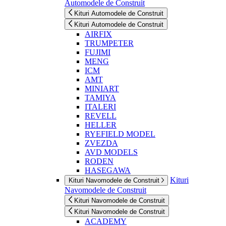
Automodele de Construit
Kituri Automodele de Construit
Kituri Automodele de Construit
AIRFIX
TRUMPETER
FUJIMI
MENG
ICM
AMT
MINIART
TAMIYA
ITALERI
REVELL
HELLER
RYEFIELD MODEL
ZVEZDA
AVD MODELS
RODEN
HASEGAWA
Kituri
Kituri Navomodele de Construit
Navomodele de Construit
Kituri Navomodele de Construit
Kituri Navomodele de Construit
ACADEMY