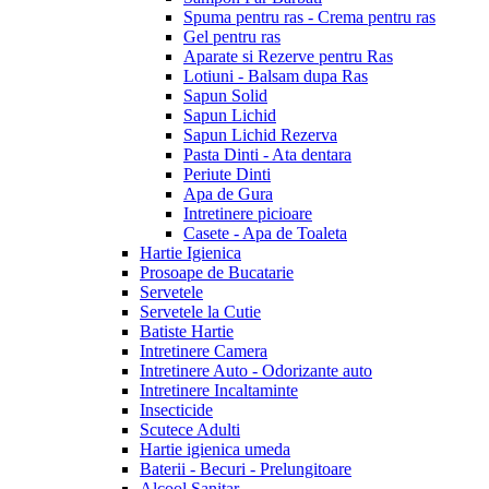
Spuma pentru ras - Crema pentru ras
Gel pentru ras
Aparate si Rezerve pentru Ras
Lotiuni - Balsam dupa Ras
Sapun Solid
Sapun Lichid
Sapun Lichid Rezerva
Pasta Dinti - Ata dentara
Periute Dinti
Apa de Gura
Intretinere picioare
Casete - Apa de Toaleta
Hartie Igienica
Prosoape de Bucatarie
Servetele
Servetele la Cutie
Batiste Hartie
Intretinere Camera
Intretinere Auto - Odorizante auto
Intretinere Incaltaminte
Insecticide
Scutece Adulti
Hartie igienica umeda
Baterii - Becuri - Prelungitoare
Alcool Sanitar