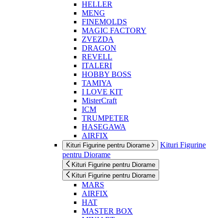
HELLER
MENG
FINEMOLDS
MAGIC FACTORY
ZVEZDA
DRAGON
REVELL
ITALERI
HOBBY BOSS
TAMIYA
I LOVE KIT
MisterCraft
ICM
TRUMPETER
HASEGAWA
AIRFIX
Kituri Figurine
Kituri Figurine pentru Diorame
pentru Diorame
Kituri Figurine pentru Diorame
Kituri Figurine pentru Diorame
MARS
AIRFIX
HAT
MASTER BOX