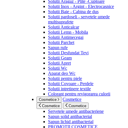
Solutii Aragaz - Plite -Cuptoare
Solutii Inox - Argint - Electrocasnice
Solutii Baie - Cabina de dus
Solutii pardoseli - servetele umede
multisuprafete
Solutii Anticalcar
Solutii Lemn - Mobila
Solutii Antimecegai
Solutii Parchet
Sapun rufe
Solutii Desfundat Tevi
Solutii Geam
Solutii Apret
Solutii Wc
Aparat deo Wc
Solutii pentru piele
Solutii Covoare - Perdele
Solutii intretinere textile
Colorant pentru revigorarea culorii
Cosmetice
Cosmetice
Cosmetice
Cosmetice
Servetele umede antibacteriene
Sapun solid antibacterial
Sapun lichid antibacterial
PROMOTII COSMETICE