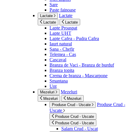
Sare
Paste fainoase
Lactate
Lactate
Lactate
Lactate
Lapte Proaspat
Lapte UHT
Lapte Cafea - Pudra Cafea
Iaurt natural
Sana - Chefir
Telemea - Cas
Cascaval
Branza de Vaci - Branza de burduf
Branza topita
Crema de branza - Mascarpone
Smantana
Unt
Mezeluri
Mezeluri
Mezeluri
Mezeluri
Produse Crud -
Produse Crud - Uscate
Uscate
Produse Crud - Uscate
Produse Crud - Uscate
Salam Crud - Uscat