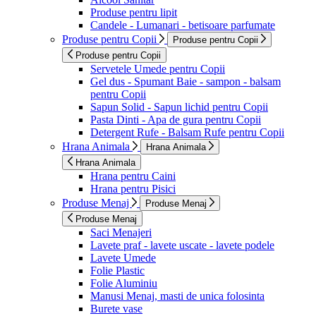
Produse pentru lipit
Candele - Lumanari - betisoare parfumate
Produse pentru Copii
Produse pentru Copii
Produse pentru Copii
Servetele Umede pentru Copii
Gel dus - Spumant Baie - sampon - balsam
pentru Copii
Sapun Solid - Sapun lichid pentru Copii
Pasta Dinti - Apa de gura pentru Copii
Detergent Rufe - Balsam Rufe pentru Copii
Hrana Animala
Hrana Animala
Hrana Animala
Hrana pentru Caini
Hrana pentru Pisici
Produse Menaj
Produse Menaj
Produse Menaj
Saci Menajeri
Lavete praf - lavete uscate - lavete podele
Lavete Umede
Folie Plastic
Folie Aluminiu
Manusi Menaj, masti de unica folosinta
Burete vase