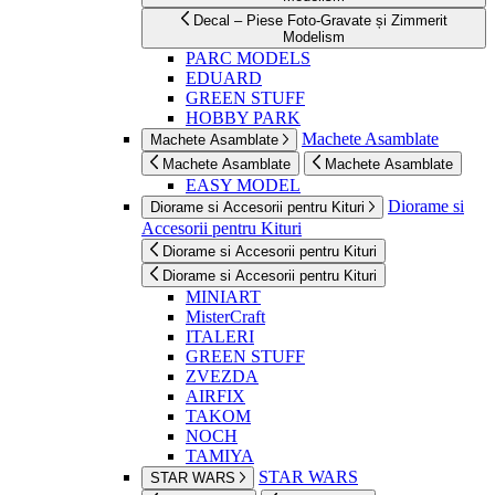
Decal – Piese Foto-Gravate și Zimmerit
Modelism
PARC MODELS
EDUARD
GREEN STUFF
HOBBY PARK
Machete Asamblate
Machete Asamblate
Machete Asamblate
Machete Asamblate
EASY MODEL
Diorame si
Diorame si Accesorii pentru Kituri
Accesorii pentru Kituri
Diorame si Accesorii pentru Kituri
Diorame si Accesorii pentru Kituri
MINIART
MisterCraft
ITALERI
GREEN STUFF
ZVEZDA
AIRFIX
TAKOM
NOCH
TAMIYA
STAR WARS
STAR WARS