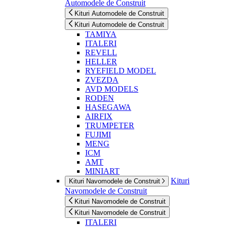
Automodele de Construit
Kituri Automodele de Construit
Kituri Automodele de Construit
TAMIYA
ITALERI
REVELL
HELLER
RYEFIELD MODEL
ZVEZDA
AVD MODELS
RODEN
HASEGAWA
AIRFIX
TRUMPETER
FUJIMI
MENG
ICM
AMT
MINIART
Kituri
Kituri Navomodele de Construit
Navomodele de Construit
Kituri Navomodele de Construit
Kituri Navomodele de Construit
ITALERI