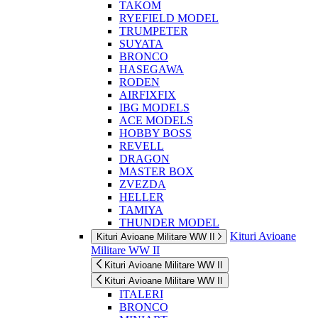
TAKOM
RYEFIELD MODEL
TRUMPETER
SUYATA
BRONCO
HASEGAWA
RODEN
AIRFIXFIX
IBG MODELS
ACE MODELS
HOBBY BOSS
REVELL
DRAGON
MASTER BOX
ZVEZDA
HELLER
TAMIYA
THUNDER MODEL
Kituri Avioane
Kituri Avioane Militare WW II
Militare WW II
Kituri Avioane Militare WW II
Kituri Avioane Militare WW II
ITALERI
BRONCO