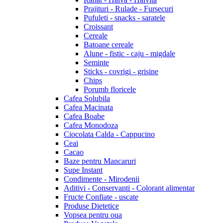
Prajituri - Rulade - Fursecuri
Pufuleti - snacks - saratele
Croissant
Cereale
Batoane cereale
Alune - fistic - caju - migdale
Seminte
Sticks - covrigi - grisine
Chips
Porumb floricele
Cafea Solubila
Cafea Macinata
Cafea Boabe
Cafea Monodoza
Ciocolata Calda - Cappucino
Ceai
Cacao
Baze pentru Mancaruri
Supe Instant
Condimente - Mirodenii
Aditivi - Conservanti - Colorant alimentar
Fructe Confiate - uscate
Produse Dietetice
Vopsea pentru oua