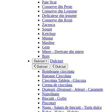
Pate ficat
Conserve din Peste
Conserve din Legume
Delicatese din legume
Conserve din Rosii
Zacusca
Sosuri
Ketchup
Mustar
Masline
Gem
Miere - Derivate din miere
Bors
Dulciuri
Dulciuri
Dulciuri
Dulciuri
Bomboane ciocolata
Batoane Ciocolata
Ciocolata Tableta - Glucoza
Crema de ciocolata
Drajeuri -Dropsuri - Jeleuri - Caramele
Napolitane
Biscuiti - Gofre
Piscoturi
Nuga - Salam de biscuiti - Turta dulce
Rahat - Halva - Halvita