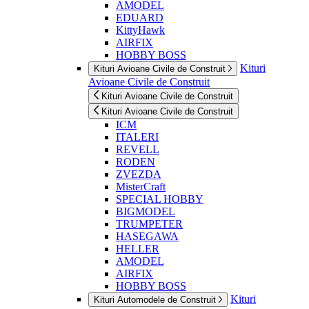
AMODEL
EDUARD
KittyHawk
AIRFIX
HOBBY BOSS
Kituri
Kituri Avioane Civile de Construit
Avioane Civile de Construit
Kituri Avioane Civile de Construit
Kituri Avioane Civile de Construit
ICM
ITALERI
REVELL
RODEN
ZVEZDA
MisterCraft
SPECIAL HOBBY
BIGMODEL
TRUMPETER
HASEGAWA
HELLER
AMODEL
AIRFIX
HOBBY BOSS
Kituri
Kituri Automodele de Construit