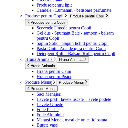
Produse pentru lipit
Candele - Lumanari - betisoare parfumate
Produse pentru Copii
Produse pentru Copii
Produse pentru Copii
Servetele Umede pentru Copii
Gel dus - Spumant Baie - sampon - balsam
pentru Copii
Sapun Solid - Sapun lichid pentru Copii
Pasta Dinti - Apa de gura pentru Copii
Detergent Rufe - Balsam Rufe pentru Copii
Hrana Animala
Hrana Animala
Hrana Animala
Hrana pentru Caini
Hrana pentru Pisici
Produse Menaj
Produse Menaj
Produse Menaj
Saci Menajeri
Lavete praf - lavete uscate - lavete podele
Lavete Umede
Folie Plastic
Folie Aluminiu
Manusi Menaj, masti de unica folosinta
Burete vase