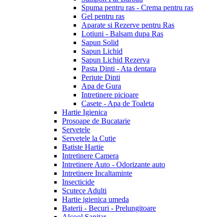
Spuma pentru ras - Crema pentru ras
Gel pentru ras
Aparate si Rezerve pentru Ras
Lotiuni - Balsam dupa Ras
Sapun Solid
Sapun Lichid
Sapun Lichid Rezerva
Pasta Dinti - Ata dentara
Periute Dinti
Apa de Gura
Intretinere picioare
Casete - Apa de Toaleta
Hartie Igienica
Prosoape de Bucatarie
Servetele
Servetele la Cutie
Batiste Hartie
Intretinere Camera
Intretinere Auto - Odorizante auto
Intretinere Incaltaminte
Insecticide
Scutece Adulti
Hartie igienica umeda
Baterii - Becuri - Prelungitoare
Alcool Sanitar