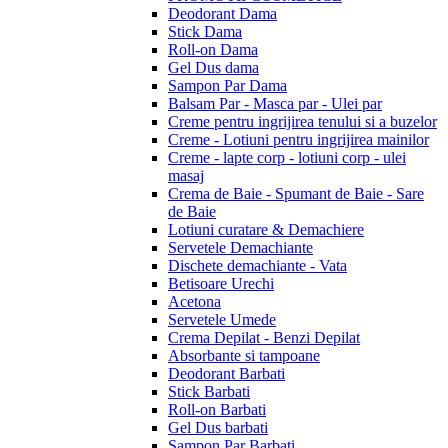
Deodorant Dama
Stick Dama
Roll-on Dama
Gel Dus dama
Sampon Par Dama
Balsam Par - Masca par - Ulei par
Creme pentru ingrijirea tenului si a buzelor
Creme - Lotiuni pentru ingrijirea mainilor
Creme - lapte corp - lotiuni corp - ulei
masaj
Crema de Baie - Spumant de Baie - Sare
de Baie
Lotiuni curatare & Demachiere
Servetele Demachiante
Dischete demachiante - Vata
Betisoare Urechi
Acetona
Servetele Umede
Crema Depilat - Benzi Depilat
Absorbante si tampoane
Deodorant Barbati
Stick Barbati
Roll-on Barbati
Gel Dus barbati
Sampon Par Barbati