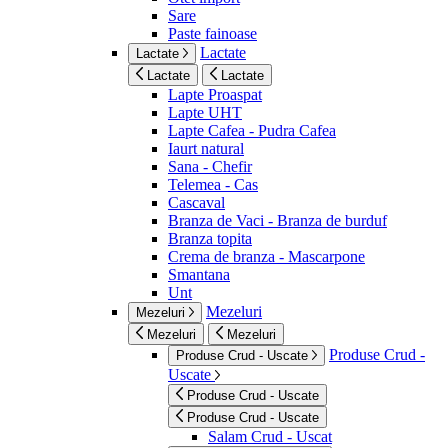
Sare
Paste fainoase
Lactate
Lactate
Lactate
Lactate
Lapte Proaspat
Lapte UHT
Lapte Cafea - Pudra Cafea
Iaurt natural
Sana - Chefir
Telemea - Cas
Cascaval
Branza de Vaci - Branza de burduf
Branza topita
Crema de branza - Mascarpone
Smantana
Unt
Mezeluri
Mezeluri
Mezeluri
Mezeluri
Produse Crud -
Produse Crud - Uscate
Uscate
Produse Crud - Uscate
Produse Crud - Uscate
Salam Crud - Uscat