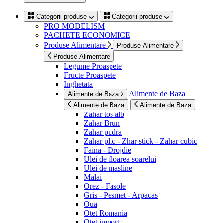
Categorii produse
Categorii produse
PRO MODELISM
PACHETE ECONOMICE
Produse Alimentare
Produse Alimentare
Produse Alimentare
Legume Proaspete
Fructe Proaspete
Inghetata
Alimente de Baza
Alimente de Baza
Alimente de Baza
Alimente de Baza
Zahar tos alb
Zahar Brun
Zahar pudra
Zahar plic - Zhar stick - Zahar cubic
Faina - Drojdie
Ulei de floarea soarelui
Ulei de masline
Malai
Orez - Fasole
Gris - Pesmet - Arpacas
Oua
Otet Romania
Otet import