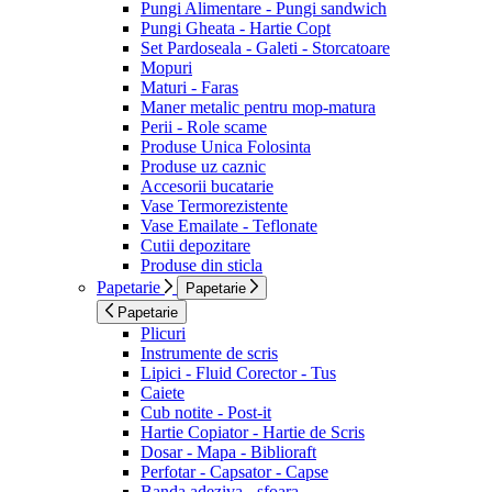
Pungi Alimentare - Pungi sandwich
Pungi Gheata - Hartie Copt
Set Pardoseala - Galeti - Storcatoare
Mopuri
Maturi - Faras
Maner metalic pentru mop-matura
Perii - Role scame
Produse Unica Folosinta
Produse uz caznic
Accesorii bucatarie
Vase Termorezistente
Vase Emailate - Teflonate
Cutii depozitare
Produse din sticla
Papetarie
Papetarie
Papetarie
Plicuri
Instrumente de scris
Lipici - Fluid Corector - Tus
Caiete
Cub notite - Post-it
Hartie Copiator - Hartie de Scris
Dosar - Mapa - Biblioraft
Perfotar - Capsator - Capse
Banda adeziva - sfoara