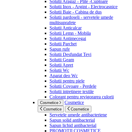
Solutii Aragaz - Plite -Cuptoare
Solutii Inox - Argint - Electrocasnice
Solutii Baie - Cabina de dus
Solutii pardoseli - servetele umede
multisuprafete
Solutii Anticalcar
Solutii Lemn - Mobila
Solutii Antimecegai
Solutii Parchet
Sapun rufe
Solutii Desfundat Tevi
Solutii Geam
Solutii Apret
Solutii Wc
Aparat deo Wc
Solutii pentru piele
Solutii Covoare - Perdele
Solutii intretinere textile
Colorant pentru revigorarea culorii
Cosmetice
Cosmetice
Cosmetice
Cosmetice
Servetele umede antibacteriene
Sapun solid antibacterial
Sapun lichid antibacterial
PROMOTII COSMETICE