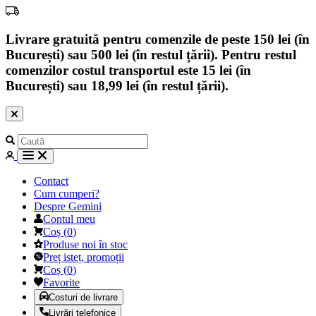
Livrare gratuită pentru comenzile de peste 150 lei (în
București) sau 500 lei (în restul țării). Pentru restul
comenzilor costul transportul este 15 lei (în
București) sau 18,99 lei (în restul țării).
Contact
Cum cumperi?
Despre Gemini
Contul meu
Coș
(
0
)
Produse noi în stoc
Preț isteț, promoții
Coș
(
0
)
Favorite
Costuri de livrare
Livrări telefonice