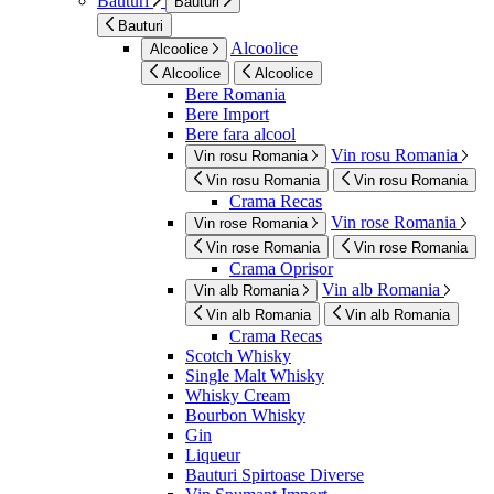
Bauturi
Bauturi
Bauturi
Alcoolice
Alcoolice
Alcoolice
Alcoolice
Bere Romania
Bere Import
Bere fara alcool
Vin rosu Romania
Vin rosu Romania
Vin rosu Romania
Vin rosu Romania
Crama Recas
Vin rose Romania
Vin rose Romania
Vin rose Romania
Vin rose Romania
Crama Oprisor
Vin alb Romania
Vin alb Romania
Vin alb Romania
Vin alb Romania
Crama Recas
Scotch Whisky
Single Malt Whisky
Whisky Cream
Bourbon Whisky
Gin
Liqueur
Bauturi Spirtoase Diverse