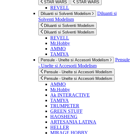
STAR WARS
STAR WARS
REVELL
Diluanti si
Diluanti si Solventi Modelism
Solventi Modelism
Diluanti si Solventi Modelism
Diluanti si Solventi Modelism
REVELL
Mr.Hobby
AMMO
TAMIYA
Pensule
Pensule - Unelte si Accesorii Modelism
- Unelte si Accesorii Modelism
Pensule - Unelte si Accesorii Modelism
Pensule - Unelte si Accesorii Modelism
AMMO
Mr.Hobby
Ak INTERACTIVE
TAMIYA
TRUMPETER
GREEN STUFF
HAOSHENG
ARTESANIA LATINA
HELLER
MIRAGE HOBBY