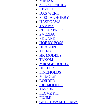
MINIART
ZOUKEI MURA
REVELL
DAS WERK
SPECIAL HOBBY
HASEGAWA
TAMIYA
CLEAR PROP
ZVEZDA
EDUARD
HOBBY BOSS
DRAGON
AIRFIX
HK MODELS
TAKOM
MIRAGE HOBBY
HELLER
FINEMOLDS
MisterCraft
BORDER
IBG MODELS
AMODEL
I LOVE KIT
FUJIMI
GREAT WALL HOBBY