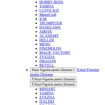
HOBBY BOSS
TAMIYA
I LOVE KIT
MisterCraft
ICM
TRUMPETER
HASEGAWA
AIRFIX
ACADEMY
HELLER
MENG
FINEMOLDS
MAGIC FACTORY
ZVEZDA
DRAGON
REVELL
Kituri Figurine
Kituri Figurine pentru Diorame
pentru Diorame
Kituri Figurine pentru Diorame
Kituri Figurine pentru Diorame
MINIART
TAMIYA
ZVEZDA
ITALERI