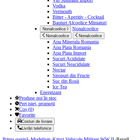
Vin Spumant Import
Vodka
Vermouth
Bitter - Aperitiv - Cocktail
Bauturi Alcoolice Miniaturi
Nonalcoolice
Nonalcoolice
Nonalcoolice
Nonalcoolice
Apa Minerala Romania
Apa Plata Romania
Apa Plata Import
Sucuri Acidulate
Sucuri Neacidulate
Nectar
Siropuri din Fructe
Suc din Rosii
Ice Tea
Energizant
Produse noi în stoc
Preț isteț, promoții
Coș
(
0
)
Favorite
Costuri de livrare
Livrări telefonice
Prima pagină
Modelism
Kituri Vehicule Militare WW II
Revell