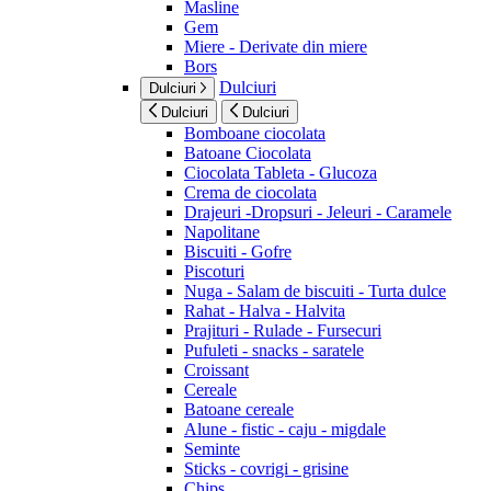
Masline
Gem
Miere - Derivate din miere
Bors
Dulciuri
Dulciuri
Dulciuri
Dulciuri
Bomboane ciocolata
Batoane Ciocolata
Ciocolata Tableta - Glucoza
Crema de ciocolata
Drajeuri -Dropsuri - Jeleuri - Caramele
Napolitane
Biscuiti - Gofre
Piscoturi
Nuga - Salam de biscuiti - Turta dulce
Rahat - Halva - Halvita
Prajituri - Rulade - Fursecuri
Pufuleti - snacks - saratele
Croissant
Cereale
Batoane cereale
Alune - fistic - caju - migdale
Seminte
Sticks - covrigi - grisine
Chips