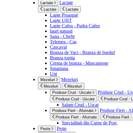
Lactate
Lactate
Lactate
Lactate
Lapte Proaspat
Lapte UHT
Lapte Cafea - Pudra Cafea
Iaurt natural
Sana - Chefir
Telemea - Cas
Cascaval
Branza de Vaci - Branza de burduf
Branza topita
Crema de branza - Mascarpone
Smantana
Unt
Mezeluri
Mezeluri
Mezeluri
Mezeluri
Produse Crud - Us
Produse Crud - Uscate
Produse Crud - Uscate
Produse Crud - 
Salam Crud - Uscat
Produse Fiert - 
Produse Fiert - Afumate
Produse Fiert - Afumate
Produse Fiert -
Specialitati din Carne de Porc
Peste
Peste