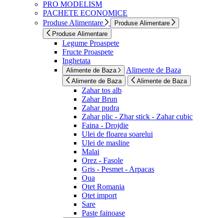
PRO MODELISM
PACHETE ECONOMICE
Produse Alimentare
Produse Alimentare
Produse Alimentare
Legume Proaspete
Fructe Proaspete
Inghetata
Alimente de Baza
Alimente de Baza
Alimente de Baza
Alimente de Baza
Zahar tos alb
Zahar Brun
Zahar pudra
Zahar plic - Zhar stick - Zahar cubic
Faina - Drojdie
Ulei de floarea soarelui
Ulei de masline
Malai
Orez - Fasole
Gris - Pesmet - Arpacas
Oua
Otet Romania
Otet import
Sare
Paste fainoase