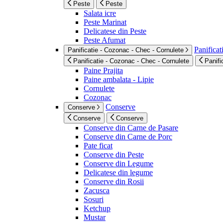
Peste
Peste
Salata icre
Peste Marinat
Delicatese din Peste
Peste Afumat
Panificat
Panificatie - Cozonac - Chec - Cornulete
Panificatie - Cozonac - Chec - Cornulete
Panifi
Paine Prajita
Paine ambalata - Lipie
Cornulete
Cozonac
Conserve
Conserve
Conserve
Conserve
Conserve din Carne de Pasare
Conserve din Carne de Porc
Pate ficat
Conserve din Peste
Conserve din Legume
Delicatese din legume
Conserve din Rosii
Zacusca
Sosuri
Ketchup
Mustar