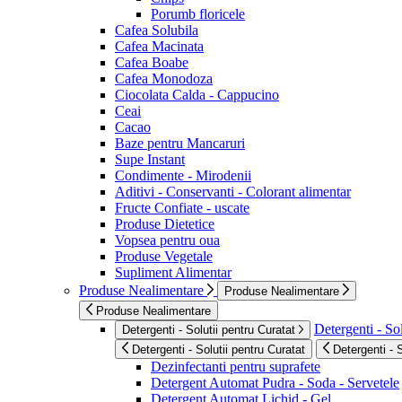
Porumb floricele
Cafea Solubila
Cafea Macinata
Cafea Boabe
Cafea Monodoza
Ciocolata Calda - Cappucino
Ceai
Cacao
Baze pentru Mancaruri
Supe Instant
Condimente - Mirodenii
Aditivi - Conservanti - Colorant alimentar
Fructe Confiate - uscate
Produse Dietetice
Vopsea pentru oua
Produse Vegetale
Supliment Alimentar
Produse Nealimentare
Produse Nealimentare
Produse Nealimentare
Detergenti - Sol
Detergenti - Solutii pentru Curatat
Detergenti - Solutii pentru Curatat
Detergenti - 
Dezinfectanti pentru suprafete
Detergent Automat Pudra - Soda - Servetele
Detergent Automat Lichid - Gel