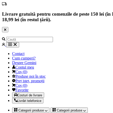
Livrare gratuită pentru comenzile de peste 150 lei (în B
18,99 lei (în restul țării).
Contact
Cum cumperi?
Despre Gemini
Contul meu
Coș
(
0
)
Produse noi în stoc
Preț isteț, promoții
Coș
(
0
)
Favorite
Costuri de livrare
Livrări telefonice
Categorii produse
Categorii produse