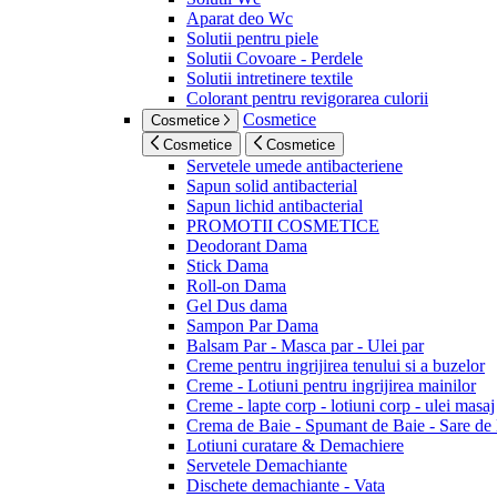
Aparat deo Wc
Solutii pentru piele
Solutii Covoare - Perdele
Solutii intretinere textile
Colorant pentru revigorarea culorii
Cosmetice
Cosmetice
Cosmetice
Cosmetice
Servetele umede antibacteriene
Sapun solid antibacterial
Sapun lichid antibacterial
PROMOTII COSMETICE
Deodorant Dama
Stick Dama
Roll-on Dama
Gel Dus dama
Sampon Par Dama
Balsam Par - Masca par - Ulei par
Creme pentru ingrijirea tenului si a buzelor
Creme - Lotiuni pentru ingrijirea mainilor
Creme - lapte corp - lotiuni corp - ulei masaj
Crema de Baie - Spumant de Baie - Sare de
Lotiuni curatare & Demachiere
Servetele Demachiante
Dischete demachiante - Vata