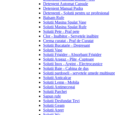
Detergent Automat Capsule
Detergent Manual Pudra
Detergenti - Solutii pentru uz profesional
Balsam Rufe
Solutii Masina Spalat Vase
Solutii Masina Spalat Rufe
Solutii Pete - Praf pete
Clor - Inalbitor - Servetele inalbire
Crema curatat - Praf de Curatat
Solutii Bucatarie - Degresant
Solutii Vase
Solutii Frigider - Absorbant Frigider
Solutii Aragaz - Plite -Cuptoare
Solutii Inox - Argint - Electrocasnice
Solutii Baie - Cabina de dus
Solutii pardoseli - servetele umede multisupr
Solutii Anticalcar
Solutii Lemn - Mobila
Solutii Antimecegai
Solutii Parchet
Sapun rufe
Solutii Desfundat Tevi
Solutii Geam
Solutii Apret
Solutii Wc