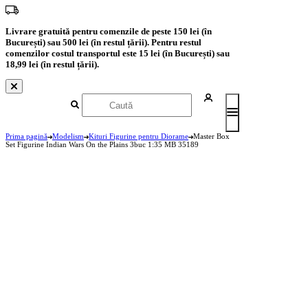
Livrare gratuită pentru comenzile de peste 150 lei (în
București) sau 500 lei (în restul țării). Pentru restul
comenzilor costul transportul este 15 lei (în București) sau
18,99 lei (în restul țării).
Prima pagină
Modelism
Kituri Figurine pentru Diorame
Master Box
Set Figurine Indian Wars On the Plains 3buc 1:35 MB 35189