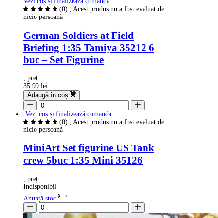
Vezi coș și finalizează comanda
(0)
, Acest produs nu a fost evaluat de
nicio persoană
German Soldiers at Field
Briefing 1:35 Tamiya 35212 6
buc – Set Figurine
, preț
35.99 lei
Adaugă în coș
Vezi coș și finalizează comanda
(0)
, Acest produs nu a fost evaluat de
nicio persoană
MiniArt Set figurine US Tank
crew 5buc 1:35 Mini 35126
, preț
Indisponibil
Anunță stoc