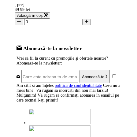
, preț
49.99 lei
Adaugă în coș
Abonează-te la newsletter
Vrei să fii la curent cu promoțiile și ofertele noastre?
Abonează-te la newsletter:
Abonează-te
Am citit și am înțeles
politica de confidențialitate
Ceva nu a
mers bine! Vă rugăm să încercați din nou mai târziu!
Mulțumim! Vă rugăm să confirmați abonarea în emailul pe
care tocmai l-ați primit!