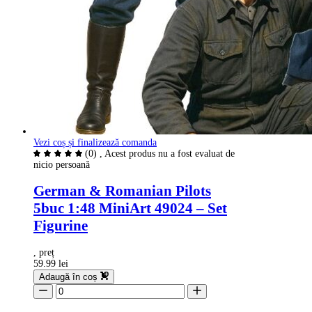
Vezi coș și finalizează comanda
(0)
, Acest produs nu a fost evaluat de
nicio persoană
German & Romanian Pilots
5buc 1:48 MiniArt 49024 – Set
Figurine
, preț
59.99 lei
Adaugă în coș