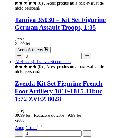
(0)
, Acest produs nu a fost evaluat de
nicio persoană
Tamiya 35030 – Kit Set Figurine
German Assault Troops, 1:35
, preț
21.99 lei
Adaugă în coș
Vezi coș și finalizează comanda
(0)
, Acest produs nu a fost evaluat de
nicio persoană
Zvezda Kit Set Figurine French
Foot Artillery 1810-1815 31buc
1:72 ZVEZ 8028
, preț
39.99 lei
, Reducere de 20%
49.99 lei
-20%
Anunță stoc