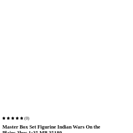
(0)
Master Box Set Figurine Indian Wars On the
Plains 3buc 1:35 MB 35189