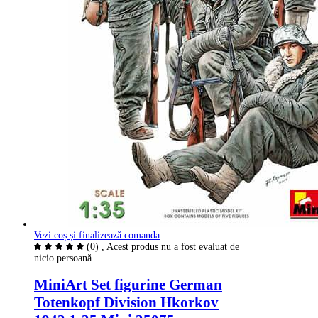
Vezi coș și finalizează comanda
(0)
, Acest produs nu a fost evaluat de
nicio persoană
MiniArt Set figurine German
Totenkopf Division Hkorkov