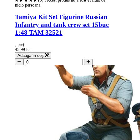
(0)
, Acest produs nu a fost evaluat de
nicio persoană
Tamiya Kit Set Figurine Russian
Infantry and tank crew set 15buc
1:48 TAM 32521
, preț
45.99 lei
Adaugă în coș