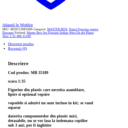
Adaugă în Wishlist
SKU:
4820113081606
Categorii:
MASTER BOX
,
Kituri Figurine pentru
Diorame
Etichetă:
Master Box Set Figurine Indian Wars On the Plains
3buc 1:35 MB 35189
Descriere produs
Recenzii (0)
Descriere
Cod produs: MB 35189
scara 1:35
Figurine din plastic care necesita asamblare,
lipire si optional vopsire
vopselele si adezivi nu sunt incluse in kit; se vand
separat
datorita componentelor din plastic mici,
detasabile, nu se vor lasa la indemana copiilor
sub 3 ani; pot fi inghitite