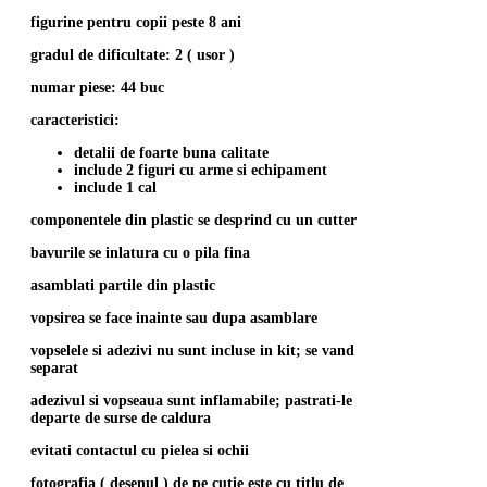
figurine pentru copii peste 8 ani
gradul de dificultate: 2 ( usor )
numar piese: 44 buc
caracteristici:
detalii de foarte buna calitate
include 2 figuri cu arme si echipament
include 1 cal
componentele din plastic se desprind cu un cutter
bavurile se inlatura cu o pila fina
asamblati partile din plastic
vopsirea se face inainte sau dupa asamblare
vopselele si adezivi nu sunt incluse in kit; se vand
separat
adezivul si vopseaua sunt inflamabile; pastrati-le
departe de surse de caldura
evitati contactul cu pielea si ochii
fotografia ( desenul ) de pe cutie este cu titlu de