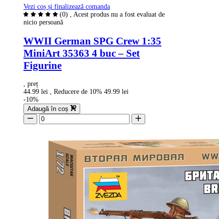
Vezi coș și finalizează comanda
(0)
, Acest produs nu a fost evaluat de
nicio persoană
WWII German SPG Crew 1:35
MiniArt 35363 4 buc – Set
Figurine
, preț
44.99 lei
, Reducere de 10%
49.99 lei
-10%
Adaugă în coș