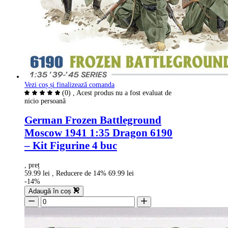
Vezi coș și finalizează comanda
(0)
, Acest produs nu a fost evaluat de
nicio persoană
German Frozen Battleground
Moscow 1941 1:35 Dragon 6190
– Kit Figurine 4 buc
, preț
59.99 lei
, Reducere de 14%
69.99 lei
-14%
Adaugă în coș