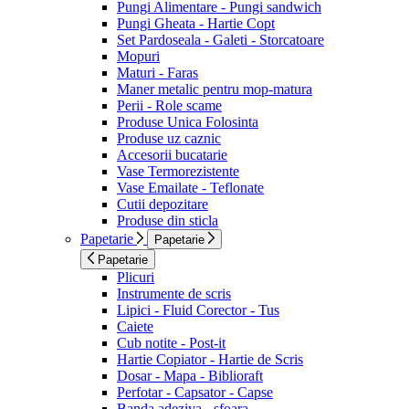
Pungi Alimentare - Pungi sandwich
Pungi Gheata - Hartie Copt
Set Pardoseala - Galeti - Storcatoare
Mopuri
Maturi - Faras
Maner metalic pentru mop-matura
Perii - Role scame
Produse Unica Folosinta
Produse uz caznic
Accesorii bucatarie
Vase Termorezistente
Vase Emailate - Teflonate
Cutii depozitare
Produse din sticla
Papetarie
Papetarie
Papetarie
Plicuri
Instrumente de scris
Lipici - Fluid Corector - Tus
Caiete
Cub notite - Post-it
Hartie Copiator - Hartie de Scris
Dosar - Mapa - Biblioraft
Perfotar - Capsator - Capse
Banda adeziva - sfoara