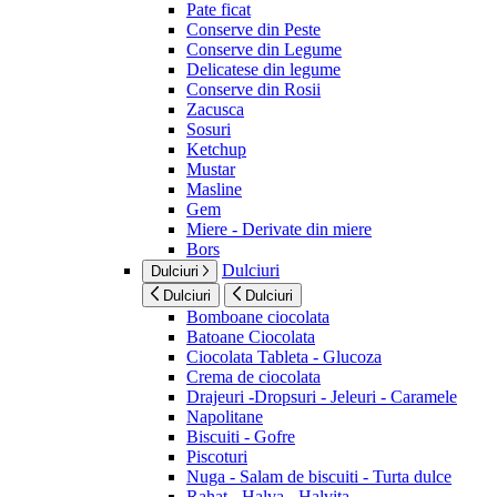
Pate ficat
Conserve din Peste
Conserve din Legume
Delicatese din legume
Conserve din Rosii
Zacusca
Sosuri
Ketchup
Mustar
Masline
Gem
Miere - Derivate din miere
Bors
Dulciuri
Dulciuri
Dulciuri
Dulciuri
Bomboane ciocolata
Batoane Ciocolata
Ciocolata Tableta - Glucoza
Crema de ciocolata
Drajeuri -Dropsuri - Jeleuri - Caramele
Napolitane
Biscuiti - Gofre
Piscoturi
Nuga - Salam de biscuiti - Turta dulce
Rahat - Halva - Halvita