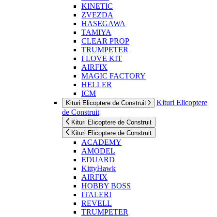
KINETIC
ZVEZDA
HASEGAWA
TAMIYA
CLEAR PROP
TRUMPETER
I LOVE KIT
AIRFIX
MAGIC FACTORY
HELLER
ICM
Kituri Elicoptere
Kituri Elicoptere de Construit
de Construit
Kituri Elicoptere de Construit
Kituri Elicoptere de Construit
ACADEMY
AMODEL
EDUARD
KittyHawk
AIRFIX
HOBBY BOSS
ITALERI
REVELL
TRUMPETER