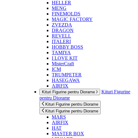
HELLER
MENG
FINEMOLDS
MAGIC FACTORY
ZVEZDA
DRAGON
REVELL
ITALERI
HOBBY BOSS
TAMIYA
I LOVE KIT
MisterCraft
ICM
TRUMPETER
HASEGAWA
AIRFIX
Kituri Figurine
Kituri Figurine pentru Diorame
pentru Diorame
Kituri Figurine pentru Diorame
Kituri Figurine pentru Diorame
MARS
AIRFIX
HAT
MASTER BOX