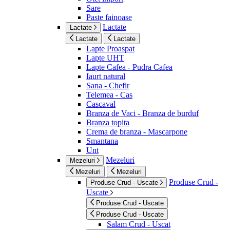
Sare
Paste fainoase
Lactate
Lactate
Lactate
Lactate
Lapte Proaspat
Lapte UHT
Lapte Cafea - Pudra Cafea
Iaurt natural
Sana - Chefir
Telemea - Cas
Cascaval
Branza de Vaci - Branza de burduf
Branza topita
Crema de branza - Mascarpone
Smantana
Unt
Mezeluri
Mezeluri
Mezeluri
Mezeluri
Produse Crud -
Produse Crud - Uscate
Uscate
Produse Crud - Uscate
Produse Crud - Uscate
Salam Crud - Uscat