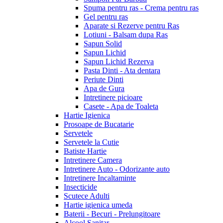
Spuma pentru ras - Crema pentru ras
Gel pentru ras
Aparate si Rezerve pentru Ras
Lotiuni - Balsam dupa Ras
Sapun Solid
Sapun Lichid
Sapun Lichid Rezerva
Pasta Dinti - Ata dentara
Periute Dinti
Apa de Gura
Intretinere picioare
Casete - Apa de Toaleta
Hartie Igienica
Prosoape de Bucatarie
Servetele
Servetele la Cutie
Batiste Hartie
Intretinere Camera
Intretinere Auto - Odorizante auto
Intretinere Incaltaminte
Insecticide
Scutece Adulti
Hartie igienica umeda
Baterii - Becuri - Prelungitoare
Alcool Sanitar