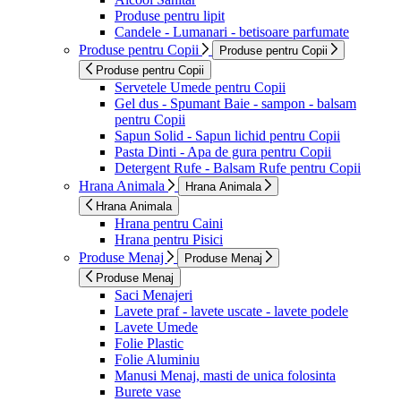
Produse pentru lipit
Candele - Lumanari - betisoare parfumate
Produse pentru Copii
Produse pentru Copii
Produse pentru Copii
Servetele Umede pentru Copii
Gel dus - Spumant Baie - sampon - balsam
pentru Copii
Sapun Solid - Sapun lichid pentru Copii
Pasta Dinti - Apa de gura pentru Copii
Detergent Rufe - Balsam Rufe pentru Copii
Hrana Animala
Hrana Animala
Hrana Animala
Hrana pentru Caini
Hrana pentru Pisici
Produse Menaj
Produse Menaj
Produse Menaj
Saci Menajeri
Lavete praf - lavete uscate - lavete podele
Lavete Umede
Folie Plastic
Folie Aluminiu
Manusi Menaj, masti de unica folosinta
Burete vase