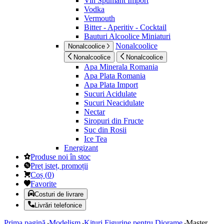
Vin Spumant Import
Vodka
Vermouth
Bitter - Aperitiv - Cocktail
Bauturi Alcoolice Miniaturi
Nonalcoolice
Nonalcoolice
Nonalcoolice
Nonalcoolice
Apa Minerala Romania
Apa Plata Romania
Apa Plata Import
Sucuri Acidulate
Sucuri Neacidulate
Nectar
Siropuri din Fructe
Suc din Rosii
Ice Tea
Energizant
Produse noi în stoc
Preț isteț, promoții
Coș
(
0
)
Favorite
Costuri de livrare
Livrări telefonice
Prima pagină
Modelism
Kituri Figurine pentru Diorame
Master