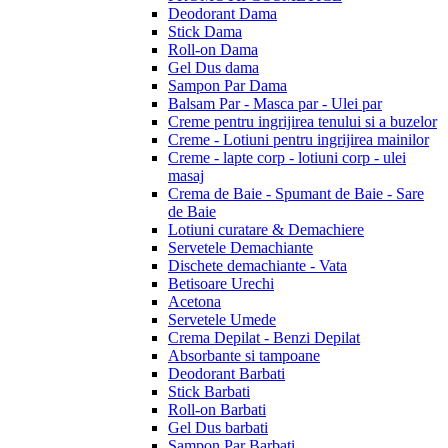
Deodorant Dama
Stick Dama
Roll-on Dama
Gel Dus dama
Sampon Par Dama
Balsam Par - Masca par - Ulei par
Creme pentru ingrijirea tenului si a buzelor
Creme - Lotiuni pentru ingrijirea mainilor
Creme - lapte corp - lotiuni corp - ulei
masaj
Crema de Baie - Spumant de Baie - Sare
de Baie
Lotiuni curatare & Demachiere
Servetele Demachiante
Dischete demachiante - Vata
Betisoare Urechi
Acetona
Servetele Umede
Crema Depilat - Benzi Depilat
Absorbante si tampoane
Deodorant Barbati
Stick Barbati
Roll-on Barbati
Gel Dus barbati
Sampon Par Barbati