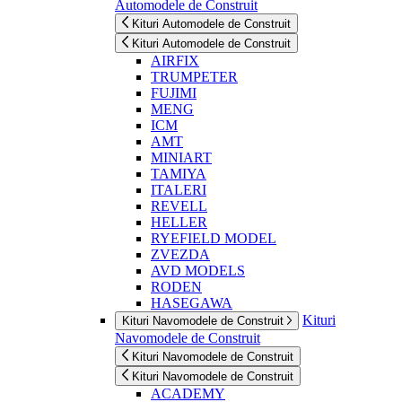
Automodele de Construit
Kituri Automodele de Construit
Kituri Automodele de Construit
AIRFIX
TRUMPETER
FUJIMI
MENG
ICM
AMT
MINIART
TAMIYA
ITALERI
REVELL
HELLER
RYEFIELD MODEL
ZVEZDA
AVD MODELS
RODEN
HASEGAWA
Kituri
Kituri Navomodele de Construit
Navomodele de Construit
Kituri Navomodele de Construit
Kituri Navomodele de Construit
ACADEMY