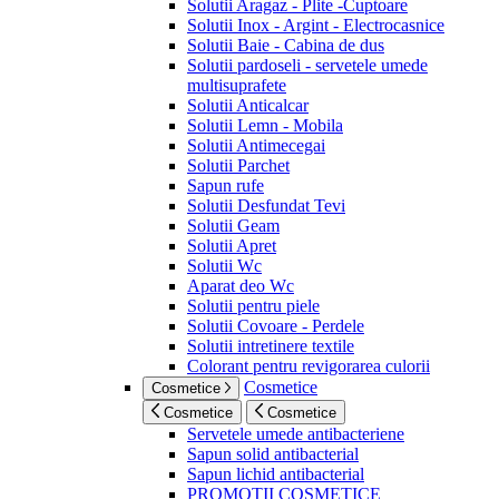
Solutii Aragaz - Plite -Cuptoare
Solutii Inox - Argint - Electrocasnice
Solutii Baie - Cabina de dus
Solutii pardoseli - servetele umede
multisuprafete
Solutii Anticalcar
Solutii Lemn - Mobila
Solutii Antimecegai
Solutii Parchet
Sapun rufe
Solutii Desfundat Tevi
Solutii Geam
Solutii Apret
Solutii Wc
Aparat deo Wc
Solutii pentru piele
Solutii Covoare - Perdele
Solutii intretinere textile
Colorant pentru revigorarea culorii
Cosmetice
Cosmetice
Cosmetice
Cosmetice
Servetele umede antibacteriene
Sapun solid antibacterial
Sapun lichid antibacterial
PROMOTII COSMETICE