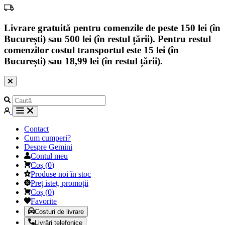
Livrare gratuită pentru comenzile de peste 150 lei (în
București) sau 500 lei (în restul țării). Pentru restul
comenzilor costul transportul este 15 lei (în
București) sau 18,99 lei (în restul țării).
Contact
Cum cumperi?
Despre Gemini
Contul meu
Coș
(
0
)
Produse noi în stoc
Preț isteț, promoții
Coș
(
0
)
Favorite
Costuri de livrare
Livrări telefonice