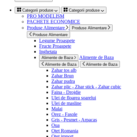
Categorii produse
Categorii produse
PRO MODELISM
PACHETE ECONOMICE
Produse Alimentare
Produse Alimentare
Produse Alimentare
Legume Proaspete
Fructe Proaspete
Inghetata
Alimente de Baza
Alimente de Baza
Alimente de Baza
Alimente de Baza
Zahar tos alb
Zahar Brun
Zahar pudra
Zahar plic - Zhar stick - Zahar cubic
Faina - Drojdie
Ulei de floarea soarelui
Ulei de masline
Malai
Orez - Fasole
Gris - Pesmet - Arpacas
Oua
Otet Romania
Otet import