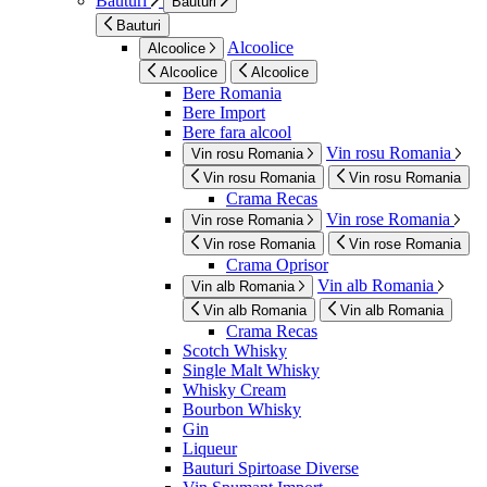
Bauturi
Bauturi
Bauturi
Alcoolice
Alcoolice
Alcoolice
Alcoolice
Bere Romania
Bere Import
Bere fara alcool
Vin rosu Romania
Vin rosu Romania
Vin rosu Romania
Vin rosu Romania
Crama Recas
Vin rose Romania
Vin rose Romania
Vin rose Romania
Vin rose Romania
Crama Oprisor
Vin alb Romania
Vin alb Romania
Vin alb Romania
Vin alb Romania
Crama Recas
Scotch Whisky
Single Malt Whisky
Whisky Cream
Bourbon Whisky
Gin
Liqueur
Bauturi Spirtoase Diverse