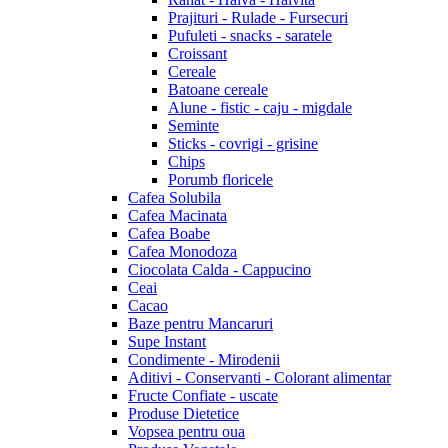
Prajituri - Rulade - Fursecuri
Pufuleti - snacks - saratele
Croissant
Cereale
Batoane cereale
Alune - fistic - caju - migdale
Seminte
Sticks - covrigi - grisine
Chips
Porumb floricele
Cafea Solubila
Cafea Macinata
Cafea Boabe
Cafea Monodoza
Ciocolata Calda - Cappucino
Ceai
Cacao
Baze pentru Mancaruri
Supe Instant
Condimente - Mirodenii
Aditivi - Conservanti - Colorant alimentar
Fructe Confiate - uscate
Produse Dietetice
Vopsea pentru oua