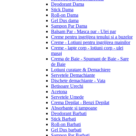
Deodorant Dama
Stick Dama
Roll-on Dama
Gel Dus dama
Sampon Par Dama
Balsam Par - Masca par - Ulei par
Creme pentru ingrijirea tenului si a buzelor
Creme - Lotiuni pentru ingrijirea mainilor
Creme - lapte corp - lotiuni corp - ulei
masaj
Crema de Baie - Spumant de Baie - Sare
de Baie
Lotiuni curatare & Demachiere
Servetele Demachiante
Dischete demachiante - Vata
Betisoare Urechi
Acetona
Servetele Umede
Crema Depilat - Benzi Depilat
Absorbante si tampoane
Deodorant Barbati
Stick Barbati
Roll-on Barbati
Gel Dus barbati
Sampon Par Barbati