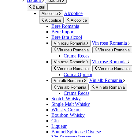
Bauturi
Bauturi
Bauturi
Alcoolice
Alcoolice
Alcoolice
Alcoolice
Bere Romania
Bere Import
Bere fara alcool
Vin rosu Romania
Vin rosu Romania
Vin rosu Romania
Vin rosu Romania
Crama Recas
Vin rose Romania
Vin rose Romania
Vin rose Romania
Vin rose Romania
Crama Oprisor
Vin alb Romania
Vin alb Romania
Vin alb Romania
Vin alb Romania
Crama Recas
Scotch Whisky
Single Malt Whisky
Whisky Cream
Bourbon Whisky
Gin
Liqueur
Bauturi Spirtoase Diverse