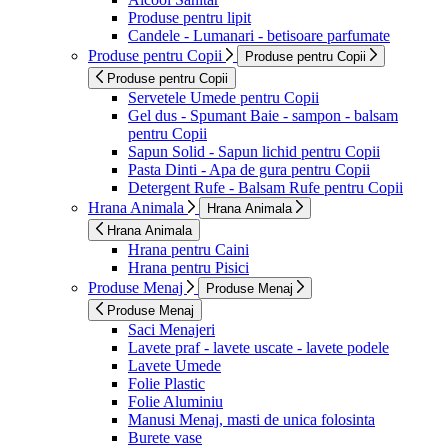
Produse pentru lipit
Candele - Lumanari - betisoare parfumate
Produse pentru Copii
Produse pentru Copii
Produse pentru Copii
Servetele Umede pentru Copii
Gel dus - Spumant Baie - sampon - balsam
pentru Copii
Sapun Solid - Sapun lichid pentru Copii
Pasta Dinti - Apa de gura pentru Copii
Detergent Rufe - Balsam Rufe pentru Copii
Hrana Animala
Hrana Animala
Hrana Animala
Hrana pentru Caini
Hrana pentru Pisici
Produse Menaj
Produse Menaj
Produse Menaj
Saci Menajeri
Lavete praf - lavete uscate - lavete podele
Lavete Umede
Folie Plastic
Folie Aluminiu
Manusi Menaj, masti de unica folosinta
Burete vase