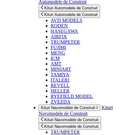
Automodele de Construit
Kituri Automodele de Construit
Kituri Automodele de Construit
AVD MODELS
RODEN
HASEGAWA
AIRFIX
TRUMPETER
FUJIMI
MENG
ICM
AMT
MINIART
TAMIYA
ITALERI
REVELL
HELLER
RYEFIELD MODEL
ZVEZDA
Kituri
Kituri Navomodele de Construit
Navomodele de Construit
Kituri Navomodele de Construit
Kituri Navomodele de Construit
TRUMPETER