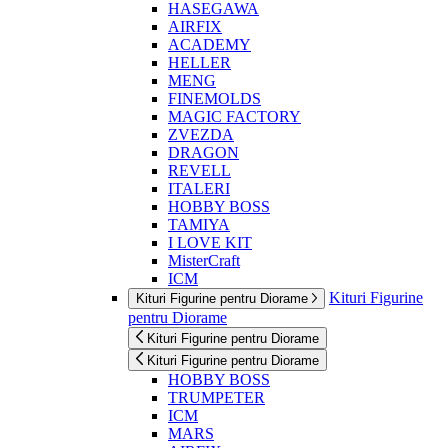
HASEGAWA
AIRFIX
ACADEMY
HELLER
MENG
FINEMOLDS
MAGIC FACTORY
ZVEZDA
DRAGON
REVELL
ITALERI
HOBBY BOSS
TAMIYA
I LOVE KIT
MisterCraft
ICM
Kituri Figurine
Kituri Figurine pentru Diorame
pentru Diorame
Kituri Figurine pentru Diorame
Kituri Figurine pentru Diorame
HOBBY BOSS
TRUMPETER
ICM
MARS