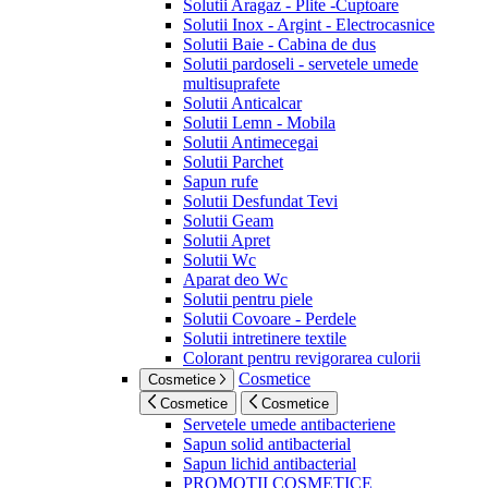
Solutii Aragaz - Plite -Cuptoare
Solutii Inox - Argint - Electrocasnice
Solutii Baie - Cabina de dus
Solutii pardoseli - servetele umede
multisuprafete
Solutii Anticalcar
Solutii Lemn - Mobila
Solutii Antimecegai
Solutii Parchet
Sapun rufe
Solutii Desfundat Tevi
Solutii Geam
Solutii Apret
Solutii Wc
Aparat deo Wc
Solutii pentru piele
Solutii Covoare - Perdele
Solutii intretinere textile
Colorant pentru revigorarea culorii
Cosmetice
Cosmetice
Cosmetice
Cosmetice
Servetele umede antibacteriene
Sapun solid antibacterial
Sapun lichid antibacterial
PROMOTII COSMETICE