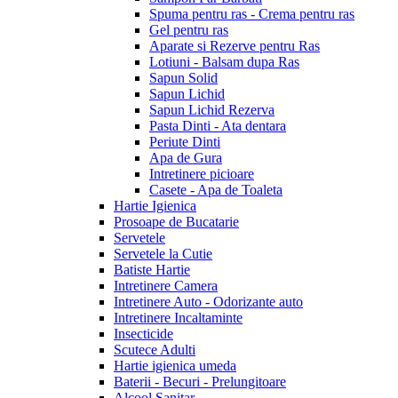
Spuma pentru ras - Crema pentru ras
Gel pentru ras
Aparate si Rezerve pentru Ras
Lotiuni - Balsam dupa Ras
Sapun Solid
Sapun Lichid
Sapun Lichid Rezerva
Pasta Dinti - Ata dentara
Periute Dinti
Apa de Gura
Intretinere picioare
Casete - Apa de Toaleta
Hartie Igienica
Prosoape de Bucatarie
Servetele
Servetele la Cutie
Batiste Hartie
Intretinere Camera
Intretinere Auto - Odorizante auto
Intretinere Incaltaminte
Insecticide
Scutece Adulti
Hartie igienica umeda
Baterii - Becuri - Prelungitoare
Alcool Sanitar