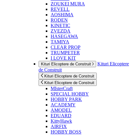
ZOUKEI MURA
REVELL
AOSHIMA
RODEN
KINETIC
ZVEZDA
HASEGAWA
TAMIYA
CLEAR PROP
TRUMPETER
I LOVE KIT
Kituri Elicoptere
Kituri Elicoptere de Construit
de Construit
Kituri Elicoptere de Construit
Kituri Elicoptere de Construit
MIsterCraft
SPECIAL HOBBY
HOBBY PARK
ACADEMY
AMODEL
EDUARD
KittyHawk
AIRFIX
HOBBY BOSS