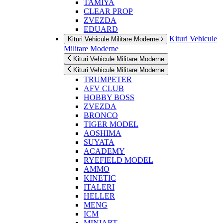
TAMIYA
CLEAR PROP
ZVEZDA
EDUARD
Kituri Vehicule
Kituri Vehicule Militare Moderne
Militare Moderne
Kituri Vehicule Militare Moderne
Kituri Vehicule Militare Moderne
TRUMPETER
AFV CLUB
HOBBY BOSS
ZVEZDA
BRONCO
TIGER MODEL
AOSHIMA
SUYATA
ACADEMY
RYEFIELD MODEL
AMMO
KINETIC
ITALERI
HELLER
MENG
ICM
MINIART