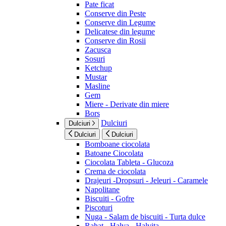
Pate ficat
Conserve din Peste
Conserve din Legume
Delicatese din legume
Conserve din Rosii
Zacusca
Sosuri
Ketchup
Mustar
Masline
Gem
Miere - Derivate din miere
Bors
Dulciuri
Dulciuri
Dulciuri
Dulciuri
Bomboane ciocolata
Batoane Ciocolata
Ciocolata Tableta - Glucoza
Crema de ciocolata
Drajeuri -Dropsuri - Jeleuri - Caramele
Napolitane
Biscuiti - Gofre
Piscoturi
Nuga - Salam de biscuiti - Turta dulce
Rahat - Halva - Halvita