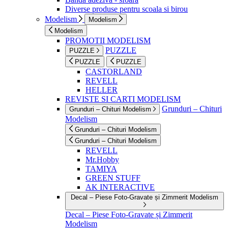
Diverse produse pentru scoala si birou
Modelism
Modelism
Modelism
PROMOTII MODELISM
PUZZLE
PUZZLE
PUZZLE
PUZZLE
CASTORLAND
REVELL
HELLER
REVISTE SI CARTI MODELISM
Grunduri – Chituri
Grunduri – Chituri Modelism
Modelism
Grunduri – Chituri Modelism
Grunduri – Chituri Modelism
REVELL
Mr.Hobby
TAMIYA
GREEN STUFF
AK INTERACTIVE
Decal – Piese Foto-Gravate și Zimmerit Modelism
Decal – Piese Foto-Gravate și Zimmerit
Modelism