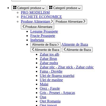
Categorii produse
Categorii produse
PRO MODELISM
PACHETE ECONOMICE
Produse Alimentare
Produse Alimentare
Produse Alimentare
Legume Proaspete
Fructe Proaspete
Inghetata
Alimente de Baza
Alimente de Baza
Alimente de Baza
Alimente de Baza
Zahar tos alb
Zahar Brun
Zahar pudra
Zahar plic - Zhar stick - Zahar cubic
Faina - Drojdie
Ulei de floarea soarelui
Ulei de masline
Malai
Orez - Fasole
Gris - Pesmet - Arpacas
Oua
Otet Romania
Otet import