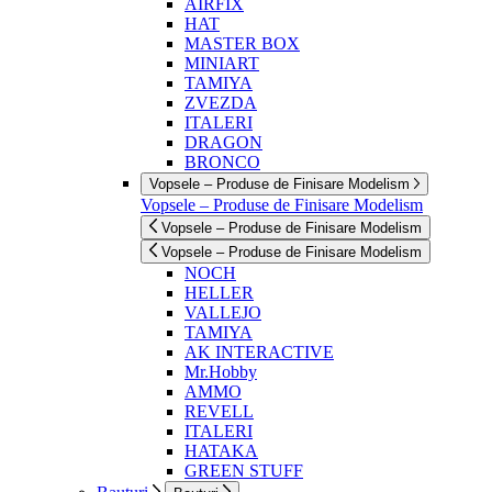
AIRFIX
HAT
MASTER BOX
MINIART
TAMIYA
ZVEZDA
ITALERI
DRAGON
BRONCO
Vopsele – Produse de Finisare Modelism
Vopsele – Produse de Finisare Modelism
Vopsele – Produse de Finisare Modelism
Vopsele – Produse de Finisare Modelism
NOCH
HELLER
VALLEJO
TAMIYA
AK INTERACTIVE
Mr.Hobby
AMMO
REVELL
ITALERI
HATAKA
GREEN STUFF