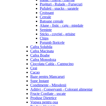
Prajituri - Rulade - Fursecuri
Pufuleti - snacks - saratele
Croissant
Cereale
Batoane cereale
Alune - fistic - caju - migdale
Seminte
Sticks - covrigi - grisine
Chips
Porumb floricele
Cafea Solubila
Cafea Macinata
Cafea Boabe
Cafea Monodoza
Ciocolata Calda - Cappucino
Ceai
Cacao
Baze pentru Mancaruri
Supe Instant
Condimente - Mirodenii
Aditivi - Conservanti - Colorant alimentar
Fructe Confiate - uscate
Produse Dietetice
Vopsea pentru oua