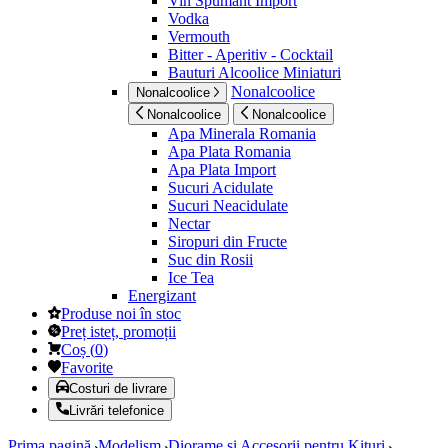
Vin Spumant Import
Vodka
Vermouth
Bitter - Aperitiv - Cocktail
Bauturi Alcoolice Miniaturi
Nonalcoolice
Nonalcoolice
Nonalcoolice
Nonalcoolice
Apa Minerala Romania
Apa Plata Romania
Apa Plata Import
Sucuri Acidulate
Sucuri Neacidulate
Nectar
Siropuri din Fructe
Suc din Rosii
Ice Tea
Energizant
Produse noi în stoc
Preț isteț, promoții
Coș
(
0
)
Favorite
Costuri de livrare
Livrări telefonice
Prima pagină
Modelism
Diorame si Accesorii pentru Kituri