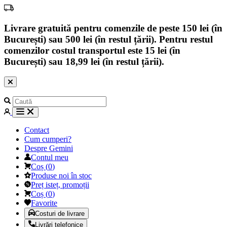
Livrare gratuită pentru comenzile de peste 150 lei (în
București) sau 500 lei (în restul țării). Pentru restul
comenzilor costul transportul este 15 lei (în
București) sau 18,99 lei (în restul țării).
Contact
Cum cumperi?
Despre Gemini
Contul meu
Coș
(
0
)
Produse noi în stoc
Preț isteț, promoții
Coș
(
0
)
Favorite
Costuri de livrare
Livrări telefonice