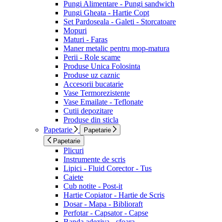
Pungi Alimentare - Pungi sandwich
Pungi Gheata - Hartie Copt
Set Pardoseala - Galeti - Storcatoare
Mopuri
Maturi - Faras
Maner metalic pentru mop-matura
Perii - Role scame
Produse Unica Folosinta
Produse uz caznic
Accesorii bucatarie
Vase Termorezistente
Vase Emailate - Teflonate
Cutii depozitare
Produse din sticla
Papetarie
Papetarie
Papetarie
Plicuri
Instrumente de scris
Lipici - Fluid Corector - Tus
Caiete
Cub notite - Post-it
Hartie Copiator - Hartie de Scris
Dosar - Mapa - Biblioraft
Perfotar - Capsator - Capse
Banda adeziva - sfoara