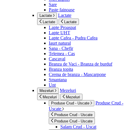
Sare
Paste fainoase
Lactate
Lactate
Lactate
Lactate
Lapte Proaspat
Lapte UHT
Lapte Cafea - Pudra Cafea
Iaurt natural
Sana - Chefir
Telemea - Cas
Cascaval
Branza de Vaci - Branza de burduf
Branza topita
Crema de branza - Mascarpone
Smantana
Unt
Mezeluri
Mezeluri
Mezeluri
Mezeluri
Produse Crud -
Produse Crud - Uscate
Uscate
Produse Crud - Uscate
Produse Crud - Uscate
Salam Crud - Uscat