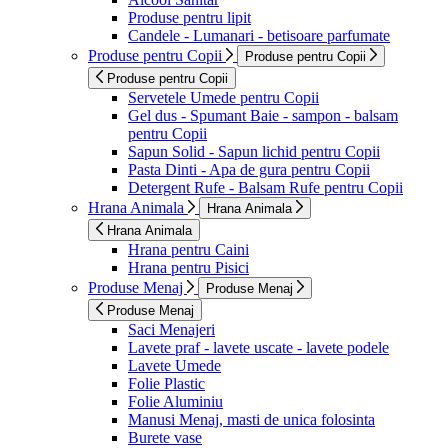
Produse pentru lipit
Candele - Lumanari - betisoare parfumate
Produse pentru Copii
Produse pentru Copii
Produse pentru Copii
Servetele Umede pentru Copii
Gel dus - Spumant Baie - sampon - balsam
pentru Copii
Sapun Solid - Sapun lichid pentru Copii
Pasta Dinti - Apa de gura pentru Copii
Detergent Rufe - Balsam Rufe pentru Copii
Hrana Animala
Hrana Animala
Hrana Animala
Hrana pentru Caini
Hrana pentru Pisici
Produse Menaj
Produse Menaj
Produse Menaj
Saci Menajeri
Lavete praf - lavete uscate - lavete podele
Lavete Umede
Folie Plastic
Folie Aluminiu
Manusi Menaj, masti de unica folosinta
Burete vase