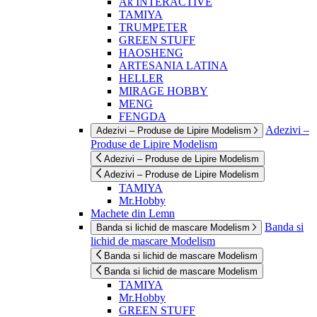
Ak INTERACTIVE
TAMIYA
TRUMPETER
GREEN STUFF
HAOSHENG
ARTESANIA LATINA
HELLER
MIRAGE HOBBY
MENG
FENGDA
Adezivi –
Adezivi – Produse de Lipire Modelism
Produse de Lipire Modelism
Adezivi – Produse de Lipire Modelism
Adezivi – Produse de Lipire Modelism
TAMIYA
Mr.Hobby
Machete din Lemn
Banda si
Banda si lichid de mascare Modelism
lichid de mascare Modelism
Banda si lichid de mascare Modelism
Banda si lichid de mascare Modelism
TAMIYA
Mr.Hobby
GREEN STUFF