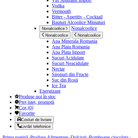
Vin Spumant Import
Vodka
Vermouth
Bitter - Aperitiv - Cocktail
Bauturi Alcoolice Miniaturi
Nonalcoolice
Nonalcoolice
Nonalcoolice
Nonalcoolice
Apa Minerala Romania
Apa Plata Romania
Apa Plata Import
Sucuri Acidulate
Sucuri Neacidulate
Nectar
Siropuri din Fructe
Suc din Rosii
Ice Tea
Energizant
Produse noi în stoc
Preț isteț, promoții
Coș
(
0
)
Favorite
Costuri de livrare
Livrări telefonice
Prima pagină
Produse Alimentare
Dulciuri
Bomboane ciocolata