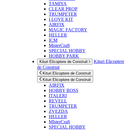
TAMIYA
CLEAR PROP
TRUMPETER
I LOVE KIT
AIRFIX
MAGIC FACTORY
HELLER
ICM
MisterCraft
SPECIAL HOBBY
HOBBY PARK
Kituri Elicoptere
Kituri Elicoptere de Construit
de Construit
Kituri Elicoptere de Construit
Kituri Elicoptere de Construit
AIRFIX
HOBBY BOSS
ITALERI
REVELL
TRUMPETER
ZVEZDA
HELLER
MIsterCraft
SPECIAL HOBBY