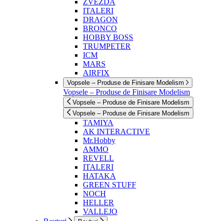
ZVEZDA
ITALERI
DRAGON
BRONCO
HOBBY BOSS
TRUMPETER
ICM
MARS
AIRFIX
Vopsele – Produse de Finisare Modelism
Vopsele – Produse de Finisare Modelism
Vopsele – Produse de Finisare Modelism
Vopsele – Produse de Finisare Modelism
TAMIYA
AK INTERACTIVE
Mr.Hobby
AMMO
REVELL
ITALERI
HATAKA
GREEN STUFF
NOCH
HELLER
VALLEJO