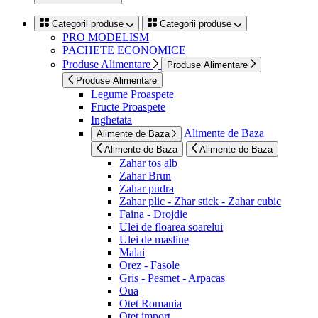
Categorii produse
Categorii produse
PRO MODELISM
PACHETE ECONOMICE
Produse Alimentare
Produse Alimentare
Produse Alimentare
Legume Proaspete
Fructe Proaspete
Inghetata
Alimente de Baza
Alimente de Baza
Alimente de Baza
Alimente de Baza
Zahar tos alb
Zahar Brun
Zahar pudra
Zahar plic - Zhar stick - Zahar cubic
Faina - Drojdie
Ulei de floarea soarelui
Ulei de masline
Malai
Orez - Fasole
Gris - Pesmet - Arpacas
Oua
Otet Romania
Otet import