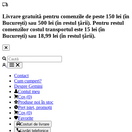
Livrare gratuită pentru comenzile de peste 150 lei (în
București) sau 500 lei (în restul țării). Pentru restul
comenzilor costul transportul este 15 lei (în
București) sau 18,99 lei (în restul țării).
Contact
Cum cumperi?
Despre Gemini
Contul meu
Coș
(
0
)
Produse noi în stoc
Preț isteț, promoții
Coș
(
0
)
Favorite
Costuri de livrare
Livrări telefonice