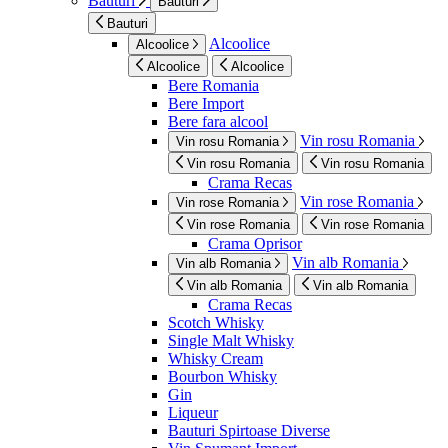
Bauturi
Bauturi
Bauturi
Alcoolice
Alcoolice
Alcoolice
Alcoolice
Bere Romania
Bere Import
Bere fara alcool
Vin rosu Romania
Vin rosu Romania
Vin rosu Romania
Vin rosu Romania
Crama Recas
Vin rose Romania
Vin rose Romania
Vin rose Romania
Vin rose Romania
Crama Oprisor
Vin alb Romania
Vin alb Romania
Vin alb Romania
Vin alb Romania
Crama Recas
Scotch Whisky
Single Malt Whisky
Whisky Cream
Bourbon Whisky
Gin
Liqueur
Bauturi Spirtoase Diverse