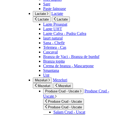
Sare
Paste fainoase
Lactate
Lactate
Lactate
Lactate
Lapte Proaspat
Lapte UHT
Lapte Cafea - Pudra Cafea
Iaurt natural
Sana - Chefir
Telemea - Cas
Cascaval
Branza de Vaci - Branza de burduf
Branza topita
Crema de branza - Mascarpone
Smantana
Unt
Mezeluri
Mezeluri
Mezeluri
Mezeluri
Produse Crud -
Produse Crud - Uscate
Uscate
Produse Crud - Uscate
Produse Crud - Uscate
Salam Crud - Uscat