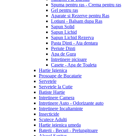
Spuma pentru ras - Crema pentru ras
Gel pentru ras
Aparate si Rezerve pentru Ras
Lotiuni - Balsam dupa Ras
Sapun Solid
Sapun Lichid
Sapun Lichid Rezerva
Pasta Dinti - Ata dentara
Periute Dinti
Apa de Gura
Intretinere picioare
Casete - Apa de Toaleta
Hartie Igienica
Prosoape de Bucatarie
Servetele
Servetele la Cutie
Batiste Hartie
Intretinere Camera
Intretinere Auto - Odorizante auto
Intretinere Incaltaminte
Insecticide
Scutece Adulti
Hartie igienica umeda
Baterii - Becuri - Prelungitoare
Alcool Sanitar