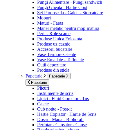
Pungi Alimentare - Pungi sandwich
Pungi Gheata - Hartie Copt
Set Pardoseala - Galeti - Storcatoare
Mopuri
Maturi - Faras
Maner metalic pentru mop-matura
Perii - Role scame
Produse Unica Folosinta
Produse uz caznic
Accesorii bucatarie
Vase Termorezistente
Vase Emailate - Teflonate
Cutii depozitare
Produse din sticla
Papetarie
Papetarie
Papetarie
Plicuri
Instrumente de scris
Lipici - Fluid Corector - Tus
Caiete
Cub notite - Post-it
Hartie Copiator - Hartie de Scris
Dosar - Mapa - Biblioraft
Perfotar - Capsator - Capse
Banda adeziva - sfoara