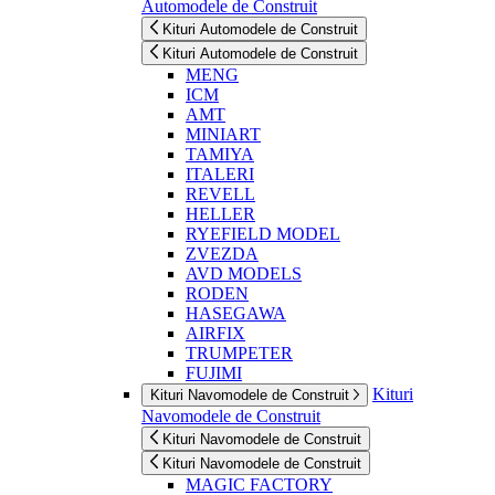
Automodele de Construit
Kituri Automodele de Construit
Kituri Automodele de Construit
MENG
ICM
AMT
MINIART
TAMIYA
ITALERI
REVELL
HELLER
RYEFIELD MODEL
ZVEZDA
AVD MODELS
RODEN
HASEGAWA
AIRFIX
TRUMPETER
FUJIMI
Kituri
Kituri Navomodele de Construit
Navomodele de Construit
Kituri Navomodele de Construit
Kituri Navomodele de Construit
MAGIC FACTORY