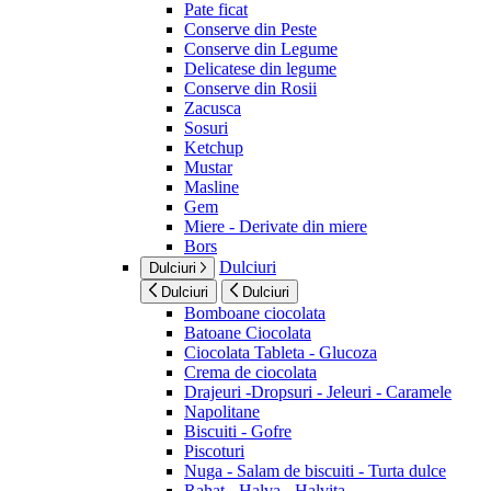
Pate ficat
Conserve din Peste
Conserve din Legume
Delicatese din legume
Conserve din Rosii
Zacusca
Sosuri
Ketchup
Mustar
Masline
Gem
Miere - Derivate din miere
Bors
Dulciuri
Dulciuri
Dulciuri
Dulciuri
Bomboane ciocolata
Batoane Ciocolata
Ciocolata Tableta - Glucoza
Crema de ciocolata
Drajeuri -Dropsuri - Jeleuri - Caramele
Napolitane
Biscuiti - Gofre
Piscoturi
Nuga - Salam de biscuiti - Turta dulce
Rahat - Halva - Halvita