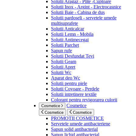
Solutii Aragaz - Plite -Cuptoare
Solutii Inox - Argint - Electrocasnice
Solutii Baie - Cabina de dus
Solutii pardoseli - servetele umede
multisuprafete
Solutii Anticalcar
Solutii Lemn - Mobila
Solutii Antimecegai
Solutii Parchet
Sapun rufe
Solutii Desfundat Tevi
Solutii Geam
Solutii Apret
Solutii Wc
Aparat deo Wc
Solutii pentru piele
Solutii Covoare - Perdele
Solutii intretinere textile
Colorant pentru revigorarea culorii
Cosmetice
Cosmetice
Cosmetice
Cosmetice
PROMOTII COSMETICE
Servetele umede antibacteriene
Sapun solid antibacterial
Sapun lichid antibacterial