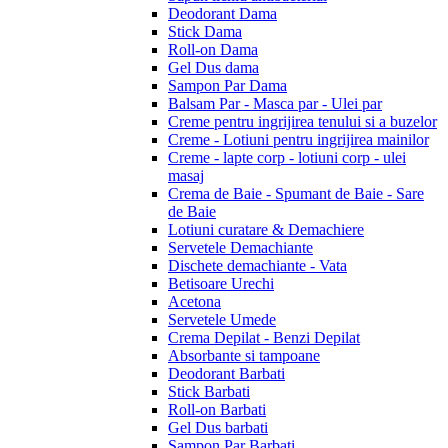
Deodorant Dama
Stick Dama
Roll-on Dama
Gel Dus dama
Sampon Par Dama
Balsam Par - Masca par - Ulei par
Creme pentru ingrijirea tenului si a buzelor
Creme - Lotiuni pentru ingrijirea mainilor
Creme - lapte corp - lotiuni corp - ulei
masaj
Crema de Baie - Spumant de Baie - Sare
de Baie
Lotiuni curatare & Demachiere
Servetele Demachiante
Dischete demachiante - Vata
Betisoare Urechi
Acetona
Servetele Umede
Crema Depilat - Benzi Depilat
Absorbante si tampoane
Deodorant Barbati
Stick Barbati
Roll-on Barbati
Gel Dus barbati
Sampon Par Barbati