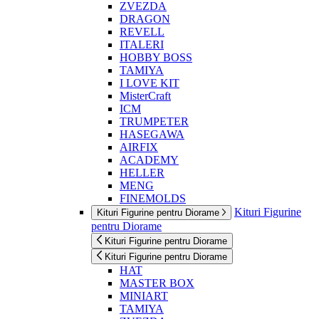
ZVEZDA
DRAGON
REVELL
ITALERI
HOBBY BOSS
TAMIYA
I LOVE KIT
MisterCraft
ICM
TRUMPETER
HASEGAWA
AIRFIX
ACADEMY
HELLER
MENG
FINEMOLDS
Kituri Figurine
Kituri Figurine pentru Diorame
pentru Diorame
Kituri Figurine pentru Diorame
Kituri Figurine pentru Diorame
HAT
MASTER BOX
MINIART
TAMIYA