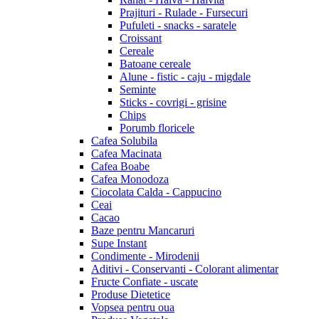
Prajituri - Rulade - Fursecuri
Pufuleti - snacks - saratele
Croissant
Cereale
Batoane cereale
Alune - fistic - caju - migdale
Seminte
Sticks - covrigi - grisine
Chips
Porumb floricele
Cafea Solubila
Cafea Macinata
Cafea Boabe
Cafea Monodoza
Ciocolata Calda - Cappucino
Ceai
Cacao
Baze pentru Mancaruri
Supe Instant
Condimente - Mirodenii
Aditivi - Conservanti - Colorant alimentar
Fructe Confiate - uscate
Produse Dietetice
Vopsea pentru oua