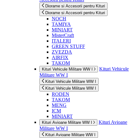
Diorame si Accesorii pentru Kituri
Diorame si Accesorii pentru Kituri
NOCH
TAMIYA
MINIART
MisterCraft
ITALERI
GREEN STUFF
ZVEZDA
AIRFIX
TAKOM
Kituri Vehicule
Kituri Vehicule Militare WW I
Militare WW I
Kituri Vehicule Militare WW I
Kituri Vehicule Militare WW I
RODEN
TAKOM
MENG
ICM
MINIART
Kituri Avioane
Kituri Avioane Militare WW I
Militare WW I
Kituri Avioane Militare WW I