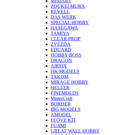
MINIART
ZOUKEI MURA
REVELL
DAS WERK
SPECIAL HOBBY
HASEGAWA
TAMIYA
CLEAR PROP
ZVEZDA
EDUARD
HOBBY BOSS
DRAGON
AIRFIX
HK MODELS
TAKOM
MIRAGE HOBBY
HELLER
FINEMOLDS
MisterCraft
BORDER
IBG MODELS
AMODEL
I LOVE KIT
FUJIMI
GREAT WALL HOBBY