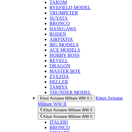
TAKOM
RYEFIELD MODEL
TRUMPETER
SUYATA
BRONCO
HASEGAWA
RODEN
AIRFIXFIX
IBG MODELS
ACE MODELS
HOBBY BOSS
REVELL
DRAGON
MASTER BOX
ZVEZDA
HELLER
TAMIYA
THUNDER MODEL
Kituri Avioane
Kituri Avioane Militare WW II
Militare WW II
Kituri Avioane Militare WW II
Kituri Avioane Militare WW II
ITALERI
BRONCO