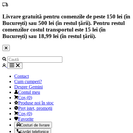
Livrare gratuită pentru comenzile de peste 150 lei (în
București) sau 500 lei (în restul țării). Pentru restul
comenzilor costul transportul este 15 lei (în
București) sau 18,99 lei (în restul țării).
Contact
Cum cumperi?
Despre Gemini
Contul meu
Coș
(
0
)
Produse noi în stoc
Preț isteț, promoții
Coș
(
0
)
Favorite
Costuri de livrare
Livrări telefonice