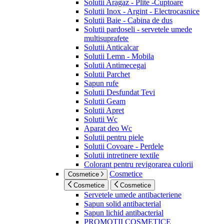
Solutii Aragaz - Plite -Cuptoare
Solutii Inox - Argint - Electrocasnice
Solutii Baie - Cabina de dus
Solutii pardoseli - servetele umede
multisuprafete
Solutii Anticalcar
Solutii Lemn - Mobila
Solutii Antimecegai
Solutii Parchet
Sapun rufe
Solutii Desfundat Tevi
Solutii Geam
Solutii Apret
Solutii Wc
Aparat deo Wc
Solutii pentru piele
Solutii Covoare - Perdele
Solutii intretinere textile
Colorant pentru revigorarea culorii
Cosmetice
Cosmetice
Cosmetice
Cosmetice
Servetele umede antibacteriene
Sapun solid antibacterial
Sapun lichid antibacterial
PROMOTII COSMETICE