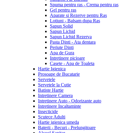
Spuma pentru ras - Crema pentru ras
Gel pentru ras
Aparate si Rezerve pentru Ras
Lotiuni - Balsam dupa Ras
Sapun Solid
Sapun Lichid
Sapun Lichid Rezerva
Pasta Dinti - Ata dentara
Periute Dinti
Apa de Gura
Intretinere picioare
Casete - Apa de Toaleta
Hartie Igienica
Prosoape de Bucatarie
Servetele
Servetele la Cutie
Batiste Hartie
Intretinere Camera
Intretinere Auto - Odorizante auto
Intretinere Incaltaminte
Insecticide
Scutece Adulti
Hartie igienica umeda
Baterii - Becuri - Prelungitoare
Alcool Sanitar