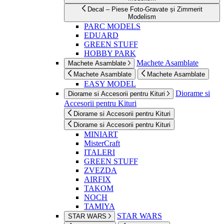
Decal – Piese Foto-Gravate și Zimmerit
Modelism
PARC MODELS
EDUARD
GREEN STUFF
HOBBY PARK
Machete Asamblate
Machete Asamblate
Machete Asamblate
Machete Asamblate
EASY MODEL
Diorame si
Diorame si Accesorii pentru Kituri
Accesorii pentru Kituri
Diorame si Accesorii pentru Kituri
Diorame si Accesorii pentru Kituri
MINIART
MisterCraft
ITALERI
GREEN STUFF
ZVEZDA
AIRFIX
TAKOM
NOCH
TAMIYA
STAR WARS
STAR WARS