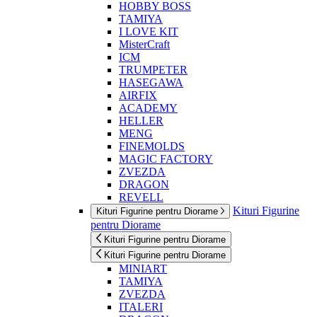
HOBBY BOSS
TAMIYA
I LOVE KIT
MisterCraft
ICM
TRUMPETER
HASEGAWA
AIRFIX
ACADEMY
HELLER
MENG
FINEMOLDS
MAGIC FACTORY
ZVEZDA
DRAGON
REVELL
Kituri Figurine
Kituri Figurine pentru Diorame
pentru Diorame
Kituri Figurine pentru Diorame
Kituri Figurine pentru Diorame
MINIART
TAMIYA
ZVEZDA
ITALERI