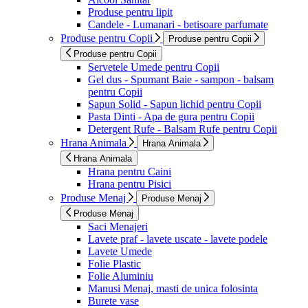
Produse pentru lipit
Candele - Lumanari - betisoare parfumate
Produse pentru Copii
Produse pentru Copii
Produse pentru Copii
Servetele Umede pentru Copii
Gel dus - Spumant Baie - sampon - balsam
pentru Copii
Sapun Solid - Sapun lichid pentru Copii
Pasta Dinti - Apa de gura pentru Copii
Detergent Rufe - Balsam Rufe pentru Copii
Hrana Animala
Hrana Animala
Hrana Animala
Hrana pentru Caini
Hrana pentru Pisici
Produse Menaj
Produse Menaj
Produse Menaj
Saci Menajeri
Lavete praf - lavete uscate - lavete podele
Lavete Umede
Folie Plastic
Folie Aluminiu
Manusi Menaj, masti de unica folosinta
Burete vase