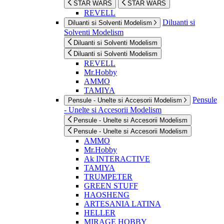
STAR WARS
STAR WARS
REVELL
Diluanti si
Diluanti si Solventi Modelism
Solventi Modelism
Diluanti si Solventi Modelism
Diluanti si Solventi Modelism
REVELL
Mr.Hobby
AMMO
TAMIYA
Pensule
Pensule - Unelte si Accesorii Modelism
- Unelte si Accesorii Modelism
Pensule - Unelte si Accesorii Modelism
Pensule - Unelte si Accesorii Modelism
AMMO
Mr.Hobby
Ak INTERACTIVE
TAMIYA
TRUMPETER
GREEN STUFF
HAOSHENG
ARTESANIA LATINA
HELLER
MIRAGE HOBBY