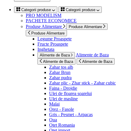
Categorii produse
Categorii produse
PRO MODELISM
PACHETE ECONOMICE
Produse Alimentare
Produse Alimentare
Produse Alimentare
Legume Proaspete
Fructe Proaspete
Inghetata
Alimente de Baza
Alimente de Baza
Alimente de Baza
Alimente de Baza
Zahar tos alb
Zahar Brun
Zahar pudra
Zahar plic - Zhar stick - Zahar cubic
Faina - Drojdie
Ulei de floarea soarelui
Ulei de masline
Malai
Orez - Fasole
Gris - Pesmet - Arpacas
Oua
Otet Romania
Otet import