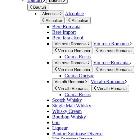
Bauturi
Bauturi
Bauturi
Alcoolice
Alcoolice
Alcoolice
Alcoolice
Bere Romania
Bere Import
Bere fara alcool
Vin rosu Romania
Vin rosu Romania
Vin rosu Romania
Vin rosu Romania
Crama Recas
Vin rose Romania
Vin rose Romania
Vin rose Romania
Vin rose Romania
Crama Oprisor
Vin alb Romania
Vin alb Romania
Vin alb Romania
Vin alb Romania
Crama Recas
Scotch Whisky
Single Malt Whisky
Whisky Cream
Bourbon Whisky
Gin
Liqueur
Bauturi Spirtoase Diverse