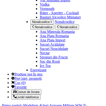
Vin Spumant Import
Vodka
Vermouth
Bitter - Aperitiv - Cocktail
Bauturi Alcoolice Miniaturi
Nonalcoolice
Nonalcoolice
Nonalcoolice
Nonalcoolice
Apa Minerala Romania
Apa Plata Romania
Apa Plata Import
Sucuri Acidulate
Sucuri Neacidulate
Nectar
Siropuri din Fructe
Suc din Rosii
Ice Tea
Energizant
Produse noi în stoc
Preț isteț, promoții
Coș
(
0
)
Favorite
Costuri de livrare
Livrări telefonice
Prima pagină
Modelism
Kituri Avioane Militare WW II