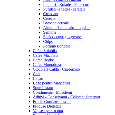
Prajituri - Rulade - Fursecuri
Pufuleti - snacks - saratele
Croissant
Cereale
Batoane cereale
Alune - fistic - caju - migdale
Seminte
Sticks - covrigi - grisine
Chips
Porumb floricele
Cafea Solubila
Cafea Macinata
Cafea Boabe
Cafea Monodoza
Ciocolata Calda - Cappucino
Ceai
Cacao
Baze pentru Mancaruri
Supe Instant
Condimente - Mirodenii
Aditivi - Conservanti - Colorant alimentar
Fructe Confiate - uscate
Produse Dietetice
Vopsea pentru oua