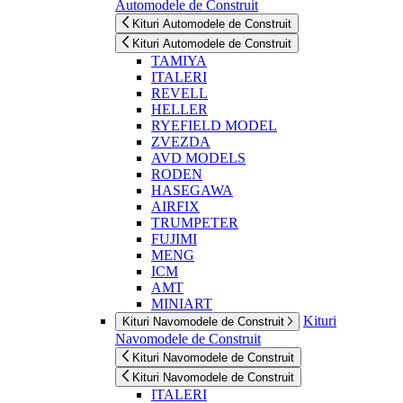
Automodele de Construit
Kituri Automodele de Construit
Kituri Automodele de Construit
TAMIYA
ITALERI
REVELL
HELLER
RYEFIELD MODEL
ZVEZDA
AVD MODELS
RODEN
HASEGAWA
AIRFIX
TRUMPETER
FUJIMI
MENG
ICM
AMT
MINIART
Kituri
Kituri Navomodele de Construit
Navomodele de Construit
Kituri Navomodele de Construit
Kituri Navomodele de Construit
ITALERI