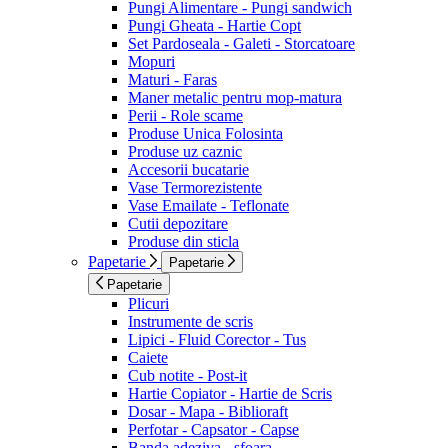
Pungi Alimentare - Pungi sandwich
Pungi Gheata - Hartie Copt
Set Pardoseala - Galeti - Storcatoare
Mopuri
Maturi - Faras
Maner metalic pentru mop-matura
Perii - Role scame
Produse Unica Folosinta
Produse uz caznic
Accesorii bucatarie
Vase Termorezistente
Vase Emailate - Teflonate
Cutii depozitare
Produse din sticla
Papetarie
Papetarie
Papetarie
Plicuri
Instrumente de scris
Lipici - Fluid Corector - Tus
Caiete
Cub notite - Post-it
Hartie Copiator - Hartie de Scris
Dosar - Mapa - Biblioraft
Perfotar - Capsator - Capse
Banda adeziva - sfoara