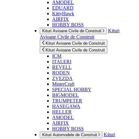
AMODEL
EDUARD
KittyHawk
AIRFIX
HOBBY BOSS
Kituri
Kituri Avioane Civile de Construit
Avioane Civile de Construit
Kituri Avioane Civile de Construit
Kituri Avioane Civile de Construit
ICM
ITALERI
REVELL
RODEN
ZVEZDA
MisterCraft
SPECIAL HOBBY
BIGMODEL
TRUMPETER
HASEGAWA
HELLER
AMODEL
AIRFIX
HOBBY BOSS
Kituri
Kituri Automodele de Construit