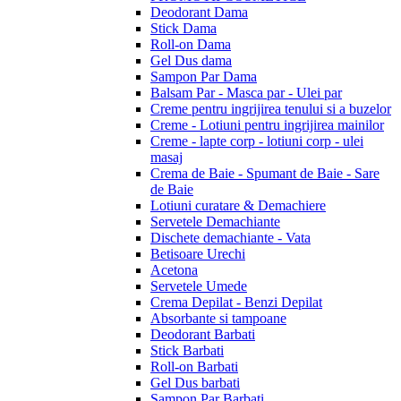
Deodorant Dama
Stick Dama
Roll-on Dama
Gel Dus dama
Sampon Par Dama
Balsam Par - Masca par - Ulei par
Creme pentru ingrijirea tenului si a buzelor
Creme - Lotiuni pentru ingrijirea mainilor
Creme - lapte corp - lotiuni corp - ulei
masaj
Crema de Baie - Spumant de Baie - Sare
de Baie
Lotiuni curatare & Demachiere
Servetele Demachiante
Dischete demachiante - Vata
Betisoare Urechi
Acetona
Servetele Umede
Crema Depilat - Benzi Depilat
Absorbante si tampoane
Deodorant Barbati
Stick Barbati
Roll-on Barbati
Gel Dus barbati
Sampon Par Barbati