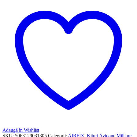
Adaugă în Wishlist
SKU:
5063129031305
Categorii:
AIRFIX
,
Kituri Avioane Militare