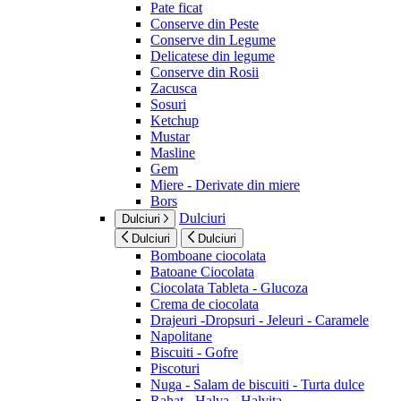
Pate ficat
Conserve din Peste
Conserve din Legume
Delicatese din legume
Conserve din Rosii
Zacusca
Sosuri
Ketchup
Mustar
Masline
Gem
Miere - Derivate din miere
Bors
Dulciuri
Dulciuri
Dulciuri
Dulciuri
Bomboane ciocolata
Batoane Ciocolata
Ciocolata Tableta - Glucoza
Crema de ciocolata
Drajeuri -Dropsuri - Jeleuri - Caramele
Napolitane
Biscuiti - Gofre
Piscoturi
Nuga - Salam de biscuiti - Turta dulce
Rahat - Halva - Halvita