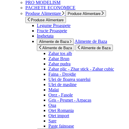
PRO MODELISM
PACHETE ECONOMICE
Produse Alimentare
Produse Alimentare
Produse Alimentare
Legume Proaspete
Fructe Proaspete
Inghetata
Alimente de Baza
Alimente de Baza
Alimente de Baza
Alimente de Baza
Zahar tos alb
Zahar Brun
Zahar pudra
Zahar plic - Zhar stick - Zahar cubic
Faina - Drojdie
Ulei de floarea soarelui
Ulei de masline
Malai
Orez - Fasole
Gris - Pesmet - Arpacas
Oua
Otet Romania
Otet import
Sare
Paste fainoase