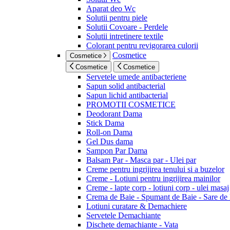
Aparat deo Wc
Solutii pentru piele
Solutii Covoare - Perdele
Solutii intretinere textile
Colorant pentru revigorarea culorii
Cosmetice
Cosmetice
Cosmetice
Cosmetice
Servetele umede antibacteriene
Sapun solid antibacterial
Sapun lichid antibacterial
PROMOTII COSMETICE
Deodorant Dama
Stick Dama
Roll-on Dama
Gel Dus dama
Sampon Par Dama
Balsam Par - Masca par - Ulei par
Creme pentru ingrijirea tenului si a buzelor
Creme - Lotiuni pentru ingrijirea mainilor
Creme - lapte corp - lotiuni corp - ulei masaj
Crema de Baie - Spumant de Baie - Sare de
Lotiuni curatare & Demachiere
Servetele Demachiante
Dischete demachiante - Vata