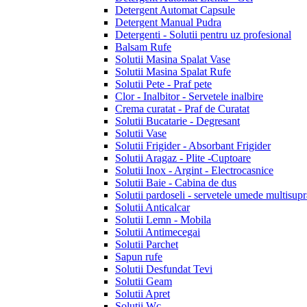
Detergent Automat Capsule
Detergent Manual Pudra
Detergenti - Solutii pentru uz profesional
Balsam Rufe
Solutii Masina Spalat Vase
Solutii Masina Spalat Rufe
Solutii Pete - Praf pete
Clor - Inalbitor - Servetele inalbire
Crema curatat - Praf de Curatat
Solutii Bucatarie - Degresant
Solutii Vase
Solutii Frigider - Absorbant Frigider
Solutii Aragaz - Plite -Cuptoare
Solutii Inox - Argint - Electrocasnice
Solutii Baie - Cabina de dus
Solutii pardoseli - servetele umede multisupr
Solutii Anticalcar
Solutii Lemn - Mobila
Solutii Antimecegai
Solutii Parchet
Sapun rufe
Solutii Desfundat Tevi
Solutii Geam
Solutii Apret
Solutii Wc