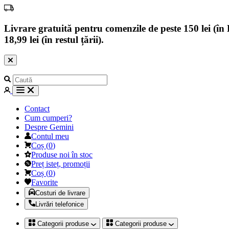
Livrare gratuită pentru comenzile de peste 150 lei (în B
18,99 lei (în restul țării).
Contact
Cum cumperi?
Despre Gemini
Contul meu
Coș
(
0
)
Produse noi în stoc
Preț isteț, promoții
Coș
(
0
)
Favorite
Costuri de livrare
Livrări telefonice
Categorii produse
Categorii produse