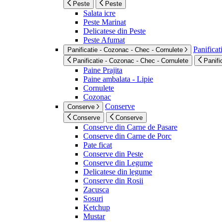
Peste
Peste
Salata icre
Peste Marinat
Delicatese din Peste
Peste Afumat
Panificat
Panificatie - Cozonac - Chec - Cornulete
Panificatie - Cozonac - Chec - Cornulete
Panifi
Paine Prajita
Paine ambalata - Lipie
Cornulete
Cozonac
Conserve
Conserve
Conserve
Conserve
Conserve din Carne de Pasare
Conserve din Carne de Porc
Pate ficat
Conserve din Peste
Conserve din Legume
Delicatese din legume
Conserve din Rosii
Zacusca
Sosuri
Ketchup
Mustar