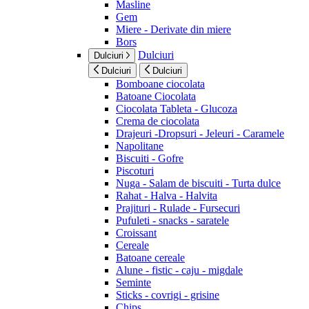
Masline
Gem
Miere - Derivate din miere
Bors
Dulciuri
Dulciuri
Dulciuri
Dulciuri
Bomboane ciocolata
Batoane Ciocolata
Ciocolata Tableta - Glucoza
Crema de ciocolata
Drajeuri -Dropsuri - Jeleuri - Caramele
Napolitane
Biscuiti - Gofre
Piscoturi
Nuga - Salam de biscuiti - Turta dulce
Rahat - Halva - Halvita
Prajituri - Rulade - Fursecuri
Pufuleti - snacks - saratele
Croissant
Cereale
Batoane cereale
Alune - fistic - caju - migdale
Seminte
Sticks - covrigi - grisine
Chips