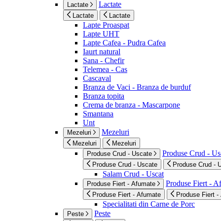
Lactate
Lactate
Lactate
Lactate
Lapte Proaspat
Lapte UHT
Lapte Cafea - Pudra Cafea
Iaurt natural
Sana - Chefir
Telemea - Cas
Cascaval
Branza de Vaci - Branza de burduf
Branza topita
Crema de branza - Mascarpone
Smantana
Unt
Mezeluri
Mezeluri
Mezeluri
Mezeluri
Produse Crud - Us
Produse Crud - Uscate
Produse Crud - Uscate
Produse Crud - 
Salam Crud - Uscat
Produse Fiert - 
Produse Fiert - Afumate
Produse Fiert - Afumate
Produse Fiert -
Specialitati din Carne de Porc
Peste
Peste