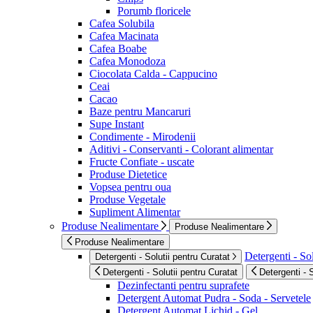
Porumb floricele
Cafea Solubila
Cafea Macinata
Cafea Boabe
Cafea Monodoza
Ciocolata Calda - Cappucino
Ceai
Cacao
Baze pentru Mancaruri
Supe Instant
Condimente - Mirodenii
Aditivi - Conservanti - Colorant alimentar
Fructe Confiate - uscate
Produse Dietetice
Vopsea pentru oua
Produse Vegetale
Supliment Alimentar
Produse Nealimentare
Produse Nealimentare
Produse Nealimentare
Detergenti - Sol
Detergenti - Solutii pentru Curatat
Detergenti - Solutii pentru Curatat
Detergenti - 
Dezinfectanti pentru suprafete
Detergent Automat Pudra - Soda - Servetele
Detergent Automat Lichid - Gel