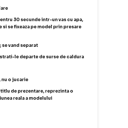
lare
entru 30 secunde intr-un vas cu apa,
e si se fixeaza pe model prin presare
t; se vand separat
astrati-le departe de surse de caldura
, nu o jucarie
 titlu de prezentare, reprezinta o
siunea reala a modelului