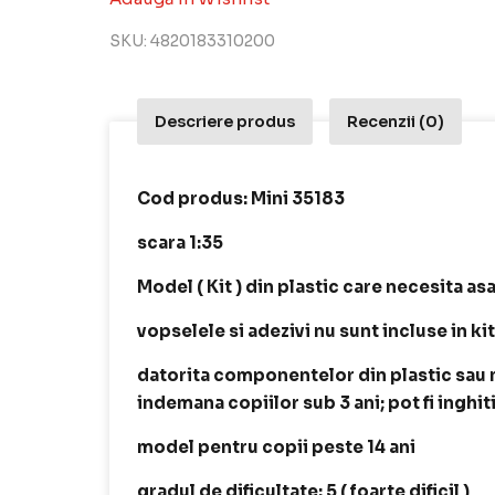
SKU:
4820183310200
Descriere produs
Recenzii (0)
Cod produs: Mini 35183
scara 1:35
Model ( Kit ) din plastic care necesita as
vopselele si adezivi nu sunt incluse in ki
datorita componentelor din plastic sau me
indemana copiilor sub 3 ani; pot fi inghit
model pentru copii peste 14 ani
gradul de dificultate: 5 ( foarte dificil )