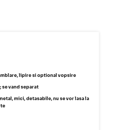
amblare, lipire si optional vopsire
t; se vand separat
tal, mici, detasabile, nu se vor lasa la
ite