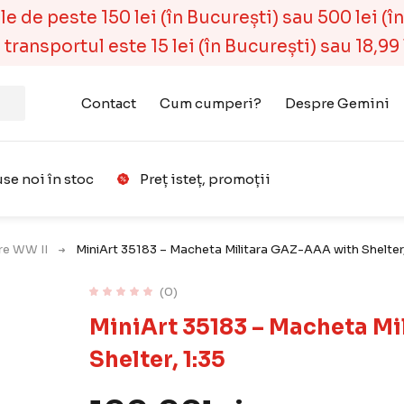
 de peste 150 lei (în București) sau 500 lei (în r
ransportul este 15 lei (în București) sau 18,99 l
Contact
Cum cumperi?
Despre Gemini
se noi în stoc
Preț isteț, promoții
Favorit
are WW II
MiniArt 35183 – Macheta Militara GAZ-AAA with Shelter,
(0)
MiniArt 35183 – Macheta M
Shelter, 1:35