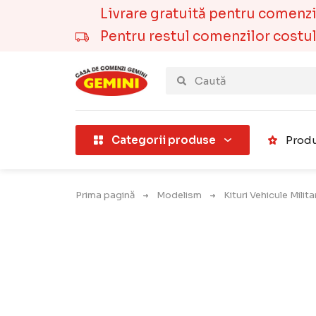
Livrare gratuită pentru comenzile
Pentru restul comenzilor costul t
țării).
Categorii produse
Produ
Prima pagină
Modelism
Kituri Vehicule Milit