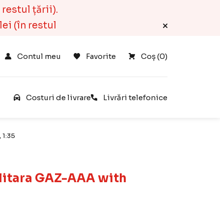
estul țării).
ei (în restul
Contul meu
Favorite
Coș 
(
0
)
e
Costuri de livrare
Livrări telefonice
 1:35
ilitara GAZ-AAA with