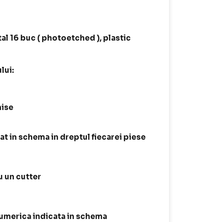
tal 16 buc ( photoetched ), plastic
lui:
hise
t in schema in dreptul fiecarei piese
 un cutter
 numerica indicata in schema