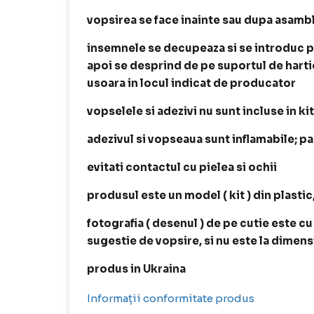
vopsirea se face inainte sau dupa asamb
insemnele se decupeaza si se introduc p
apoi se desprind de pe suportul de harti
usoara in locul indicat de producator
vopselele si adezivi nu sunt incluse in ki
adezivul si vopseaua sunt inflamabile; p
evitati contactul cu pielea si ochii
produsul este un model ( kit ) din plastic
fotografia ( desenul ) de pe cutie este cu
sugestie de vopsire, si nu este la dimen
produs in Ukraina
Informații conformitate produs