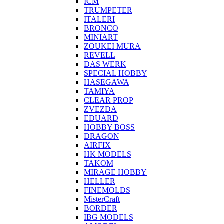
ICM
TRUMPETER
ITALERI
BRONCO
MINIART
ZOUKEI MURA
REVELL
DAS WERK
SPECIAL HOBBY
HASEGAWA
TAMIYA
CLEAR PROP
ZVEZDA
EDUARD
HOBBY BOSS
DRAGON
AIRFIX
HK MODELS
TAKOM
MIRAGE HOBBY
HELLER
FINEMOLDS
MisterCraft
BORDER
IBG MODELS