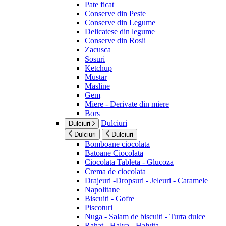
Pate ficat
Conserve din Peste
Conserve din Legume
Delicatese din legume
Conserve din Rosii
Zacusca
Sosuri
Ketchup
Mustar
Masline
Gem
Miere - Derivate din miere
Bors
Dulciuri
Dulciuri
Dulciuri
Dulciuri
Bomboane ciocolata
Batoane Ciocolata
Ciocolata Tableta - Glucoza
Crema de ciocolata
Drajeuri -Dropsuri - Jeleuri - Caramele
Napolitane
Biscuiti - Gofre
Piscoturi
Nuga - Salam de biscuiti - Turta dulce
Rahat - Halva - Halvita