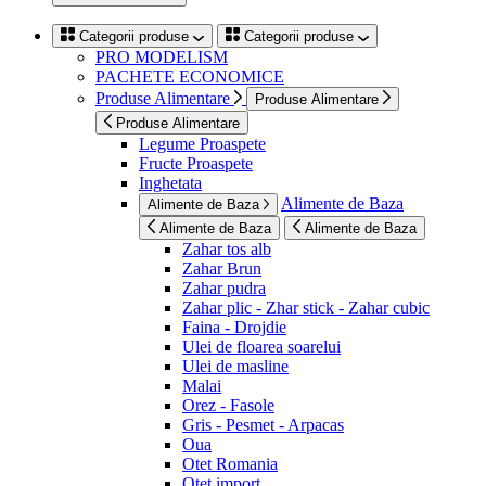
Categorii produse
Categorii produse
PRO MODELISM
PACHETE ECONOMICE
Produse Alimentare
Produse Alimentare
Produse Alimentare
Legume Proaspete
Fructe Proaspete
Inghetata
Alimente de Baza
Alimente de Baza
Alimente de Baza
Alimente de Baza
Zahar tos alb
Zahar Brun
Zahar pudra
Zahar plic - Zhar stick - Zahar cubic
Faina - Drojdie
Ulei de floarea soarelui
Ulei de masline
Malai
Orez - Fasole
Gris - Pesmet - Arpacas
Oua
Otet Romania
Otet import