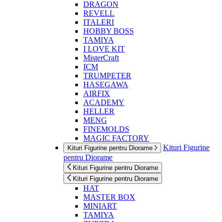
DRAGON
REVELL
ITALERI
HOBBY BOSS
TAMIYA
I LOVE KIT
MisterCraft
ICM
TRUMPETER
HASEGAWA
AIRFIX
ACADEMY
HELLER
MENG
FINEMOLDS
MAGIC FACTORY
Kituri Figurine
Kituri Figurine pentru Diorame
pentru Diorame
Kituri Figurine pentru Diorame
Kituri Figurine pentru Diorame
HAT
MASTER BOX
MINIART
TAMIYA