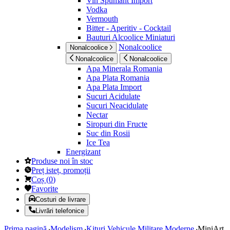
Vin Spumant Import
Vodka
Vermouth
Bitter - Aperitiv - Cocktail
Bauturi Alcoolice Miniaturi
Nonalcoolice
Nonalcoolice
Nonalcoolice
Nonalcoolice
Apa Minerala Romania
Apa Plata Romania
Apa Plata Import
Sucuri Acidulate
Sucuri Neacidulate
Nectar
Siropuri din Fructe
Suc din Rosii
Ice Tea
Energizant
Produse noi în stoc
Preț isteț, promoții
Coș
(
0
)
Favorite
Costuri de livrare
Livrări telefonice
Prima pagină
Modelism
Kituri Vehicule Militare Moderne
MiniArt