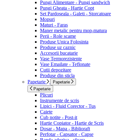
Pungi Alimentare - Pungi sandwich
Pungi Gheata - Hartie Copt
Set Pardoseala - Galeti - Storcatoare
Mopuri
Maturi - Faras
Maner metalic pentru mop-matura
Perii - Role scame
Produse Unica Folosinta
Produse uz caznic
Accesorii bucatarie
Vase Termorezistente
Vase Emailate - Teflonate
Cutii depozitare
Produse din sticla
Papetarie
Papetarie
Papetarie
Plicuri
Instrumente de scris
Lipici - Fluid Corector - Tus
Caiete
Cub notite - Post-it
Hartie Copiator - Hartie de Scris
Dosar - Mapa - Biblioraft
Perfotar - Capsator - Capse
Banda adeziva - sfoara