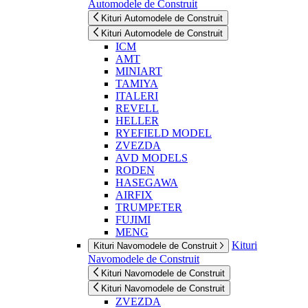
Automodele de Construit
Kituri Automodele de Construit
Kituri Automodele de Construit
ICM
AMT
MINIART
TAMIYA
ITALERI
REVELL
HELLER
RYEFIELD MODEL
ZVEZDA
AVD MODELS
RODEN
HASEGAWA
AIRFIX
TRUMPETER
FUJIMI
MENG
Kituri
Kituri Navomodele de Construit
Navomodele de Construit
Kituri Navomodele de Construit
Kituri Navomodele de Construit
ZVEZDA