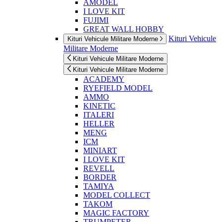
AMODEL
I LOVE KIT
FUJIMI
GREAT WALL HOBBY
Kituri Vehicule
Kituri Vehicule Militare Moderne
Militare Moderne
Kituri Vehicule Militare Moderne
Kituri Vehicule Militare Moderne
ACADEMY
RYEFIELD MODEL
AMMO
KINETIC
ITALERI
HELLER
MENG
ICM
MINIART
I LOVE KIT
REVELL
BORDER
TAMIYA
MODEL COLLECT
TAKOM
MAGIC FACTORY
TRUMPETER