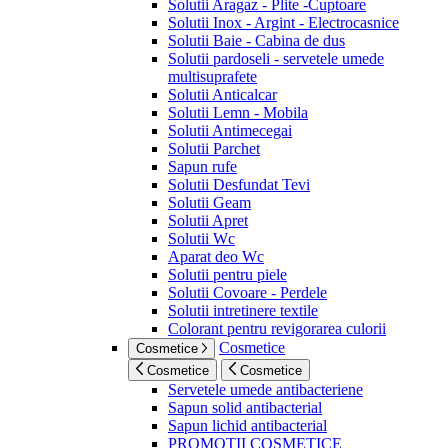
Solutii Aragaz - Plite -Cuptoare
Solutii Inox - Argint - Electrocasnice
Solutii Baie - Cabina de dus
Solutii pardoseli - servetele umede
multisuprafete
Solutii Anticalcar
Solutii Lemn - Mobila
Solutii Antimecegai
Solutii Parchet
Sapun rufe
Solutii Desfundat Tevi
Solutii Geam
Solutii Apret
Solutii Wc
Aparat deo Wc
Solutii pentru piele
Solutii Covoare - Perdele
Solutii intretinere textile
Colorant pentru revigorarea culorii
Cosmetice
Cosmetice
Cosmetice
Cosmetice
Servetele umede antibacteriene
Sapun solid antibacterial
Sapun lichid antibacterial
PROMOTII COSMETICE