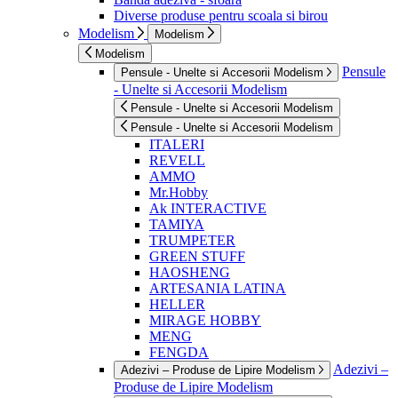
Diverse produse pentru scoala si birou
Modelism
Modelism
Modelism
Pensule
Pensule - Unelte si Accesorii Modelism
- Unelte si Accesorii Modelism
Pensule - Unelte si Accesorii Modelism
Pensule - Unelte si Accesorii Modelism
ITALERI
REVELL
AMMO
Mr.Hobby
Ak INTERACTIVE
TAMIYA
TRUMPETER
GREEN STUFF
HAOSHENG
ARTESANIA LATINA
HELLER
MIRAGE HOBBY
MENG
FENGDA
Adezivi –
Adezivi – Produse de Lipire Modelism
Produse de Lipire Modelism