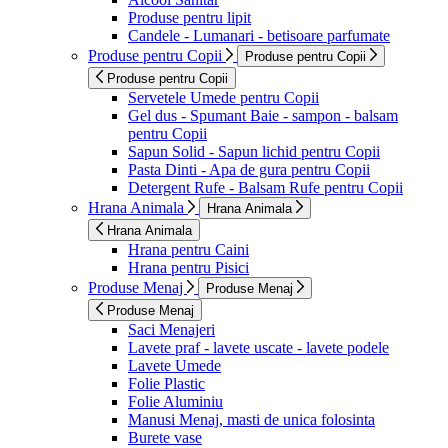
Produse pentru lipit
Candele - Lumanari - betisoare parfumate
Produse pentru Copii
Produse pentru Copii
Produse pentru Copii
Servetele Umede pentru Copii
Gel dus - Spumant Baie - sampon - balsam
pentru Copii
Sapun Solid - Sapun lichid pentru Copii
Pasta Dinti - Apa de gura pentru Copii
Detergent Rufe - Balsam Rufe pentru Copii
Hrana Animala
Hrana Animala
Hrana Animala
Hrana pentru Caini
Hrana pentru Pisici
Produse Menaj
Produse Menaj
Produse Menaj
Saci Menajeri
Lavete praf - lavete uscate - lavete podele
Lavete Umede
Folie Plastic
Folie Aluminiu
Manusi Menaj, masti de unica folosinta
Burete vase