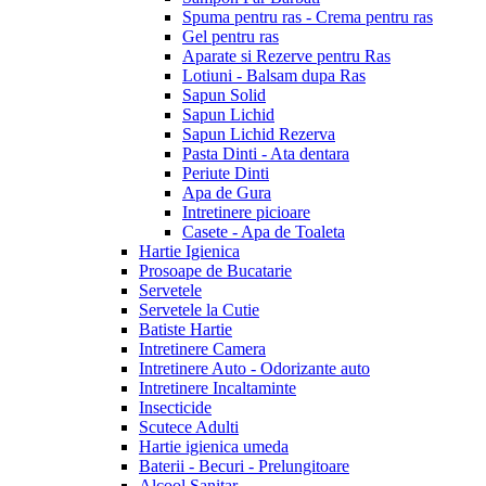
Spuma pentru ras - Crema pentru ras
Gel pentru ras
Aparate si Rezerve pentru Ras
Lotiuni - Balsam dupa Ras
Sapun Solid
Sapun Lichid
Sapun Lichid Rezerva
Pasta Dinti - Ata dentara
Periute Dinti
Apa de Gura
Intretinere picioare
Casete - Apa de Toaleta
Hartie Igienica
Prosoape de Bucatarie
Servetele
Servetele la Cutie
Batiste Hartie
Intretinere Camera
Intretinere Auto - Odorizante auto
Intretinere Incaltaminte
Insecticide
Scutece Adulti
Hartie igienica umeda
Baterii - Becuri - Prelungitoare
Alcool Sanitar