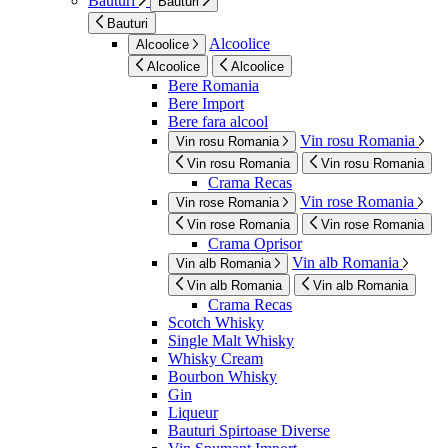
Bauturi
Bauturi
Bauturi
Alcoolice
Alcoolice
Alcoolice
Alcoolice
Bere Romania
Bere Import
Bere fara alcool
Vin rosu Romania
Vin rosu Romania
Vin rosu Romania
Vin rosu Romania
Crama Recas
Vin rose Romania
Vin rose Romania
Vin rose Romania
Vin rose Romania
Crama Oprisor
Vin alb Romania
Vin alb Romania
Vin alb Romania
Vin alb Romania
Crama Recas
Scotch Whisky
Single Malt Whisky
Whisky Cream
Bourbon Whisky
Gin
Liqueur
Bauturi Spirtoase Diverse