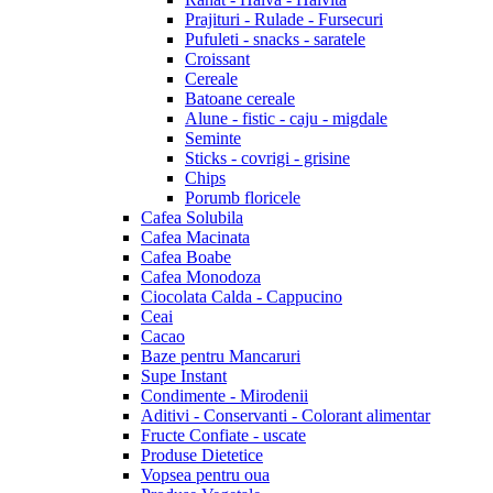
Prajituri - Rulade - Fursecuri
Pufuleti - snacks - saratele
Croissant
Cereale
Batoane cereale
Alune - fistic - caju - migdale
Seminte
Sticks - covrigi - grisine
Chips
Porumb floricele
Cafea Solubila
Cafea Macinata
Cafea Boabe
Cafea Monodoza
Ciocolata Calda - Cappucino
Ceai
Cacao
Baze pentru Mancaruri
Supe Instant
Condimente - Mirodenii
Aditivi - Conservanti - Colorant alimentar
Fructe Confiate - uscate
Produse Dietetice
Vopsea pentru oua