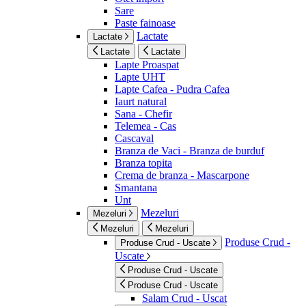
Sare
Paste fainoase
Lactate
Lactate
Lactate
Lactate
Lapte Proaspat
Lapte UHT
Lapte Cafea - Pudra Cafea
Iaurt natural
Sana - Chefir
Telemea - Cas
Cascaval
Branza de Vaci - Branza de burduf
Branza topita
Crema de branza - Mascarpone
Smantana
Unt
Mezeluri
Mezeluri
Mezeluri
Mezeluri
Produse Crud -
Produse Crud - Uscate
Uscate
Produse Crud - Uscate
Produse Crud - Uscate
Salam Crud - Uscat