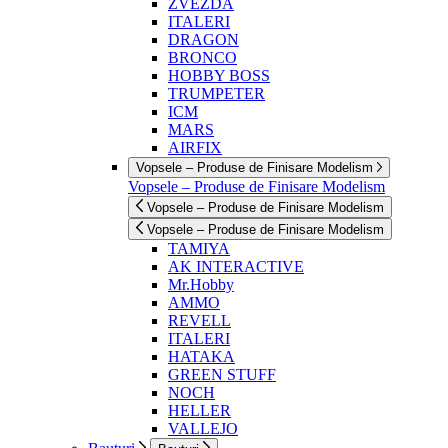
ZVEZDA
ITALERI
DRAGON
BRONCO
HOBBY BOSS
TRUMPETER
ICM
MARS
AIRFIX
Vopsele – Produse de Finisare Modelism
Vopsele – Produse de Finisare Modelism
Vopsele – Produse de Finisare Modelism
Vopsele – Produse de Finisare Modelism
TAMIYA
AK INTERACTIVE
Mr.Hobby
AMMO
REVELL
ITALERI
HATAKA
GREEN STUFF
NOCH
HELLER
VALLEJO