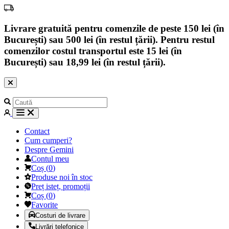
Livrare gratuită pentru comenzile de peste 150 lei (în
București) sau 500 lei (în restul țării). Pentru restul
comenzilor costul transportul este 15 lei (în
București) sau 18,99 lei (în restul țării).
Contact
Cum cumperi?
Despre Gemini
Contul meu
Coș
(
0
)
Produse noi în stoc
Preț isteț, promoții
Coș
(
0
)
Favorite
Costuri de livrare
Livrări telefonice