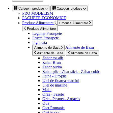
Categorii produse
Categorii produse
PRO MODELISM
PACHETE ECONOMICE
Produse Alimentare
Produse Alimentare
Produse Alimentare
Legume Proaspete
Fructe Proaspete
Inghetata
Alimente de Baza
Alimente de Baza
Alimente de Baza
Alimente de Baza
Zahar tos alb
Zahar Brun
Zahar pudra
Zahar plic - Zhar stick - Zahar cubic
Faina - Drojdie
Ulei de floarea soarelui
Ulei de masline
Malai
Orez - Fasole
Gris - Pesmet - Arpacas
Oua
Otet Romania
Otet import