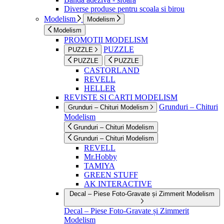
Diverse produse pentru scoala si birou
Modelism
Modelism
Modelism
PROMOTII MODELISM
PUZZLE
PUZZLE
PUZZLE
PUZZLE
CASTORLAND
REVELL
HELLER
REVISTE SI CARTI MODELISM
Grunduri – Chituri
Grunduri – Chituri Modelism
Modelism
Grunduri – Chituri Modelism
Grunduri – Chituri Modelism
REVELL
Mr.Hobby
TAMIYA
GREEN STUFF
AK INTERACTIVE
Decal – Piese Foto-Gravate și Zimmerit Modelism
Decal – Piese Foto-Gravate și Zimmerit
Modelism