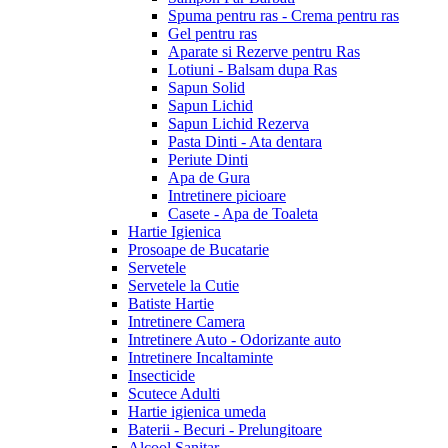
Spuma pentru ras - Crema pentru ras
Gel pentru ras
Aparate si Rezerve pentru Ras
Lotiuni - Balsam dupa Ras
Sapun Solid
Sapun Lichid
Sapun Lichid Rezerva
Pasta Dinti - Ata dentara
Periute Dinti
Apa de Gura
Intretinere picioare
Casete - Apa de Toaleta
Hartie Igienica
Prosoape de Bucatarie
Servetele
Servetele la Cutie
Batiste Hartie
Intretinere Camera
Intretinere Auto - Odorizante auto
Intretinere Incaltaminte
Insecticide
Scutece Adulti
Hartie igienica umeda
Baterii - Becuri - Prelungitoare
Alcool Sanitar