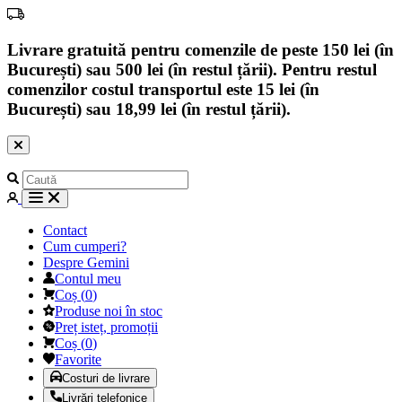
Livrare gratuită pentru comenzile de peste 150 lei (în
București) sau 500 lei (în restul țării). Pentru restul
comenzilor costul transportul este 15 lei (în
București) sau 18,99 lei (în restul țării).
Contact
Cum cumperi?
Despre Gemini
Contul meu
Coș
(
0
)
Produse noi în stoc
Preț isteț, promoții
Coș
(
0
)
Favorite
Costuri de livrare
Livrări telefonice