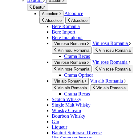
Bauturi
Bauturi
Bauturi
Alcoolice
Alcoolice
Alcoolice
Alcoolice
Bere Romania
Bere Import
Bere fara alcool
Vin rosu Romania
Vin rosu Romania
Vin rosu Romania
Vin rosu Romania
Crama Recas
Vin rose Romania
Vin rose Romania
Vin rose Romania
Vin rose Romania
Crama Oprisor
Vin alb Romania
Vin alb Romania
Vin alb Romania
Vin alb Romania
Crama Recas
Scotch Whisky
Single Malt Whisky
Whisky Cream
Bourbon Whisky
Gin
Liqueur
Bauturi Spirtoase Diverse