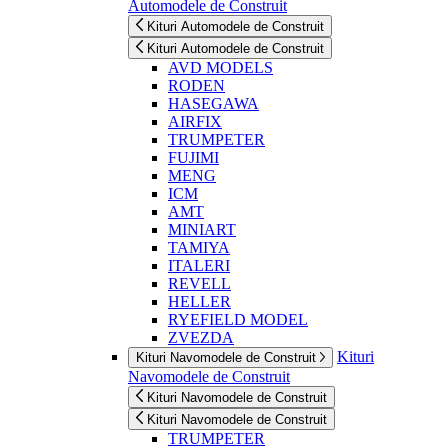
Automodele de Construit
Kituri Automodele de Construit
Kituri Automodele de Construit
AVD MODELS
RODEN
HASEGAWA
AIRFIX
TRUMPETER
FUJIMI
MENG
ICM
AMT
MINIART
TAMIYA
ITALERI
REVELL
HELLER
RYEFIELD MODEL
ZVEZDA
Kituri
Kituri Navomodele de Construit
Navomodele de Construit
Kituri Navomodele de Construit
Kituri Navomodele de Construit
TRUMPETER