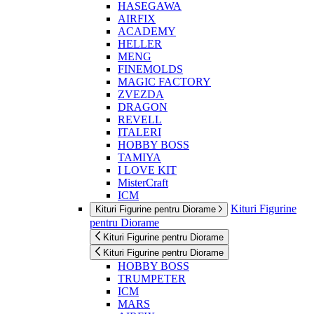
HASEGAWA
AIRFIX
ACADEMY
HELLER
MENG
FINEMOLDS
MAGIC FACTORY
ZVEZDA
DRAGON
REVELL
ITALERI
HOBBY BOSS
TAMIYA
I LOVE KIT
MisterCraft
ICM
Kituri Figurine
Kituri Figurine pentru Diorame
pentru Diorame
Kituri Figurine pentru Diorame
Kituri Figurine pentru Diorame
HOBBY BOSS
TRUMPETER
ICM
MARS