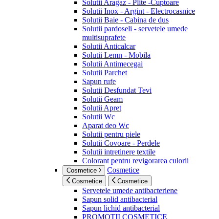
Solutii Aragaz - Plite -Cuptoare
Solutii Inox - Argint - Electrocasnice
Solutii Baie - Cabina de dus
Solutii pardoseli - servetele umede
multisuprafete
Solutii Anticalcar
Solutii Lemn - Mobila
Solutii Antimecegai
Solutii Parchet
Sapun rufe
Solutii Desfundat Tevi
Solutii Geam
Solutii Apret
Solutii Wc
Aparat deo Wc
Solutii pentru piele
Solutii Covoare - Perdele
Solutii intretinere textile
Colorant pentru revigorarea culorii
Cosmetice
Cosmetice
Cosmetice
Cosmetice
Servetele umede antibacteriene
Sapun solid antibacterial
Sapun lichid antibacterial
PROMOTII COSMETICE