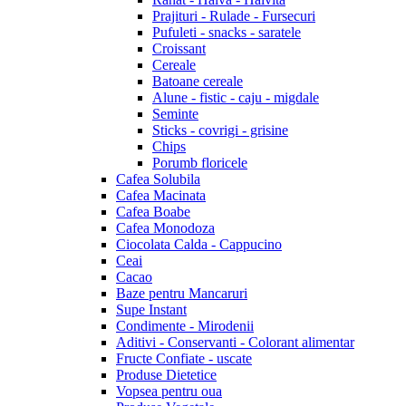
Prajituri - Rulade - Fursecuri
Pufuleti - snacks - saratele
Croissant
Cereale
Batoane cereale
Alune - fistic - caju - migdale
Seminte
Sticks - covrigi - grisine
Chips
Porumb floricele
Cafea Solubila
Cafea Macinata
Cafea Boabe
Cafea Monodoza
Ciocolata Calda - Cappucino
Ceai
Cacao
Baze pentru Mancaruri
Supe Instant
Condimente - Mirodenii
Aditivi - Conservanti - Colorant alimentar
Fructe Confiate - uscate
Produse Dietetice
Vopsea pentru oua