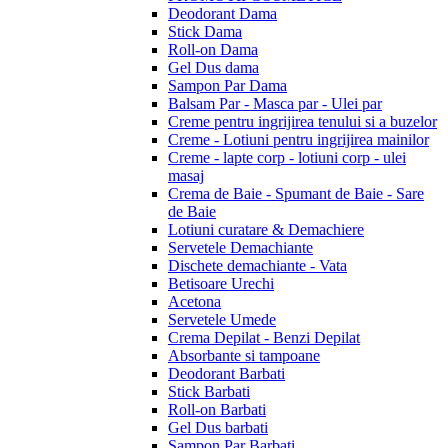
Deodorant Dama
Stick Dama
Roll-on Dama
Gel Dus dama
Sampon Par Dama
Balsam Par - Masca par - Ulei par
Creme pentru ingrijirea tenului si a buzelor
Creme - Lotiuni pentru ingrijirea mainilor
Creme - lapte corp - lotiuni corp - ulei
masaj
Crema de Baie - Spumant de Baie - Sare
de Baie
Lotiuni curatare & Demachiere
Servetele Demachiante
Dischete demachiante - Vata
Betisoare Urechi
Acetona
Servetele Umede
Crema Depilat - Benzi Depilat
Absorbante si tampoane
Deodorant Barbati
Stick Barbati
Roll-on Barbati
Gel Dus barbati
Sampon Par Barbati