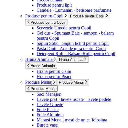
Produse pentru lipit
Candele - Lumanari - betisoare parfumate
Produse pentru Copii
Produse pentru Copii
Produse pentru Copii
Servetele Umede pentru Copii
Gel dus - Spumant Baie - sampon - balsam
pentru Copii
Sapun Solid - Sapun lichid pentru Copii
Pasta Dinti - Apa de gura pentru Copii
Detergent Rufe - Balsam Rufe pentru Copii
Hrana Animala
Hrana Animala
Hrana Animala
Hrana pentru Caini
Hrana pentru Pisici
Produse Menaj
Produse Menaj
Produse Menaj
Saci Menajeri
Lavete praf - lavete uscate - lavete podele
Lavete Umede
Folie Plastic
Folie Aluminiu
Manusi Menaj, masti de unica folosinta
Burete vase