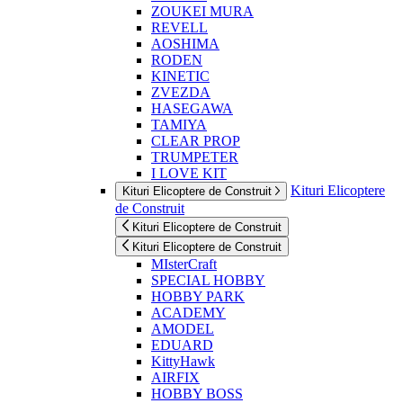
ZOUKEI MURA
REVELL
AOSHIMA
RODEN
KINETIC
ZVEZDA
HASEGAWA
TAMIYA
CLEAR PROP
TRUMPETER
I LOVE KIT
Kituri Elicoptere
Kituri Elicoptere de Construit
de Construit
Kituri Elicoptere de Construit
Kituri Elicoptere de Construit
MIsterCraft
SPECIAL HOBBY
HOBBY PARK
ACADEMY
AMODEL
EDUARD
KittyHawk
AIRFIX
HOBBY BOSS