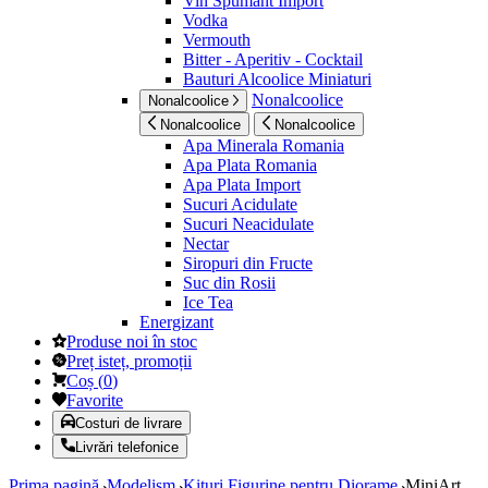
Vin Spumant Import
Vodka
Vermouth
Bitter - Aperitiv - Cocktail
Bauturi Alcoolice Miniaturi
Nonalcoolice
Nonalcoolice
Nonalcoolice
Nonalcoolice
Apa Minerala Romania
Apa Plata Romania
Apa Plata Import
Sucuri Acidulate
Sucuri Neacidulate
Nectar
Siropuri din Fructe
Suc din Rosii
Ice Tea
Energizant
Produse noi în stoc
Preț isteț, promoții
Coș
(
0
)
Favorite
Costuri de livrare
Livrări telefonice
Prima pagină
Modelism
Kituri Figurine pentru Diorame
MiniArt