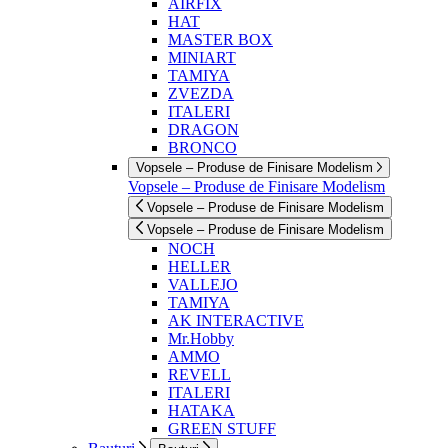
AIRFIX
HAT
MASTER BOX
MINIART
TAMIYA
ZVEZDA
ITALERI
DRAGON
BRONCO
Vopsele – Produse de Finisare Modelism
Vopsele – Produse de Finisare Modelism
Vopsele – Produse de Finisare Modelism
Vopsele – Produse de Finisare Modelism
NOCH
HELLER
VALLEJO
TAMIYA
AK INTERACTIVE
Mr.Hobby
AMMO
REVELL
ITALERI
HATAKA
GREEN STUFF