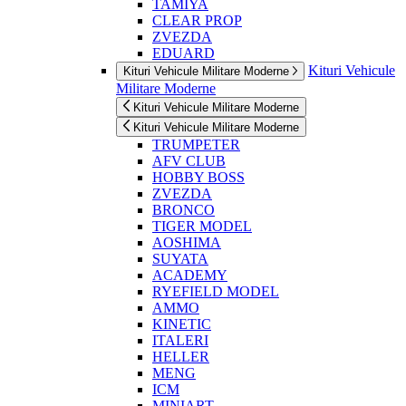
TAMIYA
CLEAR PROP
ZVEZDA
EDUARD
Kituri Vehicule
Kituri Vehicule Militare Moderne
Militare Moderne
Kituri Vehicule Militare Moderne
Kituri Vehicule Militare Moderne
TRUMPETER
AFV CLUB
HOBBY BOSS
ZVEZDA
BRONCO
TIGER MODEL
AOSHIMA
SUYATA
ACADEMY
RYEFIELD MODEL
AMMO
KINETIC
ITALERI
HELLER
MENG
ICM
MINIART