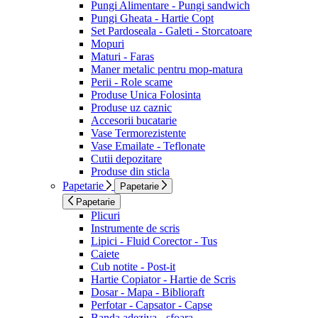
Pungi Alimentare - Pungi sandwich
Pungi Gheata - Hartie Copt
Set Pardoseala - Galeti - Storcatoare
Mopuri
Maturi - Faras
Maner metalic pentru mop-matura
Perii - Role scame
Produse Unica Folosinta
Produse uz caznic
Accesorii bucatarie
Vase Termorezistente
Vase Emailate - Teflonate
Cutii depozitare
Produse din sticla
Papetarie
Papetarie
Papetarie
Plicuri
Instrumente de scris
Lipici - Fluid Corector - Tus
Caiete
Cub notite - Post-it
Hartie Copiator - Hartie de Scris
Dosar - Mapa - Biblioraft
Perfotar - Capsator - Capse
Banda adeziva - sfoara