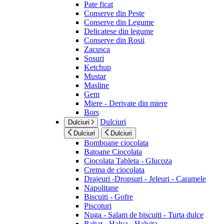
Pate ficat
Conserve din Peste
Conserve din Legume
Delicatese din legume
Conserve din Rosii
Zacusca
Sosuri
Ketchup
Mustar
Masline
Gem
Miere - Derivate din miere
Bors
Dulciuri
Dulciuri
Dulciuri
Dulciuri
Bomboane ciocolata
Batoane Ciocolata
Ciocolata Tableta - Glucoza
Crema de ciocolata
Drajeuri -Dropsuri - Jeleuri - Caramele
Napolitane
Biscuiti - Gofre
Piscoturi
Nuga - Salam de biscuiti - Turta dulce
Rahat - Halva - Halvita