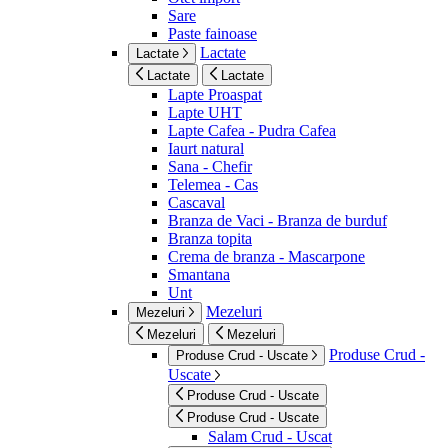
Sare
Paste fainoase
Lactate
Lactate
Lactate
Lactate
Lapte Proaspat
Lapte UHT
Lapte Cafea - Pudra Cafea
Iaurt natural
Sana - Chefir
Telemea - Cas
Cascaval
Branza de Vaci - Branza de burduf
Branza topita
Crema de branza - Mascarpone
Smantana
Unt
Mezeluri
Mezeluri
Mezeluri
Mezeluri
Produse Crud -
Produse Crud - Uscate
Uscate
Produse Crud - Uscate
Produse Crud - Uscate
Salam Crud - Uscat