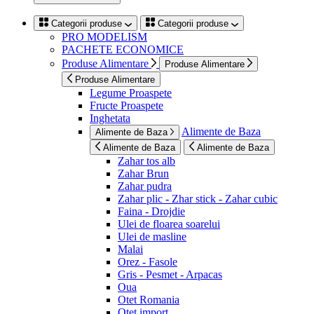
Categorii produse
Categorii produse
PRO MODELISM
PACHETE ECONOMICE
Produse Alimentare
Produse Alimentare
Produse Alimentare
Legume Proaspete
Fructe Proaspete
Inghetata
Alimente de Baza
Alimente de Baza
Alimente de Baza
Alimente de Baza
Zahar tos alb
Zahar Brun
Zahar pudra
Zahar plic - Zhar stick - Zahar cubic
Faina - Drojdie
Ulei de floarea soarelui
Ulei de masline
Malai
Orez - Fasole
Gris - Pesmet - Arpacas
Oua
Otet Romania
Otet import