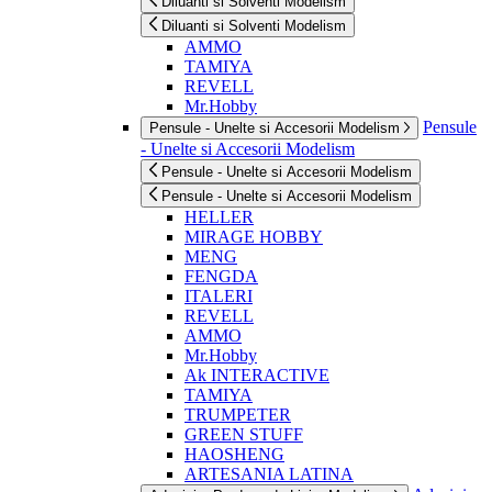
Diluanti si Solventi Modelism
Diluanti si Solventi Modelism
AMMO
TAMIYA
REVELL
Mr.Hobby
Pensule
Pensule - Unelte si Accesorii Modelism
- Unelte si Accesorii Modelism
Pensule - Unelte si Accesorii Modelism
Pensule - Unelte si Accesorii Modelism
HELLER
MIRAGE HOBBY
MENG
FENGDA
ITALERI
REVELL
AMMO
Mr.Hobby
Ak INTERACTIVE
TAMIYA
TRUMPETER
GREEN STUFF
HAOSHENG
ARTESANIA LATINA