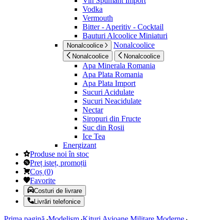
Vin Spumant Import
Vodka
Vermouth
Bitter - Aperitiv - Cocktail
Bauturi Alcoolice Miniaturi
Nonalcoolice
Nonalcoolice
Nonalcoolice
Nonalcoolice
Apa Minerala Romania
Apa Plata Romania
Apa Plata Import
Sucuri Acidulate
Sucuri Neacidulate
Nectar
Siropuri din Fructe
Suc din Rosii
Ice Tea
Energizant
Produse noi în stoc
Preț isteț, promoții
Coș
(
0
)
Favorite
Costuri de livrare
Livrări telefonice
Prima pagină
Modelism
Kituri Avioane Militare Moderne