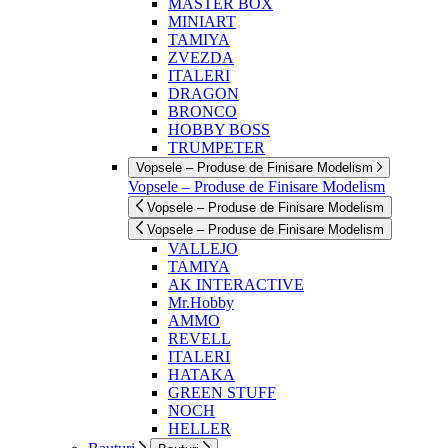
MASTER BOX
MINIART
TAMIYA
ZVEZDA
ITALERI
DRAGON
BRONCO
HOBBY BOSS
TRUMPETER
Vopsele – Produse de Finisare Modelism
Vopsele – Produse de Finisare Modelism
Vopsele – Produse de Finisare Modelism
Vopsele – Produse de Finisare Modelism
VALLEJO
TAMIYA
AK INTERACTIVE
Mr.Hobby
AMMO
REVELL
ITALERI
HATAKA
GREEN STUFF
NOCH
HELLER