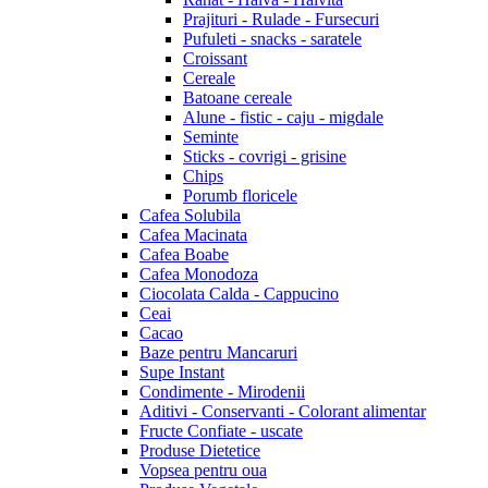
Prajituri - Rulade - Fursecuri
Pufuleti - snacks - saratele
Croissant
Cereale
Batoane cereale
Alune - fistic - caju - migdale
Seminte
Sticks - covrigi - grisine
Chips
Porumb floricele
Cafea Solubila
Cafea Macinata
Cafea Boabe
Cafea Monodoza
Ciocolata Calda - Cappucino
Ceai
Cacao
Baze pentru Mancaruri
Supe Instant
Condimente - Mirodenii
Aditivi - Conservanti - Colorant alimentar
Fructe Confiate - uscate
Produse Dietetice
Vopsea pentru oua