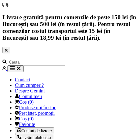
Livrare gratuită pentru comenzile de peste 150 lei (în
București) sau 500 lei (în restul țării). Pentru restul
comenzilor costul transportul este 15 lei (în
București) sau 18,99 lei (în restul țării).
Contact
Cum cumperi?
Despre Gemini
Contul meu
Coș
(
0
)
Produse noi în stoc
Preț isteț, promoții
Coș
(
0
)
Favorite
Costuri de livrare
Livrări telefonice