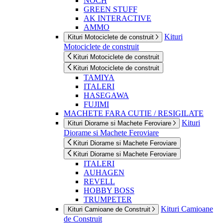
NOCH
GREEN STUFF
AK INTERACTIVE
AMMO
Kituri
Kituri Motociclete de construit
Motociclete de construit
Kituri Motociclete de construit
Kituri Motociclete de construit
TAMIYA
ITALERI
HASEGAWA
FUJIMI
MACHETE FARA CUTIE / RESIGILATE
Kituri
Kituri Diorame si Machete Feroviare
Diorame si Machete Feroviare
Kituri Diorame si Machete Feroviare
Kituri Diorame si Machete Feroviare
ITALERI
AUHAGEN
REVELL
HOBBY BOSS
TRUMPETER
Kituri Camioane
Kituri Camioane de Construit
de Construit