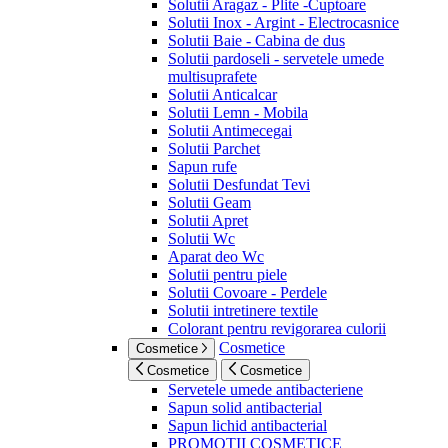
Solutii Aragaz - Plite -Cuptoare
Solutii Inox - Argint - Electrocasnice
Solutii Baie - Cabina de dus
Solutii pardoseli - servetele umede
multisuprafete
Solutii Anticalcar
Solutii Lemn - Mobila
Solutii Antimecegai
Solutii Parchet
Sapun rufe
Solutii Desfundat Tevi
Solutii Geam
Solutii Apret
Solutii Wc
Aparat deo Wc
Solutii pentru piele
Solutii Covoare - Perdele
Solutii intretinere textile
Colorant pentru revigorarea culorii
Cosmetice
Cosmetice
Cosmetice
Cosmetice
Servetele umede antibacteriene
Sapun solid antibacterial
Sapun lichid antibacterial
PROMOTII COSMETICE