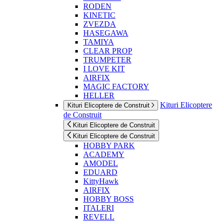
RODEN
KINETIC
ZVEZDA
HASEGAWA
TAMIYA
CLEAR PROP
TRUMPETER
I LOVE KIT
AIRFIX
MAGIC FACTORY
HELLER
Kituri Elicoptere
Kituri Elicoptere de Construit
de Construit
Kituri Elicoptere de Construit
Kituri Elicoptere de Construit
HOBBY PARK
ACADEMY
AMODEL
EDUARD
KittyHawk
AIRFIX
HOBBY BOSS
ITALERI
REVELL