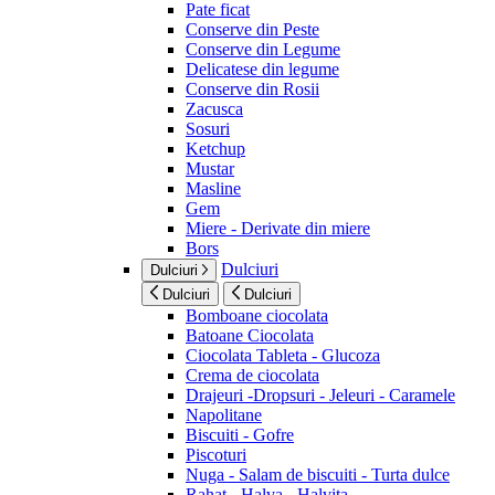
Pate ficat
Conserve din Peste
Conserve din Legume
Delicatese din legume
Conserve din Rosii
Zacusca
Sosuri
Ketchup
Mustar
Masline
Gem
Miere - Derivate din miere
Bors
Dulciuri
Dulciuri
Dulciuri
Dulciuri
Bomboane ciocolata
Batoane Ciocolata
Ciocolata Tableta - Glucoza
Crema de ciocolata
Drajeuri -Dropsuri - Jeleuri - Caramele
Napolitane
Biscuiti - Gofre
Piscoturi
Nuga - Salam de biscuiti - Turta dulce
Rahat - Halva - Halvita