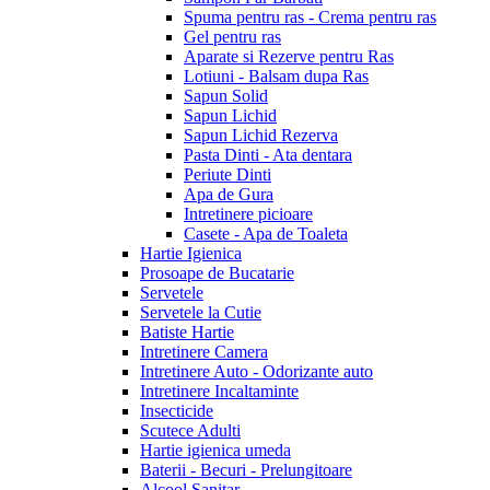
Spuma pentru ras - Crema pentru ras
Gel pentru ras
Aparate si Rezerve pentru Ras
Lotiuni - Balsam dupa Ras
Sapun Solid
Sapun Lichid
Sapun Lichid Rezerva
Pasta Dinti - Ata dentara
Periute Dinti
Apa de Gura
Intretinere picioare
Casete - Apa de Toaleta
Hartie Igienica
Prosoape de Bucatarie
Servetele
Servetele la Cutie
Batiste Hartie
Intretinere Camera
Intretinere Auto - Odorizante auto
Intretinere Incaltaminte
Insecticide
Scutece Adulti
Hartie igienica umeda
Baterii - Becuri - Prelungitoare
Alcool Sanitar