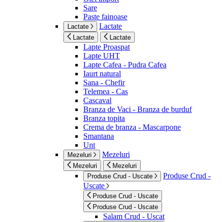
Sare
Paste fainoase
Lactate
Lactate
Lactate
Lactate
Lapte Proaspat
Lapte UHT
Lapte Cafea - Pudra Cafea
Iaurt natural
Sana - Chefir
Telemea - Cas
Cascaval
Branza de Vaci - Branza de burduf
Branza topita
Crema de branza - Mascarpone
Smantana
Unt
Mezeluri
Mezeluri
Mezeluri
Mezeluri
Produse Crud -
Produse Crud - Uscate
Uscate
Produse Crud - Uscate
Produse Crud - Uscate
Salam Crud - Uscat