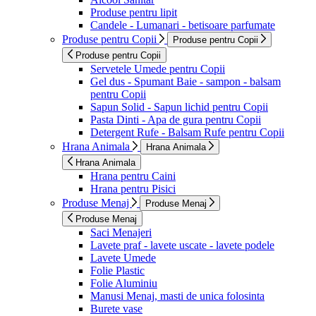
Produse pentru lipit
Candele - Lumanari - betisoare parfumate
Produse pentru Copii
Produse pentru Copii
Produse pentru Copii
Servetele Umede pentru Copii
Gel dus - Spumant Baie - sampon - balsam
pentru Copii
Sapun Solid - Sapun lichid pentru Copii
Pasta Dinti - Apa de gura pentru Copii
Detergent Rufe - Balsam Rufe pentru Copii
Hrana Animala
Hrana Animala
Hrana Animala
Hrana pentru Caini
Hrana pentru Pisici
Produse Menaj
Produse Menaj
Produse Menaj
Saci Menajeri
Lavete praf - lavete uscate - lavete podele
Lavete Umede
Folie Plastic
Folie Aluminiu
Manusi Menaj, masti de unica folosinta
Burete vase