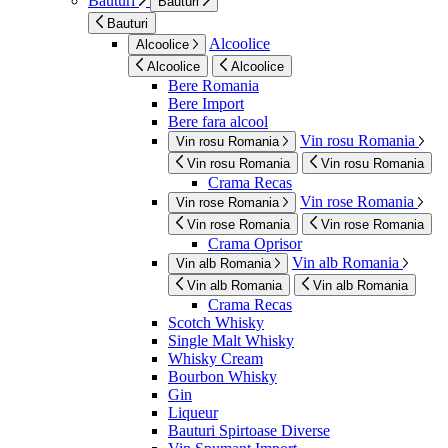
Bauturi
Bauturi
Bauturi
Alcoolice
Alcoolice
Alcoolice
Alcoolice
Bere Romania
Bere Import
Bere fara alcool
Vin rosu Romania
Vin rosu Romania
Vin rosu Romania
Vin rosu Romania
Crama Recas
Vin rose Romania
Vin rose Romania
Vin rose Romania
Vin rose Romania
Crama Oprisor
Vin alb Romania
Vin alb Romania
Vin alb Romania
Vin alb Romania
Crama Recas
Scotch Whisky
Single Malt Whisky
Whisky Cream
Bourbon Whisky
Gin
Liqueur
Bauturi Spirtoase Diverse