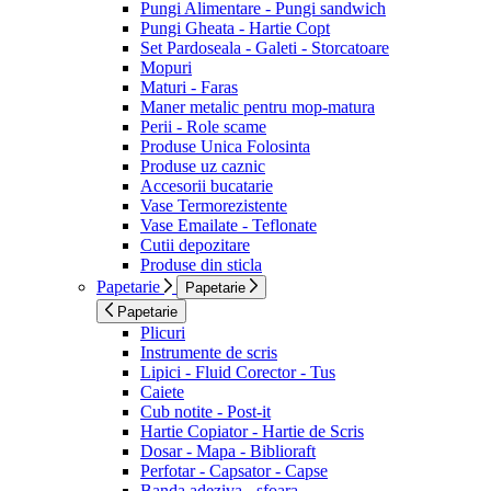
Pungi Alimentare - Pungi sandwich
Pungi Gheata - Hartie Copt
Set Pardoseala - Galeti - Storcatoare
Mopuri
Maturi - Faras
Maner metalic pentru mop-matura
Perii - Role scame
Produse Unica Folosinta
Produse uz caznic
Accesorii bucatarie
Vase Termorezistente
Vase Emailate - Teflonate
Cutii depozitare
Produse din sticla
Papetarie
Papetarie
Papetarie
Plicuri
Instrumente de scris
Lipici - Fluid Corector - Tus
Caiete
Cub notite - Post-it
Hartie Copiator - Hartie de Scris
Dosar - Mapa - Biblioraft
Perfotar - Capsator - Capse
Banda adeziva - sfoara