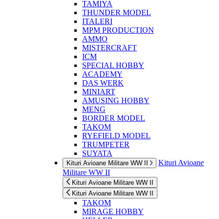
TAMIYA
THUNDER MODEL
ITALERI
MPM PRODUCTION
AMMO
MISTERCRAFT
ICM
SPECIAL HOBBY
ACADEMY
DAS WERK
MINIART
AMUSING HOBBY
MENG
BORDER MODEL
TAKOM
RYEFIELD MODEL
TRUMPETER
SUYATA
Kituri Avioane
Kituri Avioane Militare WW II
Militare WW II
Kituri Avioane Militare WW II
Kituri Avioane Militare WW II
TAKOM
MIRAGE HOBBY