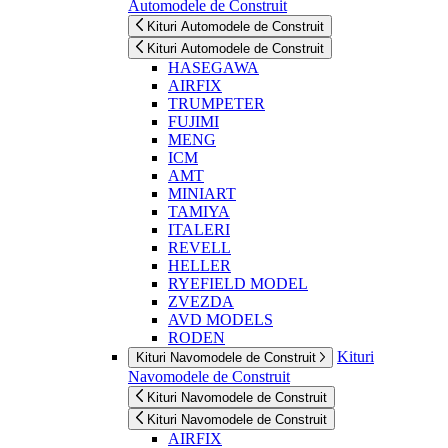
Automodele de Construit
Kituri Automodele de Construit
Kituri Automodele de Construit
HASEGAWA
AIRFIX
TRUMPETER
FUJIMI
MENG
ICM
AMT
MINIART
TAMIYA
ITALERI
REVELL
HELLER
RYEFIELD MODEL
ZVEZDA
AVD MODELS
RODEN
Kituri
Kituri Navomodele de Construit
Navomodele de Construit
Kituri Navomodele de Construit
Kituri Navomodele de Construit
AIRFIX