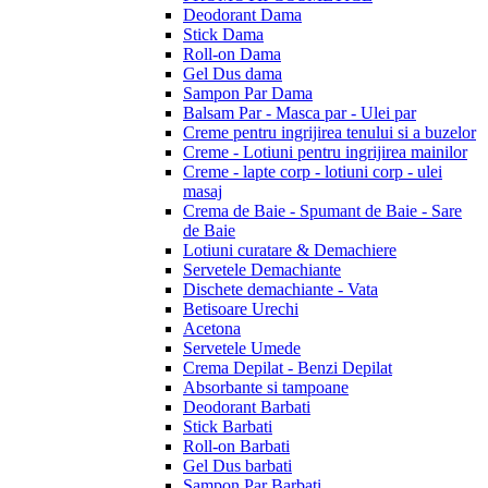
Deodorant Dama
Stick Dama
Roll-on Dama
Gel Dus dama
Sampon Par Dama
Balsam Par - Masca par - Ulei par
Creme pentru ingrijirea tenului si a buzelor
Creme - Lotiuni pentru ingrijirea mainilor
Creme - lapte corp - lotiuni corp - ulei
masaj
Crema de Baie - Spumant de Baie - Sare
de Baie
Lotiuni curatare & Demachiere
Servetele Demachiante
Dischete demachiante - Vata
Betisoare Urechi
Acetona
Servetele Umede
Crema Depilat - Benzi Depilat
Absorbante si tampoane
Deodorant Barbati
Stick Barbati
Roll-on Barbati
Gel Dus barbati
Sampon Par Barbati