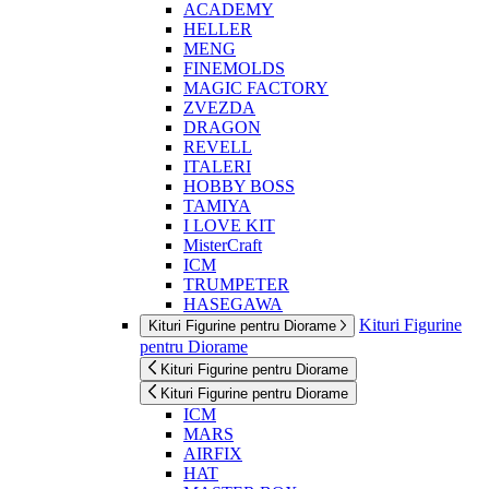
ACADEMY
HELLER
MENG
FINEMOLDS
MAGIC FACTORY
ZVEZDA
DRAGON
REVELL
ITALERI
HOBBY BOSS
TAMIYA
I LOVE KIT
MisterCraft
ICM
TRUMPETER
HASEGAWA
Kituri Figurine
Kituri Figurine pentru Diorame
pentru Diorame
Kituri Figurine pentru Diorame
Kituri Figurine pentru Diorame
ICM
MARS
AIRFIX
HAT