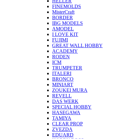
HELLER
FINEMOLDS
MisterCraft
BORDER
IBG MODELS
AMODEL
I LOVE KIT
FUJIMI
GREAT WALL HOBBY
ACADEMY
RODEN
ICM
TRUMPETER
ITALERI
BRONCO
MINIART
ZOUKEI MURA
REVELL
DAS WERK
SPECIAL HOBBY
HASEGAWA
TAMIYA
CLEAR PROP
ZVEZDA
EDUARD