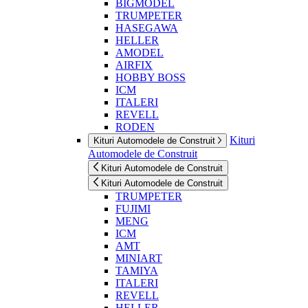
BIGMODEL
TRUMPETER
HASEGAWA
HELLER
AMODEL
AIRFIX
HOBBY BOSS
ICM
ITALERI
REVELL
RODEN
Kituri
Kituri Automodele de Construit
Automodele de Construit
Kituri Automodele de Construit
Kituri Automodele de Construit
TRUMPETER
FUJIMI
MENG
ICM
AMT
MINIART
TAMIYA
ITALERI
REVELL
HELLER