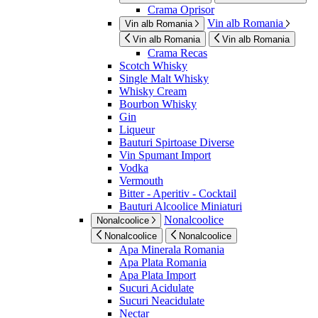
Crama Oprisor
Vin alb Romania
Vin alb Romania
Vin alb Romania
Vin alb Romania
Crama Recas
Scotch Whisky
Single Malt Whisky
Whisky Cream
Bourbon Whisky
Gin
Liqueur
Bauturi Spirtoase Diverse
Vin Spumant Import
Vodka
Vermouth
Bitter - Aperitiv - Cocktail
Bauturi Alcoolice Miniaturi
Nonalcoolice
Nonalcoolice
Nonalcoolice
Nonalcoolice
Apa Minerala Romania
Apa Plata Romania
Apa Plata Import
Sucuri Acidulate
Sucuri Neacidulate
Nectar