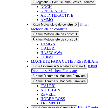
Vegetatie – Pomi si Iarba Statica Diorame
NOCH
GREEN STUFF
AK INTERACTIVE
AMMO
Kituri
Kituri Motociclete de construit
Motociclete de construit
Kituri Motociclete de construit
Kituri Motociclete de construit
TAMIYA
ITALERI
HASEGAWA
FUJIMI
MACHETE FARA CUTIE / RESIGILATE
Kituri
Kituri Diorame si Machete Feroviare
Diorame si Machete Feroviare
Kituri Diorame si Machete Feroviare
Kituri Diorame si Machete Feroviare
ITALERI
AUHAGEN
REVELL
HOBBY BOSS
TRUMPETER
Kituri Camioane
Kituri Camioane de Construit