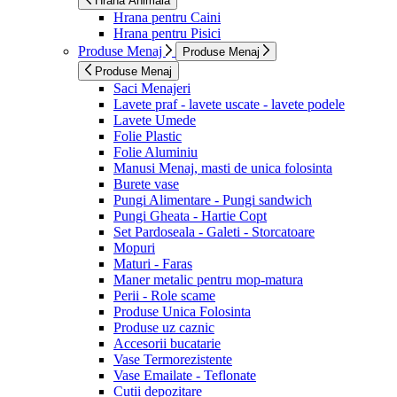
Hrana Animala
Hrana pentru Caini
Hrana pentru Pisici
Produse Menaj
Produse Menaj
Produse Menaj
Saci Menajeri
Lavete praf - lavete uscate - lavete podele
Lavete Umede
Folie Plastic
Folie Aluminiu
Manusi Menaj, masti de unica folosinta
Burete vase
Pungi Alimentare - Pungi sandwich
Pungi Gheata - Hartie Copt
Set Pardoseala - Galeti - Storcatoare
Mopuri
Maturi - Faras
Maner metalic pentru mop-matura
Perii - Role scame
Produse Unica Folosinta
Produse uz caznic
Accesorii bucatarie
Vase Termorezistente
Vase Emailate - Teflonate
Cutii depozitare