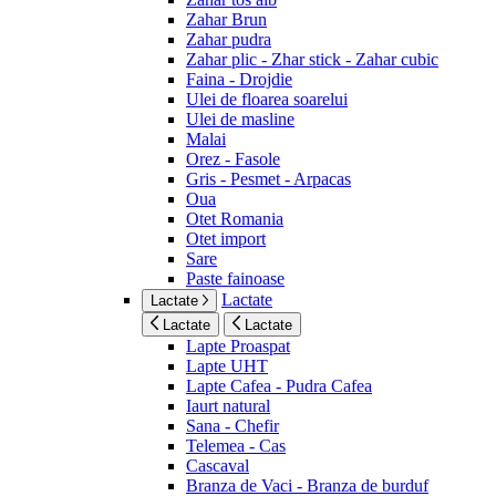
Zahar Brun
Zahar pudra
Zahar plic - Zhar stick - Zahar cubic
Faina - Drojdie
Ulei de floarea soarelui
Ulei de masline
Malai
Orez - Fasole
Gris - Pesmet - Arpacas
Oua
Otet Romania
Otet import
Sare
Paste fainoase
Lactate
Lactate
Lactate
Lactate
Lapte Proaspat
Lapte UHT
Lapte Cafea - Pudra Cafea
Iaurt natural
Sana - Chefir
Telemea - Cas
Cascaval
Branza de Vaci - Branza de burduf