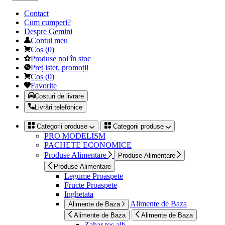
Contact
Cum cumperi?
Despre Gemini
Contul meu
Coș
(
0
)
Produse noi în stoc
Preț isteț, promoții
Coș
(
0
)
Favorite
Costuri de livrare
Livrări telefonice
Categorii produse
Categorii produse
PRO MODELISM
PACHETE ECONOMICE
Produse Alimentare
Produse Alimentare
Produse Alimentare
Legume Proaspete
Fructe Proaspete
Inghetata
Alimente de Baza
Alimente de Baza
Alimente de Baza
Alimente de Baza
Zahar tos alb