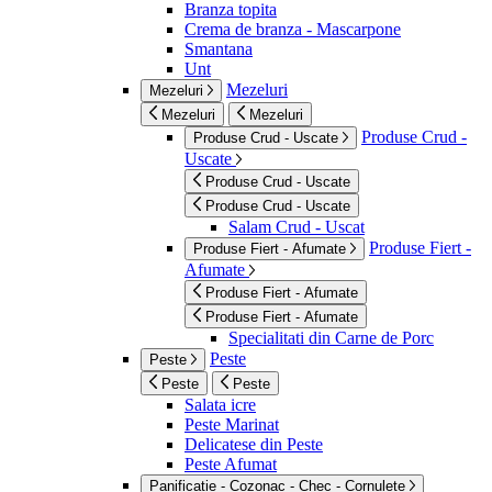
Branza topita
Crema de branza - Mascarpone
Smantana
Unt
Mezeluri
Mezeluri
Mezeluri
Mezeluri
Produse Crud -
Produse Crud - Uscate
Uscate
Produse Crud - Uscate
Produse Crud - Uscate
Salam Crud - Uscat
Produse Fiert -
Produse Fiert - Afumate
Afumate
Produse Fiert - Afumate
Produse Fiert - Afumate
Specialitati din Carne de Porc
Peste
Peste
Peste
Peste
Salata icre
Peste Marinat
Delicatese din Peste
Peste Afumat
Panificatie - Cozonac - Chec - Cornulete