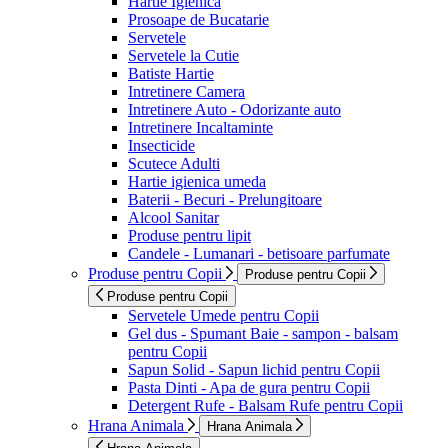
Hartie Igienica
Prosoape de Bucatarie
Servetele
Servetele la Cutie
Batiste Hartie
Intretinere Camera
Intretinere Auto - Odorizante auto
Intretinere Incaltaminte
Insecticide
Scutece Adulti
Hartie igienica umeda
Baterii - Becuri - Prelungitoare
Alcool Sanitar
Produse pentru lipit
Candele - Lumanari - betisoare parfumate
Produse pentru Copii
Produse pentru Copii
Produse pentru Copii
Servetele Umede pentru Copii
Gel dus - Spumant Baie - sampon - balsam
pentru Copii
Sapun Solid - Sapun lichid pentru Copii
Pasta Dinti - Apa de gura pentru Copii
Detergent Rufe - Balsam Rufe pentru Copii
Hrana Animala
Hrana Animala