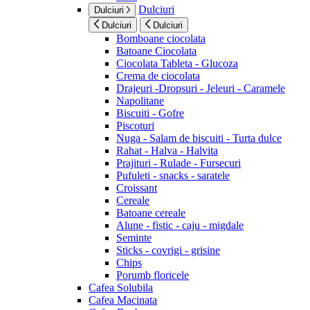
Dulciuri
Dulciuri
Dulciuri
Dulciuri
Bomboane ciocolata
Batoane Ciocolata
Ciocolata Tableta - Glucoza
Crema de ciocolata
Drajeuri -Dropsuri - Jeleuri - Caramele
Napolitane
Biscuiti - Gofre
Piscoturi
Nuga - Salam de biscuiti - Turta dulce
Rahat - Halva - Halvita
Prajituri - Rulade - Fursecuri
Pufuleti - snacks - saratele
Croissant
Cereale
Batoane cereale
Alune - fistic - caju - migdale
Seminte
Sticks - covrigi - grisine
Chips
Porumb floricele
Cafea Solubila
Cafea Macinata