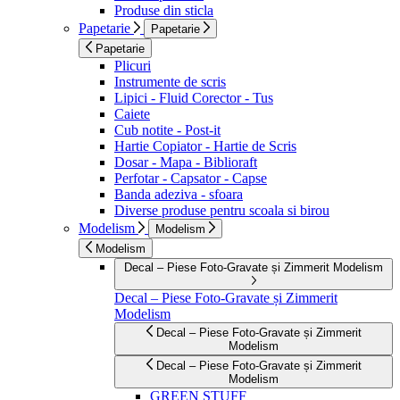
Produse din sticla
Papetarie
Papetarie
Papetarie
Plicuri
Instrumente de scris
Lipici - Fluid Corector - Tus
Caiete
Cub notite - Post-it
Hartie Copiator - Hartie de Scris
Dosar - Mapa - Biblioraft
Perfotar - Capsator - Capse
Banda adeziva - sfoara
Diverse produse pentru scoala si birou
Modelism
Modelism
Modelism
Decal – Piese Foto-Gravate și Zimmerit Modelism
Decal – Piese Foto-Gravate și Zimmerit
Modelism
Decal – Piese Foto-Gravate și Zimmerit
Modelism
Decal – Piese Foto-Gravate și Zimmerit
Modelism
GREEN STUFF