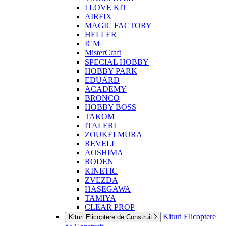
I LOVE KIT
AIRFIX
MAGIC FACTORY
HELLER
ICM
MisterCraft
SPECIAL HOBBY
HOBBY PARK
EDUARD
ACADEMY
BRONCO
HOBBY BOSS
TAKOM
ITALERI
ZOUKEI MURA
REVELL
AOSHIMA
RODEN
KINETIC
ZVEZDA
HASEGAWA
TAMIYA
CLEAR PROP
Kituri Elicoptere
Kituri Elicoptere de Construit