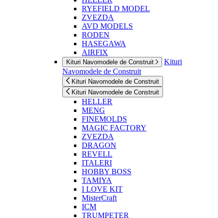
RYEFIELD MODEL
ZVEZDA
AVD MODELS
RODEN
HASEGAWA
AIRFIX
Kituri
Kituri Navomodele de Construit
Navomodele de Construit
Kituri Navomodele de Construit
Kituri Navomodele de Construit
HELLER
MENG
FINEMOLDS
MAGIC FACTORY
ZVEZDA
DRAGON
REVELL
ITALERI
HOBBY BOSS
TAMIYA
I LOVE KIT
MisterCraft
ICM
TRUMPETER