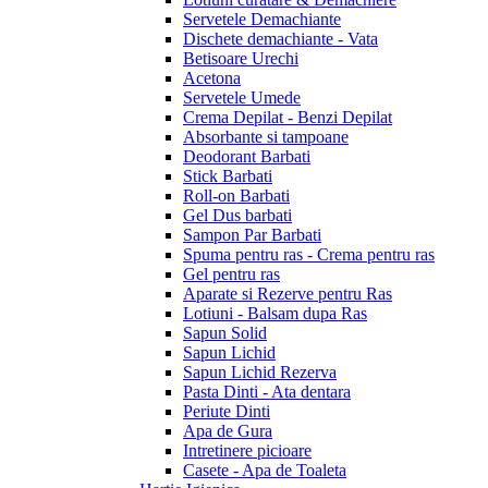
Servetele Demachiante
Dischete demachiante - Vata
Betisoare Urechi
Acetona
Servetele Umede
Crema Depilat - Benzi Depilat
Absorbante si tampoane
Deodorant Barbati
Stick Barbati
Roll-on Barbati
Gel Dus barbati
Sampon Par Barbati
Spuma pentru ras - Crema pentru ras
Gel pentru ras
Aparate si Rezerve pentru Ras
Lotiuni - Balsam dupa Ras
Sapun Solid
Sapun Lichid
Sapun Lichid Rezerva
Pasta Dinti - Ata dentara
Periute Dinti
Apa de Gura
Intretinere picioare
Casete - Apa de Toaleta