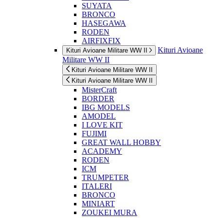
SUYATA
BRONCO
HASEGAWA
RODEN
AIRFIXFIX
Kituri Avioane
Kituri Avioane Militare WW II
Militare WW II
Kituri Avioane Militare WW II
Kituri Avioane Militare WW II
MisterCraft
BORDER
IBG MODELS
AMODEL
I LOVE KIT
FUJIMI
GREAT WALL HOBBY
ACADEMY
RODEN
ICM
TRUMPETER
ITALERI
BRONCO
MINIART
ZOUKEI MURA