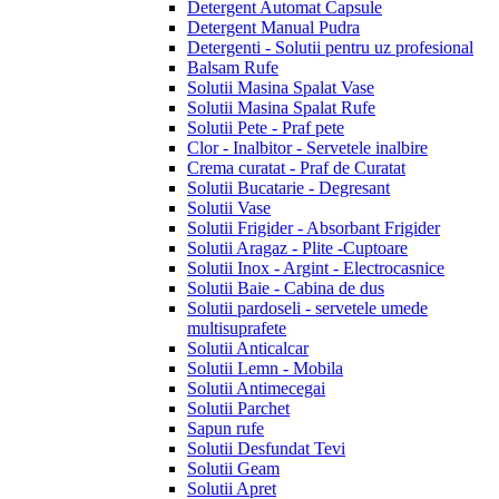
Detergent Automat Capsule
Detergent Manual Pudra
Detergenti - Solutii pentru uz profesional
Balsam Rufe
Solutii Masina Spalat Vase
Solutii Masina Spalat Rufe
Solutii Pete - Praf pete
Clor - Inalbitor - Servetele inalbire
Crema curatat - Praf de Curatat
Solutii Bucatarie - Degresant
Solutii Vase
Solutii Frigider - Absorbant Frigider
Solutii Aragaz - Plite -Cuptoare
Solutii Inox - Argint - Electrocasnice
Solutii Baie - Cabina de dus
Solutii pardoseli - servetele umede
multisuprafete
Solutii Anticalcar
Solutii Lemn - Mobila
Solutii Antimecegai
Solutii Parchet
Sapun rufe
Solutii Desfundat Tevi
Solutii Geam
Solutii Apret