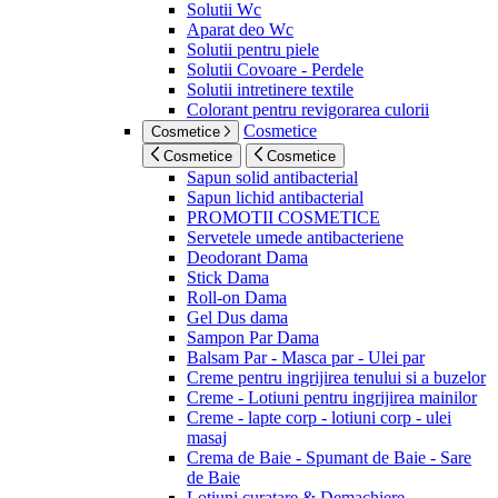
Solutii Wc
Aparat deo Wc
Solutii pentru piele
Solutii Covoare - Perdele
Solutii intretinere textile
Colorant pentru revigorarea culorii
Cosmetice
Cosmetice
Cosmetice
Cosmetice
Sapun solid antibacterial
Sapun lichid antibacterial
PROMOTII COSMETICE
Servetele umede antibacteriene
Deodorant Dama
Stick Dama
Roll-on Dama
Gel Dus dama
Sampon Par Dama
Balsam Par - Masca par - Ulei par
Creme pentru ingrijirea tenului si a buzelor
Creme - Lotiuni pentru ingrijirea mainilor
Creme - lapte corp - lotiuni corp - ulei
masaj
Crema de Baie - Spumant de Baie - Sare
de Baie
Lotiuni curatare & Demachiere