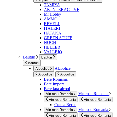
TAMIYA
AK INTERACTIVE
Mr.Hobby
AMMO
REVELL
ITALERI
HATAKA
GREEN STUFF
NOCH
HELLER
VALLEJO
Bauturi
Bauturi
Bauturi
Alcoolice
Alcoolice
Alcoolice
Alcoolice
Bere Romania
Bere Import
Bere fara alcool
Vin rosu Romania
Vin rosu Romania
Vin rosu Romania
Vin rosu Romania
Crama Recas
Vin rose Romania
Vin rose Romania
Vin rose Romania
Vin rose Romania