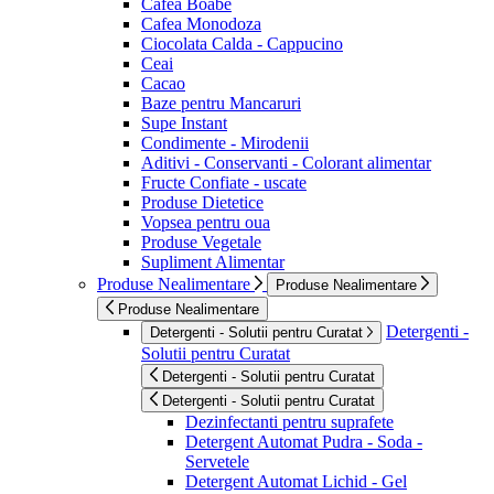
Cafea Boabe
Cafea Monodoza
Ciocolata Calda - Cappucino
Ceai
Cacao
Baze pentru Mancaruri
Supe Instant
Condimente - Mirodenii
Aditivi - Conservanti - Colorant alimentar
Fructe Confiate - uscate
Produse Dietetice
Vopsea pentru oua
Produse Vegetale
Supliment Alimentar
Produse Nealimentare
Produse Nealimentare
Produse Nealimentare
Detergenti -
Detergenti - Solutii pentru Curatat
Solutii pentru Curatat
Detergenti - Solutii pentru Curatat
Detergenti - Solutii pentru Curatat
Dezinfectanti pentru suprafete
Detergent Automat Pudra - Soda -
Servetele
Detergent Automat Lichid - Gel