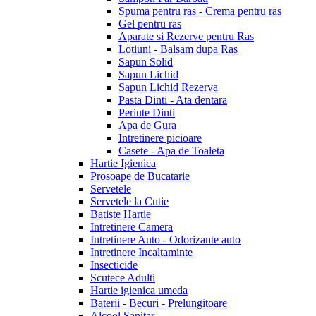
Spuma pentru ras - Crema pentru ras
Gel pentru ras
Aparate si Rezerve pentru Ras
Lotiuni - Balsam dupa Ras
Sapun Solid
Sapun Lichid
Sapun Lichid Rezerva
Pasta Dinti - Ata dentara
Periute Dinti
Apa de Gura
Intretinere picioare
Casete - Apa de Toaleta
Hartie Igienica
Prosoape de Bucatarie
Servetele
Servetele la Cutie
Batiste Hartie
Intretinere Camera
Intretinere Auto - Odorizante auto
Intretinere Incaltaminte
Insecticide
Scutece Adulti
Hartie igienica umeda
Baterii - Becuri - Prelungitoare
Alcool Sanitar