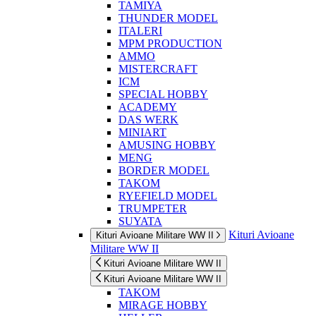
TAMIYA
THUNDER MODEL
ITALERI
MPM PRODUCTION
AMMO
MISTERCRAFT
ICM
SPECIAL HOBBY
ACADEMY
DAS WERK
MINIART
AMUSING HOBBY
MENG
BORDER MODEL
TAKOM
RYEFIELD MODEL
TRUMPETER
SUYATA
Kituri Avioane
Kituri Avioane Militare WW II
Militare WW II
Kituri Avioane Militare WW II
Kituri Avioane Militare WW II
TAKOM
MIRAGE HOBBY