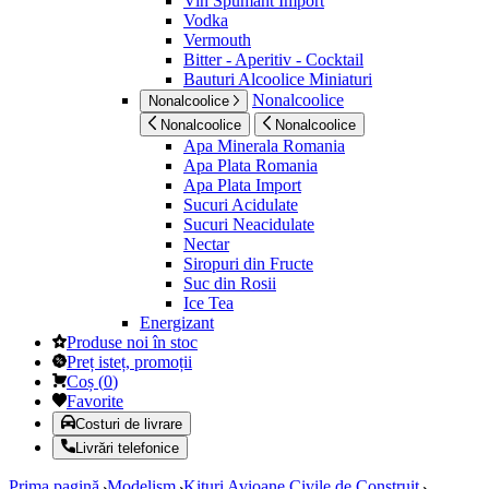
Vin Spumant Import
Vodka
Vermouth
Bitter - Aperitiv - Cocktail
Bauturi Alcoolice Miniaturi
Nonalcoolice
Nonalcoolice
Nonalcoolice
Nonalcoolice
Apa Minerala Romania
Apa Plata Romania
Apa Plata Import
Sucuri Acidulate
Sucuri Neacidulate
Nectar
Siropuri din Fructe
Suc din Rosii
Ice Tea
Energizant
Produse noi în stoc
Preț isteț, promoții
Coș
(
0
)
Favorite
Costuri de livrare
Livrări telefonice
Prima pagină
Modelism
Kituri Avioane Civile de Construit