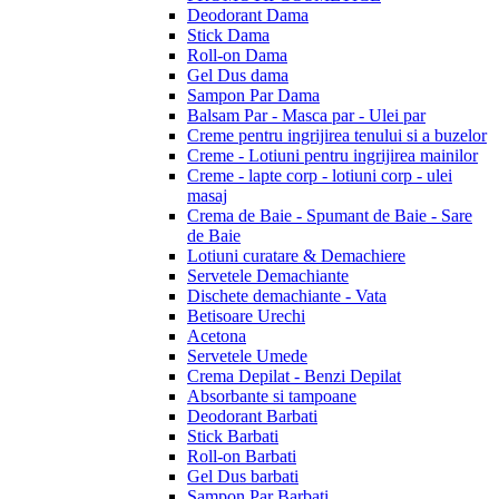
Deodorant Dama
Stick Dama
Roll-on Dama
Gel Dus dama
Sampon Par Dama
Balsam Par - Masca par - Ulei par
Creme pentru ingrijirea tenului si a buzelor
Creme - Lotiuni pentru ingrijirea mainilor
Creme - lapte corp - lotiuni corp - ulei
masaj
Crema de Baie - Spumant de Baie - Sare
de Baie
Lotiuni curatare & Demachiere
Servetele Demachiante
Dischete demachiante - Vata
Betisoare Urechi
Acetona
Servetele Umede
Crema Depilat - Benzi Depilat
Absorbante si tampoane
Deodorant Barbati
Stick Barbati
Roll-on Barbati
Gel Dus barbati
Sampon Par Barbati