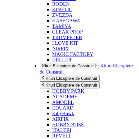
RODEN
KINETIC
ZVEZDA
HASEGAWA
TAMIYA
CLEAR PROP
TRUMPETER
I LOVE KIT
AIRFIX
MAGIC FACTORY
HELLER
Kituri Elicoptere
Kituri Elicoptere de Construit
de Construit
Kituri Elicoptere de Construit
Kituri Elicoptere de Construit
HOBBY PARK
ACADEMY
AMODEL
EDUARD
KittyHawk
AIRFIX
HOBBY BOSS
ITALERI
REVELL