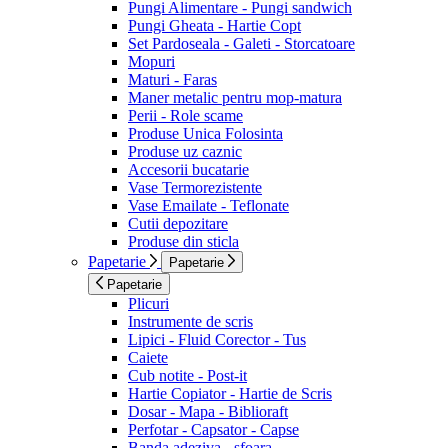
Pungi Alimentare - Pungi sandwich
Pungi Gheata - Hartie Copt
Set Pardoseala - Galeti - Storcatoare
Mopuri
Maturi - Faras
Maner metalic pentru mop-matura
Perii - Role scame
Produse Unica Folosinta
Produse uz caznic
Accesorii bucatarie
Vase Termorezistente
Vase Emailate - Teflonate
Cutii depozitare
Produse din sticla
Papetarie
Papetarie
Papetarie
Plicuri
Instrumente de scris
Lipici - Fluid Corector - Tus
Caiete
Cub notite - Post-it
Hartie Copiator - Hartie de Scris
Dosar - Mapa - Biblioraft
Perfotar - Capsator - Capse
Banda adeziva - sfoara