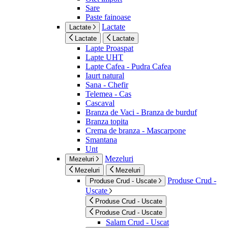
Sare
Paste fainoase
Lactate
Lactate
Lactate
Lactate
Lapte Proaspat
Lapte UHT
Lapte Cafea - Pudra Cafea
Iaurt natural
Sana - Chefir
Telemea - Cas
Cascaval
Branza de Vaci - Branza de burduf
Branza topita
Crema de branza - Mascarpone
Smantana
Unt
Mezeluri
Mezeluri
Mezeluri
Mezeluri
Produse Crud -
Produse Crud - Uscate
Uscate
Produse Crud - Uscate
Produse Crud - Uscate
Salam Crud - Uscat