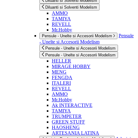
Diluanti si Solventi Modelism
Diluanti si Solventi Modelism
AMMO
TAMIYA
REVELL
Mr.Hobby
Pensule
Pensule - Unelte si Accesorii Modelism
- Unelte si Accesorii Modelism
Pensule - Unelte si Accesorii Modelism
Pensule - Unelte si Accesorii Modelism
HELLER
MIRAGE HOBBY
MENG
FENGDA
ITALERI
REVELL
AMMO
Mr.Hobby
Ak INTERACTIVE
TAMIYA
TRUMPETER
GREEN STUFF
HAOSHENG
ARTESANIA LATINA