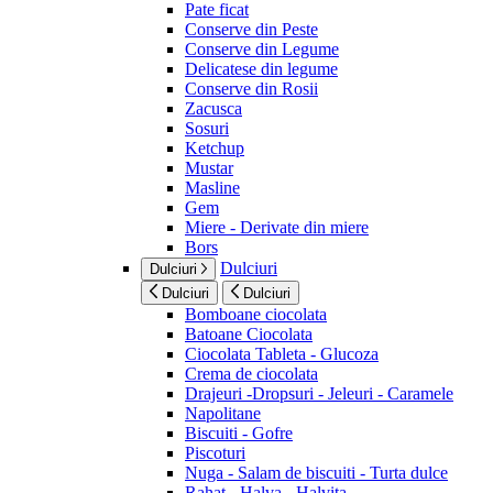
Pate ficat
Conserve din Peste
Conserve din Legume
Delicatese din legume
Conserve din Rosii
Zacusca
Sosuri
Ketchup
Mustar
Masline
Gem
Miere - Derivate din miere
Bors
Dulciuri
Dulciuri
Dulciuri
Dulciuri
Bomboane ciocolata
Batoane Ciocolata
Ciocolata Tableta - Glucoza
Crema de ciocolata
Drajeuri -Dropsuri - Jeleuri - Caramele
Napolitane
Biscuiti - Gofre
Piscoturi
Nuga - Salam de biscuiti - Turta dulce
Rahat - Halva - Halvita