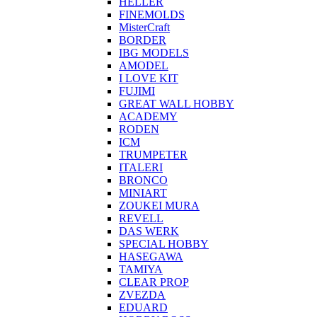
HELLER
FINEMOLDS
MisterCraft
BORDER
IBG MODELS
AMODEL
I LOVE KIT
FUJIMI
GREAT WALL HOBBY
ACADEMY
RODEN
ICM
TRUMPETER
ITALERI
BRONCO
MINIART
ZOUKEI MURA
REVELL
DAS WERK
SPECIAL HOBBY
HASEGAWA
TAMIYA
CLEAR PROP
ZVEZDA
EDUARD