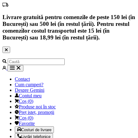
Livrare gratuită pentru comenzile de peste 150 lei (în
București) sau 500 lei (în restul țării). Pentru restul
comenzilor costul transportul este 15 lei (în
București) sau 18,99 lei (în restul țării).
Contact
Cum cumperi?
Despre Gemini
Contul meu
Coș
(
0
)
Produse noi în stoc
Preț isteț, promoții
Coș
(
0
)
Favorite
Costuri de livrare
Livrări telefonice