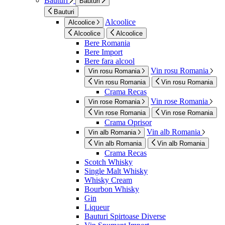
Bauturi
Bauturi
Bauturi
Alcoolice
Alcoolice
Alcoolice
Alcoolice
Bere Romania
Bere Import
Bere fara alcool
Vin rosu Romania
Vin rosu Romania
Vin rosu Romania
Vin rosu Romania
Crama Recas
Vin rose Romania
Vin rose Romania
Vin rose Romania
Vin rose Romania
Crama Oprisor
Vin alb Romania
Vin alb Romania
Vin alb Romania
Vin alb Romania
Crama Recas
Scotch Whisky
Single Malt Whisky
Whisky Cream
Bourbon Whisky
Gin
Liqueur
Bauturi Spirtoase Diverse