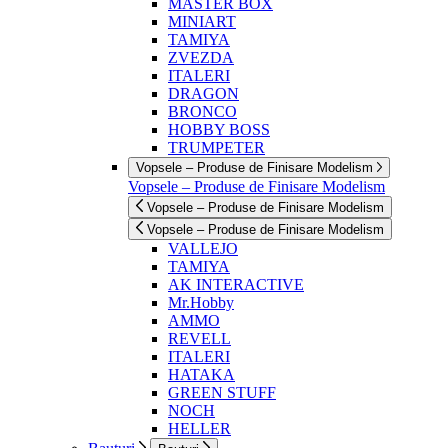
MASTER BOX
MINIART
TAMIYA
ZVEZDA
ITALERI
DRAGON
BRONCO
HOBBY BOSS
TRUMPETER
Vopsele – Produse de Finisare Modelism
Vopsele – Produse de Finisare Modelism
Vopsele – Produse de Finisare Modelism
Vopsele – Produse de Finisare Modelism
VALLEJO
TAMIYA
AK INTERACTIVE
Mr.Hobby
AMMO
REVELL
ITALERI
HATAKA
GREEN STUFF
NOCH
HELLER