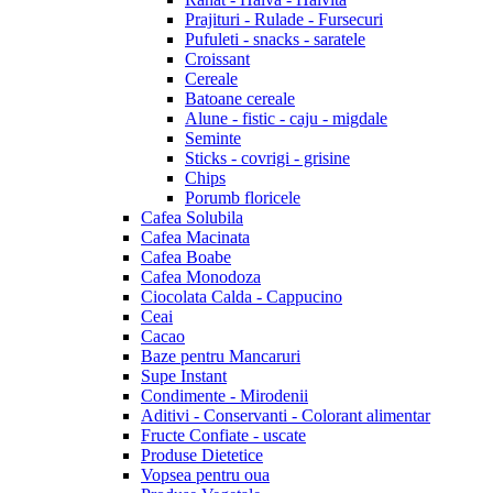
Prajituri - Rulade - Fursecuri
Pufuleti - snacks - saratele
Croissant
Cereale
Batoane cereale
Alune - fistic - caju - migdale
Seminte
Sticks - covrigi - grisine
Chips
Porumb floricele
Cafea Solubila
Cafea Macinata
Cafea Boabe
Cafea Monodoza
Ciocolata Calda - Cappucino
Ceai
Cacao
Baze pentru Mancaruri
Supe Instant
Condimente - Mirodenii
Aditivi - Conservanti - Colorant alimentar
Fructe Confiate - uscate
Produse Dietetice
Vopsea pentru oua