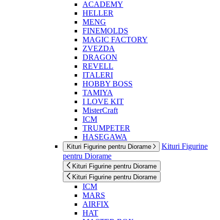
ACADEMY
HELLER
MENG
FINEMOLDS
MAGIC FACTORY
ZVEZDA
DRAGON
REVELL
ITALERI
HOBBY BOSS
TAMIYA
I LOVE KIT
MisterCraft
ICM
TRUMPETER
HASEGAWA
Kituri Figurine
Kituri Figurine pentru Diorame
pentru Diorame
Kituri Figurine pentru Diorame
Kituri Figurine pentru Diorame
ICM
MARS
AIRFIX
HAT