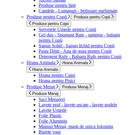
Produse pentru lipit
Candele - Lumanari - betisoare parfumate
Produse pentru Copii
Produse pentru Copii
Produse pentru Copii
Servetele Umede pentru Copii
Gel dus - Spumant Baie - sampon - balsam
pentru Copii
Sapun Solid - Sapun lichid pentru Copii
Pasta Dinti - Apa de gura pentru Copii
Detergent Rufe - Balsam Rufe pentru Copii
Hrana Animala
Hrana Animala
Hrana Animala
Hrana pentru Caini
Hrana pentru Pisici
Produse Menaj
Produse Menaj
Produse Menaj
Saci Menajeri
Lavete praf - lavete uscate - lavete podele
Lavete Umede
Folie Plastic
Folie Aluminiu
Manusi Menaj, masti de unica folosinta
Burete vase