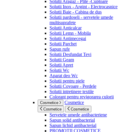
Solutii Aragaz - Plite -Cuptoare
Solutii Inox - Argint - Electrocasnice
Solutii Baie - Cabina de dus
Solutii pardoseli - servetele umede
multisuprafete
Solutii Anticalcar
Solutii Lemn - Mobila
Solutii Antimecegai
Solutii Parchet
Sapun rufe
Solutii Desfundat Tevi
Solutii Geam
Solutii Apret
Solutii Wc
Aparat deo Wc
Solutii pentru piele
Solutii Covoare - Perdele
Solutii intretinere textile
Colorant pentru revigorarea culorii
Cosmetice
Cosmetice
Cosmetice
Cosmetice
Servetele umede antibacteriene
Sapun solid antibacterial
Sapun lichid antibacterial
PROMOTII COSMETICE