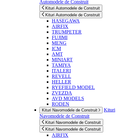
Automodele de Construit
Kituri Automodele de Construit
Kituri Automodele de Construit
HASEGAWA
AIRFIX
TRUMPETER
FUJIMI
MENG
ICM
AMT
MINIART
TAMIYA
ITALERI
REVELL
HELLER
RYEFIELD MODEL
ZVEZDA
AVD MODELS
RODEN
Kituri
Kituri Navomodele de Construit
Navomodele de Construit
Kituri Navomodele de Construit
Kituri Navomodele de Construit
AIRFIX