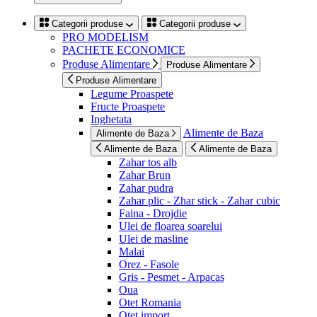
Categorii produse
Categorii produse
PRO MODELISM
PACHETE ECONOMICE
Produse Alimentare
Produse Alimentare
Produse Alimentare
Legume Proaspete
Fructe Proaspete
Inghetata
Alimente de Baza
Alimente de Baza
Alimente de Baza
Alimente de Baza
Zahar tos alb
Zahar Brun
Zahar pudra
Zahar plic - Zhar stick - Zahar cubic
Faina - Drojdie
Ulei de floarea soarelui
Ulei de masline
Malai
Orez - Fasole
Gris - Pesmet - Arpacas
Oua
Otet Romania
Otet import