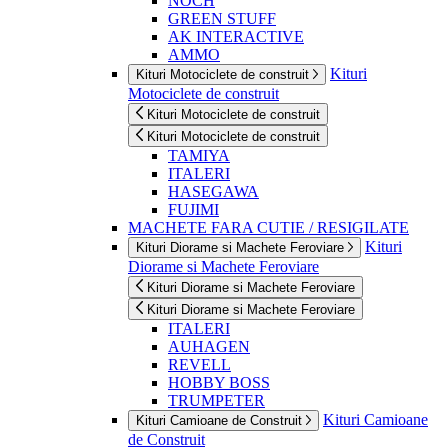
NOCH
GREEN STUFF
AK INTERACTIVE
AMMO
Kituri
Kituri Motociclete de construit
Motociclete de construit
Kituri Motociclete de construit
Kituri Motociclete de construit
TAMIYA
ITALERI
HASEGAWA
FUJIMI
MACHETE FARA CUTIE / RESIGILATE
Kituri
Kituri Diorame si Machete Feroviare
Diorame si Machete Feroviare
Kituri Diorame si Machete Feroviare
Kituri Diorame si Machete Feroviare
ITALERI
AUHAGEN
REVELL
HOBBY BOSS
TRUMPETER
Kituri Camioane
Kituri Camioane de Construit
de Construit