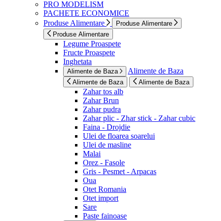
PRO MODELISM
PACHETE ECONOMICE
Produse Alimentare
Produse Alimentare
Produse Alimentare
Legume Proaspete
Fructe Proaspete
Inghetata
Alimente de Baza
Alimente de Baza
Alimente de Baza
Alimente de Baza
Zahar tos alb
Zahar Brun
Zahar pudra
Zahar plic - Zhar stick - Zahar cubic
Faina - Drojdie
Ulei de floarea soarelui
Ulei de masline
Malai
Orez - Fasole
Gris - Pesmet - Arpacas
Oua
Otet Romania
Otet import
Sare
Paste fainoase