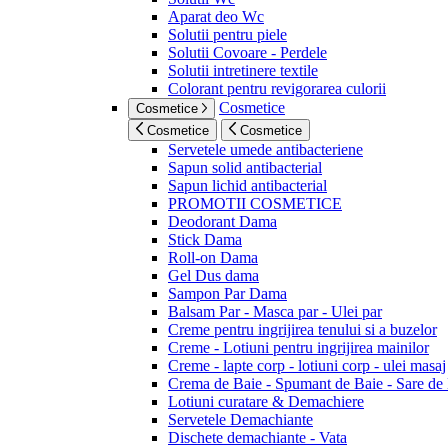
Aparat deo Wc
Solutii pentru piele
Solutii Covoare - Perdele
Solutii intretinere textile
Colorant pentru revigorarea culorii
Cosmetice
Cosmetice
Cosmetice
Cosmetice
Servetele umede antibacteriene
Sapun solid antibacterial
Sapun lichid antibacterial
PROMOTII COSMETICE
Deodorant Dama
Stick Dama
Roll-on Dama
Gel Dus dama
Sampon Par Dama
Balsam Par - Masca par - Ulei par
Creme pentru ingrijirea tenului si a buzelor
Creme - Lotiuni pentru ingrijirea mainilor
Creme - lapte corp - lotiuni corp - ulei masaj
Crema de Baie - Spumant de Baie - Sare de
Lotiuni curatare & Demachiere
Servetele Demachiante
Dischete demachiante - Vata