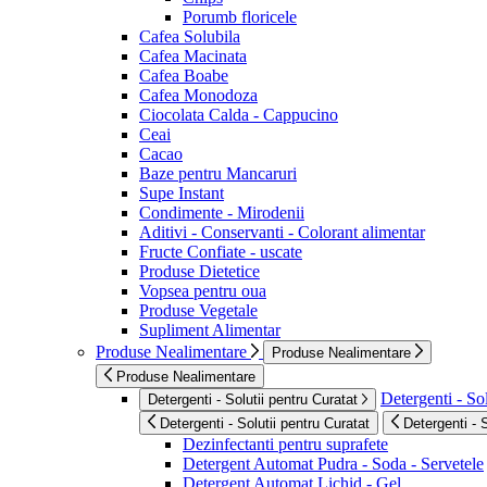
Porumb floricele
Cafea Solubila
Cafea Macinata
Cafea Boabe
Cafea Monodoza
Ciocolata Calda - Cappucino
Ceai
Cacao
Baze pentru Mancaruri
Supe Instant
Condimente - Mirodenii
Aditivi - Conservanti - Colorant alimentar
Fructe Confiate - uscate
Produse Dietetice
Vopsea pentru oua
Produse Vegetale
Supliment Alimentar
Produse Nealimentare
Produse Nealimentare
Produse Nealimentare
Detergenti - Sol
Detergenti - Solutii pentru Curatat
Detergenti - Solutii pentru Curatat
Detergenti - 
Dezinfectanti pentru suprafete
Detergent Automat Pudra - Soda - Servetele
Detergent Automat Lichid - Gel