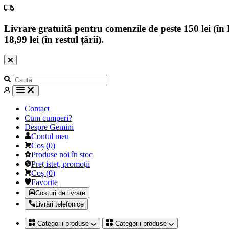
Livrare gratuită pentru comenzile de peste 150 lei (în B
18,99 lei (în restul țării).
Contact
Cum cumperi?
Despre Gemini
Contul meu
Coș
(
0
)
Produse noi în stoc
Preț isteț, promoții
Coș
(
0
)
Favorite
Costuri de livrare
Livrări telefonice
Categorii produse
Categorii produse