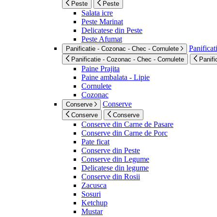
Peste
Peste
Salata icre
Peste Marinat
Delicatese din Peste
Peste Afumat
Panificat
Panificatie - Cozonac - Chec - Cornulete
Panificatie - Cozonac - Chec - Cornulete
Panifi
Paine Prajita
Paine ambalata - Lipie
Cornulete
Cozonac
Conserve
Conserve
Conserve
Conserve
Conserve din Carne de Pasare
Conserve din Carne de Porc
Pate ficat
Conserve din Peste
Conserve din Legume
Delicatese din legume
Conserve din Rosii
Zacusca
Sosuri
Ketchup
Mustar