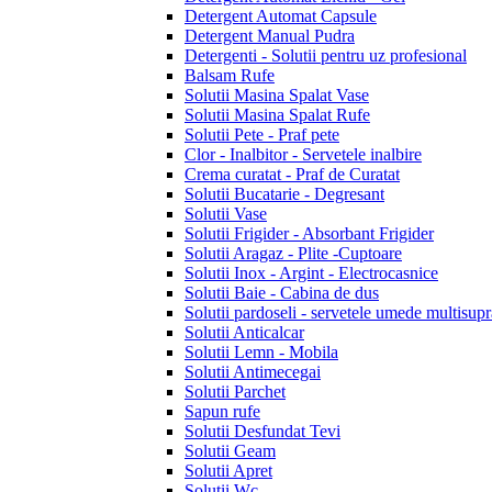
Detergent Automat Capsule
Detergent Manual Pudra
Detergenti - Solutii pentru uz profesional
Balsam Rufe
Solutii Masina Spalat Vase
Solutii Masina Spalat Rufe
Solutii Pete - Praf pete
Clor - Inalbitor - Servetele inalbire
Crema curatat - Praf de Curatat
Solutii Bucatarie - Degresant
Solutii Vase
Solutii Frigider - Absorbant Frigider
Solutii Aragaz - Plite -Cuptoare
Solutii Inox - Argint - Electrocasnice
Solutii Baie - Cabina de dus
Solutii pardoseli - servetele umede multisupr
Solutii Anticalcar
Solutii Lemn - Mobila
Solutii Antimecegai
Solutii Parchet
Sapun rufe
Solutii Desfundat Tevi
Solutii Geam
Solutii Apret
Solutii Wc