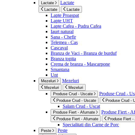
Lactate
Lactate
Lactate
Lactate
Lapte Proaspat
Lapte UHT
Lapte Cafea - Pudra Cafea
Iaurt natural
Sana - Chefir
Telemea - Cas
Cascaval
Branza de Vaci - Branza de burduf
Branza topita
Crema de branza - Mascarpone
Smantana
Unt
Mezeluri
Mezeluri
Mezeluri
Mezeluri
Produse Crud - Us
Produse Crud - Uscate
Produse Crud - Uscate
Produse Crud - 
Salam Crud - Uscat
Produse Fiert - 
Produse Fiert - Afumate
Produse Fiert - Afumate
Produse Fiert -
Specialitati din Carne de Porc
Peste
Peste