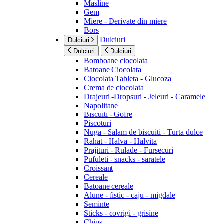
Masline
Gem
Miere - Derivate din miere
Bors
Dulciuri
Dulciuri
Dulciuri
Dulciuri
Bomboane ciocolata
Batoane Ciocolata
Ciocolata Tableta - Glucoza
Crema de ciocolata
Drajeuri -Dropsuri - Jeleuri - Caramele
Napolitane
Biscuiti - Gofre
Piscoturi
Nuga - Salam de biscuiti - Turta dulce
Rahat - Halva - Halvita
Prajituri - Rulade - Fursecuri
Pufuleti - snacks - saratele
Croissant
Cereale
Batoane cereale
Alune - fistic - caju - migdale
Seminte
Sticks - covrigi - grisine
Chips