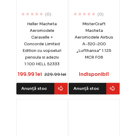
(0)
(0)
Heller Macheta
MisterCraft
Aeromodele
Macheta
Caravelle +
Aeromodele Airbus
Concorde Limited
A-320-200
Edition cu vopseluri
„Lufthansa” 1:125
pensula si adeziv
MCR F08
1:100 HELL 52333
199.99 lei
Indisponibil
229.99 lei
Anunță stoc
Anunță stoc