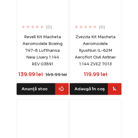
(0)
(0)
Revell Kit Macheta
Zvezda Kit Macheta
Aeromodele Boeing
Aeromodele
747-8 Lufthansa
Ilyushiun IL-62M
New Livery 1:144
Aeroflot Civil Airliner
REV 03891
1:144 ZVEZ 7013
139.99 lei
119.99 lei
149.99 lei
Anunță stoc
Adaugă în coș