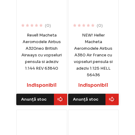
(0)
(0)
Revell Macheta
NEW! Heller
Aeromodele Airbus
Macheta
A320neo British
Aeromodele Airbus
Airways cu vopseluri
A380 Air France cu
pensula si adeziv
vopseluri pensula si
1:144 REV 63840
adeziv 1:125 HELL
56436
Indisponibil
Indisponibil
Anunță stoc
Anunță stoc