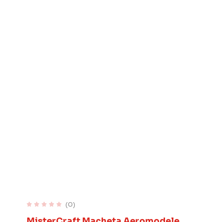
(0)
MisterCraft Macheta Aeromodele