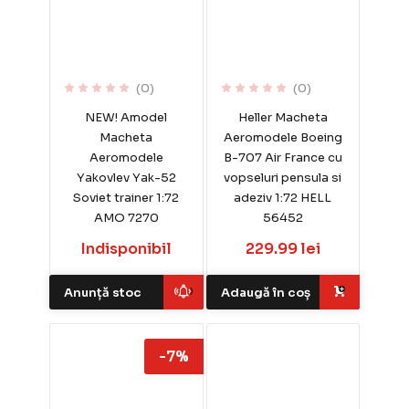
(0)
(0)
NEW! Amodel
Heller Macheta
Macheta
Aeromodele Boeing
Aeromodele
B-707 Air France cu
Yakovlev Yak-52
vopseluri pensula si
Soviet trainer 1:72
adeziv 1:72 HELL
AMO 7270
56452
Indisponibil
229.99 lei
Anunță stoc
Adaugă în coș
-7%