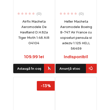
(0)
(0)
Airfix Macheta
Heller Macheta
Aeromodele De
Aeromodele Boeing
Havilland D.H.82a
B-747 Air France cu
Tiger Moth 1:48 AIR
vopseluri pensula si
04104
adeziv 1:125 HELL
56459
109.99 lei
Indisponibil
Adaugă în coș
Anunță stoc
-13%