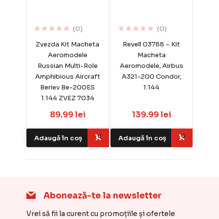
(0)
(0)
Zvezda Kit Macheta
Revell 03788 – Kit
Aeromodele
Macheta
Russian Multi-Role
Aeromodele, Airbus
Amphibious Aircraft
A321-200 Condor,
Beriev Be-200ES
1:144
1:144 ZVEZ 7034
89.99 lei
139.99 lei
Adaugă în coș
Adaugă în coș
Abonează-te la newsletter
Vrei să fii la curent cu promoțiile și ofertele