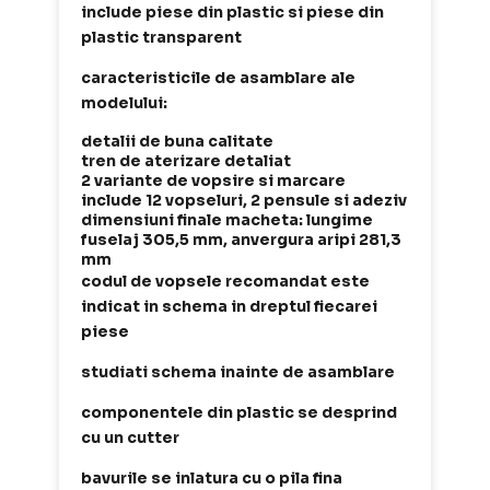
include piese din plastic si piese din
plastic transparent
caracteristicile de asamblare ale
modelului:
detalii de buna calitate
tren de aterizare detaliat
2 variante de vopsire si marcare
include 12 vopseluri, 2 pensule si adeziv
dimensiuni finale macheta: lungime
fuselaj 305,5 mm, anvergura aripi 281,3
mm
codul de vopsele recomandat este
indicat in schema in dreptul fiecarei
piese
studiati schema inainte de asamblare
componentele din plastic se desprind
cu un cutter
bavurile se inlatura cu o pila fina