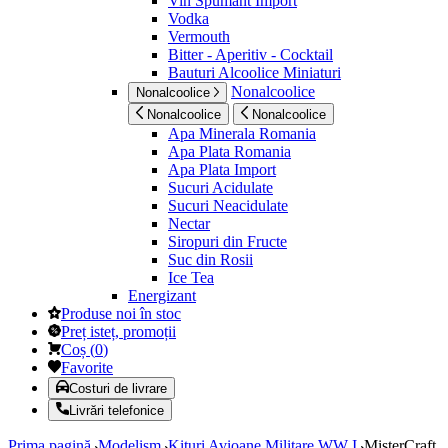
Vin Spumant Import
Vodka
Vermouth
Bitter - Aperitiv - Cocktail
Bauturi Alcoolice Miniaturi
Nonalcoolice
Nonalcoolice
Nonalcoolice
Nonalcoolice
Apa Minerala Romania
Apa Plata Romania
Apa Plata Import
Sucuri Acidulate
Sucuri Neacidulate
Nectar
Siropuri din Fructe
Suc din Rosii
Ice Tea
Energizant
Produse noi în stoc
Preț isteț, promoții
Coș
(
0
)
Favorite
Costuri de livrare
Livrări telefonice
Prima pagină
Modelism
Kituri Avioane Militare WW I
MisterCraft