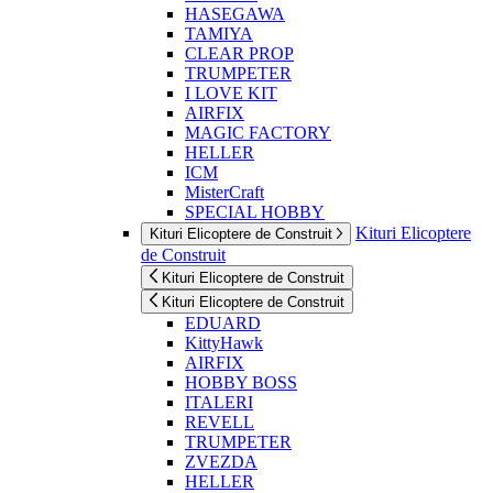
HASEGAWA
TAMIYA
CLEAR PROP
TRUMPETER
I LOVE KIT
AIRFIX
MAGIC FACTORY
HELLER
ICM
MisterCraft
SPECIAL HOBBY
Kituri Elicoptere
Kituri Elicoptere de Construit
de Construit
Kituri Elicoptere de Construit
Kituri Elicoptere de Construit
EDUARD
KittyHawk
AIRFIX
HOBBY BOSS
ITALERI
REVELL
TRUMPETER
ZVEZDA
HELLER