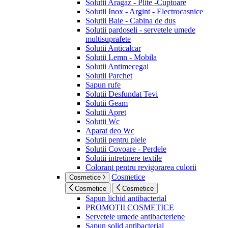
Solutii Aragaz - Plite -Cuptoare
Solutii Inox - Argint - Electrocasnice
Solutii Baie - Cabina de dus
Solutii pardoseli - servetele umede
multisuprafete
Solutii Anticalcar
Solutii Lemn - Mobila
Solutii Antimecegai
Solutii Parchet
Sapun rufe
Solutii Desfundat Tevi
Solutii Geam
Solutii Apret
Solutii Wc
Aparat deo Wc
Solutii pentru piele
Solutii Covoare - Perdele
Solutii intretinere textile
Colorant pentru revigorarea culorii
Cosmetice
Cosmetice
Cosmetice
Cosmetice
Sapun lichid antibacterial
PROMOTII COSMETICE
Servetele umede antibacteriene
Sapun solid antibacterial