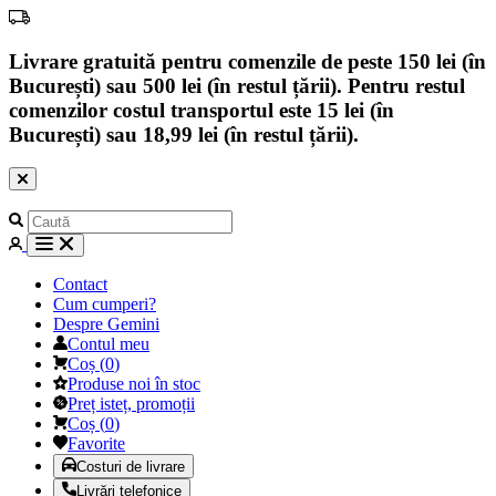
Livrare gratuită pentru comenzile de peste 150 lei (în
București) sau 500 lei (în restul țării). Pentru restul
comenzilor costul transportul este 15 lei (în
București) sau 18,99 lei (în restul țării).
Contact
Cum cumperi?
Despre Gemini
Contul meu
Coș
(
0
)
Produse noi în stoc
Preț isteț, promoții
Coș
(
0
)
Favorite
Costuri de livrare
Livrări telefonice