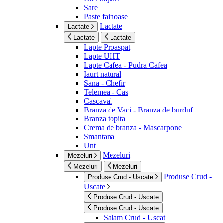
Sare
Paste fainoase
Lactate
Lactate
Lactate
Lactate
Lapte Proaspat
Lapte UHT
Lapte Cafea - Pudra Cafea
Iaurt natural
Sana - Chefir
Telemea - Cas
Cascaval
Branza de Vaci - Branza de burduf
Branza topita
Crema de branza - Mascarpone
Smantana
Unt
Mezeluri
Mezeluri
Mezeluri
Mezeluri
Produse Crud -
Produse Crud - Uscate
Uscate
Produse Crud - Uscate
Produse Crud - Uscate
Salam Crud - Uscat