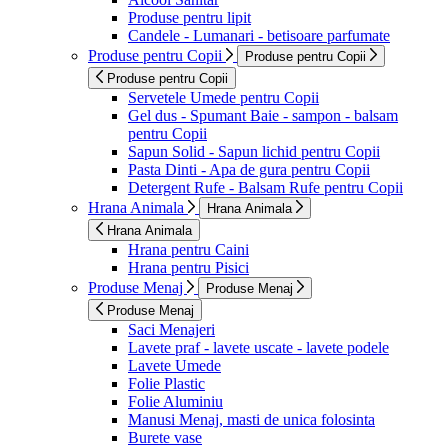
Produse pentru lipit
Candele - Lumanari - betisoare parfumate
Produse pentru Copii
Produse pentru Copii
Produse pentru Copii
Servetele Umede pentru Copii
Gel dus - Spumant Baie - sampon - balsam
pentru Copii
Sapun Solid - Sapun lichid pentru Copii
Pasta Dinti - Apa de gura pentru Copii
Detergent Rufe - Balsam Rufe pentru Copii
Hrana Animala
Hrana Animala
Hrana Animala
Hrana pentru Caini
Hrana pentru Pisici
Produse Menaj
Produse Menaj
Produse Menaj
Saci Menajeri
Lavete praf - lavete uscate - lavete podele
Lavete Umede
Folie Plastic
Folie Aluminiu
Manusi Menaj, masti de unica folosinta
Burete vase