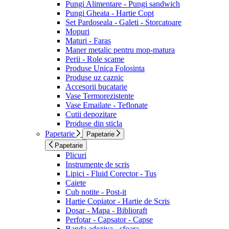
Pungi Alimentare - Pungi sandwich
Pungi Gheata - Hartie Copt
Set Pardoseala - Galeti - Storcatoare
Mopuri
Maturi - Faras
Maner metalic pentru mop-matura
Perii - Role scame
Produse Unica Folosinta
Produse uz caznic
Accesorii bucatarie
Vase Termorezistente
Vase Emailate - Teflonate
Cutii depozitare
Produse din sticla
Papetarie
Papetarie
Papetarie
Plicuri
Instrumente de scris
Lipici - Fluid Corector - Tus
Caiete
Cub notite - Post-it
Hartie Copiator - Hartie de Scris
Dosar - Mapa - Biblioraft
Perfotar - Capsator - Capse
Banda adeziva - sfoara