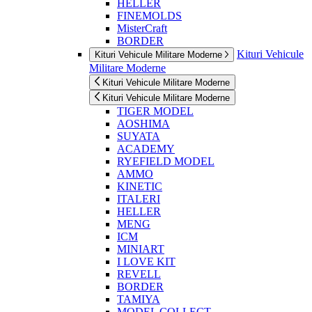
HELLER
FINEMOLDS
MisterCraft
BORDER
Kituri Vehicule
Kituri Vehicule Militare Moderne
Militare Moderne
Kituri Vehicule Militare Moderne
Kituri Vehicule Militare Moderne
TIGER MODEL
AOSHIMA
SUYATA
ACADEMY
RYEFIELD MODEL
AMMO
KINETIC
ITALERI
HELLER
MENG
ICM
MINIART
I LOVE KIT
REVELL
BORDER
TAMIYA
MODEL COLLECT