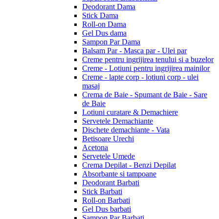
Deodorant Dama
Stick Dama
Roll-on Dama
Gel Dus dama
Sampon Par Dama
Balsam Par - Masca par - Ulei par
Creme pentru ingrijirea tenului si a buzelor
Creme - Lotiuni pentru ingrijirea mainilor
Creme - lapte corp - lotiuni corp - ulei
masaj
Crema de Baie - Spumant de Baie - Sare
de Baie
Lotiuni curatare & Demachiere
Servetele Demachiante
Dischete demachiante - Vata
Betisoare Urechi
Acetona
Servetele Umede
Crema Depilat - Benzi Depilat
Absorbante si tampoane
Deodorant Barbati
Stick Barbati
Roll-on Barbati
Gel Dus barbati
Sampon Par Barbati