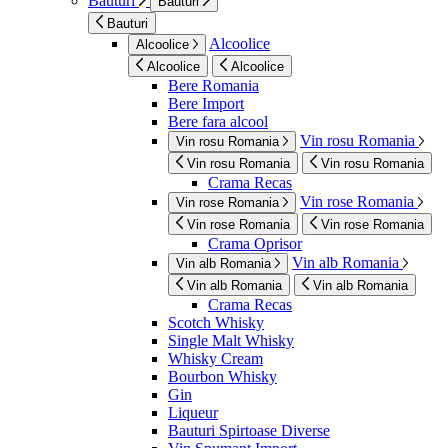
Bauturi
Bauturi
Bauturi
Alcoolice
Alcoolice
Alcoolice
Alcoolice
Bere Romania
Bere Import
Bere fara alcool
Vin rosu Romania
Vin rosu Romania
Vin rosu Romania
Vin rosu Romania
Crama Recas
Vin rose Romania
Vin rose Romania
Vin rose Romania
Vin rose Romania
Crama Oprisor
Vin alb Romania
Vin alb Romania
Vin alb Romania
Vin alb Romania
Crama Recas
Scotch Whisky
Single Malt Whisky
Whisky Cream
Bourbon Whisky
Gin
Liqueur
Bauturi Spirtoase Diverse