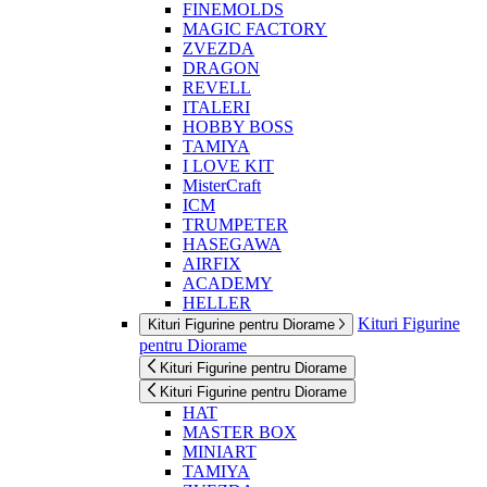
FINEMOLDS
MAGIC FACTORY
ZVEZDA
DRAGON
REVELL
ITALERI
HOBBY BOSS
TAMIYA
I LOVE KIT
MisterCraft
ICM
TRUMPETER
HASEGAWA
AIRFIX
ACADEMY
HELLER
Kituri Figurine
Kituri Figurine pentru Diorame
pentru Diorame
Kituri Figurine pentru Diorame
Kituri Figurine pentru Diorame
HAT
MASTER BOX
MINIART
TAMIYA