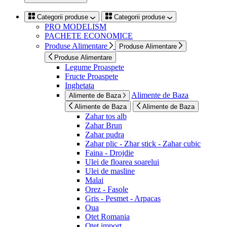
Categorii produse
Categorii produse
PRO MODELISM
PACHETE ECONOMICE
Produse Alimentare
Produse Alimentare
Produse Alimentare
Legume Proaspete
Fructe Proaspete
Inghetata
Alimente de Baza
Alimente de Baza
Alimente de Baza
Alimente de Baza
Zahar tos alb
Zahar Brun
Zahar pudra
Zahar plic - Zhar stick - Zahar cubic
Faina - Drojdie
Ulei de floarea soarelui
Ulei de masline
Malai
Orez - Fasole
Gris - Pesmet - Arpacas
Oua
Otet Romania
Otet import