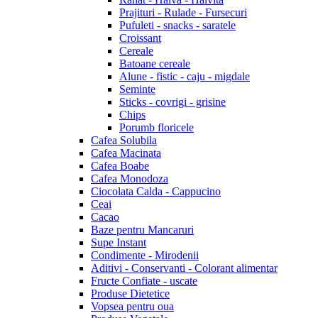
Prajituri - Rulade - Fursecuri
Pufuleti - snacks - saratele
Croissant
Cereale
Batoane cereale
Alune - fistic - caju - migdale
Seminte
Sticks - covrigi - grisine
Chips
Porumb floricele
Cafea Solubila
Cafea Macinata
Cafea Boabe
Cafea Monodoza
Ciocolata Calda - Cappucino
Ceai
Cacao
Baze pentru Mancaruri
Supe Instant
Condimente - Mirodenii
Aditivi - Conservanti - Colorant alimentar
Fructe Confiate - uscate
Produse Dietetice
Vopsea pentru oua