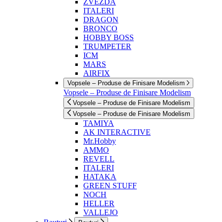
ZVEZDA
ITALERI
DRAGON
BRONCO
HOBBY BOSS
TRUMPETER
ICM
MARS
AIRFIX
Vopsele – Produse de Finisare Modelism
Vopsele – Produse de Finisare Modelism
Vopsele – Produse de Finisare Modelism
Vopsele – Produse de Finisare Modelism
TAMIYA
AK INTERACTIVE
Mr.Hobby
AMMO
REVELL
ITALERI
HATAKA
GREEN STUFF
NOCH
HELLER
VALLEJO