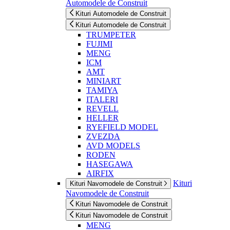
Automodele de Construit
Kituri Automodele de Construit
Kituri Automodele de Construit
TRUMPETER
FUJIMI
MENG
ICM
AMT
MINIART
TAMIYA
ITALERI
REVELL
HELLER
RYEFIELD MODEL
ZVEZDA
AVD MODELS
RODEN
HASEGAWA
AIRFIX
Kituri
Kituri Navomodele de Construit
Navomodele de Construit
Kituri Navomodele de Construit
Kituri Navomodele de Construit
MENG