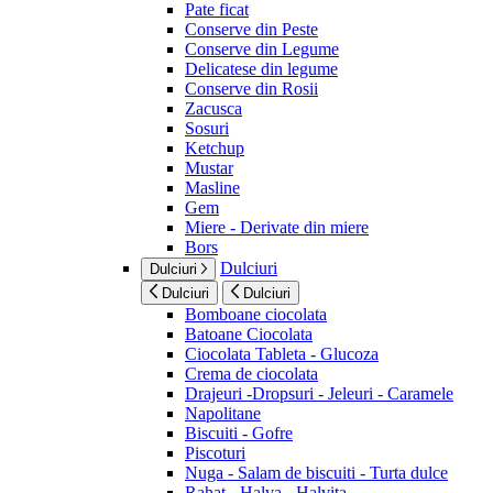
Pate ficat
Conserve din Peste
Conserve din Legume
Delicatese din legume
Conserve din Rosii
Zacusca
Sosuri
Ketchup
Mustar
Masline
Gem
Miere - Derivate din miere
Bors
Dulciuri
Dulciuri
Dulciuri
Dulciuri
Bomboane ciocolata
Batoane Ciocolata
Ciocolata Tableta - Glucoza
Crema de ciocolata
Drajeuri -Dropsuri - Jeleuri - Caramele
Napolitane
Biscuiti - Gofre
Piscoturi
Nuga - Salam de biscuiti - Turta dulce
Rahat - Halva - Halvita