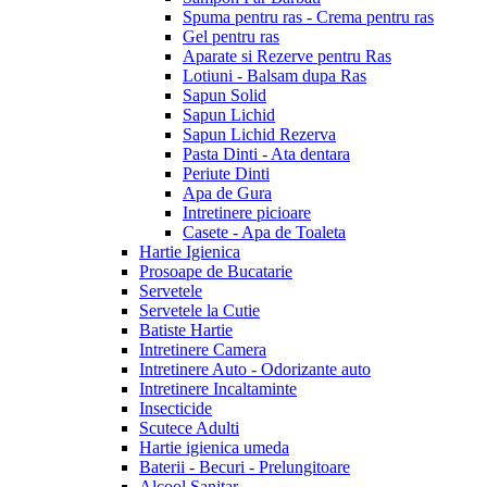
Spuma pentru ras - Crema pentru ras
Gel pentru ras
Aparate si Rezerve pentru Ras
Lotiuni - Balsam dupa Ras
Sapun Solid
Sapun Lichid
Sapun Lichid Rezerva
Pasta Dinti - Ata dentara
Periute Dinti
Apa de Gura
Intretinere picioare
Casete - Apa de Toaleta
Hartie Igienica
Prosoape de Bucatarie
Servetele
Servetele la Cutie
Batiste Hartie
Intretinere Camera
Intretinere Auto - Odorizante auto
Intretinere Incaltaminte
Insecticide
Scutece Adulti
Hartie igienica umeda
Baterii - Becuri - Prelungitoare
Alcool Sanitar