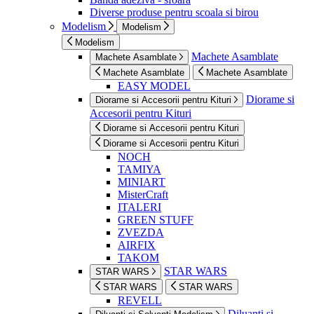
Diverse produse pentru scoala si birou
Modelism
Modelism
Modelism
Machete Asamblate
Machete Asamblate
Machete Asamblate
Machete Asamblate
EASY MODEL
Diorame si
Diorame si Accesorii pentru Kituri
Accesorii pentru Kituri
Diorame si Accesorii pentru Kituri
Diorame si Accesorii pentru Kituri
NOCH
TAMIYA
MINIART
MisterCraft
ITALERI
GREEN STUFF
ZVEZDA
AIRFIX
TAKOM
STAR WARS
STAR WARS
STAR WARS
STAR WARS
REVELL
Diluanti si