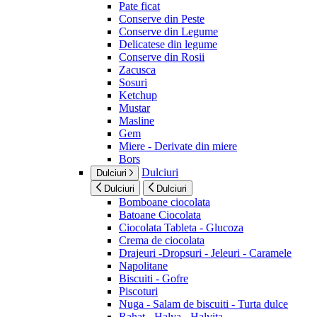
Pate ficat
Conserve din Peste
Conserve din Legume
Delicatese din legume
Conserve din Rosii
Zacusca
Sosuri
Ketchup
Mustar
Masline
Gem
Miere - Derivate din miere
Bors
Dulciuri
Dulciuri
Dulciuri
Dulciuri
Bomboane ciocolata
Batoane Ciocolata
Ciocolata Tableta - Glucoza
Crema de ciocolata
Drajeuri -Dropsuri - Jeleuri - Caramele
Napolitane
Biscuiti - Gofre
Piscoturi
Nuga - Salam de biscuiti - Turta dulce
Rahat - Halva - Halvita