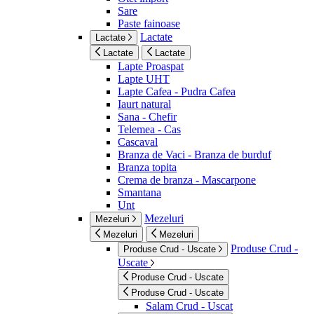
Sare
Paste fainoase
Lactate
Lactate
Lactate
Lactate
Lapte Proaspat
Lapte UHT
Lapte Cafea - Pudra Cafea
Iaurt natural
Sana - Chefir
Telemea - Cas
Cascaval
Branza de Vaci - Branza de burduf
Branza topita
Crema de branza - Mascarpone
Smantana
Unt
Mezeluri
Mezeluri
Mezeluri
Mezeluri
Produse Crud -
Produse Crud - Uscate
Uscate
Produse Crud - Uscate
Produse Crud - Uscate
Salam Crud - Uscat