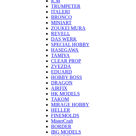
ICM
TRUMPETER
ITALERI
BRONCO
MINIART
ZOUKEI MURA
REVELL
DAS WERK
SPECIAL HOBBY
HASEGAWA
TAMIYA
CLEAR PROP
ZVEZDA
EDUARD
HOBBY BOSS
DRAGON
AIRFIX
HK MODELS
TAKOM
MIRAGE HOBBY
HELLER
FINEMOLDS
MisterCraft
BORDER
IBG MODELS