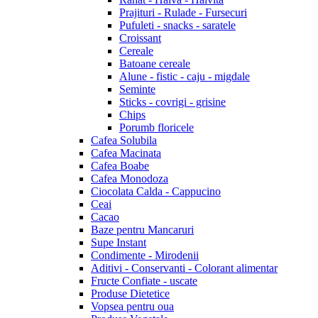
Prajituri - Rulade - Fursecuri
Pufuleti - snacks - saratele
Croissant
Cereale
Batoane cereale
Alune - fistic - caju - migdale
Seminte
Sticks - covrigi - grisine
Chips
Porumb floricele
Cafea Solubila
Cafea Macinata
Cafea Boabe
Cafea Monodoza
Ciocolata Calda - Cappucino
Ceai
Cacao
Baze pentru Mancaruri
Supe Instant
Condimente - Mirodenii
Aditivi - Conservanti - Colorant alimentar
Fructe Confiate - uscate
Produse Dietetice
Vopsea pentru oua