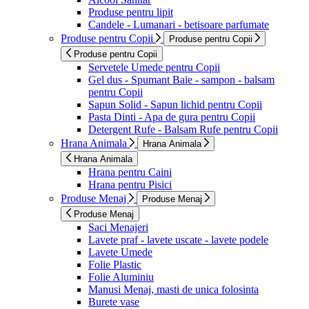
Produse pentru lipit
Candele - Lumanari - betisoare parfumate
Produse pentru Copii
Produse pentru Copii
Produse pentru Copii
Servetele Umede pentru Copii
Gel dus - Spumant Baie - sampon - balsam
pentru Copii
Sapun Solid - Sapun lichid pentru Copii
Pasta Dinti - Apa de gura pentru Copii
Detergent Rufe - Balsam Rufe pentru Copii
Hrana Animala
Hrana Animala
Hrana Animala
Hrana pentru Caini
Hrana pentru Pisici
Produse Menaj
Produse Menaj
Produse Menaj
Saci Menajeri
Lavete praf - lavete uscate - lavete podele
Lavete Umede
Folie Plastic
Folie Aluminiu
Manusi Menaj, masti de unica folosinta
Burete vase