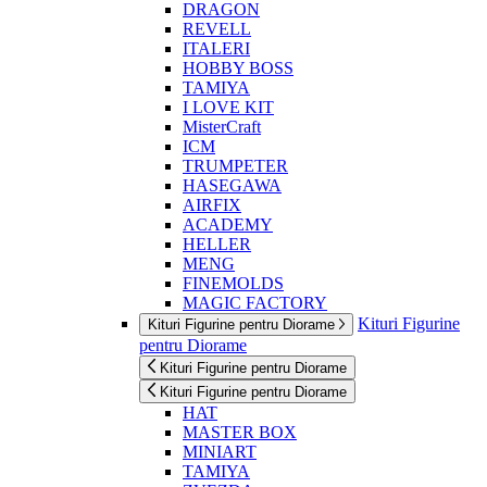
DRAGON
REVELL
ITALERI
HOBBY BOSS
TAMIYA
I LOVE KIT
MisterCraft
ICM
TRUMPETER
HASEGAWA
AIRFIX
ACADEMY
HELLER
MENG
FINEMOLDS
MAGIC FACTORY
Kituri Figurine
Kituri Figurine pentru Diorame
pentru Diorame
Kituri Figurine pentru Diorame
Kituri Figurine pentru Diorame
HAT
MASTER BOX
MINIART
TAMIYA