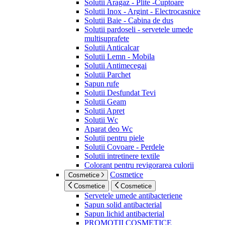
Solutii Aragaz - Plite -Cuptoare
Solutii Inox - Argint - Electrocasnice
Solutii Baie - Cabina de dus
Solutii pardoseli - servetele umede
multisuprafete
Solutii Anticalcar
Solutii Lemn - Mobila
Solutii Antimecegai
Solutii Parchet
Sapun rufe
Solutii Desfundat Tevi
Solutii Geam
Solutii Apret
Solutii Wc
Aparat deo Wc
Solutii pentru piele
Solutii Covoare - Perdele
Solutii intretinere textile
Colorant pentru revigorarea culorii
Cosmetice
Cosmetice
Cosmetice
Cosmetice
Servetele umede antibacteriene
Sapun solid antibacterial
Sapun lichid antibacterial
PROMOTII COSMETICE