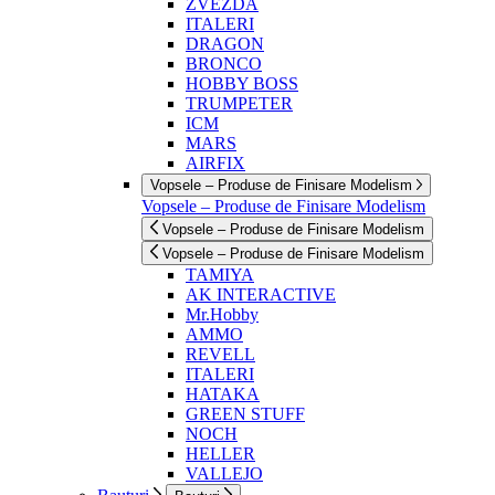
ZVEZDA
ITALERI
DRAGON
BRONCO
HOBBY BOSS
TRUMPETER
ICM
MARS
AIRFIX
Vopsele – Produse de Finisare Modelism
Vopsele – Produse de Finisare Modelism
Vopsele – Produse de Finisare Modelism
Vopsele – Produse de Finisare Modelism
TAMIYA
AK INTERACTIVE
Mr.Hobby
AMMO
REVELL
ITALERI
HATAKA
GREEN STUFF
NOCH
HELLER
VALLEJO