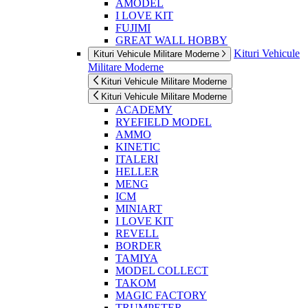
AMODEL
I LOVE KIT
FUJIMI
GREAT WALL HOBBY
Kituri Vehicule
Kituri Vehicule Militare Moderne
Militare Moderne
Kituri Vehicule Militare Moderne
Kituri Vehicule Militare Moderne
ACADEMY
RYEFIELD MODEL
AMMO
KINETIC
ITALERI
HELLER
MENG
ICM
MINIART
I LOVE KIT
REVELL
BORDER
TAMIYA
MODEL COLLECT
TAKOM
MAGIC FACTORY
TRUMPETER