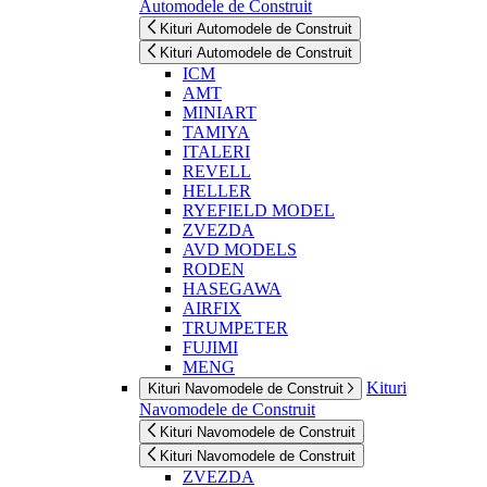
Automodele de Construit
Kituri Automodele de Construit
Kituri Automodele de Construit
ICM
AMT
MINIART
TAMIYA
ITALERI
REVELL
HELLER
RYEFIELD MODEL
ZVEZDA
AVD MODELS
RODEN
HASEGAWA
AIRFIX
TRUMPETER
FUJIMI
MENG
Kituri
Kituri Navomodele de Construit
Navomodele de Construit
Kituri Navomodele de Construit
Kituri Navomodele de Construit
ZVEZDA