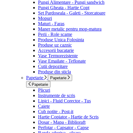
Pungi Alimentare - Pungi sandwich
Pungi Gheata - Hartie Copt
Set Pardoseala - Galeti - Storcatoare
Mopuri
Maturi - Faras
Maner metalic pentru mop-matura
Perii - Role scame
Produse Unica Folosinta
Produse uz caznic
Accesorii bucatarie
Vase Termorezistente
Vase Emailate - Teflonate
Cutii depozitare
Produse din sticla
Papetarie
Papetarie
Papetarie
Plicuri
Instrumente de scris
Lipici - Fluid Corector - Tus
Caiete
Cub notite - Post-it
Hartie Copiator - Hartie de Scris
Dosar - Mapa - Biblioraft
Perfotar - Capsator - Capse
Banda adeziva - sfoara