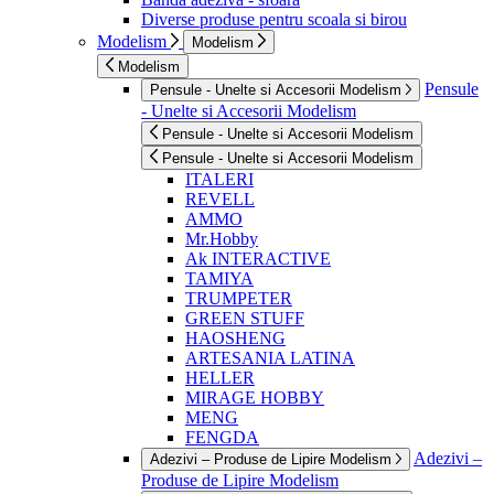
Diverse produse pentru scoala si birou
Modelism
Modelism
Modelism
Pensule
Pensule - Unelte si Accesorii Modelism
- Unelte si Accesorii Modelism
Pensule - Unelte si Accesorii Modelism
Pensule - Unelte si Accesorii Modelism
ITALERI
REVELL
AMMO
Mr.Hobby
Ak INTERACTIVE
TAMIYA
TRUMPETER
GREEN STUFF
HAOSHENG
ARTESANIA LATINA
HELLER
MIRAGE HOBBY
MENG
FENGDA
Adezivi –
Adezivi – Produse de Lipire Modelism
Produse de Lipire Modelism