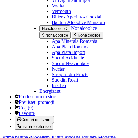
Vin Spumant Import
Vodka
Vermouth
Bitter - Aperitiv - Cocktail
Bauturi Alcoolice Miniaturi
Nonalcoolice
Nonalcoolice
Nonalcoolice
Nonalcoolice
Apa Minerala Romania
Apa Plata Romania
Apa Plata Import
Sucuri Acidulate
Sucuri Neacidulate
Nectar
Siropuri din Fructe
Suc din Rosii
Ice Tea
Energizant
Produse noi în stoc
Preț isteț, promoții
Coș
(
0
)
Favorite
Costuri de livrare
Livrări telefonice
Prima pagină
Modelism
Kituri Avioane Militare Moderne