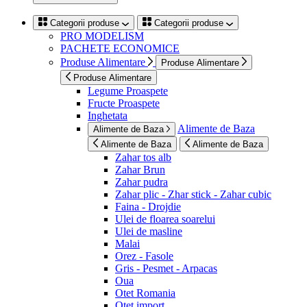
Categorii produse
Categorii produse
PRO MODELISM
PACHETE ECONOMICE
Produse Alimentare
Produse Alimentare
Produse Alimentare
Legume Proaspete
Fructe Proaspete
Inghetata
Alimente de Baza
Alimente de Baza
Alimente de Baza
Alimente de Baza
Zahar tos alb
Zahar Brun
Zahar pudra
Zahar plic - Zhar stick - Zahar cubic
Faina - Drojdie
Ulei de floarea soarelui
Ulei de masline
Malai
Orez - Fasole
Gris - Pesmet - Arpacas
Oua
Otet Romania
Otet import