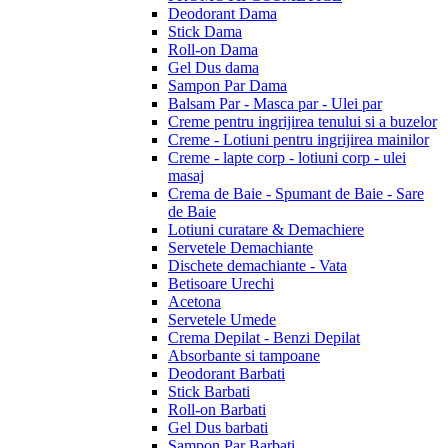
Deodorant Dama
Stick Dama
Roll-on Dama
Gel Dus dama
Sampon Par Dama
Balsam Par - Masca par - Ulei par
Creme pentru ingrijirea tenului si a buzelor
Creme - Lotiuni pentru ingrijirea mainilor
Creme - lapte corp - lotiuni corp - ulei
masaj
Crema de Baie - Spumant de Baie - Sare
de Baie
Lotiuni curatare & Demachiere
Servetele Demachiante
Dischete demachiante - Vata
Betisoare Urechi
Acetona
Servetele Umede
Crema Depilat - Benzi Depilat
Absorbante si tampoane
Deodorant Barbati
Stick Barbati
Roll-on Barbati
Gel Dus barbati
Sampon Par Barbati