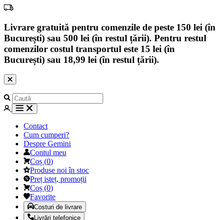
Livrare gratuită pentru comenzile de peste 150 lei (în
București) sau 500 lei (în restul țării). Pentru restul
comenzilor costul transportul este 15 lei (în
București) sau 18,99 lei (în restul țării).
Contact
Cum cumperi?
Despre Gemini
Contul meu
Coș
(
0
)
Produse noi în stoc
Preț isteț, promoții
Coș
(
0
)
Favorite
Costuri de livrare
Livrări telefonice