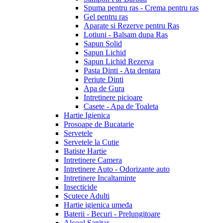
Spuma pentru ras - Crema pentru ras
Gel pentru ras
Aparate si Rezerve pentru Ras
Lotiuni - Balsam dupa Ras
Sapun Solid
Sapun Lichid
Sapun Lichid Rezerva
Pasta Dinti - Ata dentara
Periute Dinti
Apa de Gura
Intretinere picioare
Casete - Apa de Toaleta
Hartie Igienica
Prosoape de Bucatarie
Servetele
Servetele la Cutie
Batiste Hartie
Intretinere Camera
Intretinere Auto - Odorizante auto
Intretinere Incaltaminte
Insecticide
Scutece Adulti
Hartie igienica umeda
Baterii - Becuri - Prelungitoare
Alcool Sanitar