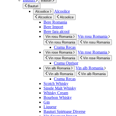
Bauturi
Bauturi
Bauturi
Alcoolice
Alcoolice
Alcoolice
Alcoolice
Bere Romania
Bere Import
Bere fara alcool
Vin rosu Romania
Vin rosu Romania
Vin rosu Romania
Vin rosu Romania
Crama Recas
Vin rose Romania
Vin rose Romania
Vin rose Romania
Vin rose Romania
Crama Oprisor
Vin alb Romania
Vin alb Romania
Vin alb Romania
Vin alb Romania
Crama Recas
Scotch Whisky
Single Malt Whisky
Whisky Cream
Bourbon Whisky
Gin
Liqueur
Bauturi Spirtoase Diverse