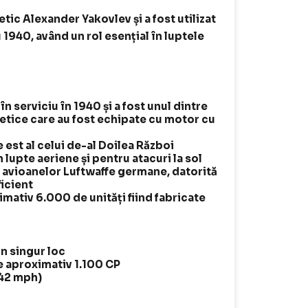
tic Alexander Yakovlev și a fost utilizat
1940, având un rol esențial în luptele
 în serviciu în 1940 și a fost unul dintre
ietice care au fost echipate cu motor cu
e est al celui de-al Doilea Război
n lupte aeriene și pentru atacuri la sol
a avioanelor Luftwaffe germane, datorită
ficient
mativ 6.000 de unități fiind fabricate
n singur loc
e aproximativ 1.100 CP
342 mph)