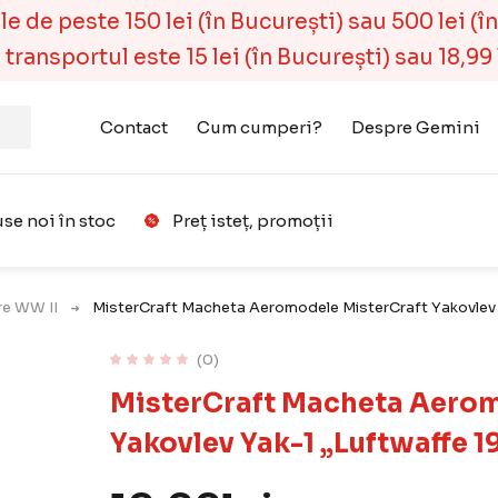
 de peste 150 lei (în București) sau 500 lei (în r
ransportul este 15 lei (în București) sau 18,99 l
Contact
Cum cumperi?
Despre Gemini
se noi în stoc
Preț isteț, promoții
Favorit
are WW II
MisterCraft Macheta Aeromodele MisterCraft Yakovlev 
(0)
MisterCraft Macheta Aerom
Yakovlev Yak-1 „Luftwaffe 1