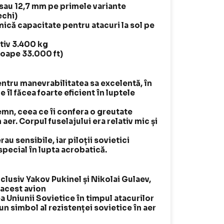
 sau 12,7 mm pe primele variante
echi)
ică capacitate pentru atacuri la sol pe
tiv 3.400 kg
roape 33.000 ft)
ntru manevrabilitatea sa excelentă, în
e îl făcea foarte eficient în luptele
emn, ceea ce îi confera o greutate
aer. Corpul fuselajului era relativ mic și
au sensibile, iar piloții sovietici
special în lupta acrobatică.
nclusiv Yakov Pukinel și Nikolai Gulaev,
 acest avion
a Uniunii Sovietice în timpul atacurilor
un simbol al rezistenței sovietice în aer