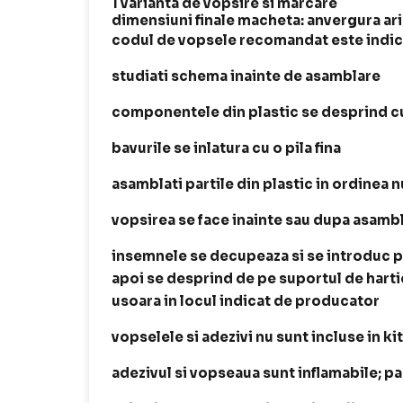
1 varianta de vopsire si marcare
dimensiuni finale macheta: anvergura ari
codul de vopsele recomandat este indica
studiati schema inainte de asamblare
componentele din plastic se desprind cu
bavurile se inlatura cu o pila fina
asamblati partile din plastic in ordinea
vopsirea se face inainte sau dupa asamb
insemnele se decupeaza si se introduc p
apoi se desprind de pe suportul de harti
usoara in locul indicat de producator
vopselele si adezivi nu sunt incluse in ki
adezivul si vopseaua sunt inflamabile; p