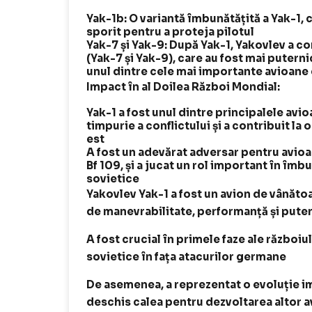
Yak-1b: O variantă îmbunătățită a Yak-1, 
sporit pentru a proteja pilotul
Yak-7 și Yak-9: După Yak-1, Yakovlev a c
(Yak-7 și Yak-9), care au fost mai putern
unul dintre cele mai importante avioane d
Impact în al Doilea Război Mondial:
Yak-1 a fost unul dintre principalele avi
timpurie a conflictului și a contribuit la 
est
A fost un adevărat adversar pentru avio
Bf 109, și a jucat un rol important în îm
sovietice
Yakovlev Yak-1 a fost un avion de vânăto
de manevrabilitate, performanță și pute
A fost crucial în primele faze ale războiul
sovietice în fața atacurilor germane
De asemenea, a reprezentat o evoluție imp
deschis calea pentru dezvoltarea altor 