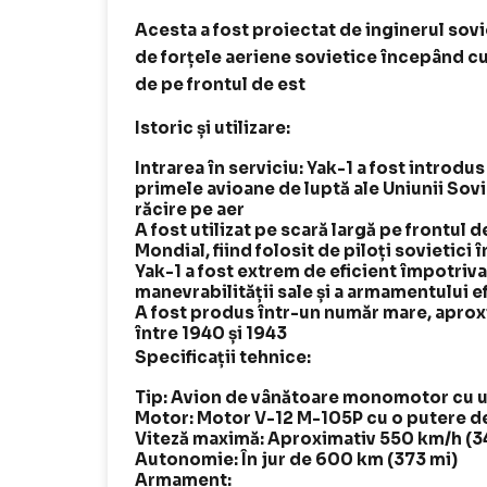
Acesta a fost proiectat de inginerul sovie
de forțele aeriene sovietice începând cu 
de pe frontul de est
Istoric și utilizare:
Intrarea în serviciu: Yak-1 a fost introdus
primele avioane de luptă ale Uniunii Sov
răcire pe aer
A fost utilizat pe scară largă pe frontul d
Mondial, fiind folosit de piloți sovietici î
Yak-1 a fost extrem de eficient împotriv
manevrabilității sale și a armamentului e
A fost produs într-un număr mare, aproxi
între 1940 și 1943
Specificații tehnice:
Tip: Avion de vânătoare monomotor cu u
Motor: Motor V-12 M-105P cu o putere d
Viteză maximă: Aproximativ 550 km/h (
Autonomie: În jur de 600 km (373 mi)
Armament: