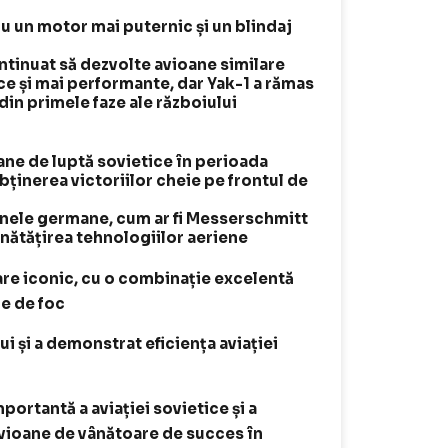
cu un motor mai puternic și un blindaj
ontinuat să dezvolte avioane similare
ice și mai performante, dar Yak-1 a rămas
in primele faze ale războiului
oane de luptă sovietice în perioada
obținerea victoriilor cheie pe frontul de
anele germane, cum ar fi Messerschmitt
bunătățirea tehnologiilor aeriene
are iconic, cu o combinație excelentă
re de foc
ui și a demonstrat eficiența aviației
ortantă a aviației sovietice și a
avioane de vânătoare de succes în