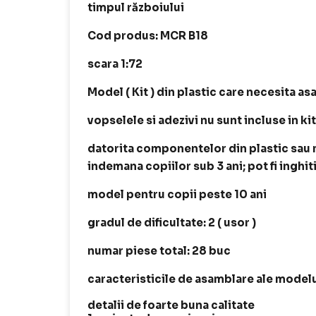
timpul războiului
Cod produs: MCR B18
scara 1:72
Model ( Kit ) din plastic care necesita as
vopselele si adezivi nu sunt incluse in ki
datorita componentelor din plastic sau me
indemana copiilor sub 3 ani; pot fi inghit
model pentru copii peste 10 ani
gradul de dificultate: 2 ( usor )
numar piese total: 28 buc
caracteristicile de asamblare ale modelu
detalii de foarte buna calitate