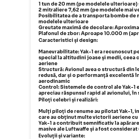
1 tun de 20 mm (pe modelele ulterioare)
2 mitraliere 7,62 mm (pe modelele mai v
Posibilitatea de a transporta bombe de m
modelele ulterioare
Greutate maximă de decolare: Aproxima
Plafonul de zbor: Aproape 10.000 m (ap
Caracteristici și design:
Manevrabilitate: Yak-1 era recunoscut pe
special la altitudini joase și medii, ceea c
aeriene
Structură: Avionul avea o structură din l
redusă, dar și o performanță excelentă în 
aerodinamic
Control: Sistemele de control ale Yak-1 er
apreciau răspunsul rapid al avionului, în 
Piloți celebri și realizări:
Mulți piloți de renume au pilotat Yak-1, i
care au obținut multe victorii aeriene cu
Yak-1 a contribuit semnificativ la apărare
masive ale Luftwaffe și a fost considerat 
Evoluții și variante: