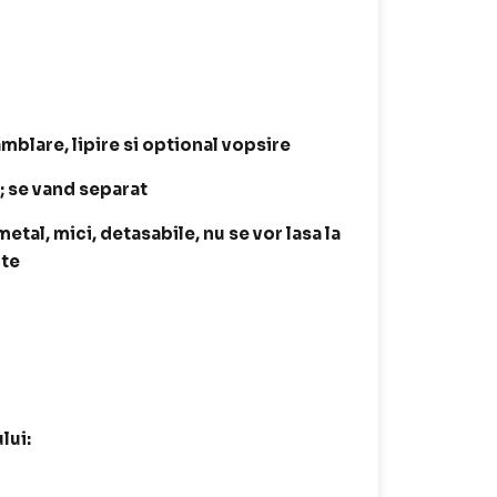
amblare, lipire si optional vopsire
t; se vand separat
tal, mici, detasabile, nu se vor lasa la
ite
lui: