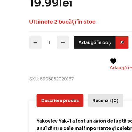
19.99
lei
Ultimele 2 bucăți în stoc
Cantitate
Adaugă în coș
MisterCraft
Macheta
Aeromodele
MisterCraft
Yakovlev
Adaugă în
Yak-
1
SKU:
5903852020187
"Luftwaffe
1939"
1:72
MCR
Descriere produs
Recenzii (0)
B18
Yakovlev Yak-1 a fost un avion de luptă s
unul dintre cele mai importante și celeb