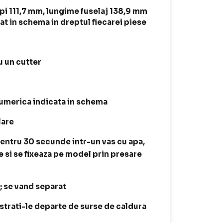
pi 111,7 mm, lungime fuselaj 138,9 mm
t in schema in dreptul fiecarei piese
 un cutter
 numerica indicata in schema
lare
entru 30 secunde intr-un vas cu apa,
e si se fixeaza pe model prin presare
t; se vand separat
astrati-le departe de surse de caldura