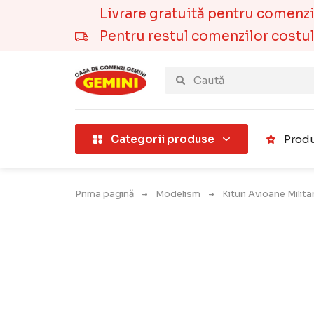
Livrare gratuită pentru comenzile
Pentru restul comenzilor costul t
țării).
Categorii produse
Produ
Prima pagină
Modelism
Kituri Avioane Milit