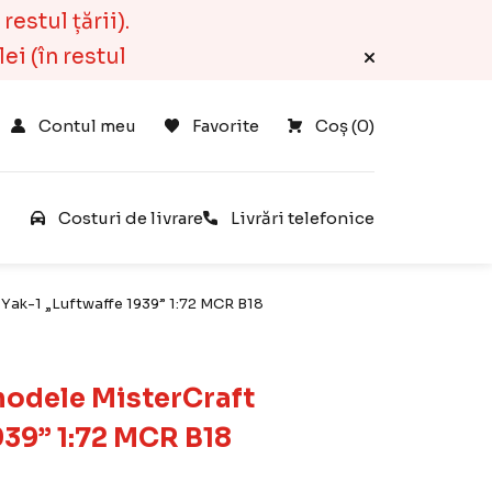
estul țării).
ei (în restul
Contul meu
Favorite
Coș 
(
0
)
e
Costuri de livrare
Livrări telefonice
Yak-1 „Luftwaffe 1939” 1:72 MCR B18
odele MisterCraft
939” 1:72 MCR B18