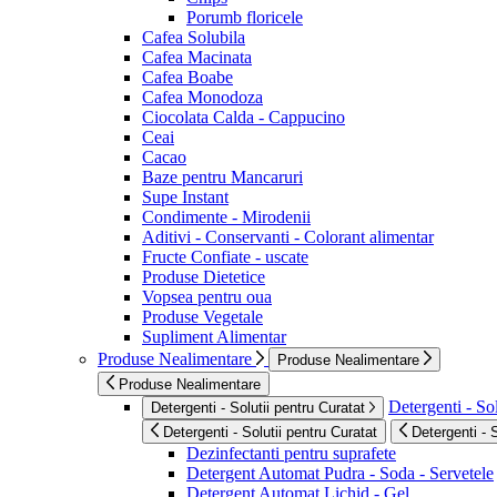
Porumb floricele
Cafea Solubila
Cafea Macinata
Cafea Boabe
Cafea Monodoza
Ciocolata Calda - Cappucino
Ceai
Cacao
Baze pentru Mancaruri
Supe Instant
Condimente - Mirodenii
Aditivi - Conservanti - Colorant alimentar
Fructe Confiate - uscate
Produse Dietetice
Vopsea pentru oua
Produse Vegetale
Supliment Alimentar
Produse Nealimentare
Produse Nealimentare
Produse Nealimentare
Detergenti - Sol
Detergenti - Solutii pentru Curatat
Detergenti - Solutii pentru Curatat
Detergenti - 
Dezinfectanti pentru suprafete
Detergent Automat Pudra - Soda - Servetele
Detergent Automat Lichid - Gel