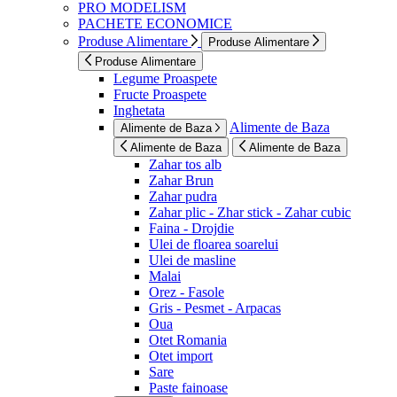
PRO MODELISM
PACHETE ECONOMICE
Produse Alimentare
Produse Alimentare
Produse Alimentare
Legume Proaspete
Fructe Proaspete
Inghetata
Alimente de Baza
Alimente de Baza
Alimente de Baza
Alimente de Baza
Zahar tos alb
Zahar Brun
Zahar pudra
Zahar plic - Zhar stick - Zahar cubic
Faina - Drojdie
Ulei de floarea soarelui
Ulei de masline
Malai
Orez - Fasole
Gris - Pesmet - Arpacas
Oua
Otet Romania
Otet import
Sare
Paste fainoase