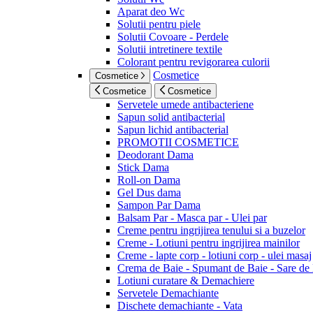
Aparat deo Wc
Solutii pentru piele
Solutii Covoare - Perdele
Solutii intretinere textile
Colorant pentru revigorarea culorii
Cosmetice
Cosmetice
Cosmetice
Cosmetice
Servetele umede antibacteriene
Sapun solid antibacterial
Sapun lichid antibacterial
PROMOTII COSMETICE
Deodorant Dama
Stick Dama
Roll-on Dama
Gel Dus dama
Sampon Par Dama
Balsam Par - Masca par - Ulei par
Creme pentru ingrijirea tenului si a buzelor
Creme - Lotiuni pentru ingrijirea mainilor
Creme - lapte corp - lotiuni corp - ulei masaj
Crema de Baie - Spumant de Baie - Sare de
Lotiuni curatare & Demachiere
Servetele Demachiante
Dischete demachiante - Vata