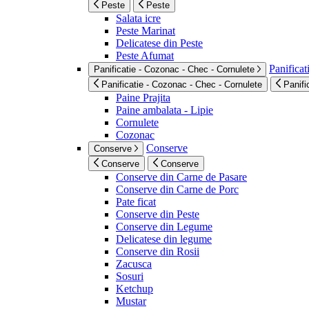
Peste
Peste
Salata icre
Peste Marinat
Delicatese din Peste
Peste Afumat
Panificat
Panificatie - Cozonac - Chec - Cornulete
Panificatie - Cozonac - Chec - Cornulete
Panifi
Paine Prajita
Paine ambalata - Lipie
Cornulete
Cozonac
Conserve
Conserve
Conserve
Conserve
Conserve din Carne de Pasare
Conserve din Carne de Porc
Pate ficat
Conserve din Peste
Conserve din Legume
Delicatese din legume
Conserve din Rosii
Zacusca
Sosuri
Ketchup
Mustar