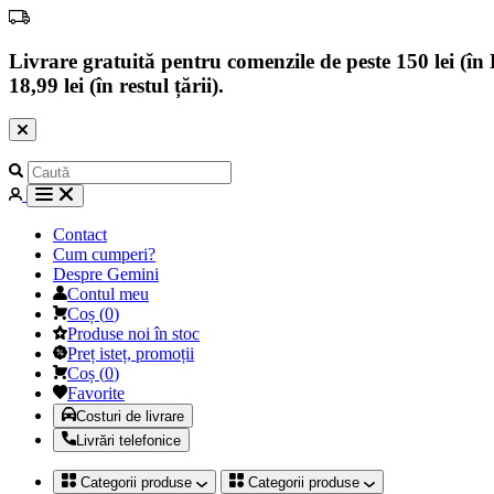
Livrare gratuită pentru comenzile de peste 150 lei (în B
18,99 lei (în restul țării).
Contact
Cum cumperi?
Despre Gemini
Contul meu
Coș
(
0
)
Produse noi în stoc
Preț isteț, promoții
Coș
(
0
)
Favorite
Costuri de livrare
Livrări telefonice
Categorii produse
Categorii produse