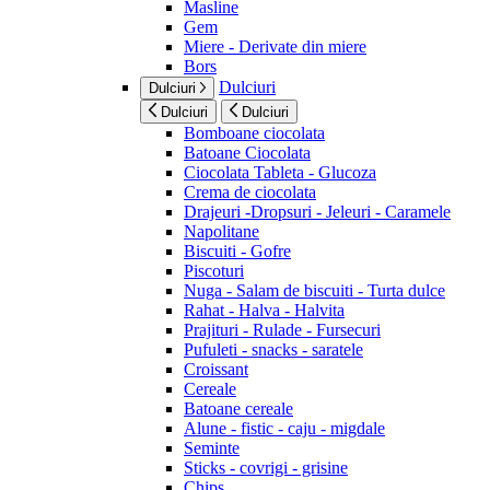
Masline
Gem
Miere - Derivate din miere
Bors
Dulciuri
Dulciuri
Dulciuri
Dulciuri
Bomboane ciocolata
Batoane Ciocolata
Ciocolata Tableta - Glucoza
Crema de ciocolata
Drajeuri -Dropsuri - Jeleuri - Caramele
Napolitane
Biscuiti - Gofre
Piscoturi
Nuga - Salam de biscuiti - Turta dulce
Rahat - Halva - Halvita
Prajituri - Rulade - Fursecuri
Pufuleti - snacks - saratele
Croissant
Cereale
Batoane cereale
Alune - fistic - caju - migdale
Seminte
Sticks - covrigi - grisine
Chips