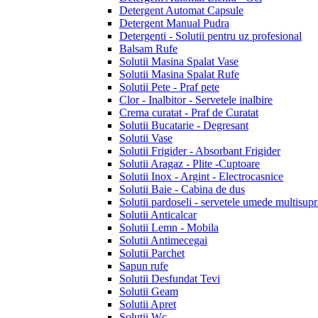
Detergent Automat Capsule
Detergent Manual Pudra
Detergenti - Solutii pentru uz profesional
Balsam Rufe
Solutii Masina Spalat Vase
Solutii Masina Spalat Rufe
Solutii Pete - Praf pete
Clor - Inalbitor - Servetele inalbire
Crema curatat - Praf de Curatat
Solutii Bucatarie - Degresant
Solutii Vase
Solutii Frigider - Absorbant Frigider
Solutii Aragaz - Plite -Cuptoare
Solutii Inox - Argint - Electrocasnice
Solutii Baie - Cabina de dus
Solutii pardoseli - servetele umede multisupr
Solutii Anticalcar
Solutii Lemn - Mobila
Solutii Antimecegai
Solutii Parchet
Sapun rufe
Solutii Desfundat Tevi
Solutii Geam
Solutii Apret
Solutii Wc