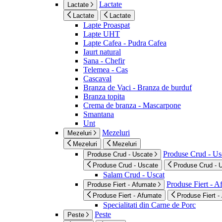
Lactate
Lactate
Lactate
Lactate
Lapte Proaspat
Lapte UHT
Lapte Cafea - Pudra Cafea
Iaurt natural
Sana - Chefir
Telemea - Cas
Cascaval
Branza de Vaci - Branza de burduf
Branza topita
Crema de branza - Mascarpone
Smantana
Unt
Mezeluri
Mezeluri
Mezeluri
Mezeluri
Produse Crud - Us
Produse Crud - Uscate
Produse Crud - Uscate
Produse Crud - 
Salam Crud - Uscat
Produse Fiert - 
Produse Fiert - Afumate
Produse Fiert - Afumate
Produse Fiert -
Specialitati din Carne de Porc
Peste
Peste