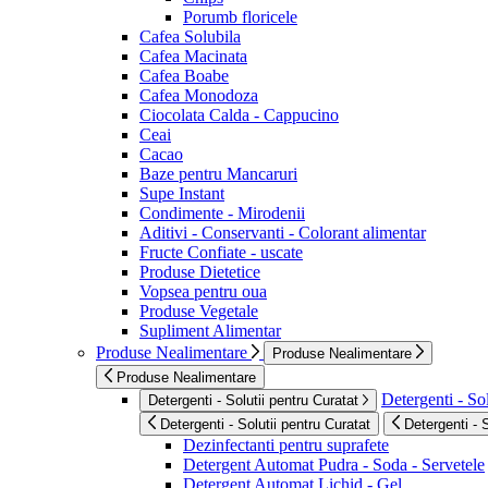
Porumb floricele
Cafea Solubila
Cafea Macinata
Cafea Boabe
Cafea Monodoza
Ciocolata Calda - Cappucino
Ceai
Cacao
Baze pentru Mancaruri
Supe Instant
Condimente - Mirodenii
Aditivi - Conservanti - Colorant alimentar
Fructe Confiate - uscate
Produse Dietetice
Vopsea pentru oua
Produse Vegetale
Supliment Alimentar
Produse Nealimentare
Produse Nealimentare
Produse Nealimentare
Detergenti - Sol
Detergenti - Solutii pentru Curatat
Detergenti - Solutii pentru Curatat
Detergenti - 
Dezinfectanti pentru suprafete
Detergent Automat Pudra - Soda - Servetele
Detergent Automat Lichid - Gel