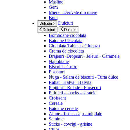
Masline
Gem
Miere - Derivate din miere
Bors
Dulciuri
Dulciuri
Dulciuri
Dulciuri
Bomboane ciocolata
Batoane Ciocolata
Ciocolata Tableta - Glucoza
Crema de ciocolata
Drajeuri -Dropsuri - Jeleuri - Caramele
Napolitane
Biscuiti - Gofre
Piscoturi
Nuga - Salam de biscuiti - Turta dulce
Rahat - Halva - Halvita
Prajituri - Rulade - Fursecuri
Pufuleti - snacks - saratele
Croissant
Cereale
Batoane cereale
Alune - fistic - caju - migdale
Seminte
Sticks - covrigi - grisine
Chips