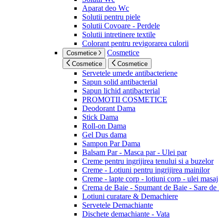
Aparat deo Wc
Solutii pentru piele
Solutii Covoare - Perdele
Solutii intretinere textile
Colorant pentru revigorarea culorii
Cosmetice
Cosmetice
Cosmetice
Cosmetice
Servetele umede antibacteriene
Sapun solid antibacterial
Sapun lichid antibacterial
PROMOTII COSMETICE
Deodorant Dama
Stick Dama
Roll-on Dama
Gel Dus dama
Sampon Par Dama
Balsam Par - Masca par - Ulei par
Creme pentru ingrijirea tenului si a buzelor
Creme - Lotiuni pentru ingrijirea mainilor
Creme - lapte corp - lotiuni corp - ulei masaj
Crema de Baie - Spumant de Baie - Sare de
Lotiuni curatare & Demachiere
Servetele Demachiante
Dischete demachiante - Vata