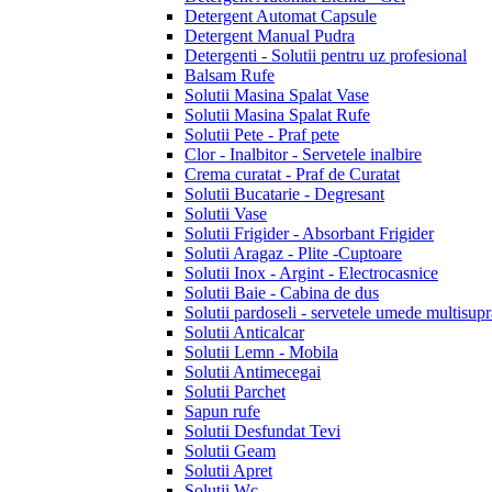
Detergent Automat Capsule
Detergent Manual Pudra
Detergenti - Solutii pentru uz profesional
Balsam Rufe
Solutii Masina Spalat Vase
Solutii Masina Spalat Rufe
Solutii Pete - Praf pete
Clor - Inalbitor - Servetele inalbire
Crema curatat - Praf de Curatat
Solutii Bucatarie - Degresant
Solutii Vase
Solutii Frigider - Absorbant Frigider
Solutii Aragaz - Plite -Cuptoare
Solutii Inox - Argint - Electrocasnice
Solutii Baie - Cabina de dus
Solutii pardoseli - servetele umede multisupr
Solutii Anticalcar
Solutii Lemn - Mobila
Solutii Antimecegai
Solutii Parchet
Sapun rufe
Solutii Desfundat Tevi
Solutii Geam
Solutii Apret
Solutii Wc