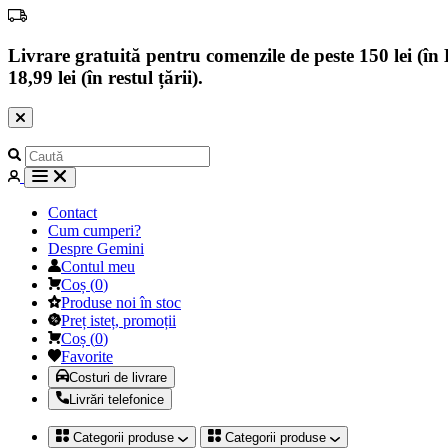
Livrare gratuită pentru comenzile de peste 150 lei (în B
18,99 lei (în restul țării).
Contact
Cum cumperi?
Despre Gemini
Contul meu
Coș
(
0
)
Produse noi în stoc
Preț isteț, promoții
Coș
(
0
)
Favorite
Costuri de livrare
Livrări telefonice
Categorii produse
Categorii produse