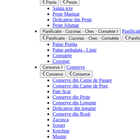
Peste
Peste
Salata icre
Peste Marinat
Delicatese din Peste
Peste Afumat
Panificat
Panificatie - Cozonac - Chec - Cornulete
Panificatie - Cozonac - Chec - Cornulete
Panifi
Paine Prajita
Paine ambalata - Lipie
Cornulete
Cozonac
Conserve
Conserve
Conserve
Conserve
Conserve din Carne de Pasare
Conserve din Carne de Porc
Pate ficat
Conserve din Peste
Conserve din Legume
Delicatese din legume
Conserve din Rosii
Zacusca
Sosuri
Ketchup
Mustar