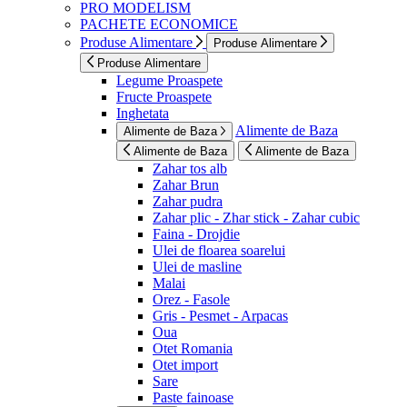
PRO MODELISM
PACHETE ECONOMICE
Produse Alimentare
Produse Alimentare
Produse Alimentare
Legume Proaspete
Fructe Proaspete
Inghetata
Alimente de Baza
Alimente de Baza
Alimente de Baza
Alimente de Baza
Zahar tos alb
Zahar Brun
Zahar pudra
Zahar plic - Zhar stick - Zahar cubic
Faina - Drojdie
Ulei de floarea soarelui
Ulei de masline
Malai
Orez - Fasole
Gris - Pesmet - Arpacas
Oua
Otet Romania
Otet import
Sare
Paste fainoase