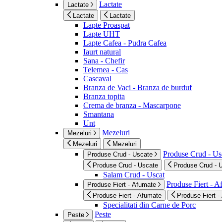
Lactate
Lactate
Lactate
Lactate
Lapte Proaspat
Lapte UHT
Lapte Cafea - Pudra Cafea
Iaurt natural
Sana - Chefir
Telemea - Cas
Cascaval
Branza de Vaci - Branza de burduf
Branza topita
Crema de branza - Mascarpone
Smantana
Unt
Mezeluri
Mezeluri
Mezeluri
Mezeluri
Produse Crud - Us
Produse Crud - Uscate
Produse Crud - Uscate
Produse Crud - 
Salam Crud - Uscat
Produse Fiert - 
Produse Fiert - Afumate
Produse Fiert - Afumate
Produse Fiert -
Specialitati din Carne de Porc
Peste
Peste