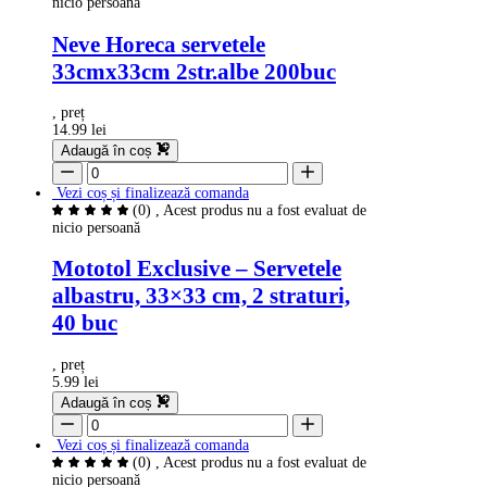
nicio persoană
Neve Horeca servetele
33cmx33cm 2str.albe 200buc
, preț
14.99 lei
Adaugă în coș
Vezi coș și finalizează comanda
(0)
, Acest produs nu a fost evaluat de
nicio persoană
Mototol Exclusive – Servetele
albastru, 33×33 cm, 2 straturi,
40 buc
, preț
5.99 lei
Adaugă în coș
Vezi coș și finalizează comanda
(0)
, Acest produs nu a fost evaluat de
nicio persoană