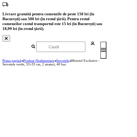
Livrare gratuită pentru comenzile de peste 150 lei (în
București) sau 500 lei (în restul țării). Pentru restul
comenzilor costul transportul este 15 lei (în București) sau
18,99 lei (în restul țării).
Prima pagină
Produse Nealimentare
Servetele
Mototol Exclusive –
Servetele verde, 33×33 cm, 2 straturi, 40 buc