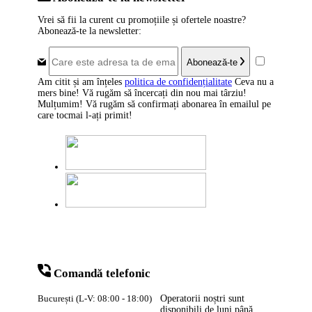
Vrei să fii la curent cu promoțiile și ofertele noastre?
Abonează-te la newsletter:
Abonează-te
Am citit și am înțeles
politica de confidențialitate
Ceva nu a
mers bine! Vă rugăm să încercați din nou mai târziu!
Mulțumim! Vă rugăm să confirmați abonarea în emailul pe
care tocmai l-ați primit!
Comandă telefonic
București (L-V: 08:00 - 18:00)
Operatorii noștri sunt
disponibili de luni până