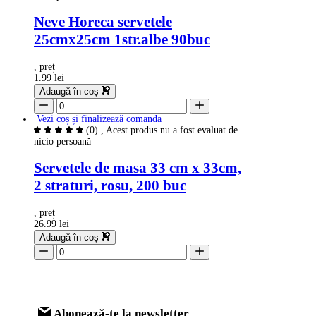
Neve Horeca servetele
25cmx25cm 1str.albe 90buc
, preț
1.99 lei
Adaugă în coș
Vezi coș și finalizează comanda
(0)
, Acest produs nu a fost evaluat de
nicio persoană
Servetele de masa 33 cm x 33cm,
2 straturi, rosu, 200 buc
, preț
26.99 lei
Adaugă în coș
Abonează-te la newsletter