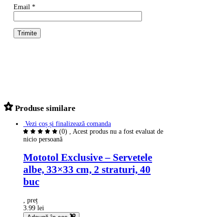
Email
*
Produse similare
Vezi coș și finalizează comanda
(0)
, Acest produs nu a fost evaluat de
nicio persoană
Mototol Exclusive – Servetele
albe, 33×33 cm, 2 straturi, 40
buc
, preț
3.99 lei