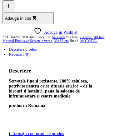
Adaugă în coș
Adaugă în Wishlist
SKU:
6420661001668
Categorie:
Servetele
Etichete:
2 straturi
,
40 buc
,
Mototol Exclusive Servetele verde
,
33x33 cm
Brand:
MOTOTOL
Descriere produs
Recenzii (0)
Descriere
Servetele fine si rezistente, 100% celuloza,
potrivite pentru orice situatie sau loc – de la
birouri si hoteluri, pana la saloane de
infrumusetare si centre medicale
produs in Romania
Informații conformitate produs