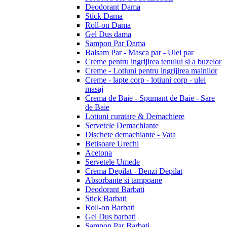
Deodorant Dama
Stick Dama
Roll-on Dama
Gel Dus dama
Sampon Par Dama
Balsam Par - Masca par - Ulei par
Creme pentru ingrijirea tenului si a buzelor
Creme - Lotiuni pentru ingrijirea mainilor
Creme - lapte corp - lotiuni corp - ulei
masaj
Crema de Baie - Spumant de Baie - Sare
de Baie
Lotiuni curatare & Demachiere
Servetele Demachiante
Dischete demachiante - Vata
Betisoare Urechi
Acetona
Servetele Umede
Crema Depilat - Benzi Depilat
Absorbante si tampoane
Deodorant Barbati
Stick Barbati
Roll-on Barbati
Gel Dus barbati
Sampon Par Barbati