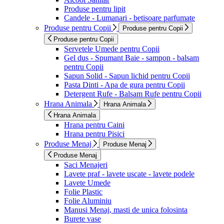
Produse pentru lipit
Candele - Lumanari - betisoare parfumate
Produse pentru Copii
Produse pentru Copii
Produse pentru Copii
Servetele Umede pentru Copii
Gel dus - Spumant Baie - sampon - balsam
pentru Copii
Sapun Solid - Sapun lichid pentru Copii
Pasta Dinti - Apa de gura pentru Copii
Detergent Rufe - Balsam Rufe pentru Copii
Hrana Animala
Hrana Animala
Hrana Animala
Hrana pentru Caini
Hrana pentru Pisici
Produse Menaj
Produse Menaj
Produse Menaj
Saci Menajeri
Lavete praf - lavete uscate - lavete podele
Lavete Umede
Folie Plastic
Folie Aluminiu
Manusi Menaj, masti de unica folosinta
Burete vase