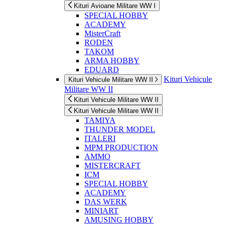
Kituri Avioane Militare WW I
SPECIAL HOBBY
ACADEMY
MisterCraft
RODEN
TAKOM
ARMA HOBBY
EDUARD
Kituri Vehicule
Kituri Vehicule Militare WW II
Militare WW II
Kituri Vehicule Militare WW II
Kituri Vehicule Militare WW II
TAMIYA
THUNDER MODEL
ITALERI
MPM PRODUCTION
AMMO
MISTERCRAFT
ICM
SPECIAL HOBBY
ACADEMY
DAS WERK
MINIART
AMUSING HOBBY