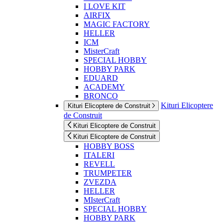
I LOVE KIT
AIRFIX
MAGIC FACTORY
HELLER
ICM
MisterCraft
SPECIAL HOBBY
HOBBY PARK
EDUARD
ACADEMY
BRONCO
Kituri Elicoptere
Kituri Elicoptere de Construit
de Construit
Kituri Elicoptere de Construit
Kituri Elicoptere de Construit
HOBBY BOSS
ITALERI
REVELL
TRUMPETER
ZVEZDA
HELLER
MIsterCraft
SPECIAL HOBBY
HOBBY PARK