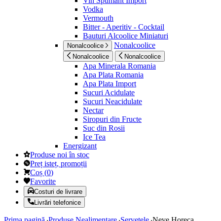
Vin Spumant Import
Vodka
Vermouth
Bitter - Aperitiv - Cocktail
Bauturi Alcoolice Miniaturi
Nonalcoolice
Nonalcoolice
Nonalcoolice
Nonalcoolice
Apa Minerala Romania
Apa Plata Romania
Apa Plata Import
Sucuri Acidulate
Sucuri Neacidulate
Nectar
Siropuri din Fructe
Suc din Rosii
Ice Tea
Energizant
Produse noi în stoc
Preț isteț, promoții
Coș
(
0
)
Favorite
Costuri de livrare
Livrări telefonice
Prima pagină
Produse Nealimentare
Servetele
Neve Horeca