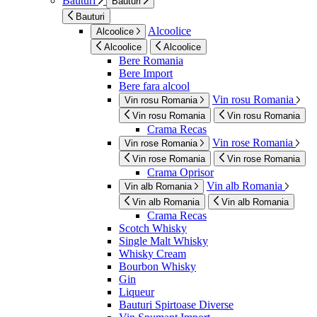
Bauturi
Bauturi
Bauturi
Alcoolice
Alcoolice
Alcoolice
Alcoolice
Bere Romania
Bere Import
Bere fara alcool
Vin rosu Romania
Vin rosu Romania
Vin rosu Romania
Vin rosu Romania
Crama Recas
Vin rose Romania
Vin rose Romania
Vin rose Romania
Vin rose Romania
Crama Oprisor
Vin alb Romania
Vin alb Romania
Vin alb Romania
Vin alb Romania
Crama Recas
Scotch Whisky
Single Malt Whisky
Whisky Cream
Bourbon Whisky
Gin
Liqueur
Bauturi Spirtoase Diverse