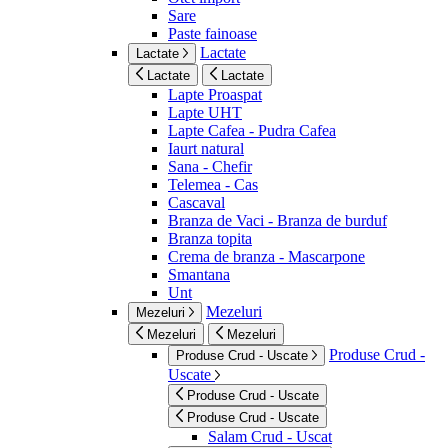
Sare
Paste fainoase
Lactate
Lactate
Lactate
Lactate
Lapte Proaspat
Lapte UHT
Lapte Cafea - Pudra Cafea
Iaurt natural
Sana - Chefir
Telemea - Cas
Cascaval
Branza de Vaci - Branza de burduf
Branza topita
Crema de branza - Mascarpone
Smantana
Unt
Mezeluri
Mezeluri
Mezeluri
Mezeluri
Produse Crud -
Produse Crud - Uscate
Uscate
Produse Crud - Uscate
Produse Crud - Uscate
Salam Crud - Uscat