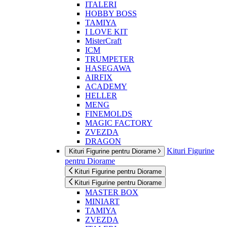
ITALERI
HOBBY BOSS
TAMIYA
I LOVE KIT
MisterCraft
ICM
TRUMPETER
HASEGAWA
AIRFIX
ACADEMY
HELLER
MENG
FINEMOLDS
MAGIC FACTORY
ZVEZDA
DRAGON
Kituri Figurine
Kituri Figurine pentru Diorame
pentru Diorame
Kituri Figurine pentru Diorame
Kituri Figurine pentru Diorame
MASTER BOX
MINIART
TAMIYA
ZVEZDA