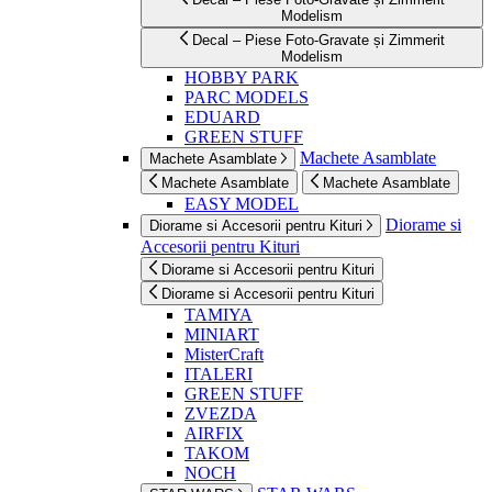
Modelism
Decal – Piese Foto-Gravate și Zimmerit
Modelism
HOBBY PARK
PARC MODELS
EDUARD
GREEN STUFF
Machete Asamblate
Machete Asamblate
Machete Asamblate
Machete Asamblate
EASY MODEL
Diorame si
Diorame si Accesorii pentru Kituri
Accesorii pentru Kituri
Diorame si Accesorii pentru Kituri
Diorame si Accesorii pentru Kituri
TAMIYA
MINIART
MisterCraft
ITALERI
GREEN STUFF
ZVEZDA
AIRFIX
TAKOM
NOCH