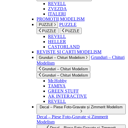
REVELL
ZVEZDA
ITALERI
PROMOTII MODELISM
PUZZLE
PUZZLE
PUZZLE
PUZZLE
REVELL
HELLER
CASTORLAND
REVISTE SI CARTI MODELISM
Grunduri – Chituri
Grunduri – Chituri Modelism
Modelism
Grunduri – Chituri Modelism
Grunduri – Chituri Modelism
Mr.Hobby
TAMIYA
GREEN STUFF
AK INTERACTIVE
REVELL
Decal – Piese Foto-Gravate și Zimmerit Modelism
Decal – Piese Foto-Gravate și Zimmerit
Modelism
Decal – Piese Foto-Gravate și Zimmerit