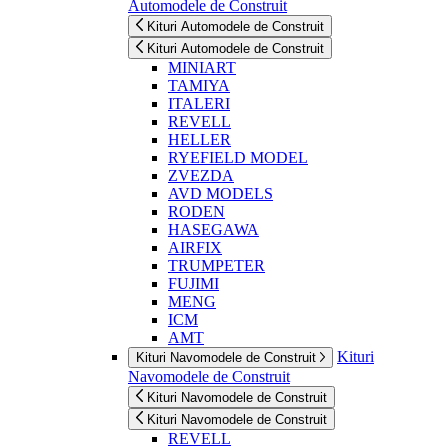
Automodele de Construit
Kituri Automodele de Construit
Kituri Automodele de Construit
MINIART
TAMIYA
ITALERI
REVELL
HELLER
RYEFIELD MODEL
ZVEZDA
AVD MODELS
RODEN
HASEGAWA
AIRFIX
TRUMPETER
FUJIMI
MENG
ICM
AMT
Kituri
Kituri Navomodele de Construit
Navomodele de Construit
Kituri Navomodele de Construit
Kituri Navomodele de Construit
REVELL