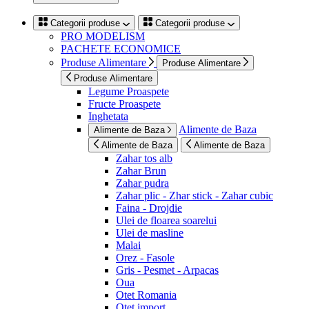
Categorii produse
Categorii produse
PRO MODELISM
PACHETE ECONOMICE
Produse Alimentare
Produse Alimentare
Produse Alimentare
Legume Proaspete
Fructe Proaspete
Inghetata
Alimente de Baza
Alimente de Baza
Alimente de Baza
Alimente de Baza
Zahar tos alb
Zahar Brun
Zahar pudra
Zahar plic - Zhar stick - Zahar cubic
Faina - Drojdie
Ulei de floarea soarelui
Ulei de masline
Malai
Orez - Fasole
Gris - Pesmet - Arpacas
Oua
Otet Romania
Otet import