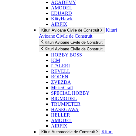
ACADEMY
AMODEL
EDUARD
KittyHawk
AIRFIX
Kituri
Kituri Avioane Civile de Construit
Avioane Civile de Construit
Kituri Avioane Civile de Construit
Kituri Avioane Civile de Construit
HOBBY BOSS
ICM
ITALERI
REVELL
RODEN
ZVEZDA
MisterCraft
SPECIAL HOBBY
BIGMODEL
TRUMPETER
HASEGAWA
HELLER
AMODEL
AIRFIX
Kituri
Kituri Automodele de Construit