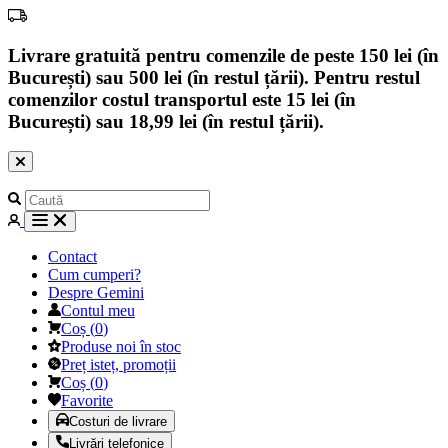
Livrare gratuită pentru comenzile de peste 150 lei (în
București) sau 500 lei (în restul țării). Pentru restul
comenzilor costul transportul este 15 lei (în
București) sau 18,99 lei (în restul țării).
Contact
Cum cumperi?
Despre Gemini
Contul meu
Coș
(
0
)
Produse noi în stoc
Preț isteț, promoții
Coș
(
0
)
Favorite
Costuri de livrare
Livrări telefonice