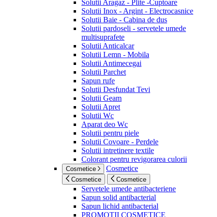
Solutii Aragaz - Plite -Cuptoare
Solutii Inox - Argint - Electrocasnice
Solutii Baie - Cabina de dus
Solutii pardoseli - servetele umede
multisuprafete
Solutii Anticalcar
Solutii Lemn - Mobila
Solutii Antimecegai
Solutii Parchet
Sapun rufe
Solutii Desfundat Tevi
Solutii Geam
Solutii Apret
Solutii Wc
Aparat deo Wc
Solutii pentru piele
Solutii Covoare - Perdele
Solutii intretinere textile
Colorant pentru revigorarea culorii
Cosmetice
Cosmetice
Cosmetice
Cosmetice
Servetele umede antibacteriene
Sapun solid antibacterial
Sapun lichid antibacterial
PROMOTII COSMETICE