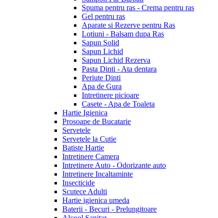
Spuma pentru ras - Crema pentru ras
Gel pentru ras
Aparate si Rezerve pentru Ras
Lotiuni - Balsam dupa Ras
Sapun Solid
Sapun Lichid
Sapun Lichid Rezerva
Pasta Dinti - Ata dentara
Periute Dinti
Apa de Gura
Intretinere picioare
Casete - Apa de Toaleta
Hartie Igienica
Prosoape de Bucatarie
Servetele
Servetele la Cutie
Batiste Hartie
Intretinere Camera
Intretinere Auto - Odorizante auto
Intretinere Incaltaminte
Insecticide
Scutece Adulti
Hartie igienica umeda
Baterii - Becuri - Prelungitoare
Alcool Sanitar