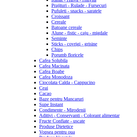
Prajituri - Rulade - Fursecuri
Pufuleti - snacks - saratele
Croissant
Cereale
Batoane cereale
Alune - fistic - caju - migdale
Seminte
Sticks - covrigi - grisine
Chips
Porumb floricele
Cafea Solubila
Cafea Macinata
Cafea Boabe
Cafea Monodoza
Ciocolata Calda - Cappucino
Ceai
Cacao
Baze pentru Mancaruri
Supe Instant
Condimente - Mirodenii
Aditivi - Conservanti - Colorant alimentar
Fructe Confiate - uscate
Produse Dietetice
Vopsea pentru oua