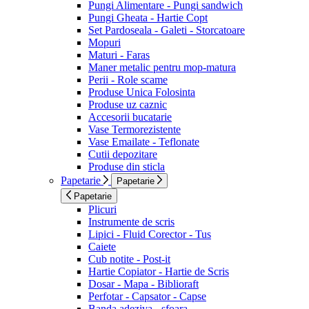
Pungi Alimentare - Pungi sandwich
Pungi Gheata - Hartie Copt
Set Pardoseala - Galeti - Storcatoare
Mopuri
Maturi - Faras
Maner metalic pentru mop-matura
Perii - Role scame
Produse Unica Folosinta
Produse uz caznic
Accesorii bucatarie
Vase Termorezistente
Vase Emailate - Teflonate
Cutii depozitare
Produse din sticla
Papetarie
Papetarie
Papetarie
Plicuri
Instrumente de scris
Lipici - Fluid Corector - Tus
Caiete
Cub notite - Post-it
Hartie Copiator - Hartie de Scris
Dosar - Mapa - Biblioraft
Perfotar - Capsator - Capse
Banda adeziva - sfoara