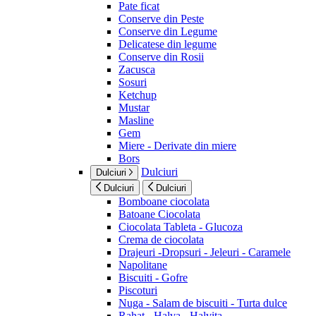
Pate ficat
Conserve din Peste
Conserve din Legume
Delicatese din legume
Conserve din Rosii
Zacusca
Sosuri
Ketchup
Mustar
Masline
Gem
Miere - Derivate din miere
Bors
Dulciuri
Dulciuri
Dulciuri
Dulciuri
Bomboane ciocolata
Batoane Ciocolata
Ciocolata Tableta - Glucoza
Crema de ciocolata
Drajeuri -Dropsuri - Jeleuri - Caramele
Napolitane
Biscuiti - Gofre
Piscoturi
Nuga - Salam de biscuiti - Turta dulce
Rahat - Halva - Halvita