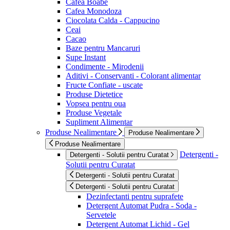
Cafea Boabe
Cafea Monodoza
Ciocolata Calda - Cappucino
Ceai
Cacao
Baze pentru Mancaruri
Supe Instant
Condimente - Mirodenii
Aditivi - Conservanti - Colorant alimentar
Fructe Confiate - uscate
Produse Dietetice
Vopsea pentru oua
Produse Vegetale
Supliment Alimentar
Produse Nealimentare
Produse Nealimentare
Produse Nealimentare
Detergenti -
Detergenti - Solutii pentru Curatat
Solutii pentru Curatat
Detergenti - Solutii pentru Curatat
Detergenti - Solutii pentru Curatat
Dezinfectanti pentru suprafete
Detergent Automat Pudra - Soda -
Servetele
Detergent Automat Lichid - Gel