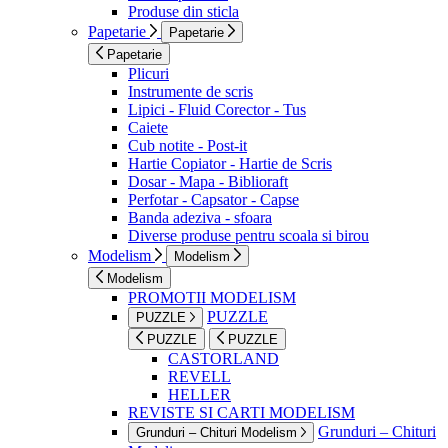
Produse din sticla
Papetarie
Papetarie
Papetarie
Plicuri
Instrumente de scris
Lipici - Fluid Corector - Tus
Caiete
Cub notite - Post-it
Hartie Copiator - Hartie de Scris
Dosar - Mapa - Biblioraft
Perfotar - Capsator - Capse
Banda adeziva - sfoara
Diverse produse pentru scoala si birou
Modelism
Modelism
Modelism
PROMOTII MODELISM
PUZZLE
PUZZLE
PUZZLE
PUZZLE
CASTORLAND
REVELL
HELLER
REVISTE SI CARTI MODELISM
Grunduri – Chituri
Grunduri – Chituri Modelism