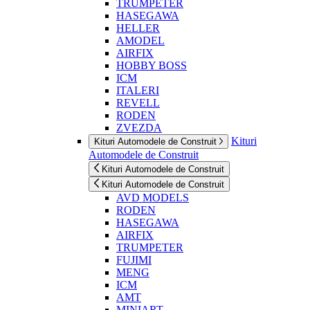
TRUMPETER
HASEGAWA
HELLER
AMODEL
AIRFIX
HOBBY BOSS
ICM
ITALERI
REVELL
RODEN
ZVEZDA
Kituri
Kituri Automodele de Construit
Automodele de Construit
Kituri Automodele de Construit
Kituri Automodele de Construit
AVD MODELS
RODEN
HASEGAWA
AIRFIX
TRUMPETER
FUJIMI
MENG
ICM
AMT
MINIART