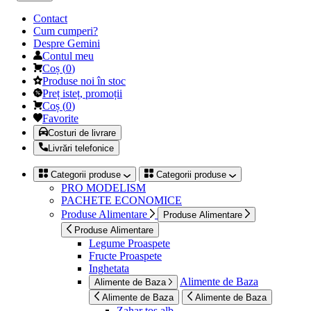
Contact
Cum cumperi?
Despre Gemini
Contul meu
Coș
(
0
)
Produse noi în stoc
Preț isteț, promoții
Coș
(
0
)
Favorite
Costuri de livrare
Livrări telefonice
Categorii produse
Categorii produse
PRO MODELISM
PACHETE ECONOMICE
Produse Alimentare
Produse Alimentare
Produse Alimentare
Legume Proaspete
Fructe Proaspete
Inghetata
Alimente de Baza
Alimente de Baza
Alimente de Baza
Alimente de Baza
Zahar tos alb