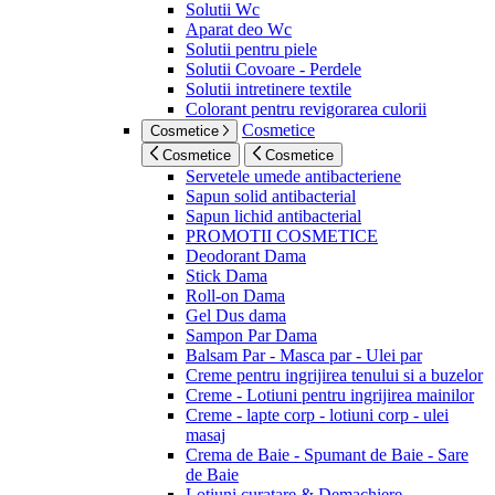
Solutii Wc
Aparat deo Wc
Solutii pentru piele
Solutii Covoare - Perdele
Solutii intretinere textile
Colorant pentru revigorarea culorii
Cosmetice
Cosmetice
Cosmetice
Cosmetice
Servetele umede antibacteriene
Sapun solid antibacterial
Sapun lichid antibacterial
PROMOTII COSMETICE
Deodorant Dama
Stick Dama
Roll-on Dama
Gel Dus dama
Sampon Par Dama
Balsam Par - Masca par - Ulei par
Creme pentru ingrijirea tenului si a buzelor
Creme - Lotiuni pentru ingrijirea mainilor
Creme - lapte corp - lotiuni corp - ulei
masaj
Crema de Baie - Spumant de Baie - Sare
de Baie
Lotiuni curatare & Demachiere