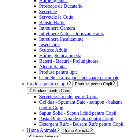
Hartie Igienica
Prosoape de Bucatarie
Servetele
Servetele la Cutie
Batiste Hartie
Intretinere Camera
Intretinere Auto - Odorizante auto
Intretinere Incaltaminte
Insecticide
Scutece Adulti
Hartie igienica umeda
Baterii - Becuri - Prelungitoare
Alcool Sanitar
Produse pentru lipit
Candele - Lumanari - betisoare parfumate
Produse pentru Copii
Produse pentru Copii
Produse pentru Copii
Servetele Umede pentru Copii
Gel dus - Spumant Baie - sampon - balsam
pentru Copii
Sapun Solid - Sapun lichid pentru Copii
Pasta Dinti - Apa de gura pentru Copii
Detergent Rufe - Balsam Rufe pentru Copii
Hrana Animala
Hrana Animala