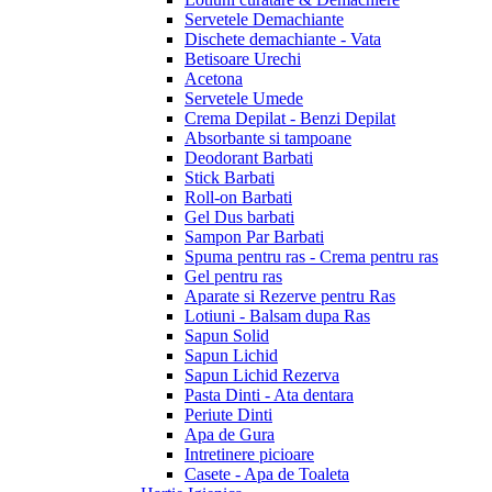
Servetele Demachiante
Dischete demachiante - Vata
Betisoare Urechi
Acetona
Servetele Umede
Crema Depilat - Benzi Depilat
Absorbante si tampoane
Deodorant Barbati
Stick Barbati
Roll-on Barbati
Gel Dus barbati
Sampon Par Barbati
Spuma pentru ras - Crema pentru ras
Gel pentru ras
Aparate si Rezerve pentru Ras
Lotiuni - Balsam dupa Ras
Sapun Solid
Sapun Lichid
Sapun Lichid Rezerva
Pasta Dinti - Ata dentara
Periute Dinti
Apa de Gura
Intretinere picioare
Casete - Apa de Toaleta