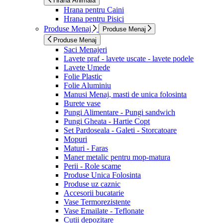
Hrana Animala
Hrana pentru Caini
Hrana pentru Pisici
Produse Menaj
Produse Menaj
Produse Menaj
Saci Menajeri
Lavete praf - lavete uscate - lavete podele
Lavete Umede
Folie Plastic
Folie Aluminiu
Manusi Menaj, masti de unica folosinta
Burete vase
Pungi Alimentare - Pungi sandwich
Pungi Gheata - Hartie Copt
Set Pardoseala - Galeti - Storcatoare
Mopuri
Maturi - Faras
Maner metalic pentru mop-matura
Perii - Role scame
Produse Unica Folosinta
Produse uz caznic
Accesorii bucatarie
Vase Termorezistente
Vase Emailate - Teflonate
Cutii depozitare