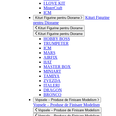
I LOVE KIT
MisterCraft
ICM
Kituri Figurine
Kituri Figurine pentru Diorame
pentru Diorame
Kituri Figurine pentru Diorame
Kituri Figurine pentru Diorame
HOBBY BOSS
TRUMPETER
ICM
MARS
AIRFIX
HAT
MASTER BOX
MINIART
TAMIYA
ZVEZDA
ITALERI
DRAGON
BRONCO
Vopsele – Produse de Finisare Modelism
Vopsele – Produse de Finisare Modelism
Vopsele – Produse de Finisare Modelism
Vopsele – Produse de Finisare Modelism