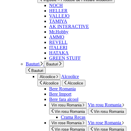
NOCH
HELLER
VALLEJO
TAMIYA
AK INTERACTIVE
Mr.Hobby
AMMO
REVELL
ITALERI
HATAKA
GREEN STUFF
Bauturi
Bauturi
Bauturi
Alcoolice
Alcoolice
Alcoolice
Alcoolice
Bere Romania
Bere Import
Bere fara alcool
Vin rosu Romania
Vin rosu Romania
Vin rosu Romania
Vin rosu Romania
Crama Recas
Vin rose Romania
Vin rose Romania
Vin rose Romania
Vin rose Romania