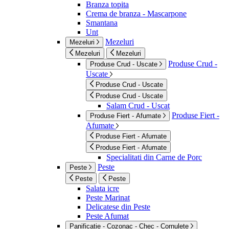
Branza topita
Crema de branza - Mascarpone
Smantana
Unt
Mezeluri
Mezeluri
Mezeluri
Mezeluri
Produse Crud -
Produse Crud - Uscate
Uscate
Produse Crud - Uscate
Produse Crud - Uscate
Salam Crud - Uscat
Produse Fiert -
Produse Fiert - Afumate
Afumate
Produse Fiert - Afumate
Produse Fiert - Afumate
Specialitati din Carne de Porc
Peste
Peste
Peste
Peste
Salata icre
Peste Marinat
Delicatese din Peste
Peste Afumat
Panificatie - Cozonac - Chec - Cornulete