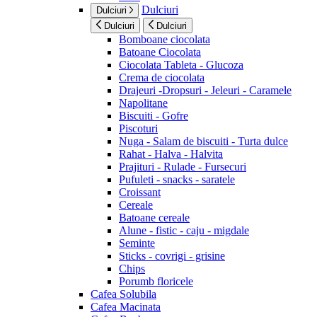
Dulciuri
Dulciuri
Dulciuri
Dulciuri
Bomboane ciocolata
Batoane Ciocolata
Ciocolata Tableta - Glucoza
Crema de ciocolata
Drajeuri -Dropsuri - Jeleuri - Caramele
Napolitane
Biscuiti - Gofre
Piscoturi
Nuga - Salam de biscuiti - Turta dulce
Rahat - Halva - Halvita
Prajituri - Rulade - Fursecuri
Pufuleti - snacks - saratele
Croissant
Cereale
Batoane cereale
Alune - fistic - caju - migdale
Seminte
Sticks - covrigi - grisine
Chips
Porumb floricele
Cafea Solubila
Cafea Macinata