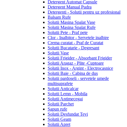
Detergent Automat Capsule
Detergent Manual Pudra
Detergenti - Solutii pentru uz profesional
Balsam Rufe
Solutii Masina Spalat Vase
Solutii Masina Spalat Rufe
Solutii Pete - Praf pete
Clor - Inalbitor - Servetele inalbire
Crema curatat - Praf de Curatat
Solutii Bucatarie - Degresant
Solutii Vase
Solutii Frigider - Absorbant Frigider
Solutii Aragaz - Plite -Cuptoare
Solutii Inox - Argint - Electrocasnice
Solutii Baie - Cabina de dus
Solutii pardoseli - servetele umede
multisuprafete
Solutii Anticalcar
Solutii Lemn - Mobila
Solutii Antimecegai
Solutii Parchet
Sapun rufe
Solutii Desfundat Tevi
Solutii Geam
Solutii Apret