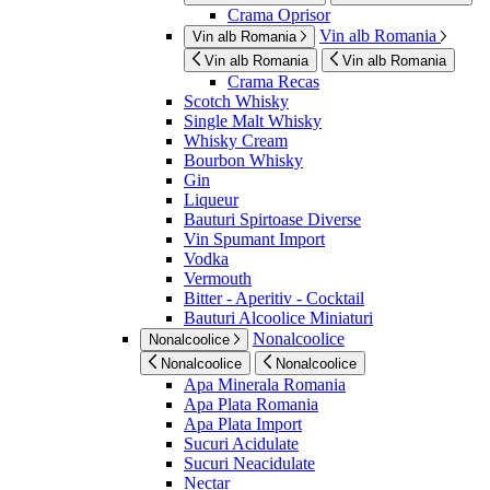
Crama Oprisor
Vin alb Romania
Vin alb Romania
Vin alb Romania
Vin alb Romania
Crama Recas
Scotch Whisky
Single Malt Whisky
Whisky Cream
Bourbon Whisky
Gin
Liqueur
Bauturi Spirtoase Diverse
Vin Spumant Import
Vodka
Vermouth
Bitter - Aperitiv - Cocktail
Bauturi Alcoolice Miniaturi
Nonalcoolice
Nonalcoolice
Nonalcoolice
Nonalcoolice
Apa Minerala Romania
Apa Plata Romania
Apa Plata Import
Sucuri Acidulate
Sucuri Neacidulate
Nectar