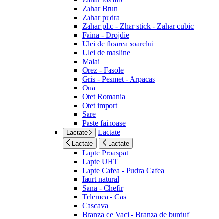
Zahar Brun
Zahar pudra
Zahar plic - Zhar stick - Zahar cubic
Faina - Drojdie
Ulei de floarea soarelui
Ulei de masline
Malai
Orez - Fasole
Gris - Pesmet - Arpacas
Oua
Otet Romania
Otet import
Sare
Paste fainoase
Lactate
Lactate
Lactate
Lactate
Lapte Proaspat
Lapte UHT
Lapte Cafea - Pudra Cafea
Iaurt natural
Sana - Chefir
Telemea - Cas
Cascaval
Branza de Vaci - Branza de burduf