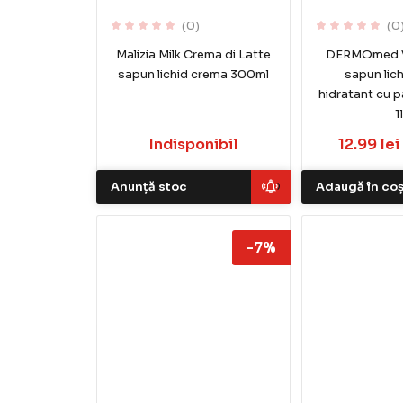
(0)
(0
Malizia Milk Crema di Latte
DERMOmed Vi
sapun lichid crema 300ml
sapun lic
hidratant cu p
1
Indisponibil
12.99 lei
Anunță stoc
Adaugă în co
-7%