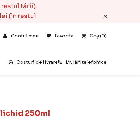
estul țării).
ei (în restul
Contul meu
Favorite
Coș 
(
0
)
e
Costuri de livrare
Livrări telefonice
lichid 250ml