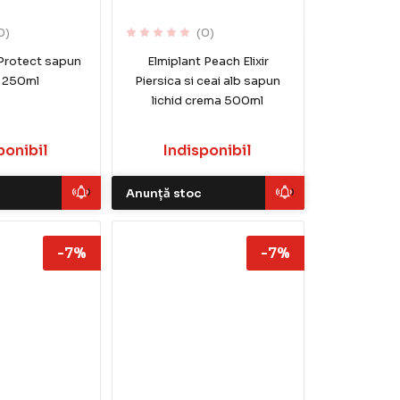
0)
(0)
Protect sapun
Elmiplant Peach Elixir
d 250ml
Piersica si ceai alb sapun
lichid crema 500ml
ponibil
Indisponibil
Anunță stoc
-7%
-7%