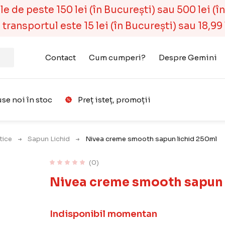
 de peste 150 lei (în București) sau 500 lei (în r
ransportul este 15 lei (în București) sau 18,99 l
Contact
Cum cumperi?
Despre Gemini
se noi în stoc
Preț isteț, promoții
Favorit
ice
Sapun Lichid
Nivea creme smooth sapun lichid 250ml
(0)
Nivea creme smooth sapun 
Indisponibil momentan