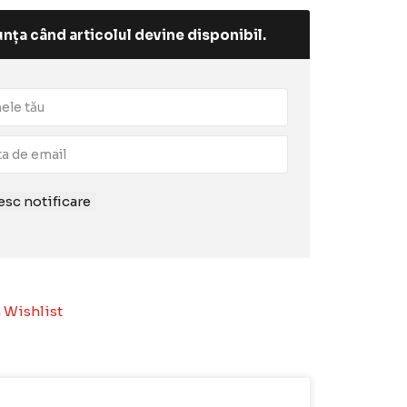
nța când articolul devine disponibil.
sc notificare
 Wishlist