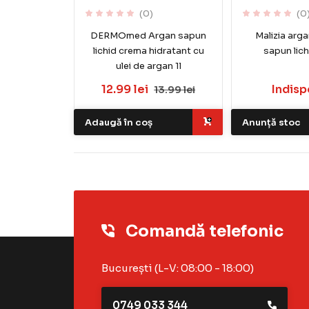
(0)
(0
DERMOmed Argan sapun
Malizia arga
lichid crema hidratant cu
sapun lic
ulei de argan 1l
12.99 lei
Indisp
13.99 lei
Adaugă în coș
Anunță stoc
Comandă telefonic
București (L-V: 08:00 - 18:00)
0749 033 344