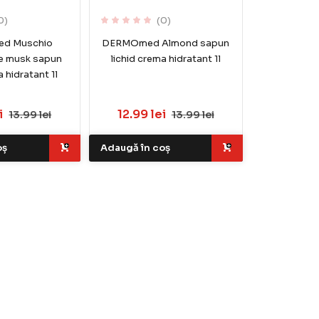
0)
(0)
d Muschio
DERMOmed Almond sapun
te musk sapun
lichid crema hidratant 1l
a hidratant 1l
i
12.99 lei
13.99 lei
13.99 lei
oș
Adaugă în coș