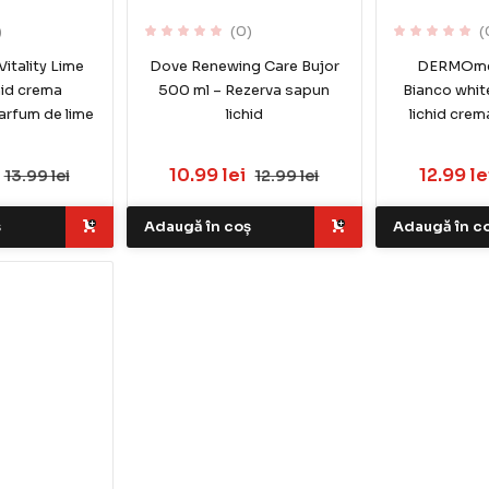
)
(0)
(
tality Lime
Dove Renewing Care Bujor
DERMOme
hid crema
500 ml – Rezerva sapun
Bianco whi
arfum de lime
lichid
lichid crem
l
10.99 lei
12.99 le
13.99 lei
12.99 lei
ș
Adaugă în coș
Adaugă în c