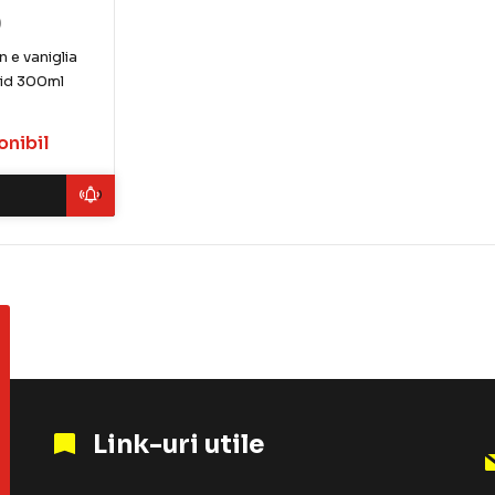
)
n e vaniglia
hid 300ml
onibil
Link-uri utile