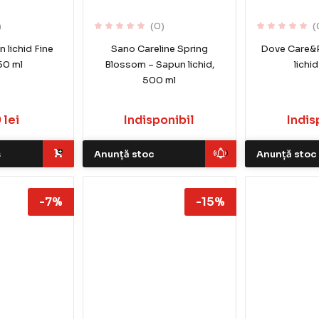
)
(0)
(
 lichid Fine
Sano Careline Spring
Dove Care&
250 ml
Blossom – Sapun lichid,
lichi
500 ml
 lei
Indisponibil
Indis
ș
Anunță stoc
Anunță stoc
-7%
-15%