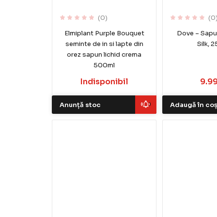
(0)
(0
Elmiplant Purple Bouquet
Dove – Sapun
seminte de in si lapte din
Silk, 
orez sapun lichid crema
500ml
Indisponibil
9.99
Anunță stoc
Adaugă în co