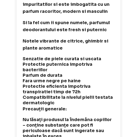
impuritatilor si este imbogatita cu un
parfum racoritor, modern si masculin
Si la fel cum ii spune numele, parfumul
deodorantului este fresh si puternic
Notele vibrante de citrice, ghimbir si
plante aromatice
Senzatie de piele curata si uscata
Protectie puternica impotriva
bacteriilor
Parfum de durata
Fara urme negre pe haine
Protectie eficienta impotriva
transpiratiei timp de 72h
Compatibilitate la nivelul pielii testata
dermatologic
Precauții generale:
Nu lăsați produsul la îndemâna copiilor
– conține substanțe care pot fi
periculoase dacă sunt ingerate sau
inhalate în exces