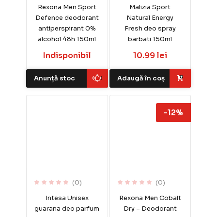
Rexona Men Sport
Malizia Sport
Defence deodorant
Natural Energy
antiperspirant 0%
Fresh deo spray
alcohol 48h 150ml
barbati 150ml
Indisponibil
10.99 lei
Anunță stoc
Adaugă în coș
-12%
(0)
(0)
Intesa Unisex
Rexona Men Cobalt
guarana deo parfum
Dry – Deodorant