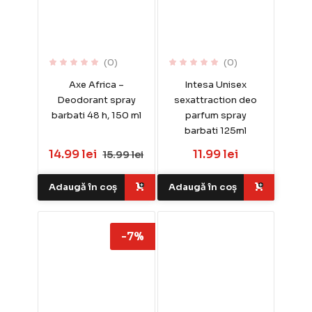
(0)
(0)
Axe Africa –
Intesa Unisex
Deodorant spray
sexattraction deo
barbati 48 h, 150 ml
parfum spray
barbati 125ml
14.99 lei
11.99 lei
15.99 lei
Adaugă în coș
Adaugă în coș
-7%