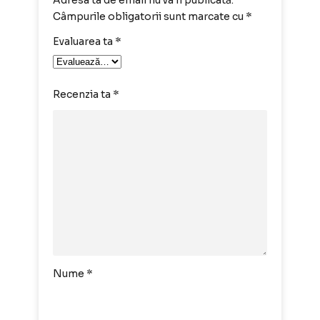
Adresa ta de email nu va fi publicată.
Câmpurile obligatorii sunt marcate cu
*
Evaluarea ta
*
Recenzia ta
*
Nume
*