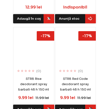
12.99 lei
Indisponibil
Adaugă în coș
Anunță stoc
-17%
-17%
(0)
(0)
STR8 Rise
STR8 Red Code
deodorant spray
deodorant spray
barbati 48 h 150 ml
barbati 48 h 150 ml
9.99 lei
9.99 lei
11.99 lei
11.99 lei