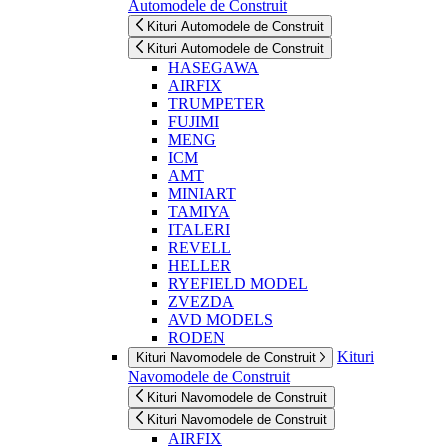
Automodele de Construit
Kituri Automodele de Construit
Kituri Automodele de Construit
HASEGAWA
AIRFIX
TRUMPETER
FUJIMI
MENG
ICM
AMT
MINIART
TAMIYA
ITALERI
REVELL
HELLER
RYEFIELD MODEL
ZVEZDA
AVD MODELS
RODEN
Kituri
Kituri Navomodele de Construit
Navomodele de Construit
Kituri Navomodele de Construit
Kituri Navomodele de Construit
AIRFIX