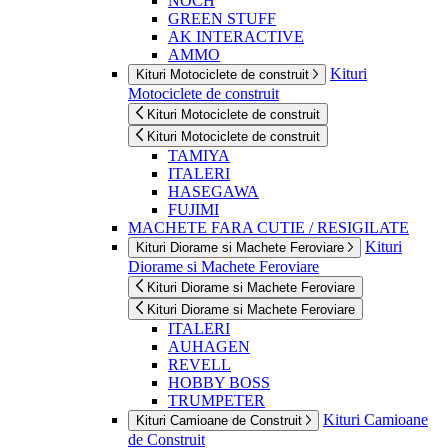
NOCH
GREEN STUFF
AK INTERACTIVE
AMMO
Kituri
Kituri Motociclete de construit
Motociclete de construit
Kituri Motociclete de construit
Kituri Motociclete de construit
TAMIYA
ITALERI
HASEGAWA
FUJIMI
MACHETE FARA CUTIE / RESIGILATE
Kituri
Kituri Diorame si Machete Feroviare
Diorame si Machete Feroviare
Kituri Diorame si Machete Feroviare
Kituri Diorame si Machete Feroviare
ITALERI
AUHAGEN
REVELL
HOBBY BOSS
TRUMPETER
Kituri Camioane
Kituri Camioane de Construit
de Construit