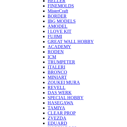
HELLER
FINEMOLDS
MisterCraft
BORDER
IBG MODELS
AMODEL
I LOVE KIT
FUJIMI
GREAT WALL HOBBY
ACADEMY
RODEN
ICM
TRUMPETER
ITALERI
BRONCO
MINIART
ZOUKEI MURA
REVELL
DAS WERK
SPECIAL HOBBY
HASEGAWA
TAMIYA
CLEAR PROP
ZVEZDA
EDUARD