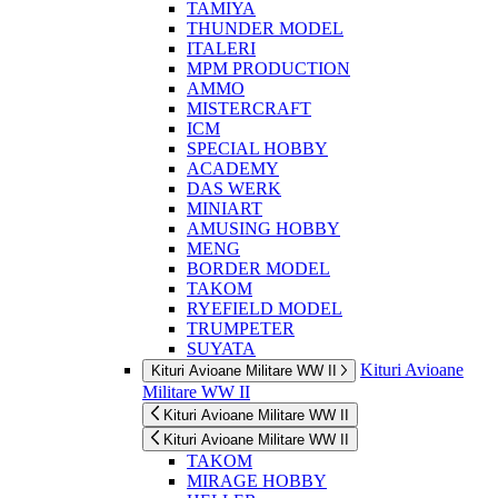
TAMIYA
THUNDER MODEL
ITALERI
MPM PRODUCTION
AMMO
MISTERCRAFT
ICM
SPECIAL HOBBY
ACADEMY
DAS WERK
MINIART
AMUSING HOBBY
MENG
BORDER MODEL
TAKOM
RYEFIELD MODEL
TRUMPETER
SUYATA
Kituri Avioane
Kituri Avioane Militare WW II
Militare WW II
Kituri Avioane Militare WW II
Kituri Avioane Militare WW II
TAKOM
MIRAGE HOBBY