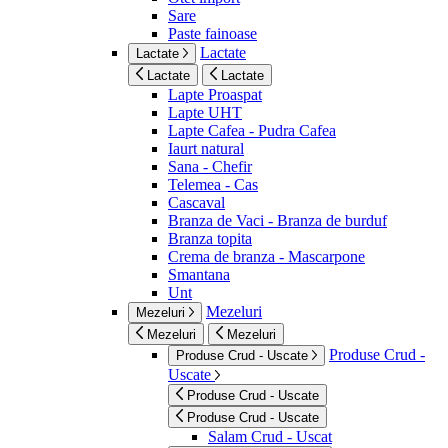
Sare
Paste fainoase
Lactate
Lactate
Lactate
Lactate
Lapte Proaspat
Lapte UHT
Lapte Cafea - Pudra Cafea
Iaurt natural
Sana - Chefir
Telemea - Cas
Cascaval
Branza de Vaci - Branza de burduf
Branza topita
Crema de branza - Mascarpone
Smantana
Unt
Mezeluri
Mezeluri
Mezeluri
Mezeluri
Produse Crud -
Produse Crud - Uscate
Uscate
Produse Crud - Uscate
Produse Crud - Uscate
Salam Crud - Uscat