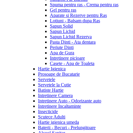
Spuma pentru ras - Crema pentru ras
Gel pentru ras
Aparate si Rezerve pentru Ras
Lotiuni - Balsam dupa Ras
Sapun Solid
Sapun Lichid
Sapun Lichid Rezerva
Pasta Dinti - Ata dentara
Periute Dinti
Apa de Gura
Intretinere picioare
Casete - Apa de Toaleta
Hartie Igienica
Prosoape de Bucatarie
Servetele
Servetele la Cutie
Batiste Hartie
Intretinere Camera
Intretinere Auto - Odorizante auto
Intretinere Incaltaminte
Insecticide
Scutece Adulti
Hartie igienica umeda
Baterii - Becuri - Prelungitoare
Alcool Sanitar