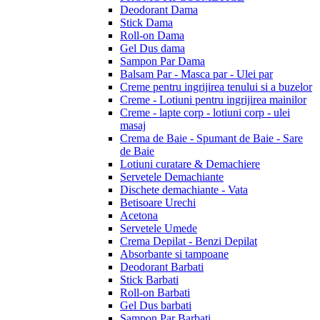
Deodorant Dama
Stick Dama
Roll-on Dama
Gel Dus dama
Sampon Par Dama
Balsam Par - Masca par - Ulei par
Creme pentru ingrijirea tenului si a buzelor
Creme - Lotiuni pentru ingrijirea mainilor
Creme - lapte corp - lotiuni corp - ulei
masaj
Crema de Baie - Spumant de Baie - Sare
de Baie
Lotiuni curatare & Demachiere
Servetele Demachiante
Dischete demachiante - Vata
Betisoare Urechi
Acetona
Servetele Umede
Crema Depilat - Benzi Depilat
Absorbante si tampoane
Deodorant Barbati
Stick Barbati
Roll-on Barbati
Gel Dus barbati
Sampon Par Barbati