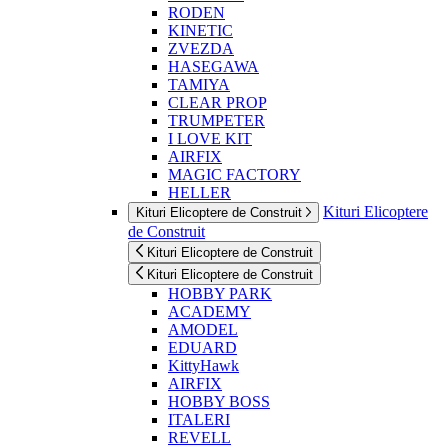
RODEN
KINETIC
ZVEZDA
HASEGAWA
TAMIYA
CLEAR PROP
TRUMPETER
I LOVE KIT
AIRFIX
MAGIC FACTORY
HELLER
Kituri Elicoptere
Kituri Elicoptere de Construit
de Construit
Kituri Elicoptere de Construit
Kituri Elicoptere de Construit
HOBBY PARK
ACADEMY
AMODEL
EDUARD
KittyHawk
AIRFIX
HOBBY BOSS
ITALERI
REVELL