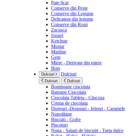
Pate ficat
Conserve din Peste
Conserve din Legume
Delicatese din legume
Conserve din Rosii
Zacusca
Sosuri
Ketchup
Mustar
Masline
Gem
Miere - Derivate din miere
Bors
Dulciuri
Dulciuri
Dulciuri
Dulciuri
Bomboane ciocolata
Batoane Ciocolata
Ciocolata Tableta - Glucoza
Crema de ciocolata
Drajeuri -Dropsuri - Jeleuri - Caramele
Napolitane
Biscuiti - Gofre
Piscoturi
Nuga - Salam de biscuiti - Turta dulce
Rahat - Halva - Halvita