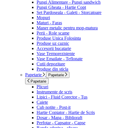
Pungi Alimentare - Pungi sandwich
Pungi Gheata - Hartie Copt
Set Pardoseala - Galeti - Storcatoare
Mopuri
Maturi - Faras
Maner metalic pentru mop-matura
Perii - Role scame
Produse Unica Folosinta
Produse uz caznic
Accesorii bucatarie
Vase Termorezistente
Vase Emailate - Teflonate
Cutii depozitare
Produse din sticla
Papetarie
Papetarie
Papetarie
Plicuri
Instrumente de scris
Lipici - Fluid Corector - Tus
Caiete
Cub notite - Post-it
Hartie Copiator - Hartie de Scris
Dosar - Mapa - Biblioraft
Perfotar - Capsator - Capse
Banda adeziva - sfoara