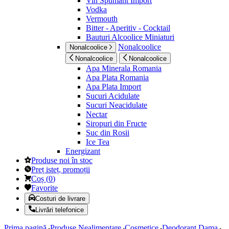
Vin Spumant Import
Vodka
Vermouth
Bitter - Aperitiv - Cocktail
Bauturi Alcoolice Miniaturi
Nonalcoolice
Nonalcoolice
Nonalcoolice
Nonalcoolice
Apa Minerala Romania
Apa Plata Romania
Apa Plata Import
Sucuri Acidulate
Sucuri Neacidulate
Nectar
Siropuri din Fructe
Suc din Rosii
Ice Tea
Energizant
Produse noi în stoc
Preț isteț, promoții
Coș
(
0
)
Favorite
Costuri de livrare
Livrări telefonice
Prima pagină
Produse Nealimentare
Cosmetice
Deodorant Dama