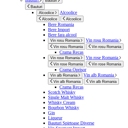
Bauturi
Bauturi
Bauturi
Alcoolice
Alcoolice
Alcoolice
Alcoolice
Bere Romania
Bere Import
Bere fara alcool
Vin rosu Romania
Vin rosu Romania
Vin rosu Romania
Vin rosu Romania
Crama Recas
Vin rose Romania
Vin rose Romania
Vin rose Romania
Vin rose Romania
Crama Oprisor
Vin alb Romania
Vin alb Romania
Vin alb Romania
Vin alb Romania
Crama Recas
Scotch Whisky
Single Malt Whisky
Whisky Cream
Bourbon Whisky
Gin
Liqueur
Bauturi Spirtoase Diverse