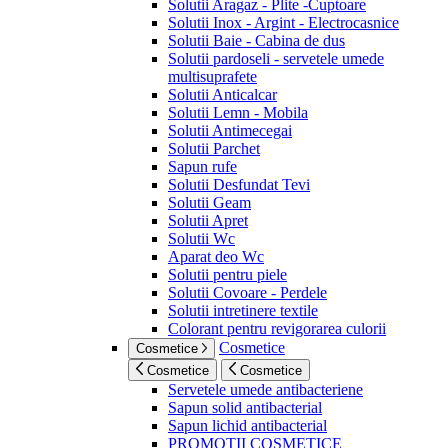
Solutii Aragaz - Plite -Cuptoare
Solutii Inox - Argint - Electrocasnice
Solutii Baie - Cabina de dus
Solutii pardoseli - servetele umede
multisuprafete
Solutii Anticalcar
Solutii Lemn - Mobila
Solutii Antimecegai
Solutii Parchet
Sapun rufe
Solutii Desfundat Tevi
Solutii Geam
Solutii Apret
Solutii Wc
Aparat deo Wc
Solutii pentru piele
Solutii Covoare - Perdele
Solutii intretinere textile
Colorant pentru revigorarea culorii
Cosmetice
Cosmetice
Cosmetice
Cosmetice
Servetele umede antibacteriene
Sapun solid antibacterial
Sapun lichid antibacterial
PROMOTII COSMETICE