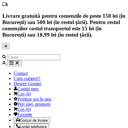
Livrare gratuită pentru comenzile de peste 150 lei (în
București) sau 500 lei (în restul țării). Pentru restul
comenzilor costul transportul este 15 lei (în
București) sau 18,99 lei (în restul țării).
Contact
Cum cumperi?
Despre Gemini
Contul meu
Coș
(
0
)
Produse noi în stoc
Preț isteț, promoții
Coș
(
0
)
Favorite
Costuri de livrare
Livrări telefonice