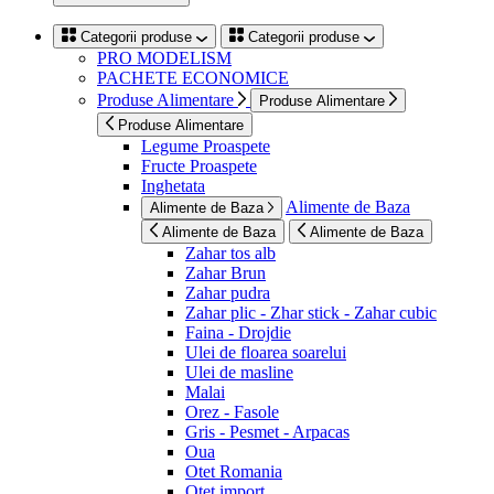
Categorii produse
Categorii produse
PRO MODELISM
PACHETE ECONOMICE
Produse Alimentare
Produse Alimentare
Produse Alimentare
Legume Proaspete
Fructe Proaspete
Inghetata
Alimente de Baza
Alimente de Baza
Alimente de Baza
Alimente de Baza
Zahar tos alb
Zahar Brun
Zahar pudra
Zahar plic - Zhar stick - Zahar cubic
Faina - Drojdie
Ulei de floarea soarelui
Ulei de masline
Malai
Orez - Fasole
Gris - Pesmet - Arpacas
Oua
Otet Romania
Otet import