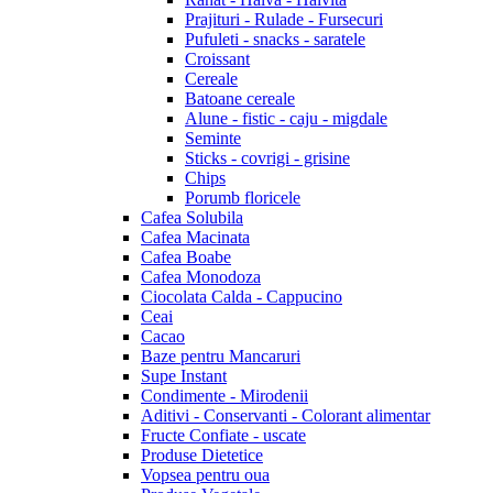
Prajituri - Rulade - Fursecuri
Pufuleti - snacks - saratele
Croissant
Cereale
Batoane cereale
Alune - fistic - caju - migdale
Seminte
Sticks - covrigi - grisine
Chips
Porumb floricele
Cafea Solubila
Cafea Macinata
Cafea Boabe
Cafea Monodoza
Ciocolata Calda - Cappucino
Ceai
Cacao
Baze pentru Mancaruri
Supe Instant
Condimente - Mirodenii
Aditivi - Conservanti - Colorant alimentar
Fructe Confiate - uscate
Produse Dietetice
Vopsea pentru oua