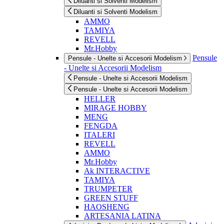
Diluanti si Solventi Modelism
Diluanti si Solventi Modelism
AMMO
TAMIYA
REVELL
Mr.Hobby
Pensule
Pensule - Unelte si Accesorii Modelism
- Unelte si Accesorii Modelism
Pensule - Unelte si Accesorii Modelism
Pensule - Unelte si Accesorii Modelism
HELLER
MIRAGE HOBBY
MENG
FENGDA
ITALERI
REVELL
AMMO
Mr.Hobby
Ak INTERACTIVE
TAMIYA
TRUMPETER
GREEN STUFF
HAOSHENG
ARTESANIA LATINA