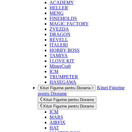
ACADEMY
HELLER
MENG
FINEMOLDS
MAGIC FACTORY
ZVEZDA
DRAGON
REVELL
ITALERI
HOBBY BOSS
TAMIYA
I LOVE KIT
MisterCraft
ICM
TRUMPETER
HASEGAWA
Kituri Figurine
Kituri Figurine pentru Diorame
pentru Diorame
Kituri Figurine pentru Diorame
Kituri Figurine pentru Diorame
ICM
MARS
AIRFIX
HAT