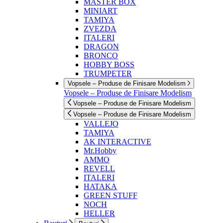
MASTER BOX
MINIART
TAMIYA
ZVEZDA
ITALERI
DRAGON
BRONCO
HOBBY BOSS
TRUMPETER
Vopsele – Produse de Finisare Modelism
Vopsele – Produse de Finisare Modelism
Vopsele – Produse de Finisare Modelism
Vopsele – Produse de Finisare Modelism
VALLEJO
TAMIYA
AK INTERACTIVE
Mr.Hobby
AMMO
REVELL
ITALERI
HATAKA
GREEN STUFF
NOCH
HELLER