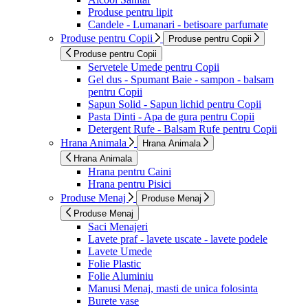
Produse pentru lipit
Candele - Lumanari - betisoare parfumate
Produse pentru Copii
Produse pentru Copii
Produse pentru Copii
Servetele Umede pentru Copii
Gel dus - Spumant Baie - sampon - balsam
pentru Copii
Sapun Solid - Sapun lichid pentru Copii
Pasta Dinti - Apa de gura pentru Copii
Detergent Rufe - Balsam Rufe pentru Copii
Hrana Animala
Hrana Animala
Hrana Animala
Hrana pentru Caini
Hrana pentru Pisici
Produse Menaj
Produse Menaj
Produse Menaj
Saci Menajeri
Lavete praf - lavete uscate - lavete podele
Lavete Umede
Folie Plastic
Folie Aluminiu
Manusi Menaj, masti de unica folosinta
Burete vase