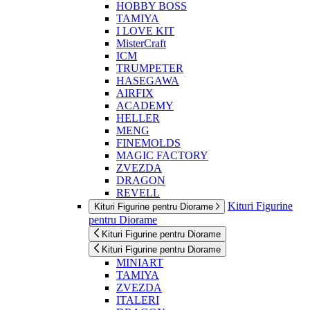
HOBBY BOSS
TAMIYA
I LOVE KIT
MisterCraft
ICM
TRUMPETER
HASEGAWA
AIRFIX
ACADEMY
HELLER
MENG
FINEMOLDS
MAGIC FACTORY
ZVEZDA
DRAGON
REVELL
Kituri Figurine
Kituri Figurine pentru Diorame
pentru Diorame
Kituri Figurine pentru Diorame
Kituri Figurine pentru Diorame
MINIART
TAMIYA
ZVEZDA
ITALERI