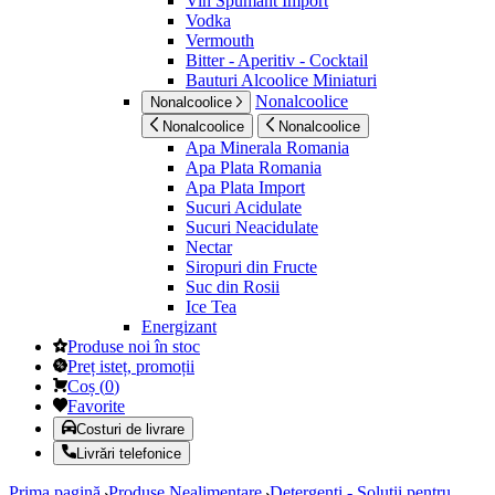
Vin Spumant Import
Vodka
Vermouth
Bitter - Aperitiv - Cocktail
Bauturi Alcoolice Miniaturi
Nonalcoolice
Nonalcoolice
Nonalcoolice
Nonalcoolice
Apa Minerala Romania
Apa Plata Romania
Apa Plata Import
Sucuri Acidulate
Sucuri Neacidulate
Nectar
Siropuri din Fructe
Suc din Rosii
Ice Tea
Energizant
Produse noi în stoc
Preț isteț, promoții
Coș
(
0
)
Favorite
Costuri de livrare
Livrări telefonice
Prima pagină
Produse Nealimentare
Detergenti - Solutii pentru