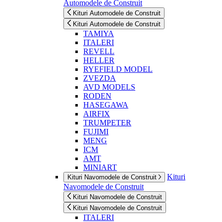
Automodele de Construit
Kituri Automodele de Construit
Kituri Automodele de Construit
TAMIYA
ITALERI
REVELL
HELLER
RYEFIELD MODEL
ZVEZDA
AVD MODELS
RODEN
HASEGAWA
AIRFIX
TRUMPETER
FUJIMI
MENG
ICM
AMT
MINIART
Kituri
Kituri Navomodele de Construit
Navomodele de Construit
Kituri Navomodele de Construit
Kituri Navomodele de Construit
ITALERI