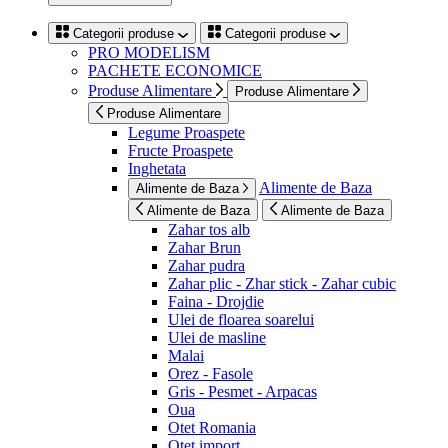
Categorii produse
Categorii produse
PRO MODELISM
PACHETE ECONOMICE
Produse Alimentare
Produse Alimentare
Produse Alimentare
Legume Proaspete
Fructe Proaspete
Inghetata
Alimente de Baza
Alimente de Baza
Alimente de Baza
Alimente de Baza
Zahar tos alb
Zahar Brun
Zahar pudra
Zahar plic - Zhar stick - Zahar cubic
Faina - Drojdie
Ulei de floarea soarelui
Ulei de masline
Malai
Orez - Fasole
Gris - Pesmet - Arpacas
Oua
Otet Romania
Otet import