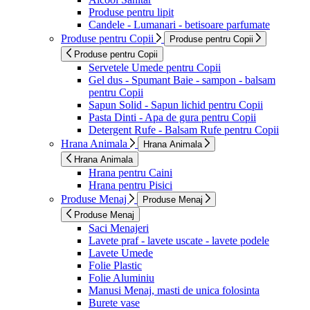
Produse pentru lipit
Candele - Lumanari - betisoare parfumate
Produse pentru Copii
Produse pentru Copii
Produse pentru Copii
Servetele Umede pentru Copii
Gel dus - Spumant Baie - sampon - balsam
pentru Copii
Sapun Solid - Sapun lichid pentru Copii
Pasta Dinti - Apa de gura pentru Copii
Detergent Rufe - Balsam Rufe pentru Copii
Hrana Animala
Hrana Animala
Hrana Animala
Hrana pentru Caini
Hrana pentru Pisici
Produse Menaj
Produse Menaj
Produse Menaj
Saci Menajeri
Lavete praf - lavete uscate - lavete podele
Lavete Umede
Folie Plastic
Folie Aluminiu
Manusi Menaj, masti de unica folosinta
Burete vase