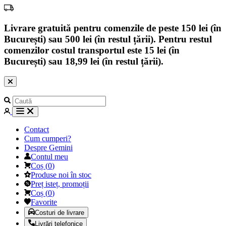
Livrare gratuită pentru comenzile de peste 150 lei (în
București) sau 500 lei (în restul țării). Pentru restul
comenzilor costul transportul este 15 lei (în
București) sau 18,99 lei (în restul țării).
Contact
Cum cumperi?
Despre Gemini
Contul meu
Coș
(
0
)
Produse noi în stoc
Preț isteț, promoții
Coș
(
0
)
Favorite
Costuri de livrare
Livrări telefonice