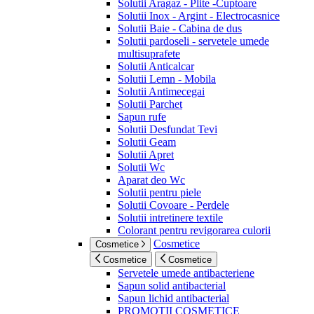
Solutii Aragaz - Plite -Cuptoare
Solutii Inox - Argint - Electrocasnice
Solutii Baie - Cabina de dus
Solutii pardoseli - servetele umede
multisuprafete
Solutii Anticalcar
Solutii Lemn - Mobila
Solutii Antimecegai
Solutii Parchet
Sapun rufe
Solutii Desfundat Tevi
Solutii Geam
Solutii Apret
Solutii Wc
Aparat deo Wc
Solutii pentru piele
Solutii Covoare - Perdele
Solutii intretinere textile
Colorant pentru revigorarea culorii
Cosmetice
Cosmetice
Cosmetice
Cosmetice
Servetele umede antibacteriene
Sapun solid antibacterial
Sapun lichid antibacterial
PROMOTII COSMETICE