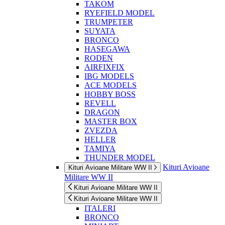
TAKOM
RYEFIELD MODEL
TRUMPETER
SUYATA
BRONCO
HASEGAWA
RODEN
AIRFIXFIX
IBG MODELS
ACE MODELS
HOBBY BOSS
REVELL
DRAGON
MASTER BOX
ZVEZDA
HELLER
TAMIYA
THUNDER MODEL
Kituri Avioane
Kituri Avioane Militare WW II
Militare WW II
Kituri Avioane Militare WW II
Kituri Avioane Militare WW II
ITALERI
BRONCO