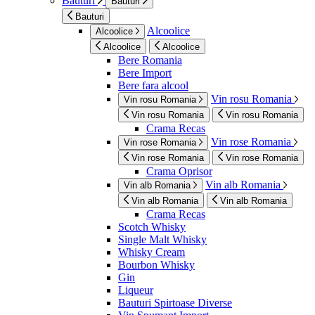
Bauturi
Bauturi
Bauturi
Alcoolice
Alcoolice
Alcoolice
Alcoolice
Bere Romania
Bere Import
Bere fara alcool
Vin rosu Romania
Vin rosu Romania
Vin rosu Romania
Vin rosu Romania
Crama Recas
Vin rose Romania
Vin rose Romania
Vin rose Romania
Vin rose Romania
Crama Oprisor
Vin alb Romania
Vin alb Romania
Vin alb Romania
Vin alb Romania
Crama Recas
Scotch Whisky
Single Malt Whisky
Whisky Cream
Bourbon Whisky
Gin
Liqueur
Bauturi Spirtoase Diverse