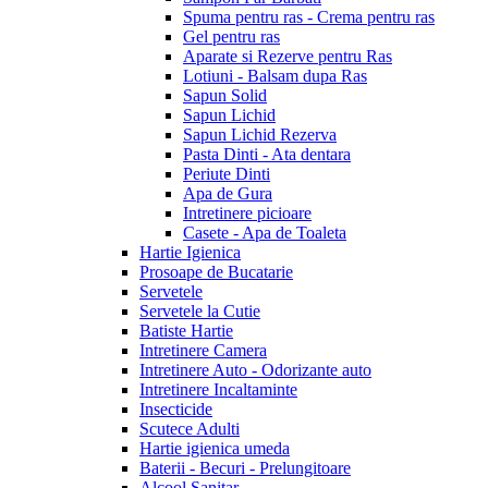
Spuma pentru ras - Crema pentru ras
Gel pentru ras
Aparate si Rezerve pentru Ras
Lotiuni - Balsam dupa Ras
Sapun Solid
Sapun Lichid
Sapun Lichid Rezerva
Pasta Dinti - Ata dentara
Periute Dinti
Apa de Gura
Intretinere picioare
Casete - Apa de Toaleta
Hartie Igienica
Prosoape de Bucatarie
Servetele
Servetele la Cutie
Batiste Hartie
Intretinere Camera
Intretinere Auto - Odorizante auto
Intretinere Incaltaminte
Insecticide
Scutece Adulti
Hartie igienica umeda
Baterii - Becuri - Prelungitoare
Alcool Sanitar