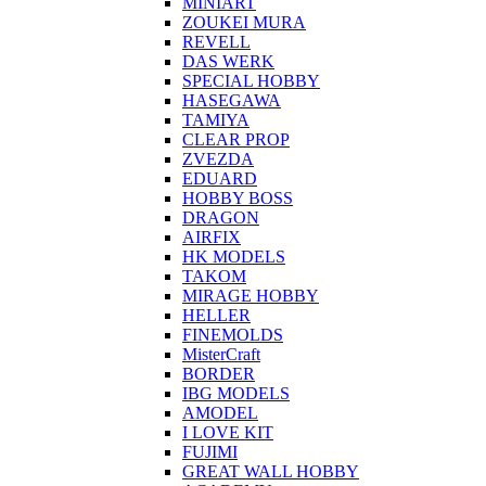
MINIART
ZOUKEI MURA
REVELL
DAS WERK
SPECIAL HOBBY
HASEGAWA
TAMIYA
CLEAR PROP
ZVEZDA
EDUARD
HOBBY BOSS
DRAGON
AIRFIX
HK MODELS
TAKOM
MIRAGE HOBBY
HELLER
FINEMOLDS
MisterCraft
BORDER
IBG MODELS
AMODEL
I LOVE KIT
FUJIMI
GREAT WALL HOBBY