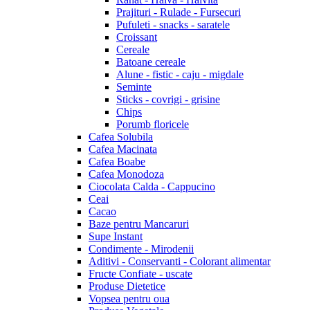
Prajituri - Rulade - Fursecuri
Pufuleti - snacks - saratele
Croissant
Cereale
Batoane cereale
Alune - fistic - caju - migdale
Seminte
Sticks - covrigi - grisine
Chips
Porumb floricele
Cafea Solubila
Cafea Macinata
Cafea Boabe
Cafea Monodoza
Ciocolata Calda - Cappucino
Ceai
Cacao
Baze pentru Mancaruri
Supe Instant
Condimente - Mirodenii
Aditivi - Conservanti - Colorant alimentar
Fructe Confiate - uscate
Produse Dietetice
Vopsea pentru oua