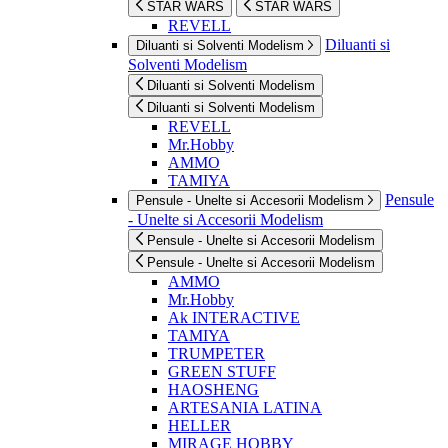
STAR WARS
STAR WARS
REVELL
Diluanti si
Diluanti si Solventi Modelism
Solventi Modelism
Diluanti si Solventi Modelism
Diluanti si Solventi Modelism
REVELL
Mr.Hobby
AMMO
TAMIYA
Pensule
Pensule - Unelte si Accesorii Modelism
- Unelte si Accesorii Modelism
Pensule - Unelte si Accesorii Modelism
Pensule - Unelte si Accesorii Modelism
AMMO
Mr.Hobby
Ak INTERACTIVE
TAMIYA
TRUMPETER
GREEN STUFF
HAOSHENG
ARTESANIA LATINA
HELLER
MIRAGE HOBBY