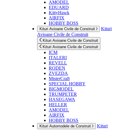
AMODEL
EDUARD
KittyHawk
AIRFIX
HOBBY BOSS
Kituri
Kituri Avioane Civile de Construit
Avioane Civile de Construit
Kituri Avioane Civile de Construit
Kituri Avioane Civile de Construit
ICM
ITALERI
REVELL
RODEN
ZVEZDA
MisterCraft
SPECIAL HOBBY
BIGMODEL
TRUMPETER
HASEGAWA
HELLER
AMODEL
AIRFIX
HOBBY BOSS
Kituri
Kituri Automodele de Construit