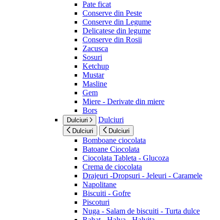
Pate ficat
Conserve din Peste
Conserve din Legume
Delicatese din legume
Conserve din Rosii
Zacusca
Sosuri
Ketchup
Mustar
Masline
Gem
Miere - Derivate din miere
Bors
Dulciuri
Dulciuri
Dulciuri
Dulciuri
Bomboane ciocolata
Batoane Ciocolata
Ciocolata Tableta - Glucoza
Crema de ciocolata
Drajeuri -Dropsuri - Jeleuri - Caramele
Napolitane
Biscuiti - Gofre
Piscoturi
Nuga - Salam de biscuiti - Turta dulce
Rahat - Halva - Halvita