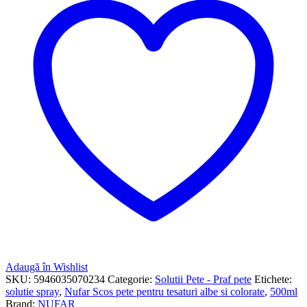
Adaugă în Wishlist
SKU:
5946035070234
Categorie:
Solutii Pete - Praf pete
Etichete:
solutie spray
,
Nufar Scos pete pentru tesaturi albe si colorate
,
500ml
Brand:
NUFAR