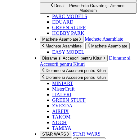
Decal – Piese Foto-Gravate și Zimmerit
Modelism
PARC MODELS
EDUARD
GREEN STUFF
HOBBY PARK
Machete Asamblate
Machete Asamblate
Machete Asamblate
Machete Asamblate
EASY MODEL
Diorame si
Diorame si Accesorii pentru Kituri
Accesorii pentru Kituri
Diorame si Accesorii pentru Kituri
Diorame si Accesorii pentru Kituri
MINIART
MisterCraft
ITALERI
GREEN STUFF
ZVEZDA
AIRFIX
TAKOM
NOCH
TAMIYA
STAR WARS
STAR WARS