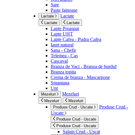
Sare
Paste fainoase
Lactate
Lactate
Lactate
Lactate
Lapte Proaspat
Lapte UHT
Lapte Cafea - Pudra Cafea
Iaurt natural
Sana - Chefir
Telemea - Cas
Cascaval
Branza de Vaci - Branza de burduf
Branza topita
Crema de branza - Mascarpone
Smantana
Unt
Mezeluri
Mezeluri
Mezeluri
Mezeluri
Produse Crud -
Produse Crud - Uscate
Uscate
Produse Crud - Uscate
Produse Crud - Uscate
Salam Crud - Uscat