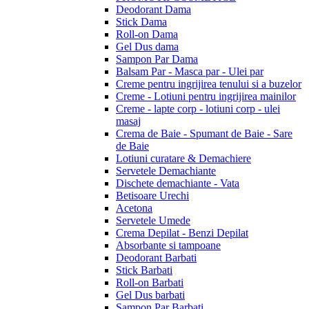
Deodorant Dama
Stick Dama
Roll-on Dama
Gel Dus dama
Sampon Par Dama
Balsam Par - Masca par - Ulei par
Creme pentru ingrijirea tenului si a buzelor
Creme - Lotiuni pentru ingrijirea mainilor
Creme - lapte corp - lotiuni corp - ulei
masaj
Crema de Baie - Spumant de Baie - Sare
de Baie
Lotiuni curatare & Demachiere
Servetele Demachiante
Dischete demachiante - Vata
Betisoare Urechi
Acetona
Servetele Umede
Crema Depilat - Benzi Depilat
Absorbante si tampoane
Deodorant Barbati
Stick Barbati
Roll-on Barbati
Gel Dus barbati
Sampon Par Barbati