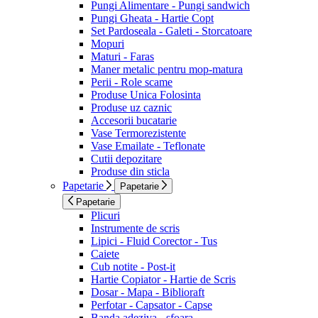
Pungi Alimentare - Pungi sandwich
Pungi Gheata - Hartie Copt
Set Pardoseala - Galeti - Storcatoare
Mopuri
Maturi - Faras
Maner metalic pentru mop-matura
Perii - Role scame
Produse Unica Folosinta
Produse uz caznic
Accesorii bucatarie
Vase Termorezistente
Vase Emailate - Teflonate
Cutii depozitare
Produse din sticla
Papetarie
Papetarie
Papetarie
Plicuri
Instrumente de scris
Lipici - Fluid Corector - Tus
Caiete
Cub notite - Post-it
Hartie Copiator - Hartie de Scris
Dosar - Mapa - Biblioraft
Perfotar - Capsator - Capse
Banda adeziva - sfoara