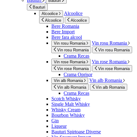
Bauturi
Bauturi
Bauturi
Alcoolice
Alcoolice
Alcoolice
Alcoolice
Bere Romania
Bere Import
Bere fara alcool
Vin rosu Romania
Vin rosu Romania
Vin rosu Romania
Vin rosu Romania
Crama Recas
Vin rose Romania
Vin rose Romania
Vin rose Romania
Vin rose Romania
Crama Oprisor
Vin alb Romania
Vin alb Romania
Vin alb Romania
Vin alb Romania
Crama Recas
Scotch Whisky
Single Malt Whisky
Whisky Cream
Bourbon Whisky
Gin
Liqueur
Bauturi Spirtoase Diverse