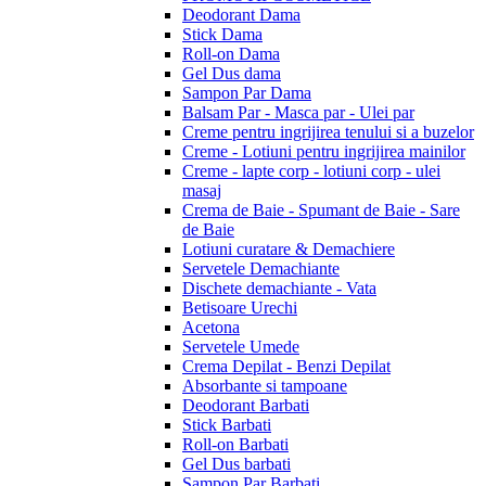
Deodorant Dama
Stick Dama
Roll-on Dama
Gel Dus dama
Sampon Par Dama
Balsam Par - Masca par - Ulei par
Creme pentru ingrijirea tenului si a buzelor
Creme - Lotiuni pentru ingrijirea mainilor
Creme - lapte corp - lotiuni corp - ulei
masaj
Crema de Baie - Spumant de Baie - Sare
de Baie
Lotiuni curatare & Demachiere
Servetele Demachiante
Dischete demachiante - Vata
Betisoare Urechi
Acetona
Servetele Umede
Crema Depilat - Benzi Depilat
Absorbante si tampoane
Deodorant Barbati
Stick Barbati
Roll-on Barbati
Gel Dus barbati
Sampon Par Barbati