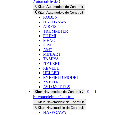
Automodele de Construit
Kituri Automodele de Construit
Kituri Automodele de Construit
RODEN
HASEGAWA
AIRFIX
TRUMPETER
FUJIMI
MENG
ICM
AMT
MINIART
TAMIYA
ITALERI
REVELL
HELLER
RYEFIELD MODEL
ZVEZDA
AVD MODELS
Kituri
Kituri Navomodele de Construit
Navomodele de Construit
Kituri Navomodele de Construit
Kituri Navomodele de Construit
HASEGAWA