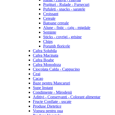
Prajituri - Rulade - Fursecuri
Pufuleti - snacks - saratele
Croissant
Cereale
Batoane cereale
Alune - fistic - caju - migdale
Seminte
Sticks - covrigi - grisine
Chips
Porumb floricele
Cafea Solubila
Cafea Macinata
Cafea Boabe
Cafea Monodoza
Ciocolata Calda - Cappucino
Ceai
Cacao
Baze pentru Mancaruri
Supe Instant
Condimente - Mirodenii
Aditivi - Conservanti - Colorant alimentar
Fructe Confiate - uscate
Produse Dietetice
Vopsea pentru oua