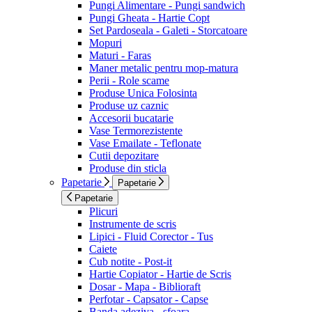
Pungi Alimentare - Pungi sandwich
Pungi Gheata - Hartie Copt
Set Pardoseala - Galeti - Storcatoare
Mopuri
Maturi - Faras
Maner metalic pentru mop-matura
Perii - Role scame
Produse Unica Folosinta
Produse uz caznic
Accesorii bucatarie
Vase Termorezistente
Vase Emailate - Teflonate
Cutii depozitare
Produse din sticla
Papetarie
Papetarie
Papetarie
Plicuri
Instrumente de scris
Lipici - Fluid Corector - Tus
Caiete
Cub notite - Post-it
Hartie Copiator - Hartie de Scris
Dosar - Mapa - Biblioraft
Perfotar - Capsator - Capse
Banda adeziva - sfoara