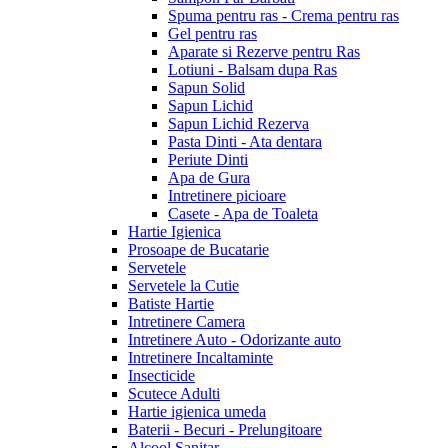
Spuma pentru ras - Crema pentru ras
Gel pentru ras
Aparate si Rezerve pentru Ras
Lotiuni - Balsam dupa Ras
Sapun Solid
Sapun Lichid
Sapun Lichid Rezerva
Pasta Dinti - Ata dentara
Periute Dinti
Apa de Gura
Intretinere picioare
Casete - Apa de Toaleta
Hartie Igienica
Prosoape de Bucatarie
Servetele
Servetele la Cutie
Batiste Hartie
Intretinere Camera
Intretinere Auto - Odorizante auto
Intretinere Incaltaminte
Insecticide
Scutece Adulti
Hartie igienica umeda
Baterii - Becuri - Prelungitoare
Alcool Sanitar