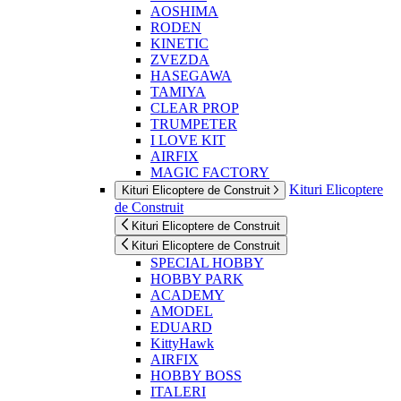
AOSHIMA
RODEN
KINETIC
ZVEZDA
HASEGAWA
TAMIYA
CLEAR PROP
TRUMPETER
I LOVE KIT
AIRFIX
MAGIC FACTORY
Kituri Elicoptere
Kituri Elicoptere de Construit
de Construit
Kituri Elicoptere de Construit
Kituri Elicoptere de Construit
SPECIAL HOBBY
HOBBY PARK
ACADEMY
AMODEL
EDUARD
KittyHawk
AIRFIX
HOBBY BOSS
ITALERI