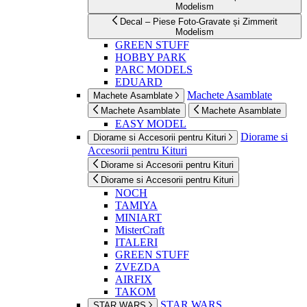
Modelism
Decal – Piese Foto-Gravate și Zimmerit
Modelism
GREEN STUFF
HOBBY PARK
PARC MODELS
EDUARD
Machete Asamblate
Machete Asamblate
Machete Asamblate
Machete Asamblate
EASY MODEL
Diorame si
Diorame si Accesorii pentru Kituri
Accesorii pentru Kituri
Diorame si Accesorii pentru Kituri
Diorame si Accesorii pentru Kituri
NOCH
TAMIYA
MINIART
MisterCraft
ITALERI
GREEN STUFF
ZVEZDA
AIRFIX
TAKOM
STAR WARS
STAR WARS