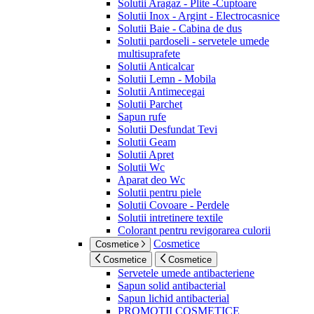
Solutii Aragaz - Plite -Cuptoare
Solutii Inox - Argint - Electrocasnice
Solutii Baie - Cabina de dus
Solutii pardoseli - servetele umede
multisuprafete
Solutii Anticalcar
Solutii Lemn - Mobila
Solutii Antimecegai
Solutii Parchet
Sapun rufe
Solutii Desfundat Tevi
Solutii Geam
Solutii Apret
Solutii Wc
Aparat deo Wc
Solutii pentru piele
Solutii Covoare - Perdele
Solutii intretinere textile
Colorant pentru revigorarea culorii
Cosmetice
Cosmetice
Cosmetice
Cosmetice
Servetele umede antibacteriene
Sapun solid antibacterial
Sapun lichid antibacterial
PROMOTII COSMETICE