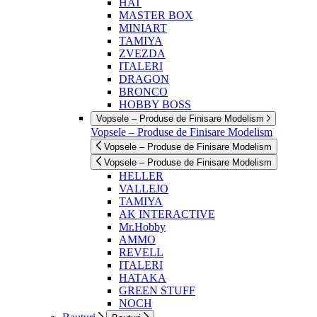
HAT
MASTER BOX
MINIART
TAMIYA
ZVEZDA
ITALERI
DRAGON
BRONCO
HOBBY BOSS
Vopsele – Produse de Finisare Modelism
Vopsele – Produse de Finisare Modelism
Vopsele – Produse de Finisare Modelism
Vopsele – Produse de Finisare Modelism
HELLER
VALLEJO
TAMIYA
AK INTERACTIVE
Mr.Hobby
AMMO
REVELL
ITALERI
HATAKA
GREEN STUFF
NOCH