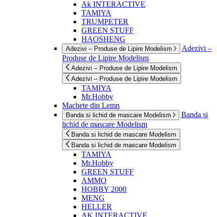
Ak INTERACTIVE
TAMIYA
TRUMPETER
GREEN STUFF
HAOSHENG
Adezivi –
Adezivi – Produse de Lipire Modelism
Produse de Lipire Modelism
Adezivi – Produse de Lipire Modelism
Adezivi – Produse de Lipire Modelism
TAMIYA
Mr.Hobby
Machete din Lemn
Banda si
Banda si lichid de mascare Modelism
lichid de mascare Modelism
Banda si lichid de mascare Modelism
Banda si lichid de mascare Modelism
TAMIYA
Mr.Hobby
GREEN STUFF
AMMO
HOBBY 2000
MENG
HELLER
AK INTERACTIVE