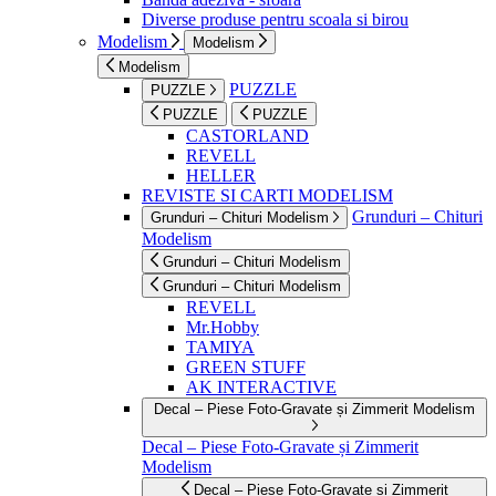
Diverse produse pentru scoala si birou
Modelism
Modelism
Modelism
PUZZLE
PUZZLE
PUZZLE
PUZZLE
CASTORLAND
REVELL
HELLER
REVISTE SI CARTI MODELISM
Grunduri – Chituri
Grunduri – Chituri Modelism
Modelism
Grunduri – Chituri Modelism
Grunduri – Chituri Modelism
REVELL
Mr.Hobby
TAMIYA
GREEN STUFF
AK INTERACTIVE
Decal – Piese Foto-Gravate și Zimmerit Modelism
Decal – Piese Foto-Gravate și Zimmerit
Modelism
Decal – Piese Foto-Gravate și Zimmerit