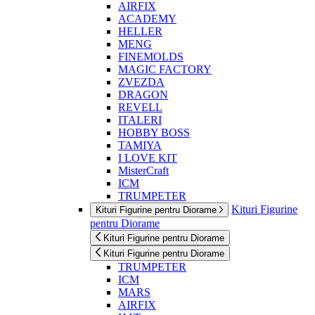
AIRFIX
ACADEMY
HELLER
MENG
FINEMOLDS
MAGIC FACTORY
ZVEZDA
DRAGON
REVELL
ITALERI
HOBBY BOSS
TAMIYA
I LOVE KIT
MisterCraft
ICM
TRUMPETER
Kituri Figurine
Kituri Figurine pentru Diorame
pentru Diorame
Kituri Figurine pentru Diorame
Kituri Figurine pentru Diorame
TRUMPETER
ICM
MARS
AIRFIX