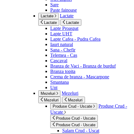
Sare
Paste fainoase
Lactate
Lactate
Lactate
Lactate
Lapte Proaspat
Lapte UHT
Lapte Cafea - Pudra Cafea
Iaurt natural
Sana - Chefir
Telemea - Cas
Cascaval
Branza de Vaci - Branza de burduf
Branza topita
Crema de branza - Mascarpone
Smantana
Unt
Mezeluri
Mezeluri
Mezeluri
Mezeluri
Produse Crud -
Produse Crud - Uscate
Uscate
Produse Crud - Uscate
Produse Crud - Uscate
Salam Crud - Uscat