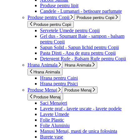
Produse pentru lipit
Candele - Lumanari - betisoare parfumate
Produse pentru Copii
Produse pentru Copii
Produse pentru Copii
Servetele Umede pentru Copii
Gel dus - Spumant Baie - sampon - balsam
pentru Copii
Sapun Solid - Sapun lichid pentru Copii
Pasta Dinti - Apa de gura pentru Copii
Detergent Rufe - Balsam Rufe pentru Copii
Hrana Animala
Hrana Animala
Hrana Animala
Hrana pentru Caini
Hrana pentru Pisici
Produse Menaj
Produse Menaj
Produse Menaj
Saci Menajeri
Lavete praf - lavete uscate - lavete podele
Lavete Umede
Folie Plastic
Folie Aluminiu
Manusi Menaj, masti de unica folosinta
Burete vase