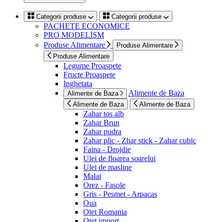
Categorii produse
Categorii produse
PACHETE ECONOMICE
PRO MODELISM
Produse Alimentare
Produse Alimentare
Produse Alimentare
Legume Proaspete
Fructe Proaspete
Inghetata
Alimente de Baza
Alimente de Baza
Alimente de Baza
Alimente de Baza
Zahar tos alb
Zahar Brun
Zahar pudra
Zahar plic - Zhar stick - Zahar cubic
Faina - Drojdie
Ulei de floarea soarelui
Ulei de masline
Malai
Orez - Fasole
Gris - Pesmet - Arpacas
Oua
Otet Romania
Otet import