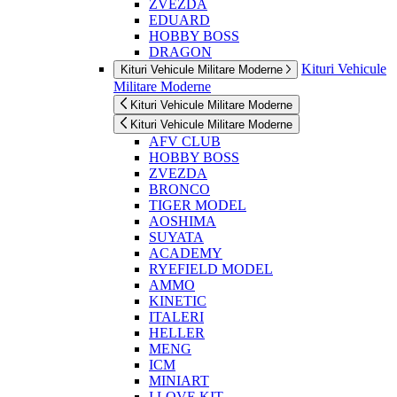
ZVEZDA
EDUARD
HOBBY BOSS
DRAGON
Kituri Vehicule
Kituri Vehicule Militare Moderne
Militare Moderne
Kituri Vehicule Militare Moderne
Kituri Vehicule Militare Moderne
AFV CLUB
HOBBY BOSS
ZVEZDA
BRONCO
TIGER MODEL
AOSHIMA
SUYATA
ACADEMY
RYEFIELD MODEL
AMMO
KINETIC
ITALERI
HELLER
MENG
ICM
MINIART
I LOVE KIT