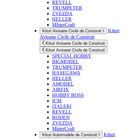
REVELL
TRUMPETER
ZVEZDA
HELLER
MIsterCraft
Kituri
Kituri Avioane Civile de Construit
Avioane Civile de Construit
Kituri Avioane Civile de Construit
Kituri Avioane Civile de Construit
SPECIAL HOBBY
BIGMODEL
TRUMPETER
HASEGAWA
HELLER
AMODEL
AIRFIX
HOBBY BOSS
ICM
ITALERI
REVELL
RODEN
ZVEZDA
MisterCraft
Kituri
Kituri Automodele de Construit