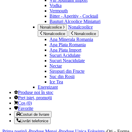
Vin Spumant Import
Vodka
Vermouth
Bitter - Aperitiv - Cocktail
Bauturi Alcoolice Miniaturi
Nonalcoolice
Nonalcoolice
Nonalcoolice
Nonalcoolice
Apa Minerala Romania
Apa Plata Romania
Apa Plata Import
Sucuri Acidulate
Sucuri Neacidulate
Nectar
Siropuri din Fructe
Suc din Rosii
Ice Tea
Energizant
Produse noi în stoc
Preț isteț, promoții
Coș
(
0
)
Favorite
Costuri de livrare
Livrări telefonice
Prima pagină
Produse Menaj
Produse Unica Folosinta
Oti – Forma