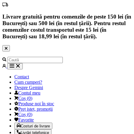
Livrare gratuită pentru comenzile de peste 150 lei (în
București) sau 500 lei (în restul țării). Pentru restul
comenzilor costul transportul este 15 lei (în
București) sau 18,99 lei (în restul țării).
Contact
Cum cumperi?
Despre Gemini
Contul meu
Coș
(
0
)
Produse noi în stoc
Preț isteț, promoții
Coș
(
0
)
Favorite
Costuri de livrare
Livrări telefonice