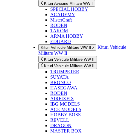
Kituri Avioane Militare WW I
SPECIAL HOBBY
ACADEMY
MisterCraft
RODEN
TAKOM
ARMA HOBBY
EDUARD
Kituri Vehicule
Kituri Vehicule Militare WW II
Militare WW II
Kituri Vehicule Militare WW II
Kituri Vehicule Militare WW II
TRUMPETER
SUYATA
BRONCO
HASEGAWA
RODEN
AIRFIXFIX
IBG MODELS
ACE MODELS
HOBBY BOSS
REVELL
DRAGON
MASTER BOX