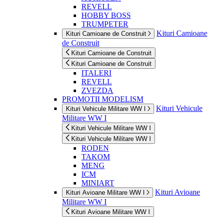
REVELL
HOBBY BOSS
TRUMPETER
Kituri Camioane
Kituri Camioane de Construit
de Construit
Kituri Camioane de Construit
Kituri Camioane de Construit
ITALERI
REVELL
ZVEZDA
PROMOTII MODELISM
Kituri Vehicule
Kituri Vehicule Militare WW I
Militare WW I
Kituri Vehicule Militare WW I
Kituri Vehicule Militare WW I
RODEN
TAKOM
MENG
ICM
MINIART
Kituri Avioane
Kituri Avioane Militare WW I
Militare WW I
Kituri Avioane Militare WW I