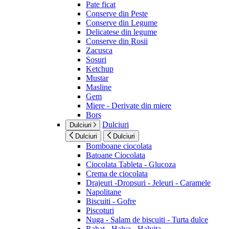
Pate ficat
Conserve din Peste
Conserve din Legume
Delicatese din legume
Conserve din Rosii
Zacusca
Sosuri
Ketchup
Mustar
Masline
Gem
Miere - Derivate din miere
Bors
Dulciuri
Dulciuri
Dulciuri
Dulciuri
Bomboane ciocolata
Batoane Ciocolata
Ciocolata Tableta - Glucoza
Crema de ciocolata
Drajeuri -Dropsuri - Jeleuri - Caramele
Napolitane
Biscuiti - Gofre
Piscoturi
Nuga - Salam de biscuiti - Turta dulce
Rahat - Halva - Halvita