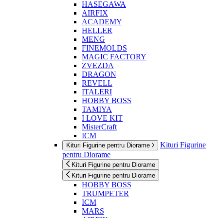
HASEGAWA
AIRFIX
ACADEMY
HELLER
MENG
FINEMOLDS
MAGIC FACTORY
ZVEZDA
DRAGON
REVELL
ITALERI
HOBBY BOSS
TAMIYA
I LOVE KIT
MisterCraft
ICM
Kituri Figurine
Kituri Figurine pentru Diorame
pentru Diorame
Kituri Figurine pentru Diorame
Kituri Figurine pentru Diorame
HOBBY BOSS
TRUMPETER
ICM
MARS