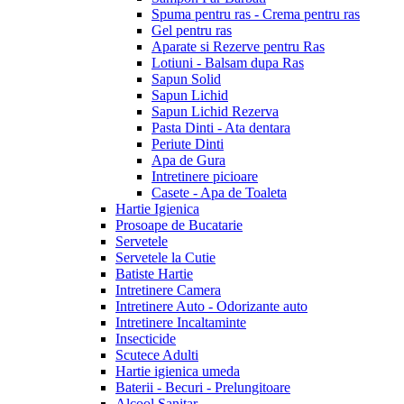
Spuma pentru ras - Crema pentru ras
Gel pentru ras
Aparate si Rezerve pentru Ras
Lotiuni - Balsam dupa Ras
Sapun Solid
Sapun Lichid
Sapun Lichid Rezerva
Pasta Dinti - Ata dentara
Periute Dinti
Apa de Gura
Intretinere picioare
Casete - Apa de Toaleta
Hartie Igienica
Prosoape de Bucatarie
Servetele
Servetele la Cutie
Batiste Hartie
Intretinere Camera
Intretinere Auto - Odorizante auto
Intretinere Incaltaminte
Insecticide
Scutece Adulti
Hartie igienica umeda
Baterii - Becuri - Prelungitoare
Alcool Sanitar