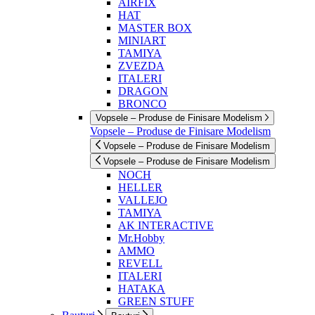
AIRFIX
HAT
MASTER BOX
MINIART
TAMIYA
ZVEZDA
ITALERI
DRAGON
BRONCO
Vopsele – Produse de Finisare Modelism
Vopsele – Produse de Finisare Modelism
Vopsele – Produse de Finisare Modelism
Vopsele – Produse de Finisare Modelism
NOCH
HELLER
VALLEJO
TAMIYA
AK INTERACTIVE
Mr.Hobby
AMMO
REVELL
ITALERI
HATAKA
GREEN STUFF