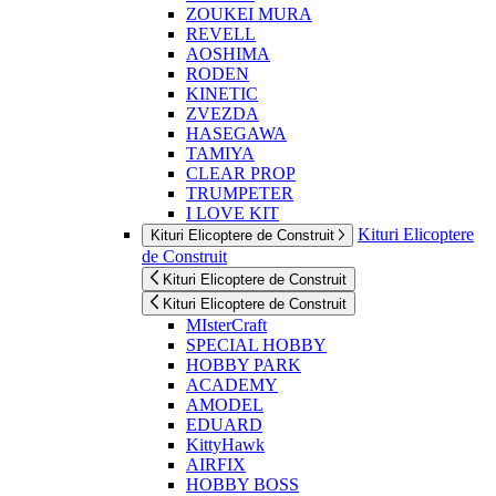
ZOUKEI MURA
REVELL
AOSHIMA
RODEN
KINETIC
ZVEZDA
HASEGAWA
TAMIYA
CLEAR PROP
TRUMPETER
I LOVE KIT
Kituri Elicoptere
Kituri Elicoptere de Construit
de Construit
Kituri Elicoptere de Construit
Kituri Elicoptere de Construit
MIsterCraft
SPECIAL HOBBY
HOBBY PARK
ACADEMY
AMODEL
EDUARD
KittyHawk
AIRFIX
HOBBY BOSS