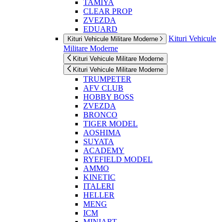
TAMIYA
CLEAR PROP
ZVEZDA
EDUARD
Kituri Vehicule
Kituri Vehicule Militare Moderne
Militare Moderne
Kituri Vehicule Militare Moderne
Kituri Vehicule Militare Moderne
TRUMPETER
AFV CLUB
HOBBY BOSS
ZVEZDA
BRONCO
TIGER MODEL
AOSHIMA
SUYATA
ACADEMY
RYEFIELD MODEL
AMMO
KINETIC
ITALERI
HELLER
MENG
ICM
MINIART