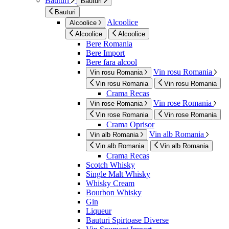
Bauturi
Bauturi
Bauturi
Alcoolice
Alcoolice
Alcoolice
Alcoolice
Bere Romania
Bere Import
Bere fara alcool
Vin rosu Romania
Vin rosu Romania
Vin rosu Romania
Vin rosu Romania
Crama Recas
Vin rose Romania
Vin rose Romania
Vin rose Romania
Vin rose Romania
Crama Oprisor
Vin alb Romania
Vin alb Romania
Vin alb Romania
Vin alb Romania
Crama Recas
Scotch Whisky
Single Malt Whisky
Whisky Cream
Bourbon Whisky
Gin
Liqueur
Bauturi Spirtoase Diverse