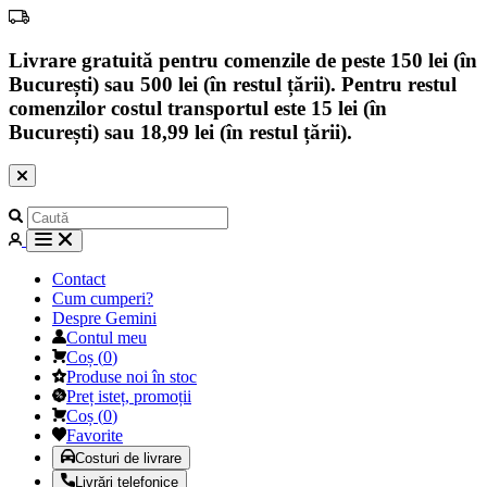
Livrare gratuită pentru comenzile de peste 150 lei (în
București) sau 500 lei (în restul țării). Pentru restul
comenzilor costul transportul este 15 lei (în
București) sau 18,99 lei (în restul țării).
Contact
Cum cumperi?
Despre Gemini
Contul meu
Coș
(
0
)
Produse noi în stoc
Preț isteț, promoții
Coș
(
0
)
Favorite
Costuri de livrare
Livrări telefonice