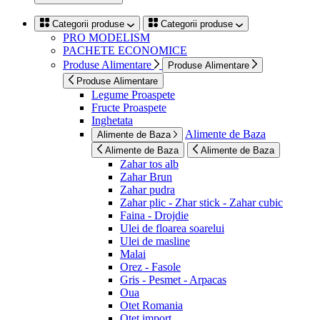
Categorii produse
Categorii produse
PRO MODELISM
PACHETE ECONOMICE
Produse Alimentare
Produse Alimentare
Produse Alimentare
Legume Proaspete
Fructe Proaspete
Inghetata
Alimente de Baza
Alimente de Baza
Alimente de Baza
Alimente de Baza
Zahar tos alb
Zahar Brun
Zahar pudra
Zahar plic - Zhar stick - Zahar cubic
Faina - Drojdie
Ulei de floarea soarelui
Ulei de masline
Malai
Orez - Fasole
Gris - Pesmet - Arpacas
Oua
Otet Romania
Otet import