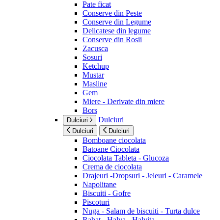
Pate ficat
Conserve din Peste
Conserve din Legume
Delicatese din legume
Conserve din Rosii
Zacusca
Sosuri
Ketchup
Mustar
Masline
Gem
Miere - Derivate din miere
Bors
Dulciuri
Dulciuri
Dulciuri
Dulciuri
Bomboane ciocolata
Batoane Ciocolata
Ciocolata Tableta - Glucoza
Crema de ciocolata
Drajeuri -Dropsuri - Jeleuri - Caramele
Napolitane
Biscuiti - Gofre
Piscoturi
Nuga - Salam de biscuiti - Turta dulce
Rahat - Halva - Halvita