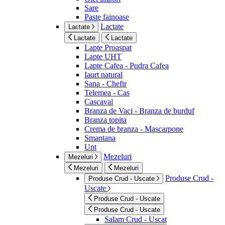
Sare
Paste fainoase
Lactate
Lactate
Lactate
Lactate
Lapte Proaspat
Lapte UHT
Lapte Cafea - Pudra Cafea
Iaurt natural
Sana - Chefir
Telemea - Cas
Cascaval
Branza de Vaci - Branza de burduf
Branza topita
Crema de branza - Mascarpone
Smantana
Unt
Mezeluri
Mezeluri
Mezeluri
Mezeluri
Produse Crud -
Produse Crud - Uscate
Uscate
Produse Crud - Uscate
Produse Crud - Uscate
Salam Crud - Uscat