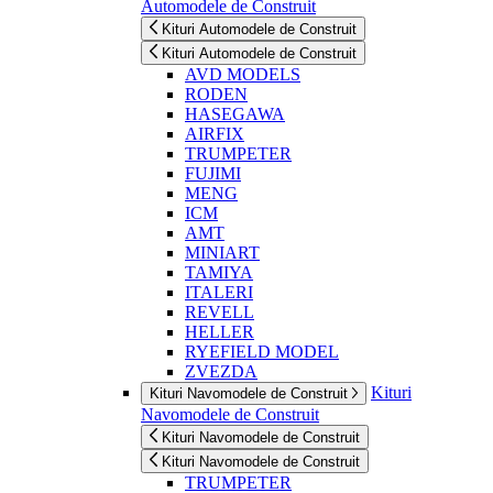
Automodele de Construit
Kituri Automodele de Construit
Kituri Automodele de Construit
AVD MODELS
RODEN
HASEGAWA
AIRFIX
TRUMPETER
FUJIMI
MENG
ICM
AMT
MINIART
TAMIYA
ITALERI
REVELL
HELLER
RYEFIELD MODEL
ZVEZDA
Kituri
Kituri Navomodele de Construit
Navomodele de Construit
Kituri Navomodele de Construit
Kituri Navomodele de Construit
TRUMPETER