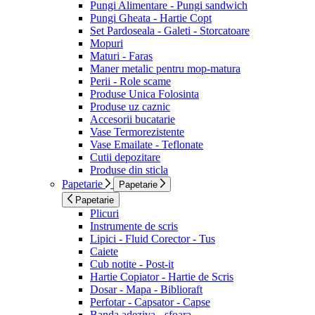
Pungi Alimentare - Pungi sandwich
Pungi Gheata - Hartie Copt
Set Pardoseala - Galeti - Storcatoare
Mopuri
Maturi - Faras
Maner metalic pentru mop-matura
Perii - Role scame
Produse Unica Folosinta
Produse uz caznic
Accesorii bucatarie
Vase Termorezistente
Vase Emailate - Teflonate
Cutii depozitare
Produse din sticla
Papetarie
Papetarie
Papetarie
Plicuri
Instrumente de scris
Lipici - Fluid Corector - Tus
Caiete
Cub notite - Post-it
Hartie Copiator - Hartie de Scris
Dosar - Mapa - Biblioraft
Perfotar - Capsator - Capse
Banda adeziva - sfoara