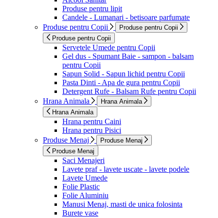
Produse pentru lipit
Candele - Lumanari - betisoare parfumate
Produse pentru Copii
Produse pentru Copii
Produse pentru Copii
Servetele Umede pentru Copii
Gel dus - Spumant Baie - sampon - balsam
pentru Copii
Sapun Solid - Sapun lichid pentru Copii
Pasta Dinti - Apa de gura pentru Copii
Detergent Rufe - Balsam Rufe pentru Copii
Hrana Animala
Hrana Animala
Hrana Animala
Hrana pentru Caini
Hrana pentru Pisici
Produse Menaj
Produse Menaj
Produse Menaj
Saci Menajeri
Lavete praf - lavete uscate - lavete podele
Lavete Umede
Folie Plastic
Folie Aluminiu
Manusi Menaj, masti de unica folosinta
Burete vase