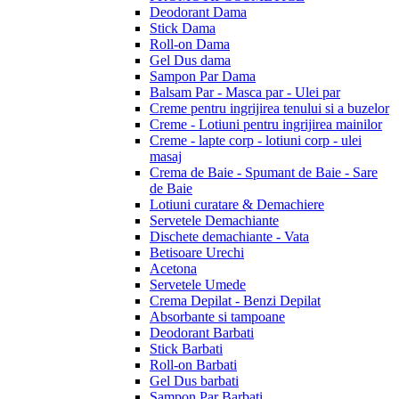
Deodorant Dama
Stick Dama
Roll-on Dama
Gel Dus dama
Sampon Par Dama
Balsam Par - Masca par - Ulei par
Creme pentru ingrijirea tenului si a buzelor
Creme - Lotiuni pentru ingrijirea mainilor
Creme - lapte corp - lotiuni corp - ulei
masaj
Crema de Baie - Spumant de Baie - Sare
de Baie
Lotiuni curatare & Demachiere
Servetele Demachiante
Dischete demachiante - Vata
Betisoare Urechi
Acetona
Servetele Umede
Crema Depilat - Benzi Depilat
Absorbante si tampoane
Deodorant Barbati
Stick Barbati
Roll-on Barbati
Gel Dus barbati
Sampon Par Barbati