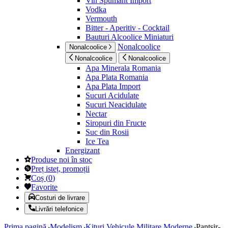
Vin Spumant Import
Vodka
Vermouth
Bitter - Aperitiv - Cocktail
Bauturi Alcoolice Miniaturi
Nonalcoolice
Nonalcoolice
Nonalcoolice
Nonalcoolice
Apa Minerala Romania
Apa Plata Romania
Apa Plata Import
Sucuri Acidulate
Sucuri Neacidulate
Nectar
Siropuri din Fructe
Suc din Rosii
Ice Tea
Energizant
Produse noi în stoc
Preț isteț, promoții
Coș
(
0
)
Favorite
Costuri de livrare
Livrări telefonice
Prima pagină
Modelism
Kituri Vehicule Militare Moderne
Pantsir-