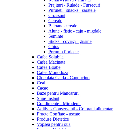
Prajituri - Rulade - Fursecuri
Pufuleti - snacks - saratele
Croissant
Cereale
Batoane cereale
Alune - fistic - caju - migdale
Seminte
Sticks - covrigi - grisine
Chips
Porumb floricele
Cafea Solubila
Cafea Macinata
Cafea Boabe
Cafea Monodoza
Ciocolata Calda - Cappucino
Ceai
Cacao
Baze pentru Mancaruri
Supe Instant
Condimente - Mirodenii
Aditivi - Conservanti - Colorant alimentar
Fructe Confiate - uscate
Produse Dietetice
Vopsea pentru oua