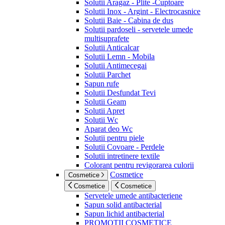
Solutii Aragaz - Plite -Cuptoare
Solutii Inox - Argint - Electrocasnice
Solutii Baie - Cabina de dus
Solutii pardoseli - servetele umede
multisuprafete
Solutii Anticalcar
Solutii Lemn - Mobila
Solutii Antimecegai
Solutii Parchet
Sapun rufe
Solutii Desfundat Tevi
Solutii Geam
Solutii Apret
Solutii Wc
Aparat deo Wc
Solutii pentru piele
Solutii Covoare - Perdele
Solutii intretinere textile
Colorant pentru revigorarea culorii
Cosmetice
Cosmetice
Cosmetice
Cosmetice
Servetele umede antibacteriene
Sapun solid antibacterial
Sapun lichid antibacterial
PROMOTII COSMETICE