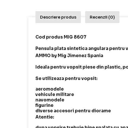
Descriere produs
Recenzii (0)
Cod produs MIG 8607
Pensula plata sintetica angulara pentru v
AMMO by Mig Jimenez Spania
Ideala pentru vopsit piese din plastic, po
Se utilizeaza pentru vopsit:
aeromodele
vehicule militare
navomodele
figurine
diverse accesori pentru diorame
Atentie:
dupa vopsire trebuie bine spalata cu apa