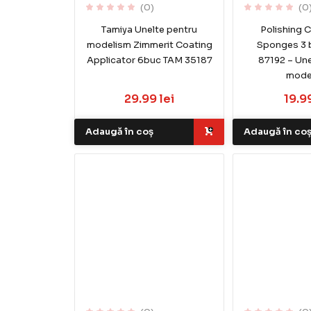
(0)
(0
Tamiya Unelte pentru
Polishing
modelism Zimmerit Coating
Sponges 3 
Applicator 6buc TAM 35187
87192 – Une
mode
29.99 lei
19.99
Adaugă în coș
Adaugă în co