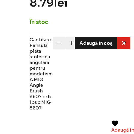
8.79
lei
În stoc
Cantitate
Adaugă în coș
Pensula
plata
sintetica
angulara
pentru
modelism
A.MIG
Angle
Brush
8607 nr.6
1buc MIG
8607
Adaugă în