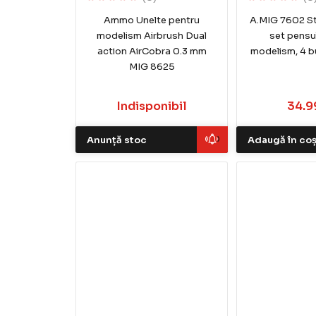
Ammo Unelte pentru
A.MIG 7602 St
modelism Airbrush Dual
set pensu
action AirCobra 0.3 mm
modelism, 4 b
MIG 8625
Indisponibil
34.99
Anunță stoc
Adaugă în co