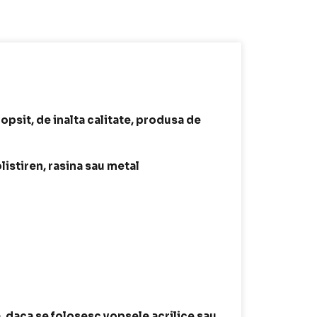
opsit, de inalta calitate, produsa de
listiren, rasina sau metal
, daca se folosesc vopsele acrilice sau