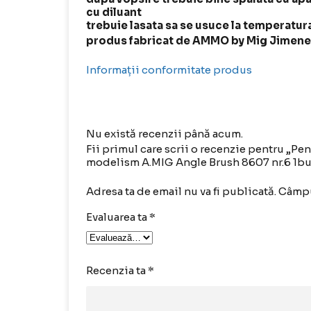
cu diluant
trebuie lasata sa se usuce la temperatu
produs fabricat de AMMO by Mig Jimene
Informații conformitate produs
Nu există recenzii până acum.
Fii primul care scrii o recenzie pentru „Pe
modelism A.MIG Angle Brush 8607 nr.6 1b
Adresa ta de email nu va fi publicată.
Câmpu
Evaluarea ta
*
Recenzia ta
*