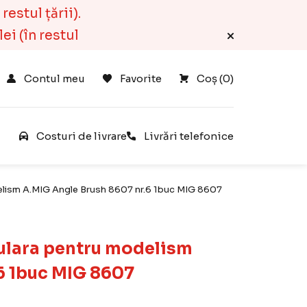
estul țării).
ei (în restul
Contul meu
Favorite
Coș 
(
0
)
e
Costuri de livrare
Livrări telefonice
delism A.MIG Angle Brush 8607 nr.6 1buc MIG 8607
gulara pentru modelism
6 1buc MIG 8607