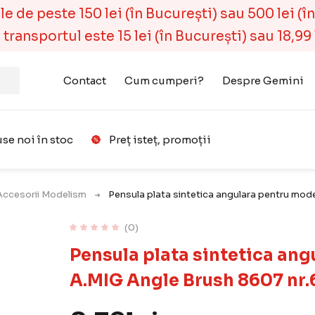
 de peste 150 lei (în București) sau 500 lei (în r
ransportul este 15 lei (în București) sau 18,99 l
Contact
Cum cumperi?
Despre Gemini
se noi în stoc
Preț isteț, promoții
Favorit
 Accesorii Modelism
Pensula plata sintetica angulara pentru mo
(0)
Pensula plata sintetica an
A.MIG Angle Brush 8607 nr.