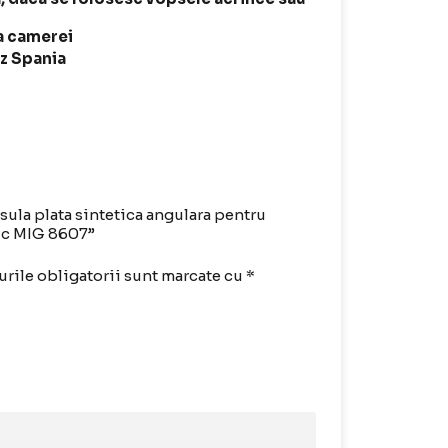
ra camerei
z Spania
nsula plata sintetica angulara pentru
uc MIG 8607”
rile obligatorii sunt marcate cu
*