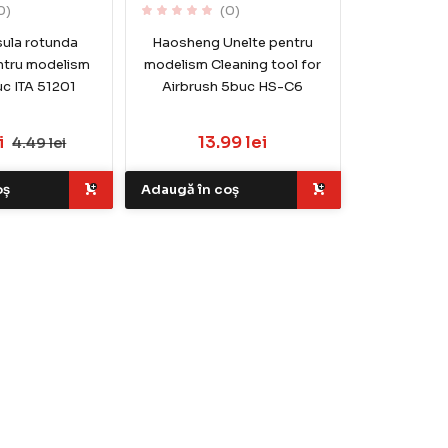
0)
(0)
nsula rotunda
Haosheng Unelte pentru
entru modelism
modelism Cleaning tool for
uc ITA 51201
Airbrush 5buc HS-C6
i
13.99 lei
4.49 lei
oș
Adaugă în coș