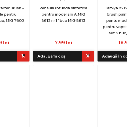
arter Brush –
Pensula rotunda sintetica
Tamiya 8719
le pentru
pentru modelism A.MIG
brush pain
uc, MIG 7602
8613 nr.1 1buc MIG 8613
pentu mode
pentru vopsit
set 5 buc
 lei
7.99 lei
18.
ș
Adaugă în coș
Adaugă în c