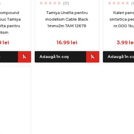
)
(0)
(
 Compound
Tamiya Unelte pentru
Italeri pe
buc Tamiya
modelism Cable Black
sintetica p
lte pentru
1mmx2m TAM 12678
nr.000 1b
lism
 lei
16.99 lei
3.99 le
ș
Adaugă în coș
Adaugă în c