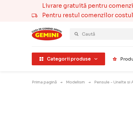
Livrare gratuită pentru comenzile
Pentru restul comenzilor costul t
țării).
Categorii produse
Produ
Prima pagină
Modelism
Pensule - Unelte si