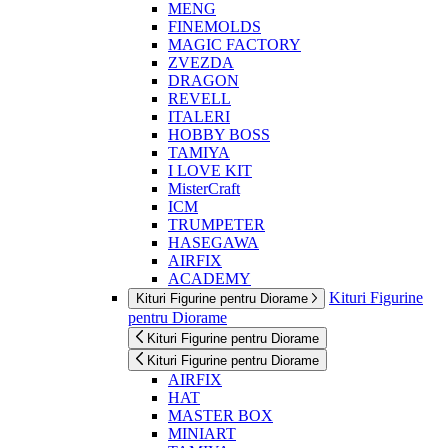
MENG
FINEMOLDS
MAGIC FACTORY
ZVEZDA
DRAGON
REVELL
ITALERI
HOBBY BOSS
TAMIYA
I LOVE KIT
MisterCraft
ICM
TRUMPETER
HASEGAWA
AIRFIX
ACADEMY
Kituri Figurine
Kituri Figurine pentru Diorame
pentru Diorame
Kituri Figurine pentru Diorame
Kituri Figurine pentru Diorame
AIRFIX
HAT
MASTER BOX
MINIART