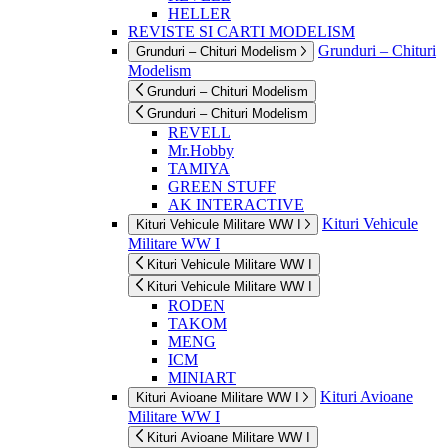
HELLER
REVISTE SI CARTI MODELISM
Grunduri – Chituri
Grunduri – Chituri Modelism
Modelism
Grunduri – Chituri Modelism
Grunduri – Chituri Modelism
REVELL
Mr.Hobby
TAMIYA
GREEN STUFF
AK INTERACTIVE
Kituri Vehicule
Kituri Vehicule Militare WW I
Militare WW I
Kituri Vehicule Militare WW I
Kituri Vehicule Militare WW I
RODEN
TAKOM
MENG
ICM
MINIART
Kituri Avioane
Kituri Avioane Militare WW I
Militare WW I
Kituri Avioane Militare WW I