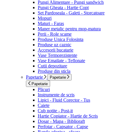
Pungi Alimentare - Pungi sandwich
Pungi Gheata - Hartie Copt
Set Pardoseala - Galeti - Storcatoare
Mopuri
Maturi - Faras
Maner metalic pentru mop-matura
Perii - Role scame
Produse Unica Folosinta
Produse uz caznic
Accesorii bucatarie
Vase Termorezistente
Vase Emailate - Teflonate
Cutii depozitare
Produse din sticla
Papetarie
Papetarie
Papetarie
Plicuri
Instrumente de scris
Lipici - Fluid Corector - Tus
Caiete
Cub notite - Post-it
Hartie Copiator - Hartie de Scris
Dosar - Mapa - Biblioraft
Perfotar - Capsator - Capse
Banda adeziva - sfoara