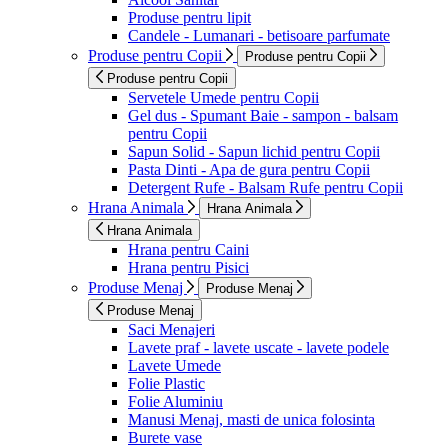
Produse pentru lipit
Candele - Lumanari - betisoare parfumate
Produse pentru Copii
Produse pentru Copii
Produse pentru Copii
Servetele Umede pentru Copii
Gel dus - Spumant Baie - sampon - balsam
pentru Copii
Sapun Solid - Sapun lichid pentru Copii
Pasta Dinti - Apa de gura pentru Copii
Detergent Rufe - Balsam Rufe pentru Copii
Hrana Animala
Hrana Animala
Hrana Animala
Hrana pentru Caini
Hrana pentru Pisici
Produse Menaj
Produse Menaj
Produse Menaj
Saci Menajeri
Lavete praf - lavete uscate - lavete podele
Lavete Umede
Folie Plastic
Folie Aluminiu
Manusi Menaj, masti de unica folosinta
Burete vase