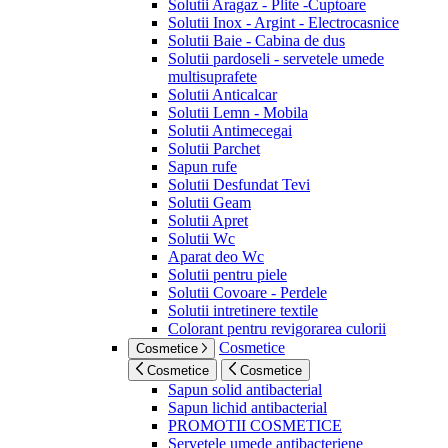
Solutii Aragaz - Plite -Cuptoare
Solutii Inox - Argint - Electrocasnice
Solutii Baie - Cabina de dus
Solutii pardoseli - servetele umede
multisuprafete
Solutii Anticalcar
Solutii Lemn - Mobila
Solutii Antimecegai
Solutii Parchet
Sapun rufe
Solutii Desfundat Tevi
Solutii Geam
Solutii Apret
Solutii Wc
Aparat deo Wc
Solutii pentru piele
Solutii Covoare - Perdele
Solutii intretinere textile
Colorant pentru revigorarea culorii
Cosmetice
Cosmetice
Cosmetice
Cosmetice
Sapun solid antibacterial
Sapun lichid antibacterial
PROMOTII COSMETICE
Servetele umede antibacteriene