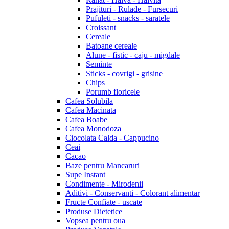
Prajituri - Rulade - Fursecuri
Pufuleti - snacks - saratele
Croissant
Cereale
Batoane cereale
Alune - fistic - caju - migdale
Seminte
Sticks - covrigi - grisine
Chips
Porumb floricele
Cafea Solubila
Cafea Macinata
Cafea Boabe
Cafea Monodoza
Ciocolata Calda - Cappucino
Ceai
Cacao
Baze pentru Mancaruri
Supe Instant
Condimente - Mirodenii
Aditivi - Conservanti - Colorant alimentar
Fructe Confiate - uscate
Produse Dietetice
Vopsea pentru oua