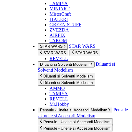
TAMIYA
MINIART
MisterCraft
ITALERI
GREEN STUFF
ZVEZDA
AIRFIX
TAKOM
STAR WARS
STAR WARS
STAR WARS
STAR WARS
REVELL
Diluanti si
Diluanti si Solventi Modelism
Solventi Modelism
Diluanti si Solventi Modelism
Diluanti si Solventi Modelism
AMMO
TAMIYA
REVELL
Mr.Hobby
Pensule
Pensule - Unelte si Accesorii Modelism
- Unelte si Accesorii Modelism
Pensule - Unelte si Accesorii Modelism
Pensule - Unelte si Accesorii Modelism