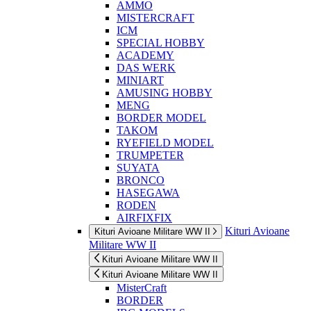
AMMO
MISTERCRAFT
ICM
SPECIAL HOBBY
ACADEMY
DAS WERK
MINIART
AMUSING HOBBY
MENG
BORDER MODEL
TAKOM
RYEFIELD MODEL
TRUMPETER
SUYATA
BRONCO
HASEGAWA
RODEN
AIRFIXFIX
Kituri Avioane
Kituri Avioane Militare WW II
Militare WW II
Kituri Avioane Militare WW II
Kituri Avioane Militare WW II
MisterCraft
BORDER