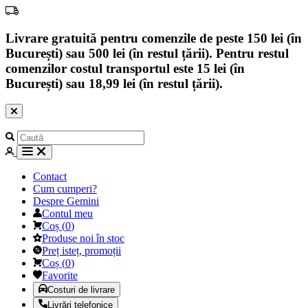
Livrare gratuită pentru comenzile de peste 150 lei (în
București) sau 500 lei (în restul țării). Pentru restul
comenzilor costul transportul este 15 lei (în
București) sau 18,99 lei (în restul țării).
Contact
Cum cumperi?
Despre Gemini
Contul meu
Coș
(
0
)
Produse noi în stoc
Preț isteț, promoții
Coș
(
0
)
Favorite
Costuri de livrare
Livrări telefonice