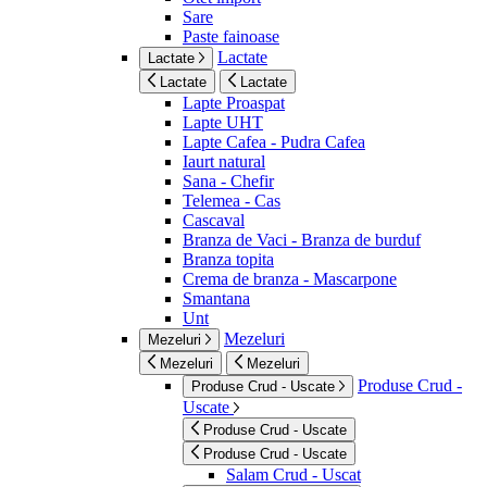
Sare
Paste fainoase
Lactate
Lactate
Lactate
Lactate
Lapte Proaspat
Lapte UHT
Lapte Cafea - Pudra Cafea
Iaurt natural
Sana - Chefir
Telemea - Cas
Cascaval
Branza de Vaci - Branza de burduf
Branza topita
Crema de branza - Mascarpone
Smantana
Unt
Mezeluri
Mezeluri
Mezeluri
Mezeluri
Produse Crud -
Produse Crud - Uscate
Uscate
Produse Crud - Uscate
Produse Crud - Uscate
Salam Crud - Uscat