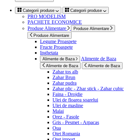
Categorii produse
Categorii produse
PRO MODELISM
PACHETE ECONOMICE
Produse Alimentare
Produse Alimentare
Produse Alimentare
Legume Proaspete
Fructe Proaspete
Inghetata
Alimente de Baza
Alimente de Baza
Alimente de Baza
Alimente de Baza
Zahar tos alb
Zahar Brun
Zahar pudra
Zahar plic - Zhar stick - Zahar cubic
Faina - Drojdie
Ulei de floarea soarelui
Ulei de masline
Malai
Orez - Fasole
Gris - Pesmet - Arpacas
Oua
Otet Romania
Otet import