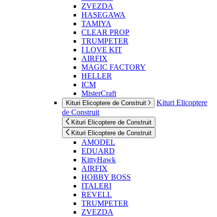
ZVEZDA
HASEGAWA
TAMIYA
CLEAR PROP
TRUMPETER
I LOVE KIT
AIRFIX
MAGIC FACTORY
HELLER
ICM
MisterCraft
Kituri Elicoptere
Kituri Elicoptere de Construit
de Construit
Kituri Elicoptere de Construit
Kituri Elicoptere de Construit
AMODEL
EDUARD
KittyHawk
AIRFIX
HOBBY BOSS
ITALERI
REVELL
TRUMPETER
ZVEZDA