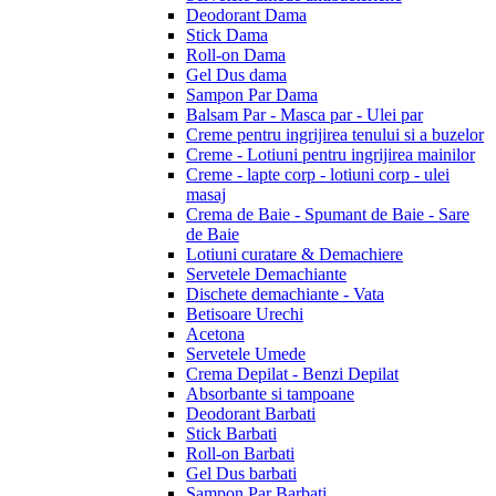
Deodorant Dama
Stick Dama
Roll-on Dama
Gel Dus dama
Sampon Par Dama
Balsam Par - Masca par - Ulei par
Creme pentru ingrijirea tenului si a buzelor
Creme - Lotiuni pentru ingrijirea mainilor
Creme - lapte corp - lotiuni corp - ulei
masaj
Crema de Baie - Spumant de Baie - Sare
de Baie
Lotiuni curatare & Demachiere
Servetele Demachiante
Dischete demachiante - Vata
Betisoare Urechi
Acetona
Servetele Umede
Crema Depilat - Benzi Depilat
Absorbante si tampoane
Deodorant Barbati
Stick Barbati
Roll-on Barbati
Gel Dus barbati
Sampon Par Barbati