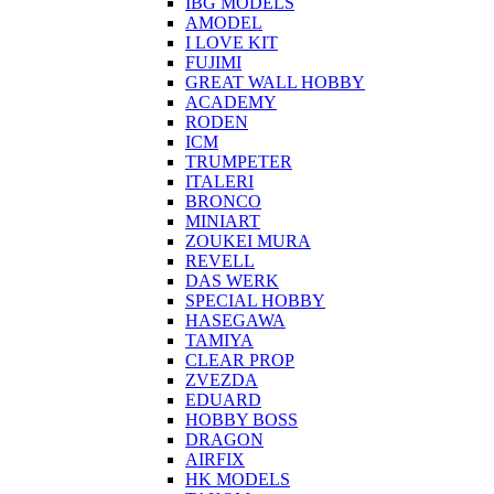
IBG MODELS
AMODEL
I LOVE KIT
FUJIMI
GREAT WALL HOBBY
ACADEMY
RODEN
ICM
TRUMPETER
ITALERI
BRONCO
MINIART
ZOUKEI MURA
REVELL
DAS WERK
SPECIAL HOBBY
HASEGAWA
TAMIYA
CLEAR PROP
ZVEZDA
EDUARD
HOBBY BOSS
DRAGON
AIRFIX
HK MODELS