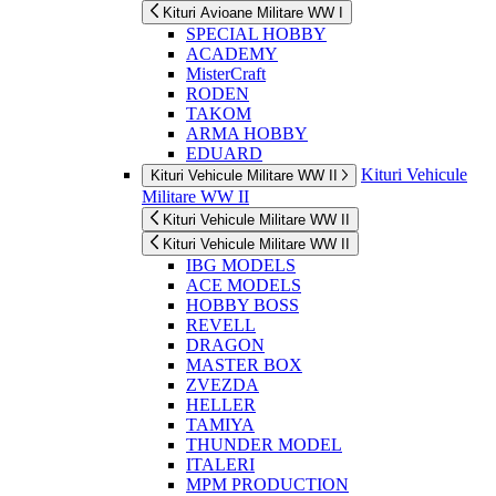
Kituri Avioane Militare WW I
SPECIAL HOBBY
ACADEMY
MisterCraft
RODEN
TAKOM
ARMA HOBBY
EDUARD
Kituri Vehicule
Kituri Vehicule Militare WW II
Militare WW II
Kituri Vehicule Militare WW II
Kituri Vehicule Militare WW II
IBG MODELS
ACE MODELS
HOBBY BOSS
REVELL
DRAGON
MASTER BOX
ZVEZDA
HELLER
TAMIYA
THUNDER MODEL
ITALERI
MPM PRODUCTION