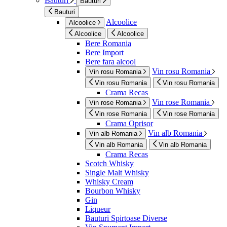
Bauturi
Bauturi
Bauturi
Alcoolice
Alcoolice
Alcoolice
Alcoolice
Bere Romania
Bere Import
Bere fara alcool
Vin rosu Romania
Vin rosu Romania
Vin rosu Romania
Vin rosu Romania
Crama Recas
Vin rose Romania
Vin rose Romania
Vin rose Romania
Vin rose Romania
Crama Oprisor
Vin alb Romania
Vin alb Romania
Vin alb Romania
Vin alb Romania
Crama Recas
Scotch Whisky
Single Malt Whisky
Whisky Cream
Bourbon Whisky
Gin
Liqueur
Bauturi Spirtoase Diverse