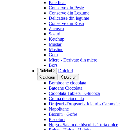
Pate ficat
Conserve din Peste
Conserve din Legume
Delicatese din legume
Conserve din Rosii
Zacusca
Sosuri
Ketchup
Mustar
Masline
Gem
Miere - Derivate din miere
Bors
Dulciuri
Dulciuri
Dulciuri
Dulciuri
Bomboane ciocolata
Batoane Ciocolata
Ciocolata Tableta - Glucoza
Crema de ciocolata
Drajeuri -Dropsuri - Jeleuri - Caramele
Napolitane
Biscuiti - Gofre
Piscoturi
Nuga - Salam de biscuiti - Turta dulce
Rahat - Halva - Halvita