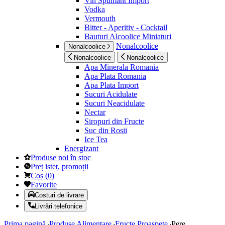
Vin Spumant Import
Vodka
Vermouth
Bitter - Aperitiv - Cocktail
Bauturi Alcoolice Miniaturi
Nonalcoolice
Nonalcoolice
Nonalcoolice
Nonalcoolice
Apa Minerala Romania
Apa Plata Romania
Apa Plata Import
Sucuri Acidulate
Sucuri Neacidulate
Nectar
Siropuri din Fructe
Suc din Rosii
Ice Tea
Energizant
Produse noi în stoc
Preț isteț, promoții
Coș
(
0
)
Favorite
Costuri de livrare
Livrări telefonice
Prima pagină
Produse Alimentare
Fructe Proaspete
Pere