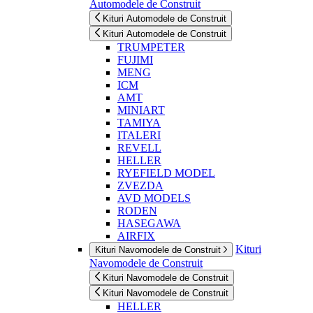
Automodele de Construit
Kituri Automodele de Construit
Kituri Automodele de Construit
TRUMPETER
FUJIMI
MENG
ICM
AMT
MINIART
TAMIYA
ITALERI
REVELL
HELLER
RYEFIELD MODEL
ZVEZDA
AVD MODELS
RODEN
HASEGAWA
AIRFIX
Kituri
Kituri Navomodele de Construit
Navomodele de Construit
Kituri Navomodele de Construit
Kituri Navomodele de Construit
HELLER