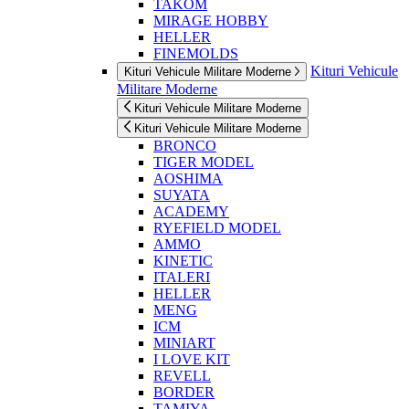
TAKOM
MIRAGE HOBBY
HELLER
FINEMOLDS
Kituri Vehicule
Kituri Vehicule Militare Moderne
Militare Moderne
Kituri Vehicule Militare Moderne
Kituri Vehicule Militare Moderne
BRONCO
TIGER MODEL
AOSHIMA
SUYATA
ACADEMY
RYEFIELD MODEL
AMMO
KINETIC
ITALERI
HELLER
MENG
ICM
MINIART
I LOVE KIT
REVELL
BORDER
TAMIYA