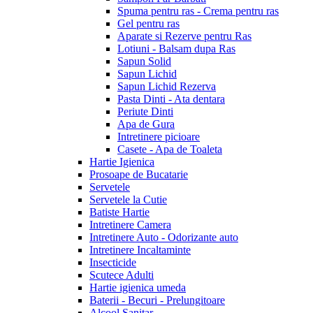
Spuma pentru ras - Crema pentru ras
Gel pentru ras
Aparate si Rezerve pentru Ras
Lotiuni - Balsam dupa Ras
Sapun Solid
Sapun Lichid
Sapun Lichid Rezerva
Pasta Dinti - Ata dentara
Periute Dinti
Apa de Gura
Intretinere picioare
Casete - Apa de Toaleta
Hartie Igienica
Prosoape de Bucatarie
Servetele
Servetele la Cutie
Batiste Hartie
Intretinere Camera
Intretinere Auto - Odorizante auto
Intretinere Incaltaminte
Insecticide
Scutece Adulti
Hartie igienica umeda
Baterii - Becuri - Prelungitoare
Alcool Sanitar