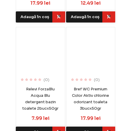
17.99 lei
12.49 lei
Adaugă în coș
Adaugă în coș
(0)
(0)
Relevi ForzaBlu
Bref WC Premium
Acqua Blu
Color Aktiv chlorine
detergent bazin
odorizant toaleta
toalete 2bucx50gr
3bucx50gr
7.99 lei
17.99 lei