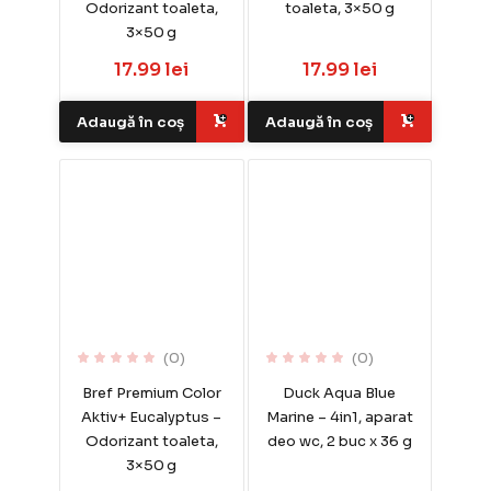
Odorizant toaleta,
toaleta, 3×50 g
3×50 g
17.99 lei
17.99 lei
Adaugă în coș
Adaugă în coș
(0)
(0)
Bref Premium Color
Duck Aqua Blue
Aktiv+ Eucalyptus –
Marine – 4in1, aparat
Odorizant toaleta,
deo wc, 2 buc x 36 g
3×50 g