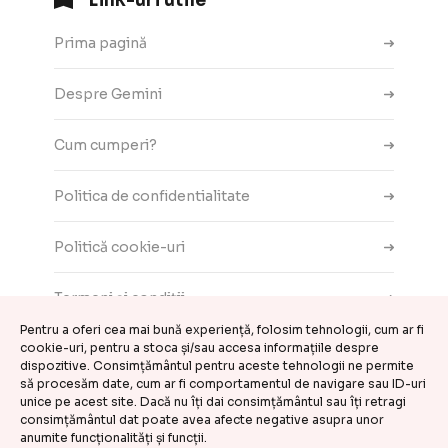
Link-uri utile
Prima pagină
Despre Gemini
Cum cumperi?
Politica de confidentialitate
Politică cookie-uri
Termeni și condiții
Pentru a oferi cea mai bună experiență, folosim tehnologii, cum ar fi
cookie-uri, pentru a stoca și/sau accesa informațiile despre
Contact
dispozitive. Consimțământul pentru aceste tehnologii ne permite
să procesăm date, cum ar fi comportamentul de navigare sau ID-uri
ANPC
unice pe acest site. Dacă nu îți dai consimțământul sau îți retragi
consimțământul dat poate avea afecte negative asupra unor
anumite funcționalități și funcții.