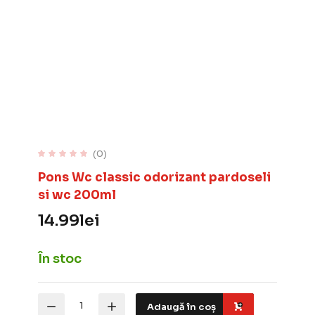
(0)
Pons Wc classic odorizant pardoseli
si wc 200ml
14.99
lei
În stoc
Cantitate
Adaugă în coș
Pons