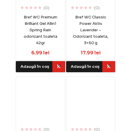
(0)
(0)
Bref WC Premium
Bref WC Classic
Brilliant Gel Allin1
Power Aktiv
Spring Rain
Lavender –
odorizant toaleta
Odorizant toaleta,
42gr
3×50 g
6.99 lei
17.99 lei
Adaugă în coș
Adaugă în coș
(0)
(0)