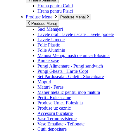
Hrana Animala
Hrana pentru Caini
Hrana pentru Pisici
Produse Menaj
Produse Menaj
Produse Menaj
Saci Menajeri
Lavete praf - lavete uscate - lavete podele
Lavete Umede
Folie Plastic
Folie Aluminiu
Manusi Menaj, masti de unica folosinta
Burete vase
Pungi Alimentare - Pungi sandwich
Pungi Gheata - Hartie Copt
Set Pardoseala - Galeti - Storcatoare
Mopuri
Maturi - Faras
Maner metalic pentru mop-matura
Perii - Role scame
Produse Unica Folosinta
Produse uz caznic
Accesorii bucatarie
Vase Termorezistente
Vase Emailate - Teflonate
Cutii depozitare