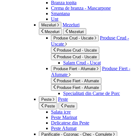
Branza topita
Crema de branza - Mascarpone
Smantana
Unt
Mezeluri
Mezeluri
Mezeluri
Mezeluri
Produse Crud -
Produse Crud - Uscate
Uscate
Produse Crud - Uscate
Produse Crud - Uscate
Salam Crud - Uscat
Produse Fiert -
Produse Fiert - Afumate
Afumate
Produse Fiert - Afumate
Produse Fiert - Afumate
Specialitati din Carne de Porc
Peste
Peste
Peste
Peste
Salata icre
Peste Marinat
Delicatese din Peste
Peste Afumat
Panificatie - Cozonac - Chec - Cornulete