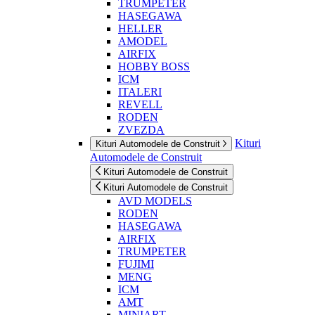
TRUMPETER
HASEGAWA
HELLER
AMODEL
AIRFIX
HOBBY BOSS
ICM
ITALERI
REVELL
RODEN
ZVEZDA
Kituri
Kituri Automodele de Construit
Automodele de Construit
Kituri Automodele de Construit
Kituri Automodele de Construit
AVD MODELS
RODEN
HASEGAWA
AIRFIX
TRUMPETER
FUJIMI
MENG
ICM
AMT
MINIART