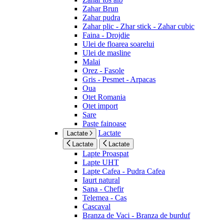
Zahar Brun
Zahar pudra
Zahar plic - Zhar stick - Zahar cubic
Faina - Drojdie
Ulei de floarea soarelui
Ulei de masline
Malai
Orez - Fasole
Gris - Pesmet - Arpacas
Oua
Otet Romania
Otet import
Sare
Paste fainoase
Lactate
Lactate
Lactate
Lactate
Lapte Proaspat
Lapte UHT
Lapte Cafea - Pudra Cafea
Iaurt natural
Sana - Chefir
Telemea - Cas
Cascaval
Branza de Vaci - Branza de burduf