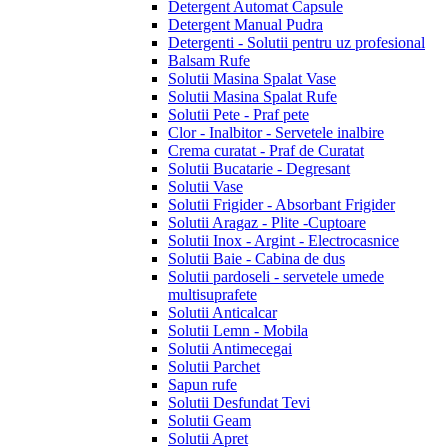
Detergent Automat Capsule
Detergent Manual Pudra
Detergenti - Solutii pentru uz profesional
Balsam Rufe
Solutii Masina Spalat Vase
Solutii Masina Spalat Rufe
Solutii Pete - Praf pete
Clor - Inalbitor - Servetele inalbire
Crema curatat - Praf de Curatat
Solutii Bucatarie - Degresant
Solutii Vase
Solutii Frigider - Absorbant Frigider
Solutii Aragaz - Plite -Cuptoare
Solutii Inox - Argint - Electrocasnice
Solutii Baie - Cabina de dus
Solutii pardoseli - servetele umede
multisuprafete
Solutii Anticalcar
Solutii Lemn - Mobila
Solutii Antimecegai
Solutii Parchet
Sapun rufe
Solutii Desfundat Tevi
Solutii Geam
Solutii Apret