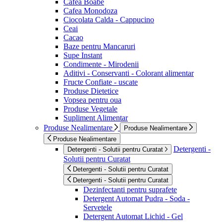
Cafea Boabe
Cafea Monodoza
Ciocolata Calda - Cappucino
Ceai
Cacao
Baze pentru Mancaruri
Supe Instant
Condimente - Mirodenii
Aditivi - Conservanti - Colorant alimentar
Fructe Confiate - uscate
Produse Dietetice
Vopsea pentru oua
Produse Vegetale
Supliment Alimentar
Produse Nealimentare
Produse Nealimentare
Produse Nealimentare
Detergenti -
Detergenti - Solutii pentru Curatat
Solutii pentru Curatat
Detergenti - Solutii pentru Curatat
Detergenti - Solutii pentru Curatat
Dezinfectanti pentru suprafete
Detergent Automat Pudra - Soda -
Servetele
Detergent Automat Lichid - Gel