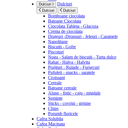
Dulciuri
Dulciuri
Dulciuri
Dulciuri
Bomboane ciocolata
Batoane Ciocolata
Ciocolata Tableta - Glucoza
Crema de ciocolata
Drajeuri -Dropsuri - Jeleuri - Caramele
Napolitane
Biscuiti - Gofre
Piscoturi
Nuga - Salam de biscuiti - Turta dulce
Rahat - Halva - Halvita
Prajituri - Rulade - Fursecuri
Pufuleti - snacks - saratele
Croissant
Cereale
Batoane cereale
Alune - fistic - caju - migdale
Seminte
Sticks - covrigi - grisine
Chips
Porumb floricele
Cafea Solubila
Cafea Macinata