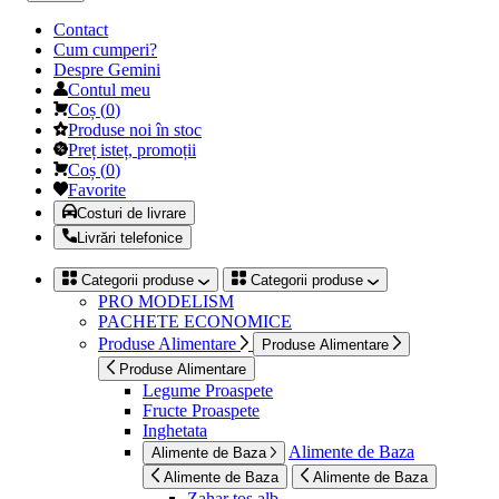
Contact
Cum cumperi?
Despre Gemini
Contul meu
Coș
(
0
)
Produse noi în stoc
Preț isteț, promoții
Coș
(
0
)
Favorite
Costuri de livrare
Livrări telefonice
Categorii produse
Categorii produse
PRO MODELISM
PACHETE ECONOMICE
Produse Alimentare
Produse Alimentare
Produse Alimentare
Legume Proaspete
Fructe Proaspete
Inghetata
Alimente de Baza
Alimente de Baza
Alimente de Baza
Alimente de Baza
Zahar tos alb