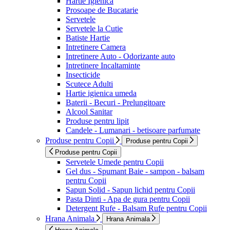
Hartie Igienica
Prosoape de Bucatarie
Servetele
Servetele la Cutie
Batiste Hartie
Intretinere Camera
Intretinere Auto - Odorizante auto
Intretinere Incaltaminte
Insecticide
Scutece Adulti
Hartie igienica umeda
Baterii - Becuri - Prelungitoare
Alcool Sanitar
Produse pentru lipit
Candele - Lumanari - betisoare parfumate
Produse pentru Copii
Produse pentru Copii
Produse pentru Copii
Servetele Umede pentru Copii
Gel dus - Spumant Baie - sampon - balsam
pentru Copii
Sapun Solid - Sapun lichid pentru Copii
Pasta Dinti - Apa de gura pentru Copii
Detergent Rufe - Balsam Rufe pentru Copii
Hrana Animala
Hrana Animala