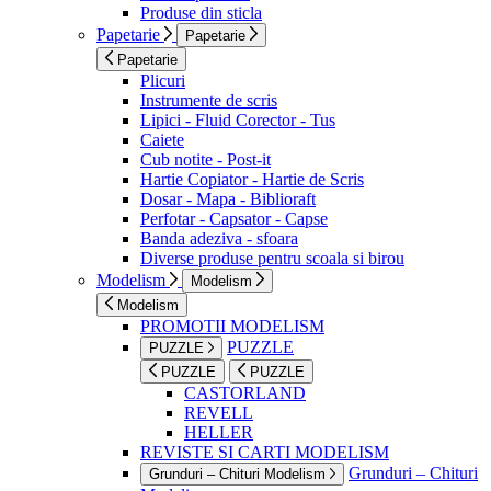
Produse din sticla
Papetarie
Papetarie
Papetarie
Plicuri
Instrumente de scris
Lipici - Fluid Corector - Tus
Caiete
Cub notite - Post-it
Hartie Copiator - Hartie de Scris
Dosar - Mapa - Biblioraft
Perfotar - Capsator - Capse
Banda adeziva - sfoara
Diverse produse pentru scoala si birou
Modelism
Modelism
Modelism
PROMOTII MODELISM
PUZZLE
PUZZLE
PUZZLE
PUZZLE
CASTORLAND
REVELL
HELLER
REVISTE SI CARTI MODELISM
Grunduri – Chituri
Grunduri – Chituri Modelism