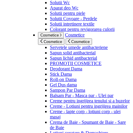
Solutii Wc
Aparat deo Wc
Solutii pentru piele
Solutii Covoare - Perdele
Solutii intretinere textile
Colorant pentru revigorarea culorii
Cosmetice
Cosmetice
Cosmetice
Cosmetice
Servetele umede antibacteriene
Sapun solid antibacterial
Sapun lichid antibacterial
PROMOTII COSMETICE
Deodorant Dama
Stick Dama
Roll-on Dama
Gel Dus dama
Sampon Par Dama
Balsam Par - Masca par - Ulei par
Creme pentru ingrijirea tenului si a buzelor
Creme - Lotiuni pentru ingrijirea mainilor
Creme - lapte corp - lotiuni corp - ulei
masaj
Crema de Baie - Spumant de Baie - Sare
de Baie
Lotiuni curatare & Demachiere