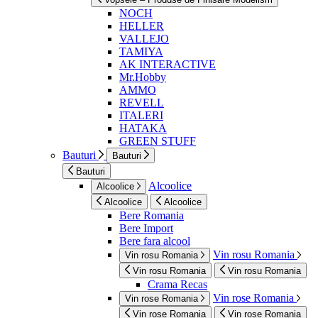
NOCH
HELLER
VALLEJO
TAMIYA
AK INTERACTIVE
Mr.Hobby
AMMO
REVELL
ITALERI
HATAKA
GREEN STUFF
Bauturi
Bauturi
Bauturi
Alcoolice
Alcoolice
Alcoolice
Alcoolice
Bere Romania
Bere Import
Bere fara alcool
Vin rosu Romania
Vin rosu Romania
Vin rosu Romania
Vin rosu Romania
Crama Recas
Vin rose Romania
Vin rose Romania
Vin rose Romania
Vin rose Romania