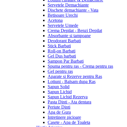
Servetele Demachiante
Dischete demachiante - Vata
Betisoare Urechi
Acetona
Servetele Umede
Crema Depilat - Benzi Depilat
Absorbante si tampoane
Deodorant Barbati
Stick Barbati
Roll-on Barbati
Gel Dus barbati
Sampon Par Barbati
Spuma pentru ras - Crema pentru ras
Gel pentru ras
Aparate si Rezerve pentru Ras
Lotiuni - Balsam dupa Ras
Sapun Solid
Sapun Lichid
Sapun Lichid Rezerva
Pasta Dinti - Ata dentara
Periute Dinti
Apa de Gura
Intretinere picioare
Casete - Apa de Toaleta