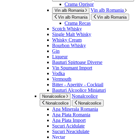
Crama Oprisor
Vin alb Romania
Vin alb Romania
Vin alb Romania
Vin alb Romania
Crama Recas
Scotch Whisky
Single Malt Whisky
Whisky Cream
Bourbon Whisky
Gin
Liqueur
Bauturi Spirtoase Diverse
Vin Spumant Import
Vodka
Vermouth
Bitter - Aperitiv - Cocktail
Bauturi Alcoolice Miniaturi
Nonalcoolice
Nonalcoolice
Nonalcoolice
Nonalcoolice
Apa Minerala Romania
Apa Plata Romania
Apa Plata Import
Sucuri Acidulate
Sucuri Neacidulate
Nectar