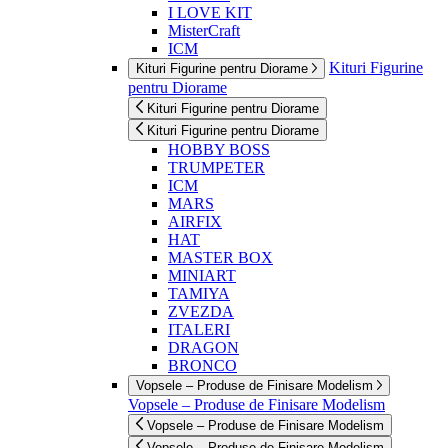
I LOVE KIT
MisterCraft
ICM
Kituri Figurine
Kituri Figurine pentru Diorame
pentru Diorame
Kituri Figurine pentru Diorame
Kituri Figurine pentru Diorame
HOBBY BOSS
TRUMPETER
ICM
MARS
AIRFIX
HAT
MASTER BOX
MINIART
TAMIYA
ZVEZDA
ITALERI
DRAGON
BRONCO
Vopsele – Produse de Finisare Modelism
Vopsele – Produse de Finisare Modelism
Vopsele – Produse de Finisare Modelism
Vopsele – Produse de Finisare Modelism