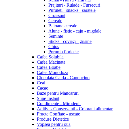
Prajituri - Rulade - Fursecuri
Pufuleti - snacks - saratele
Croissant
Cereale
Batoane cereale
Alune - fistic - caju - migdale
Seminte
Sticks - covrigi - grisine
Chips
Porumb floricele
Cafea Solubila
Cafea Macinata
Cafea Boabe
Cafea Monodoza
Ciocolata Calda - Cappucino
Ceai
Cacao
Baze pentru Mancaruri
Supe Instant
Condimente - Mirodenii
Aditivi - Conservanti - Colorant alimentar
Fructe Confiate - uscate
Produse Dietetice
Vopsea pentru oua