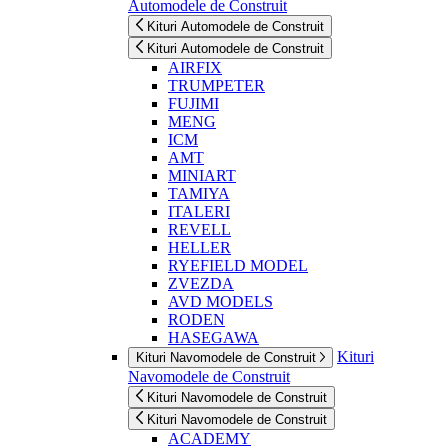
Automodele de Construit
Kituri Automodele de Construit
Kituri Automodele de Construit
AIRFIX
TRUMPETER
FUJIMI
MENG
ICM
AMT
MINIART
TAMIYA
ITALERI
REVELL
HELLER
RYEFIELD MODEL
ZVEZDA
AVD MODELS
RODEN
HASEGAWA
Kituri
Kituri Navomodele de Construit
Navomodele de Construit
Kituri Navomodele de Construit
Kituri Navomodele de Construit
ACADEMY