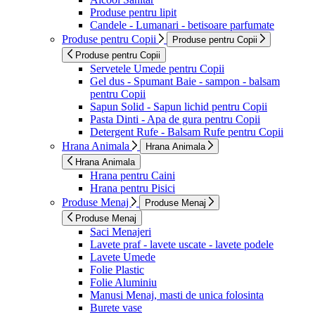
Produse pentru lipit
Candele - Lumanari - betisoare parfumate
Produse pentru Copii
Produse pentru Copii
Produse pentru Copii
Servetele Umede pentru Copii
Gel dus - Spumant Baie - sampon - balsam
pentru Copii
Sapun Solid - Sapun lichid pentru Copii
Pasta Dinti - Apa de gura pentru Copii
Detergent Rufe - Balsam Rufe pentru Copii
Hrana Animala
Hrana Animala
Hrana Animala
Hrana pentru Caini
Hrana pentru Pisici
Produse Menaj
Produse Menaj
Produse Menaj
Saci Menajeri
Lavete praf - lavete uscate - lavete podele
Lavete Umede
Folie Plastic
Folie Aluminiu
Manusi Menaj, masti de unica folosinta
Burete vase