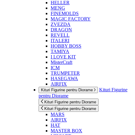
HELLER
MENG
FINEMOLDS
MAGIC FACTORY
ZVEZDA
DRAGON
REVELL
ITALERI
HOBBY BOSS
TAMIYA
I LOVE KIT
MisterCraft
ICM
TRUMPETER
HASEGAWA
AIRFIX
Kituri Figurine
Kituri Figurine pentru Diorame
pentru Diorame
Kituri Figurine pentru Diorame
Kituri Figurine pentru Diorame
MARS
AIRFIX
HAT
MASTER BOX