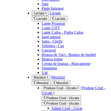
Sare
Paste fainoase
Lactate
Lactate
Lactate
Lactate
Lapte Proaspat
Lapte UHT
Lapte Cafea - Pudra Cafea
Iaurt natural
Sana - Chefir
Telemea - Cas
Cascaval
Branza de Vaci - Branza de burduf
Branza topita
Crema de branza - Mascarpone
Smantana
Unt
Mezeluri
Mezeluri
Mezeluri
Mezeluri
Produse Crud -
Produse Crud - Uscate
Uscate
Produse Crud - Uscate
Produse Crud - Uscate
Salam Crud - Uscat