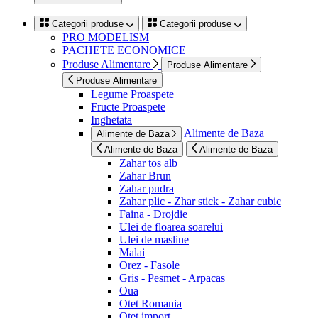
Categorii produse
Categorii produse
PRO MODELISM
PACHETE ECONOMICE
Produse Alimentare
Produse Alimentare
Produse Alimentare
Legume Proaspete
Fructe Proaspete
Inghetata
Alimente de Baza
Alimente de Baza
Alimente de Baza
Alimente de Baza
Zahar tos alb
Zahar Brun
Zahar pudra
Zahar plic - Zhar stick - Zahar cubic
Faina - Drojdie
Ulei de floarea soarelui
Ulei de masline
Malai
Orez - Fasole
Gris - Pesmet - Arpacas
Oua
Otet Romania
Otet import