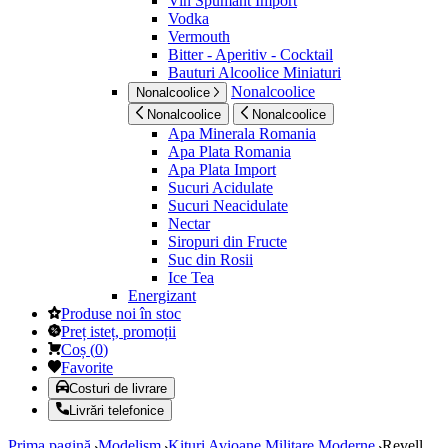
Vin Spumant Import
Vodka
Vermouth
Bitter - Aperitiv - Cocktail
Bauturi Alcoolice Miniaturi
Nonalcoolice
Nonalcoolice
Nonalcoolice
Nonalcoolice
Apa Minerala Romania
Apa Plata Romania
Apa Plata Import
Sucuri Acidulate
Sucuri Neacidulate
Nectar
Siropuri din Fructe
Suc din Rosii
Ice Tea
Energizant
Produse noi în stoc
Preț isteț, promoții
Coș
(
0
)
Favorite
Costuri de livrare
Livrări telefonice
Prima pagină
Modelism
Kituri Avioane Militare Moderne
Revell