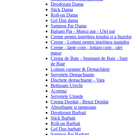
Deodorant Dama
Stick Dama
Roll-on Dama
Gel Dus dama
Sampon Par Dama
Balsam Par - Masca par - Ulei par
Creme pentru ingrijirea tenului si a buzelor
Creme - Lotiuni pentru ingrijirea mainilor
Creme - lapte corp - lotiuni corp - ulei
masaj
Crema de Baie - Spumant de Baie - Sare
de Baie
Lotiuni curatare & Demachiere
Servetele Demachiante
Dischete demachiante - Vata
Betisoare Urechi
Acetona
Servetele Umede
Crema Depilat - Benzi Depilat
Absorbante si tampoane
Deodorant Barbati
Stick Barbati
Roll-on Barbati
Gel Dus barbati
Sampon Par Barbati