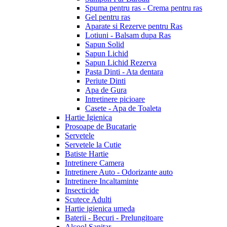
Spuma pentru ras - Crema pentru ras
Gel pentru ras
Aparate si Rezerve pentru Ras
Lotiuni - Balsam dupa Ras
Sapun Solid
Sapun Lichid
Sapun Lichid Rezerva
Pasta Dinti - Ata dentara
Periute Dinti
Apa de Gura
Intretinere picioare
Casete - Apa de Toaleta
Hartie Igienica
Prosoape de Bucatarie
Servetele
Servetele la Cutie
Batiste Hartie
Intretinere Camera
Intretinere Auto - Odorizante auto
Intretinere Incaltaminte
Insecticide
Scutece Adulti
Hartie igienica umeda
Baterii - Becuri - Prelungitoare
Alcool Sanitar