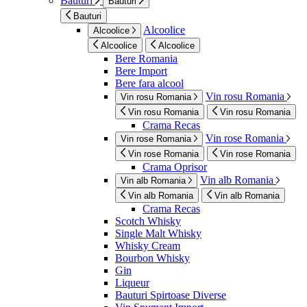
Bauturi
Bauturi
Bauturi
Alcoolice
Alcoolice
Alcoolice
Alcoolice
Bere Romania
Bere Import
Bere fara alcool
Vin rosu Romania
Vin rosu Romania
Vin rosu Romania
Vin rosu Romania
Crama Recas
Vin rose Romania
Vin rose Romania
Vin rose Romania
Vin rose Romania
Crama Oprisor
Vin alb Romania
Vin alb Romania
Vin alb Romania
Vin alb Romania
Crama Recas
Scotch Whisky
Single Malt Whisky
Whisky Cream
Bourbon Whisky
Gin
Liqueur
Bauturi Spirtoase Diverse