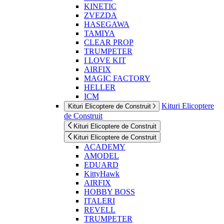
KINETIC
ZVEZDA
HASEGAWA
TAMIYA
CLEAR PROP
TRUMPETER
I LOVE KIT
AIRFIX
MAGIC FACTORY
HELLER
ICM
Kituri Elicoptere
Kituri Elicoptere de Construit
de Construit
Kituri Elicoptere de Construit
Kituri Elicoptere de Construit
ACADEMY
AMODEL
EDUARD
KittyHawk
AIRFIX
HOBBY BOSS
ITALERI
REVELL
TRUMPETER