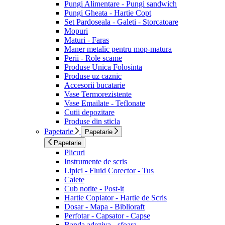
Pungi Alimentare - Pungi sandwich
Pungi Gheata - Hartie Copt
Set Pardoseala - Galeti - Storcatoare
Mopuri
Maturi - Faras
Maner metalic pentru mop-matura
Perii - Role scame
Produse Unica Folosinta
Produse uz caznic
Accesorii bucatarie
Vase Termorezistente
Vase Emailate - Teflonate
Cutii depozitare
Produse din sticla
Papetarie
Papetarie
Papetarie
Plicuri
Instrumente de scris
Lipici - Fluid Corector - Tus
Caiete
Cub notite - Post-it
Hartie Copiator - Hartie de Scris
Dosar - Mapa - Biblioraft
Perfotar - Capsator - Capse
Banda adeziva - sfoara