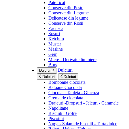
Pate ficat
Conserve din Peste
Conserve din Legume
Delicatese din legume
Conserve din Rosii
Zacusca
Sosuri
Ketchup
Mustar
Masline
Gem
Miere - Derivate din miere
Bors
Dulciuri
Dulciuri
Dulciuri
Dulciuri
Bomboane ciocolata
Batoane Ciocolata
Ciocolata Tableta - Glucoza
Crema de ciocolata
Drajeuri -Dropsuri - Jeleuri - Caramele
Napolitane
Biscuiti - Gofre
Piscoturi
Nuga - Salam de biscuiti - Turta dulce
Rahat - Halva - Halvita