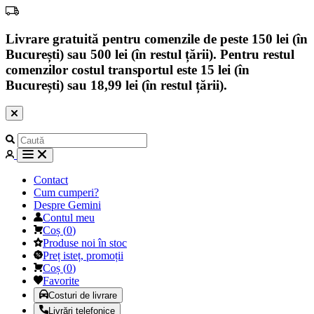
Livrare gratuită pentru comenzile de peste 150 lei (în
București) sau 500 lei (în restul țării). Pentru restul
comenzilor costul transportul este 15 lei (în
București) sau 18,99 lei (în restul țării).
Contact
Cum cumperi?
Despre Gemini
Contul meu
Coș
(
0
)
Produse noi în stoc
Preț isteț, promoții
Coș
(
0
)
Favorite
Costuri de livrare
Livrări telefonice