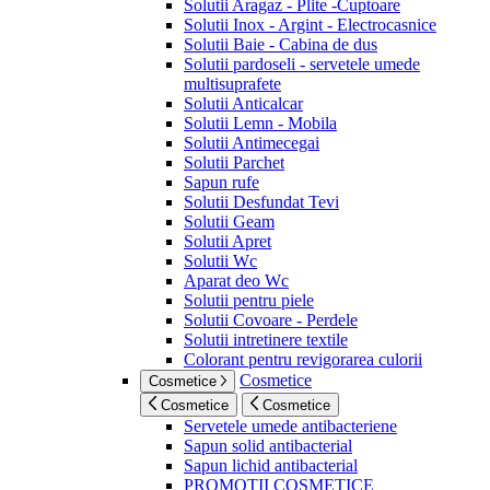
Solutii Aragaz - Plite -Cuptoare
Solutii Inox - Argint - Electrocasnice
Solutii Baie - Cabina de dus
Solutii pardoseli - servetele umede
multisuprafete
Solutii Anticalcar
Solutii Lemn - Mobila
Solutii Antimecegai
Solutii Parchet
Sapun rufe
Solutii Desfundat Tevi
Solutii Geam
Solutii Apret
Solutii Wc
Aparat deo Wc
Solutii pentru piele
Solutii Covoare - Perdele
Solutii intretinere textile
Colorant pentru revigorarea culorii
Cosmetice
Cosmetice
Cosmetice
Cosmetice
Servetele umede antibacteriene
Sapun solid antibacterial
Sapun lichid antibacterial
PROMOTII COSMETICE