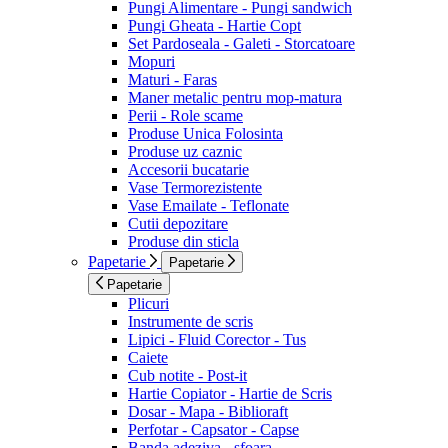
Pungi Alimentare - Pungi sandwich
Pungi Gheata - Hartie Copt
Set Pardoseala - Galeti - Storcatoare
Mopuri
Maturi - Faras
Maner metalic pentru mop-matura
Perii - Role scame
Produse Unica Folosinta
Produse uz caznic
Accesorii bucatarie
Vase Termorezistente
Vase Emailate - Teflonate
Cutii depozitare
Produse din sticla
Papetarie
Papetarie
Papetarie
Plicuri
Instrumente de scris
Lipici - Fluid Corector - Tus
Caiete
Cub notite - Post-it
Hartie Copiator - Hartie de Scris
Dosar - Mapa - Biblioraft
Perfotar - Capsator - Capse
Banda adeziva - sfoara