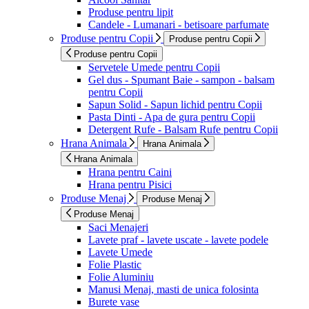
Produse pentru lipit
Candele - Lumanari - betisoare parfumate
Produse pentru Copii
Produse pentru Copii
Produse pentru Copii
Servetele Umede pentru Copii
Gel dus - Spumant Baie - sampon - balsam
pentru Copii
Sapun Solid - Sapun lichid pentru Copii
Pasta Dinti - Apa de gura pentru Copii
Detergent Rufe - Balsam Rufe pentru Copii
Hrana Animala
Hrana Animala
Hrana Animala
Hrana pentru Caini
Hrana pentru Pisici
Produse Menaj
Produse Menaj
Produse Menaj
Saci Menajeri
Lavete praf - lavete uscate - lavete podele
Lavete Umede
Folie Plastic
Folie Aluminiu
Manusi Menaj, masti de unica folosinta
Burete vase