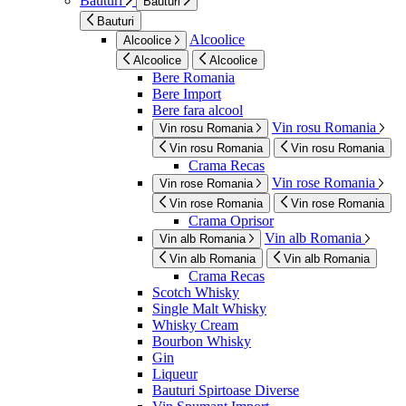
Bauturi
Bauturi
Bauturi
Alcoolice
Alcoolice
Alcoolice
Alcoolice
Bere Romania
Bere Import
Bere fara alcool
Vin rosu Romania
Vin rosu Romania
Vin rosu Romania
Vin rosu Romania
Crama Recas
Vin rose Romania
Vin rose Romania
Vin rose Romania
Vin rose Romania
Crama Oprisor
Vin alb Romania
Vin alb Romania
Vin alb Romania
Vin alb Romania
Crama Recas
Scotch Whisky
Single Malt Whisky
Whisky Cream
Bourbon Whisky
Gin
Liqueur
Bauturi Spirtoase Diverse