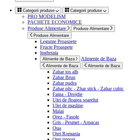
Categorii produse
Categorii produse
PRO MODELISM
PACHETE ECONOMICE
Produse Alimentare
Produse Alimentare
Produse Alimentare
Legume Proaspete
Fructe Proaspete
Inghetata
Alimente de Baza
Alimente de Baza
Alimente de Baza
Alimente de Baza
Zahar tos alb
Zahar Brun
Zahar pudra
Zahar plic - Zhar stick - Zahar cubic
Faina - Drojdie
Ulei de floarea soarelui
Ulei de masline
Malai
Orez - Fasole
Gris - Pesmet - Arpacas
Oua
Otet Romania
Otet import