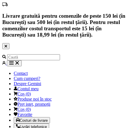
Livrare gratuită pentru comenzile de peste 150 lei (în
București) sau 500 lei (în restul țării). Pentru restul
comenzilor costul transportul este 15 lei (în
București) sau 18,99 lei (în restul țării).
Contact
Cum cumperi?
Despre Gemini
Contul meu
Coș
(
0
)
Produse noi în stoc
Preț isteț, promoții
Coș
(
0
)
Favorite
Costuri de livrare
Livrări telefonice