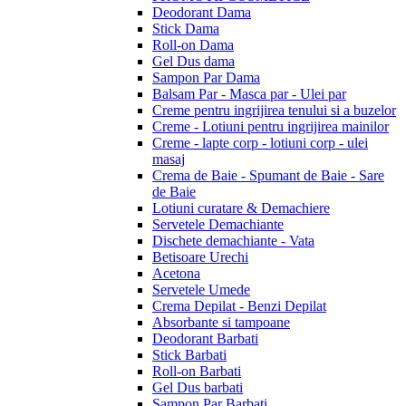
Deodorant Dama
Stick Dama
Roll-on Dama
Gel Dus dama
Sampon Par Dama
Balsam Par - Masca par - Ulei par
Creme pentru ingrijirea tenului si a buzelor
Creme - Lotiuni pentru ingrijirea mainilor
Creme - lapte corp - lotiuni corp - ulei
masaj
Crema de Baie - Spumant de Baie - Sare
de Baie
Lotiuni curatare & Demachiere
Servetele Demachiante
Dischete demachiante - Vata
Betisoare Urechi
Acetona
Servetele Umede
Crema Depilat - Benzi Depilat
Absorbante si tampoane
Deodorant Barbati
Stick Barbati
Roll-on Barbati
Gel Dus barbati
Sampon Par Barbati