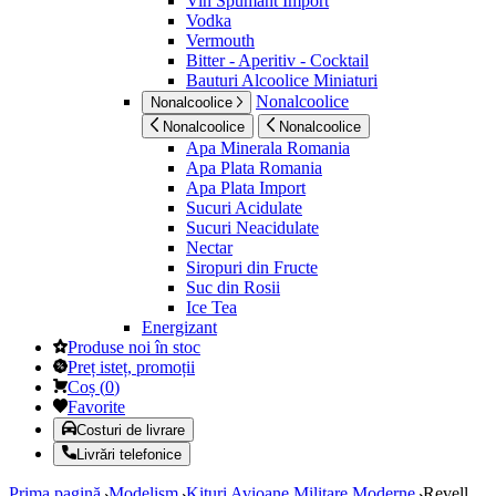
Vin Spumant Import
Vodka
Vermouth
Bitter - Aperitiv - Cocktail
Bauturi Alcoolice Miniaturi
Nonalcoolice
Nonalcoolice
Nonalcoolice
Nonalcoolice
Apa Minerala Romania
Apa Plata Romania
Apa Plata Import
Sucuri Acidulate
Sucuri Neacidulate
Nectar
Siropuri din Fructe
Suc din Rosii
Ice Tea
Energizant
Produse noi în stoc
Preț isteț, promoții
Coș
(
0
)
Favorite
Costuri de livrare
Livrări telefonice
Prima pagină
Modelism
Kituri Avioane Militare Moderne
Revell