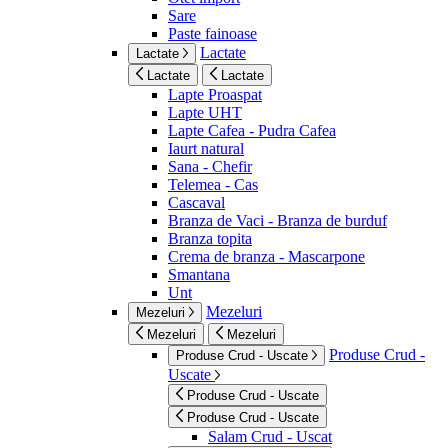
Sare
Paste fainoase
Lactate
Lactate
Lactate
Lactate
Lapte Proaspat
Lapte UHT
Lapte Cafea - Pudra Cafea
Iaurt natural
Sana - Chefir
Telemea - Cas
Cascaval
Branza de Vaci - Branza de burduf
Branza topita
Crema de branza - Mascarpone
Smantana
Unt
Mezeluri
Mezeluri
Mezeluri
Mezeluri
Produse Crud -
Produse Crud - Uscate
Uscate
Produse Crud - Uscate
Produse Crud - Uscate
Salam Crud - Uscat