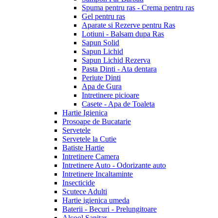
Spuma pentru ras - Crema pentru ras
Gel pentru ras
Aparate si Rezerve pentru Ras
Lotiuni - Balsam dupa Ras
Sapun Solid
Sapun Lichid
Sapun Lichid Rezerva
Pasta Dinti - Ata dentara
Periute Dinti
Apa de Gura
Intretinere picioare
Casete - Apa de Toaleta
Hartie Igienica
Prosoape de Bucatarie
Servetele
Servetele la Cutie
Batiste Hartie
Intretinere Camera
Intretinere Auto - Odorizante auto
Intretinere Incaltaminte
Insecticide
Scutece Adulti
Hartie igienica umeda
Baterii - Becuri - Prelungitoare
Alcool Sanitar