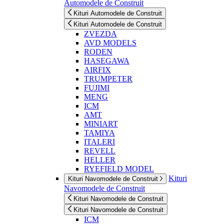
Automodele de Construit
Kituri Automodele de Construit
Kituri Automodele de Construit
ZVEZDA
AVD MODELS
RODEN
HASEGAWA
AIRFIX
TRUMPETER
FUJIMI
MENG
ICM
AMT
MINIART
TAMIYA
ITALERI
REVELL
HELLER
RYEFIELD MODEL
Kituri
Kituri Navomodele de Construit
Navomodele de Construit
Kituri Navomodele de Construit
Kituri Navomodele de Construit
ICM