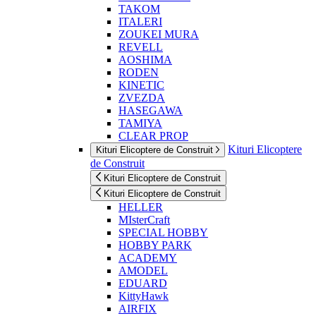
TAKOM
ITALERI
ZOUKEI MURA
REVELL
AOSHIMA
RODEN
KINETIC
ZVEZDA
HASEGAWA
TAMIYA
CLEAR PROP
Kituri Elicoptere
Kituri Elicoptere de Construit
de Construit
Kituri Elicoptere de Construit
Kituri Elicoptere de Construit
HELLER
MIsterCraft
SPECIAL HOBBY
HOBBY PARK
ACADEMY
AMODEL
EDUARD
KittyHawk
AIRFIX