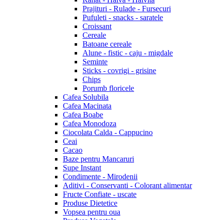
Prajituri - Rulade - Fursecuri
Pufuleti - snacks - saratele
Croissant
Cereale
Batoane cereale
Alune - fistic - caju - migdale
Seminte
Sticks - covrigi - grisine
Chips
Porumb floricele
Cafea Solubila
Cafea Macinata
Cafea Boabe
Cafea Monodoza
Ciocolata Calda - Cappucino
Ceai
Cacao
Baze pentru Mancaruri
Supe Instant
Condimente - Mirodenii
Aditivi - Conservanti - Colorant alimentar
Fructe Confiate - uscate
Produse Dietetice
Vopsea pentru oua