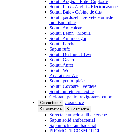
Solutii Aragaz - Plite -Cuptoare
Solutii Inox - Argint - Electrocasnice
Solutii Baie - Cabina de dus
Solutii pardoseli - servetele umede
multisuprafete
Solutii Anticalcar
Solutii Lemn - Mobila
Solutii Antimecegai
Solutii Parchet
Sapun rufe
Solutii Desfundat Tevi
Solutii Geam
Solutii Apret
Solutii Wc
Aparat deo Wc
Solutii pentru piele
Solutii Covoare - Perdele
Solutii intretinere textile
Colorant pentru revigorarea culorii
Cosmetice
Cosmetice
Cosmetice
Cosmetice
Servetele umede antibacteriene
Sapun solid antibacterial
Sapun lichid antibacterial
PROMOTII COSMETICE