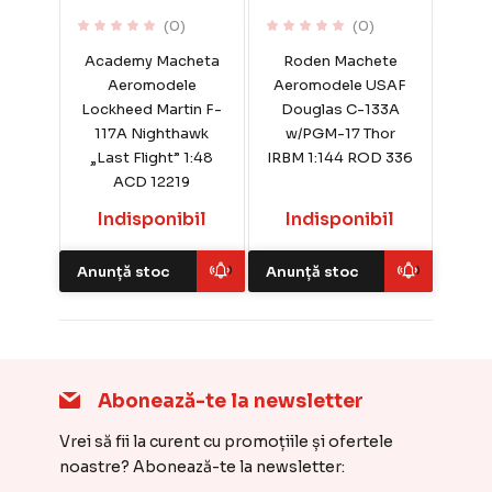
(0)
(0)
Academy Macheta
Roden Machete
Aeromodele
Aeromodele USAF
Lockheed Martin F-
Douglas C-133A
117A Nighthawk
w/PGM-17 Thor
„Last Flight” 1:48
IRBM 1:144 ROD 336
ACD 12219
Indisponibil
Indisponibil
Anunță stoc
Anunță stoc
Abonează-te la newsletter
Vrei să fii la curent cu promoțiile și ofertele
noastre? Abonează-te la newsletter: