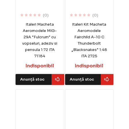
(0)
(0)
Italeri Macheta
Italeri Kit Macheta
Aeromodele MIG-
Aeromodele
29A “Fulcrum” cu
Fairchild A-10 C
vopseluri, adeziv si
Thunderbolt
pensula 1:72 ITA
„Blacksnakes” 1:48
71184
ITA 2725
Indisponibil
Indisponibil
Anunță stoc
Anunță stoc