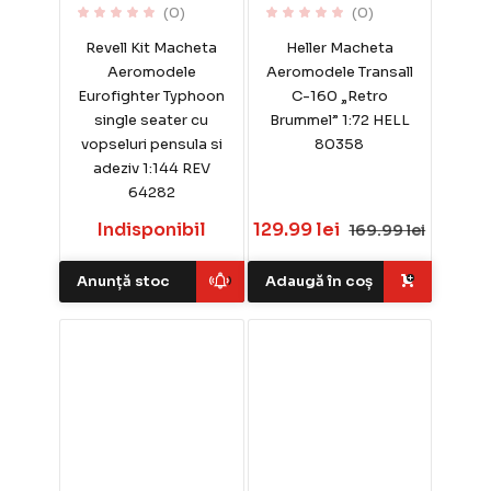
(0)
(0)
Revell Kit Macheta
Heller Macheta
Aeromodele
Aeromodele Transall
Eurofighter Typhoon
C-160 „Retro
single seater cu
Brummel” 1:72 HELL
vopseluri pensula si
80358
adeziv 1:144 REV
64282
Indisponibil
129.99 lei
169.99 lei
Anunță stoc
Adaugă în coș