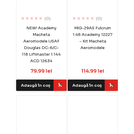
(0)
(0)
NEW! Academy
MiG-29AS Fulcrum
Macheta
1:48 Academy 12227
Aeromodele USAF
– Kit Macheta
Douglas DC-6/C-
Aeromodele
118 Liftmaster 1:144
ACD 12634
79.99 lei
114.99 lei
Adaugă în coș
Adaugă în coș