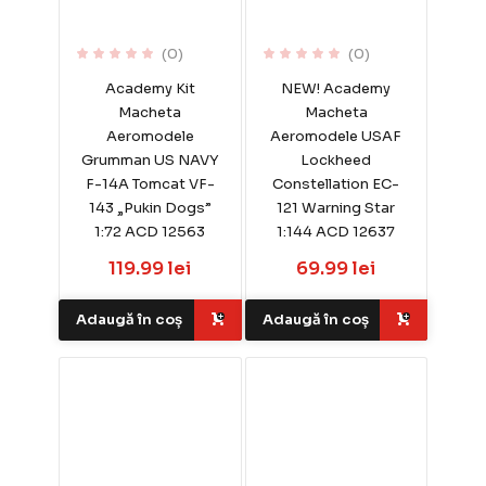
(0)
(0)
Academy Kit
NEW! Academy
Macheta
Macheta
Aeromodele
Aeromodele USAF
Grumman US NAVY
Lockheed
F-14A Tomcat VF-
Constellation EC-
143 „Pukin Dogs”
121 Warning Star
1:72 ACD 12563
1:144 ACD 12637
119.99 lei
69.99 lei
Adaugă în coș
Adaugă în coș