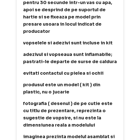
pentru 30 secunde intr-un vas cu apa,
apoi se desprind de pe suportul de
hartie si se fixeaza pe model prin
presare usoara in locul indicat de
producator
vopselele si adezivi sunt incluse in kit
adezivul si vopseaua sunt inflamabile;
pastrati-le departe de surse de caldura
evitati contactul cu pielea si ochii
produsul este un model ( kit ) din
plastic, nu o jucarie
fotografia ( desenul ) de pe cutie este
cu titlu de prezentare, reprezinta o
sugestie de vopsire, si nu este la
dimensiunea reala a modelului
imaginea prezinta modelul asamblat si