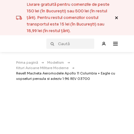
Livrare gratuită pentru comenzile de peste
150 lei (în București) sau 500 lei (în restul
țării). Pentru restul comenzilor costul
transportul este 15 lei (în București) sau
18,99 lei (în restul țării).
Prima pagină
Modelism
Kituri Avioane Militare Moderne
Revell Macheta Aeromodele Apollo 11 Columbia + Eagle cu
vopseluri pensula si adeziv 1:96 REV 03700