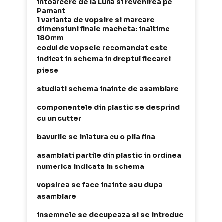
intoarcere de la Luna si revenirea pe
Pamant
1 varianta de vopsire si marcare
dimensiuni finale macheta: inaltime
180mm
codul de vopsele recomandat este
indicat in schema in dreptul fiecarei
piese
studiati schema inainte de asamblare
componentele din plastic se desprind
cu un cutter
bavurile se inlatura cu o pila fina
asamblati partile din plastic in ordinea
numerica indicata in schema
vopsirea se face inainte sau dupa
asamblare
insemnele se decupeaza si se introduc