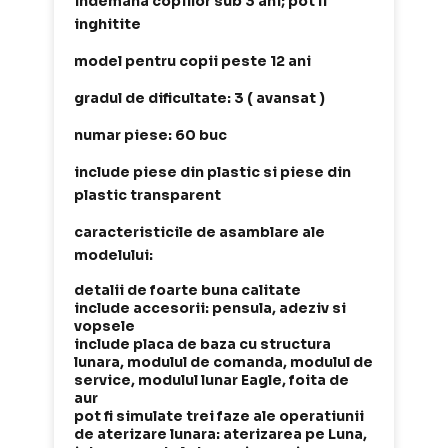
indemana copiilor sub 3 ani; pot fi
inghitite
model pentru copii peste 12 ani
gradul de dificultate: 3 ( avansat )
numar piese: 60 buc
include piese din plastic si piese din
plastic transparent
caracteristicile de asamblare ale
modelului:
detalii de foarte buna calitate
include accesorii: pensula, adeziv si
vopsele
include placa de baza cu structura
lunara, modulul de comanda, modulul de
service, modulul lunar Eagle, foita de
aur
pot fi simulate t
rei faze ale operatiunii
de aterizare lunara: aterizarea pe Luna,