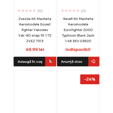
(0)
(0)
Zvezda Kit Macheta
Revell Kit Macheta
Aeromodele Soviet
Aeromodele
fighter Yakovlev
Eurofighter 2000
Yak-9D snap fit 1:72
Typhoon Black Jack
ZVEZ 7313
1:48 REV 03820
49.99 lei
Indisponibil
Adaugă în coș
Anunță stoc
-24%